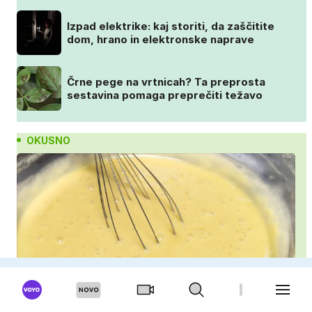
Izpad elektrike: kaj storiti, da zaščitite
dom, hrano in elektronske naprave
Črne pege na vrtnicah? Ta preprosta
sestavina pomaga preprečiti težavo
OKUSNO
Puding brez kuhanja: preprost trik za pripravo v