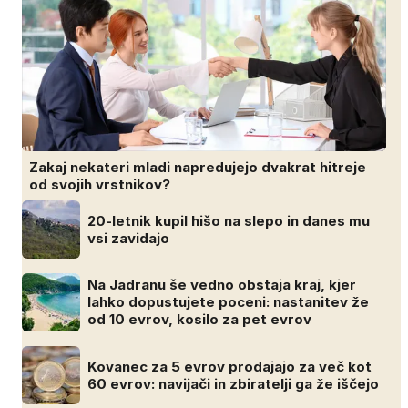
Zakaj nekateri mladi napredujejo dvakrat hitreje
od svojih vrstnikov?
20-letnik kupil hišo na slepo in danes mu
vsi zavidajo
Na Jadranu še vedno obstaja kraj, kjer
lahko dopustujete poceni: nastanitev že
od 10 evrov, kosilo za pet evrov
Kovanec za 5 evrov prodajajo za več kot
60 evrov: navijači in zbiratelji ga že iščejo