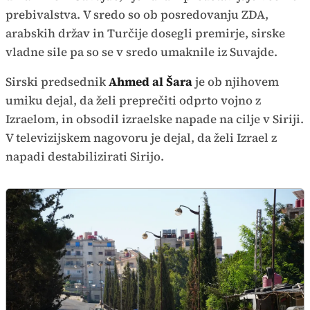
prebivalstva. V sredo so ob posredovanju ZDA,
arabskih držav in Turčije dosegli premirje, sirske
vladne sile pa so se v sredo umaknile iz Suvajde.
Sirski predsednik
Ahmed al Šara
je ob njihovem
umiku dejal, da želi preprečiti odprto vojno z
Izraelom, in obsodil izraelske napade na cilje v Siriji.
V televizijskem nagovoru je dejal, da želi Izrael z
napadi destabilizirati Sirijo.