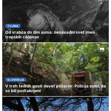
TUJINA
Od vrabca do dim suma: nenavadni svet imen
tropskih ciklonov
SLOVENIJA
V treh tednih gasili devet požarov: Policija sumi, da
so bili podtaknjeni