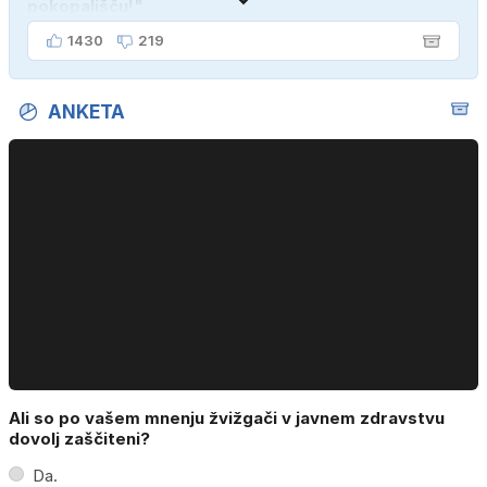
pokopališču!"
1430
219
ANKETA
Ali so po vašem mnenju žvižgači v javnem zdravstvu
dovolj zaščiteni?
Da.