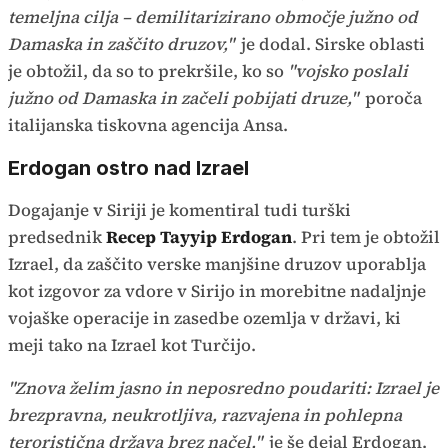
temeljna cilja – demilitarizirano območje južno od
Damaska in zaščito druzov,"
je dodal. Sirske oblasti
je obtožil, da so to prekršile, ko so
"vojsko poslali
južno od Damaska in začeli pobijati druze,"
poroča
italijanska tiskovna agencija Ansa.
Erdogan ostro nad Izrael
Dogajanje v Siriji je komentiral tudi turški
predsednik
Recep Tayyip Erdogan
. Pri tem je obtožil
Izrael, da zaščito verske manjšine druzov uporablja
kot izgovor za vdore v Sirijo in morebitne nadaljnje
vojaške operacije in zasedbe ozemlja v državi, ki
meji tako na Izrael kot Turčijo.
"Znova želim jasno in neposredno poudariti: Izrael je
brezpravna, neukrotljiva, razvajena in pohlepna
teroristična država brez načel,"
je še dejal Erdogan.