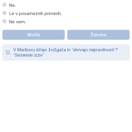
Ne.
Le v posameznih primerih.
Ne vem.
Moški
Ženska
V Mariboru iščejo žvižgača in 'skrivajo nepravilnosti'?
'Sistemski izziv'