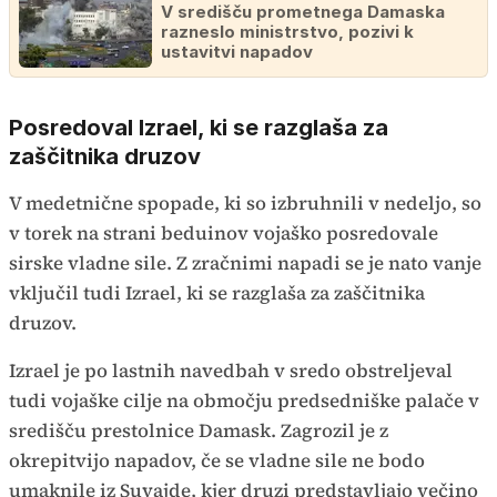
V središču prometnega Damaska
razneslo ministrstvo, pozivi k
ustavitvi napadov
Posredoval Izrael, ki se razglaša za
zaščitnika druzov
V medetnične spopade, ki so izbruhnili v nedeljo, so
v torek na strani beduinov vojaško posredovale
sirske vladne sile. Z zračnimi napadi se je nato vanje
vključil tudi Izrael, ki se razglaša za zaščitnika
druzov.
Izrael je po lastnih navedbah v sredo obstreljeval
tudi vojaške cilje na območju predsedniške palače v
središču prestolnice Damask. Zagrozil je z
okrepitvijo napadov, če se vladne sile ne bodo
umaknile iz Suvajde, kjer druzi predstavljajo večino