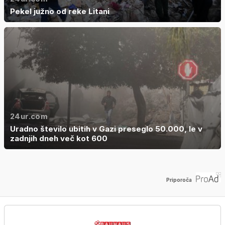
Pekel južno od reke Litani
24ur.com
Uradno število ubitih v Gazi preseglo 50.000, le v
zadnjih dneh več kot 600
Priporoča