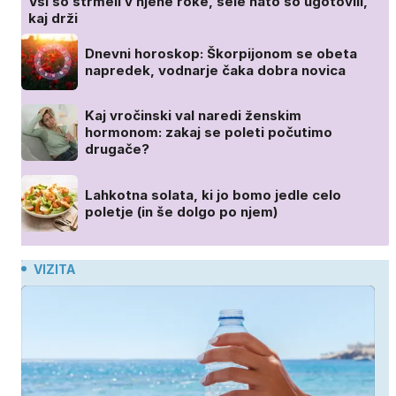
Vsi so strmeli v njene roke, šele nato so ugotovili,
kaj drži
Dnevni horoskop: Škorpijonom se obeta
napredek, vodnarje čaka dobra novica
Kaj vročinski val naredi ženskim
hormonom: zakaj se poleti počutimo
drugače?
Lahkotna solata, ki jo bomo jedle celo
poletje (in še dolgo po njem)
VIZITA