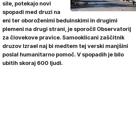
sile, potekajo novi
spopadi med druzi na
eni ter oboroženimi beduinskimi in drugimi
plemeni na drugi strani, je sporočil Observatorij
za človekove pravice. Samooklicani zaščitnik
druzov Izrael naj bi medtem tej verski manjšini
poslal humanitarno pomoč. V spopadih je bilo
ubitih skoraj 600 ljudi.