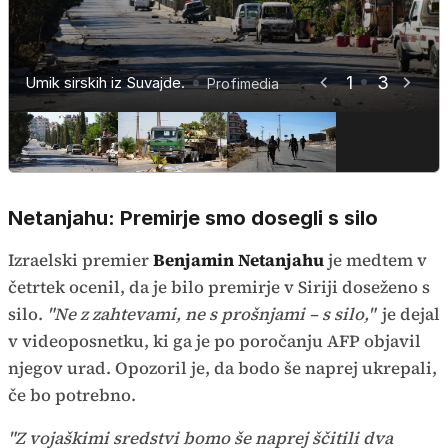
1
3
Umik sirskih iz Suvajde.
Umik sirskih iz Suvajde.
Umik sirskih iz Suvajde.
Profimedia
Profimedia
Profimedia
Netanjahu: Premirje smo dosegli s silo
Izraelski premier
Benjamin Netanjahu
je medtem v
četrtek ocenil, da je bilo premirje v Siriji doseženo s
silo.
"Ne z zahtevami, ne s prošnjami – s silo,"
je dejal
v videoposnetku, ki ga je po poročanju AFP objavil
njegov urad. Opozoril je, da bodo še naprej ukrepali,
če bo potrebno.
"Z vojaškimi sredstvi bomo še naprej ščitili dva