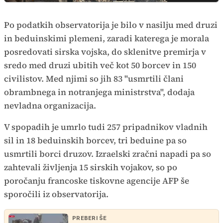
Po podatkih observatorija je bilo v nasilju med druzi
in beduinskimi plemeni, zaradi katerega je morala
posredovati sirska vojska, do sklenitve premirja v
sredo med druzi ubitih več kot 50 borcev in 150
civilistov. Med njimi so jih 83 "usmrtili člani
obrambnega in notranjega ministrstva", dodaja
nevladna organizacija.
V spopadih je umrlo tudi 257 pripadnikov vladnih
sil in 18 beduinskih borcev, tri beduine pa so
usmrtili borci druzov. Izraelski zračni napadi pa so
zahtevali življenja 15 sirskih vojakov, so po
poročanju francoske tiskovne agencije AFP še
sporočili iz observatorija.
PREBERI ŠE