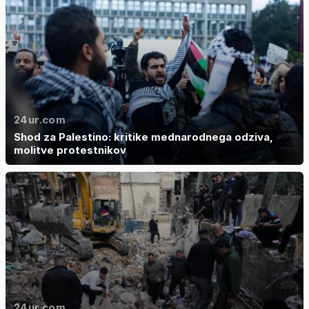
24ur.com
Shod za Palestino: kritike mednarodnega odziva,
molitve protestnikov
24ur.com