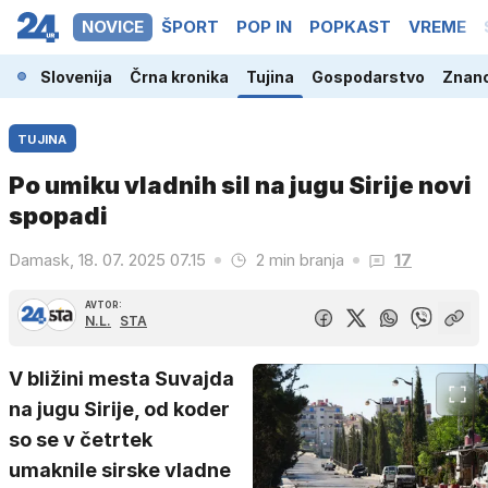
NOVICE
ŠPORT
POP IN
POPKAST
VREME
Slovenija
Črna kronika
Tujina
Gospodarstvo
Znano
TUJINA
Po umiku vladnih sil na jugu Sirije novi
spopadi
Damask, 18. 07. 2025 07.15
2 min branja
17
AVTOR:
N.L.
STA
V bližini mesta Suvajda
na jugu Sirije, od koder
so se v četrtek
umaknile sirske vladne