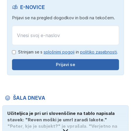
E-NOVICE
Prijavi se na pregled dogodkov in bodi na tekočem.
Strinjam se s
splošnimi pogoji
in
politiko zasebnosti
.
Prijavi se
ŠALA DNEVA
Učiteljica je pri uri slovenščine na tablo napisala
stavek: "Reven moški je umrl zaradi lakote."
"Peter, kje je subjekt?" je vprašala. "Verjetno na