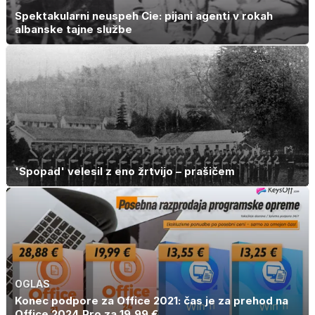
Spektakularni neuspeh Cie: pijani agenti v rokah
albanske tajne službe
'Spopad' velesil z eno žrtvijo – prašičem
OGLAS
Konec podpore za Office 2021: čas je za prehod na
Office 2024 Pro za 19,99 €