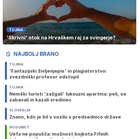
TUJINA
'Skrivni' otok na Hrvaškem raj za svingerje?
NAJBOLJ BRANO
TUJINA
'Fantazijski življenjepis' in plagiatorstvo:
zvezdniški profesor odstopil
TUJINA
Nemški turisti 'zažgali' luksuzni apartma: peli, se
zabavali in kazali sredinec
SLOVENIJA
Znano, kdo je bil v vozilu s predsednico države
NOGOMET
Uefa ne popušča: možnost bojkota Fifinih