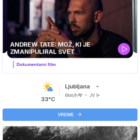
Ljubljana
6km/h
JV
33°C
VREME