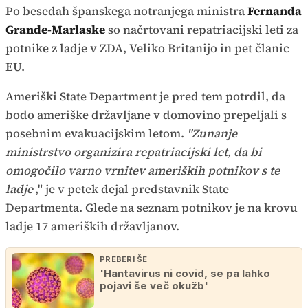
Po besedah španskega notranjega ministra
Fernanda
Grande-Marlaske
so načrtovani repatriacijski leti za
potnike z ladje v ZDA, Veliko Britanijo in pet članic
EU.
Ameriški State Department je pred tem potrdil, da
bodo ameriške državljane v domovino prepeljali s
posebnim evakuacijskim letom.
"Zunanje
ministrstvo organizira repatriacijski let, da bi
omogočilo varno vrnitev ameriških potnikov s te
ladje
," je v petek dejal predstavnik State
Departmenta. Glede na seznam potnikov je na krovu
ladje 17 ameriških državljanov.
PREBERI ŠE
'Hantavirus ni covid, se pa lahko
pojavi še več okužb'