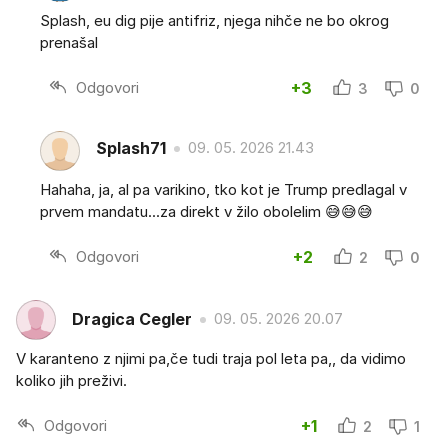
Splash, eu dig pije antifriz, njega nihče ne bo okrog
prenašal
Odgovori
+3
3
0
Splash71
09. 05. 2026 21.43
Hahaha, ja, al pa varikino, tko kot je Trump predlagal v
prvem mandatu...za direkt v žilo obolelim 😅😅😅
Odgovori
+2
2
0
Dragica Cegler
09. 05. 2026 20.07
V karanteno z njimi pa,če tudi traja pol leta pa,, da vidimo
koliko jih preživi.
Odgovori
+1
2
1