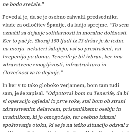
ne bodo srečale."
Povedal je, da se je osebno zahvalil predsedniku
vlade za odločitev Španije, da ladjo sprejme.
"To sem
označil za dejanje solidarnosti in moralne dolžnosti.
Ker to pač je. Skoraj 150 ljudi iz 23 držav je že tedne
na morju, nekateri žalujejo, vsi so prestrašeni, vsi
hrepenijo po domu. Tenerife je bil izbran, ker ima
zdravstvene zmogljivosti, infrastrukturo in
človečnost za to dejanje."
In ker v to tako globoko verjamem, bom tam tudi
sam, je še zapisal. "
Odpotoval bom na Tenerife, da bi
si operacijo ogledal iz prve roke, stal bom ob strani
zdravstvenim delavcem, pristaniškemu osebju in
uradnikom, ki jo omogočajo, ter osebno izkazal
spoštovanje otoku, ki se je na težko situacijo odzval z