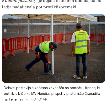
z delom posadke,"
je dejala in ob tem dodala, da bo
ladja nadaljevala pot proti Nizozemski.
Delavci postavljajo začasna zavetišča na območju, kjer naj bi
potniki s križarke MV Hondius prispeli v pristanišče Granadilla
na Tenerifih.
FOTO: AP