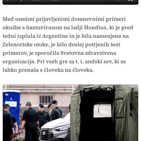
Predvajaj
Tiho
Celoz
način
Time
Med osmimi prijavljenimi domnevnimi primeri
okužbe s hantavirusom na ladji Hondius, ki je pred
tedni izplula iz Argentine in je bila namenjena na
Zelenortske otoke, je bilo doslej potrjenih šest
primerov, je sporočila Svetovna zdravstvena
organizacija. Pri vseh gre za t. i. andski sev, ki se
lahko prenaša s človeka na človeka.