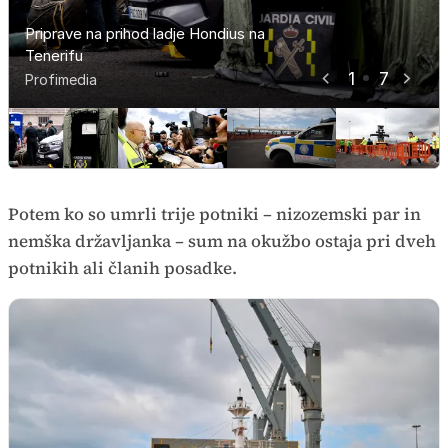
Priprave na prihod ladje Hondius na
Priprave na prihod ladje Hondius na
Priprave na prihod ladje Hondius na
Priprave na prihod ladje Hondius na
Priprave na prihod ladje Hondius na
Priprave na prihod ladje Hondius na
Priprave na prihod ladje Hondius na
Tenerifu
Tenerifu
Tenerifu
Tenerifu
Tenerifu
Tenerifu
Tenerifu
1
7
Profimedia
Profimedia
Profimedia
Profimedia
Profimedia
Profimedia
Profimedia
Potem ko so umrli trije potniki – nizozemski par in
nemška državljanka – sum na okužbo ostaja pri dveh
potnikih ali članih posadke.