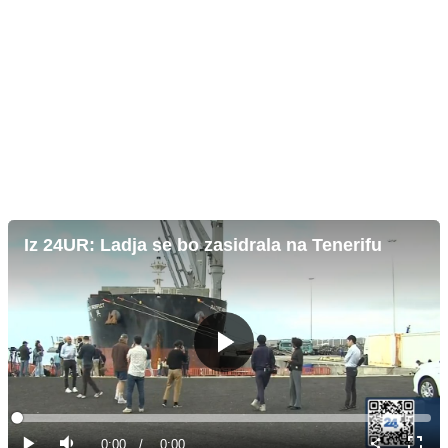
Iz 24UR: Ladja se bo zasidrala na Tenerifu
Predvajaj
Loaded
:
0%
Current
0:00
/
Duration
0:00