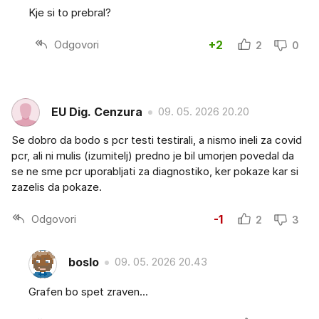
Kje si to prebral?
Odgovori
+2
2
0
EU Dig. Cenzura
09. 05. 2026 20.20
Se dobro da bodo s pcr testi testirali, a nismo ineli za covid
pcr, ali ni mulis (izumitelj) predno je bil umorjen povedal da
se ne sme pcr uporabljati za diagnostiko, ker pokaze kar si
zazelis da pokaze.
Odgovori
-1
2
3
boslo
09. 05. 2026 20.43
Grafen bo spet zraven...