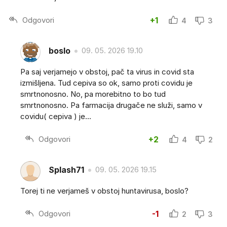
Odgovori
+1
4
3
boslo
09. 05. 2026 19.10
Pa saj verjamejo v obstoj, pač ta virus in covid sta
izmišljena. Tud cepiva so ok, samo proti covidu je
smrtnonosno. No, pa morebitno to bo tud
smrtnonosno. Pa farmacija drugače ne služi, samo v
covidu( cepiva ) je...
Odgovori
+2
4
2
Splash71
09. 05. 2026 19.15
Torej ti ne verjameš v obstoj huntavirusa, boslo?
Odgovori
-1
2
3