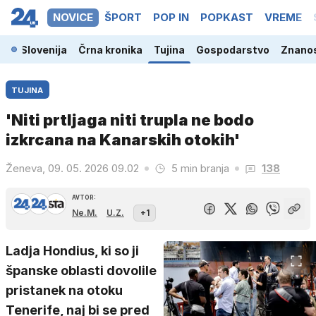
NOVICE
ŠPORT
POP IN
POPKAST
VREME
Slovenija
Črna kronika
Tujina
Gospodarstvo
Znanos
TUJINA
'Niti prtljaga niti trupla ne bodo
izkrcana na Kanarskih otokih'
Ženeva, 09. 05. 2026 09.02
5 min branja
138
AVTOR:
Ne.M.
U.Z.
+1
Ladja Hondius, ki so ji
španske oblasti dovolile
pristanek na otoku
Tenerife, naj bi se pred