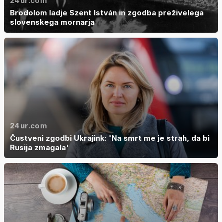
24ur.com
Brodolom ladje Szent István in zgodba preživelega
slovenskega mornarja
24ur.com
Čustveni zgodbi Ukrajink: 'Na smrt me je strah, da bi
Rusija zmagala'