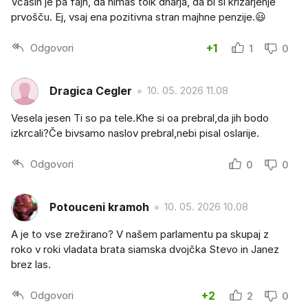
Včasih je pa fajn, da nimaš tolk dnarja, da bi si križarjenje
prvošču. Ej, vsaj ena pozitivna stran majhne penzije.😃
Odgovori
+1
1
0
Dragica Cegler
10. 05. 2026 11.08
Vesela jesen Ti so pa tele.Khe si oa prebral,da jih bodo
izkrcali?Če bivsamo naslov prebral,nebi pisal oslarije.
Odgovori
0
0
Potouceni kramoh
10. 05. 2026 10.08
A je to vse zrežirano? V našem parlamentu pa skupaj z
roko v roki vladata brata siamska dvojčka Stevo in Janez
brez las.
Odgovori
+2
2
0