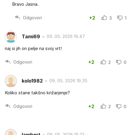
Bravo Jasna.
Odgovori
+2
3
1
Tami69
09. 05. 2026 19.47
naj si jih on pelje na svoj vrt!
Odgovori
+2
2
0
kolo1982
09. 05. 2026 19.35
Koliko stane takšno križarjenje?
Odgovori
+2
2
0
lambert
09. 05. 2026 19.22