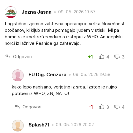
Jezna Jasna
09. 05. 2026 19.57
Logistično izjemno zahtevna operacija in velika človečnost
otočanov, ki kljub strahu pomagajo ljudem v stiski. Mi pa
bomo raje imeli referendum o izstopu iz WHO. Anticeplski
norci iz lažnive Resnice ga zahtevajo.
Odgovori
+1
4
3
EU Dig. Cenzura
09. 05. 2026 19.58
kako lepo napisano, verjetno iz srca. Izstop je nujno
potrben iz WHO, ZN, NATO!
Odgovori
-1
3
4
Splash71
09. 05. 2026 20.02