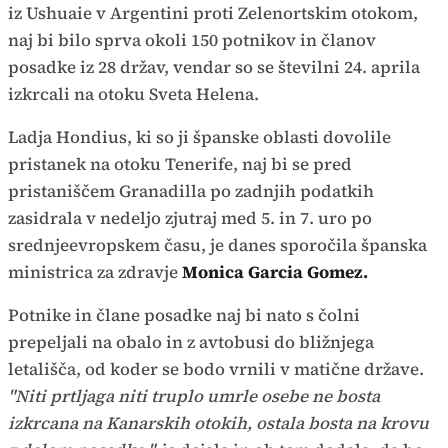
iz Ushuaie v Argentini proti Zelenortskim otokom,
naj bi bilo sprva okoli 150 potnikov in članov
posadke iz 28 držav, vendar so se številni 24. aprila
izkrcali na otoku Sveta Helena.
Ladja Hondius, ki so ji španske oblasti dovolile
pristanek na otoku Tenerife, naj bi se pred
pristaniščem Granadilla po zadnjih podatkih
zasidrala v nedeljo zjutraj med 5. in 7. uro po
srednjeevropskem času, je danes sporočila španska
ministrica za zdravje
Monica Garcia Gomez.
Potnike in člane posadke naj bi nato s čolni
prepeljali na obalo in z avtobusi do bližnjega
letališča, od koder se bodo vrnili v matične države.
"Niti prtljaga niti truplo umrle osebe ne bosta
izkrcana na Kanarskih otokih, ostala bosta na krovu