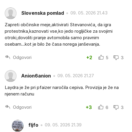
Slovenska pomlad
09. 05. 2026 21.43
Zapreti občinske meje,aktivirati Stevanovića, da igra
protestnika,kaznovati vse,ko jedo rogljičke za svojimi
otroki,dovoliti pranje avtomobila samo pravnim
osebam...kot je bilo že časa norega janševanja.
Odgovori
+2
5
3
Anion6anion
09. 05. 2026 21.27
Laydra je že pri pfaizer naročila cepiva. Provizija je že na
njenem računu
Odgovori
+3
6
3
fljfo
09. 05. 2026 21.39