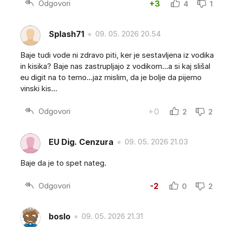
Odgovori
+3
4
1
Splash71
09. 05. 2026 20.54
Baje tudi vode ni zdravo piti, ker je sestavljena iz vodika
in kisika? Baje nas zastrupljajo z vodikom...a si kaj slišal
eu digit na to temo...jaz mislim, da je bolje da pijemo
vinski kis...
Odgovori
+0
2
2
EU Dig. Cenzura
09. 05. 2026 21.03
Baje da je to spet nateg.
Odgovori
-2
0
2
boslo
09. 05. 2026 21.31