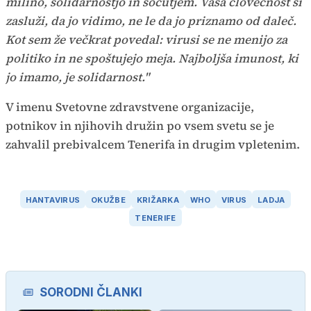
milino, solidarnostjo in sočutjem. Vaša človečnost si
zasluži, da jo vidimo, ne le da jo priznamo od daleč.
Kot sem že večkrat povedal: virusi se ne menijo za
politiko in ne spoštujejo meja. Najboljša imunost, ki
jo imamo, je solidarnost."
V imenu Svetovne zdravstvene organizacije,
potnikov in njihovih družin po vsem svetu se je
zahvalil prebivalcem Tenerifa in drugim vpletenim.
HANTAVIRUS
OKUŽBE
KRIŽARKA
WHO
VIRUS
LADJA
TENERIFE
SORODNI ČLANKI