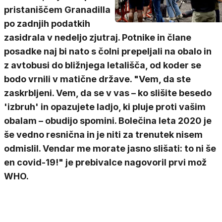
pristaniščem Granadilla
po zadnjih podatkih
zasidrala v nedeljo zjutraj. Potnike in člane
posadke naj bi nato s čolni prepeljali na obalo in
z avtobusi do bližnjega letališča, od koder se
bodo vrnili v matične države. "Vem, da ste
zaskrbljeni. Vem, da se v vas – ko slišite besedo
'izbruh' in opazujete ladjo, ki pluje proti vašim
obalam – obudijo spomini. Bolečina leta 2020 je
še vedno resnična in je niti za trenutek nisem
odmislil. Vendar me morate jasno slišati: to ni še
en covid-19!" je prebivalce nagovoril prvi mož
WHO.