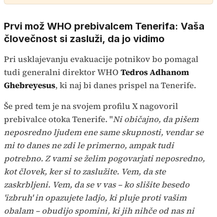
Prvi mož WHO prebivalcem Tenerifa: Vaša
človečnost si zasluži, da jo vidimo
Pri usklajevanju evakuacije potnikov bo pomagal
tudi generalni direktor WHO
Tedros Adhanom
Ghebreyesus
, ki naj bi danes prispel na Tenerife.
Še pred tem je na svojem profilu X nagovoril
prebivalce otoka Tenerife. "
Ni običajno, da pišem
neposredno ljudem ene same skupnosti, vendar se
mi to danes ne zdi le primerno, ampak tudi
potrebno. Z vami se želim pogovarjati neposredno,
kot človek, ker si to zaslužite. Vem, da ste
zaskrbljeni. Vem, da se v vas – ko slišite besedo
'izbruh' in opazujete ladjo, ki pluje proti vašim
obalam – obudijo spomini, ki jih nihče od nas ni