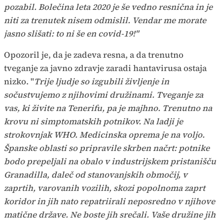
pozabil. Bolečina leta 2020 je še vedno resnična in je
niti za trenutek nisem odmislil. Vendar me morate
jasno slišati: to ni še en covid-19!"
Opozoril je, da je zadeva resna, a da trenutno
tveganje za javno zdravje zaradi hantavirusa ostaja
nizko. "
Trije ljudje so izgubili življenje in
sočustvujemo z njihovimi družinami. Tveganje za
vas, ki živite na Tenerifu, pa je majhno. Trenutno na
krovu ni simptomatskih potnikov. Na ladji je
strokovnjak WHO. Medicinska oprema je na voljo.
Španske oblasti so pripravile skrben načrt: potnike
bodo prepeljali na obalo v industrijskem pristanišču
Granadilla, daleč od stanovanjskih območij, v
zaprtih, varovanih vozilih, skozi popolnoma zaprt
koridor in jih nato repatriirali neposredno v njihove
matične države. Ne boste jih srečali. Vaše družine jih