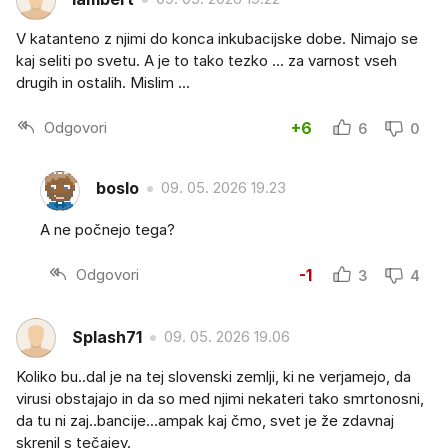
V katanteno z njimi do konca inkubacijske dobe. Nimajo se
kaj seliti po svetu. A je to tako tezko ... za varnost vseh
drugih in ostalih. Mislim ...
Odgovori
+6
6
0
boslo
09. 05. 2026 19.23
A ne počnejo tega?
Odgovori
-1
3
4
Splash71
09. 05. 2026 19.06
Koliko bu..dal je na tej slovenski zemlji, ki ne verjamejo, da
virusi obstajajo in da so med njimi nekateri tako smrtonosni,
da tu ni zaj..bancije...ampak kaj čmo, svet je že zdavnaj
skrenil s tečajev.