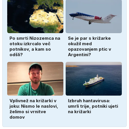
Po smrti Nizozemca na
Se je par s križarke
otoku izkrcalo več
okužil med
potnikov, a kam so
opazovanjem ptic v
odšli?
Argentini?
Vplivnež na križarki v
Izbruh hantavirusa:
joku: Nismo le naslovi,
umrli trije, potniki ujeti
želimo si vrnitve
na križarki
domov