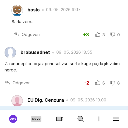
boslo
09. 05. 2026 19.17
Sarkazem...
Odgovori
+3
3
0
brabusednet
09. 05. 2026 18.55
Za anticepilce bi jaz prinesel vse sorte kuge pa,da jih vidim
norce.
Odgovori
-2
6
8
EU Dig. Cenzura
09. 05. 2026 19.00
no pa dej, te cakam. Lahko prineses samo strupe to kar
delajo sedaj. najprej se izobrazi potem govori