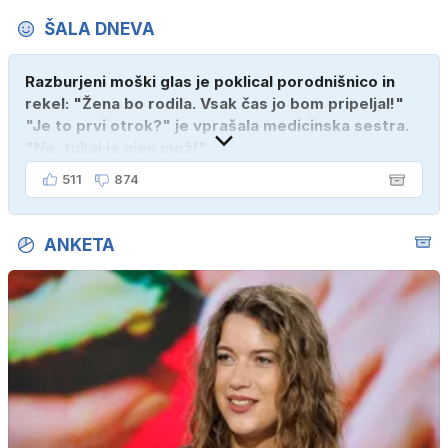
ŠALA DNEVA
Razburjeni moški glas je poklical porodnišnico in
rekel: "Žena bo rodila. Vsak čas jo bom pripeljal!"
"Je to prvi otrok?" je vprašala medicinska sestra.
"Ne, tukaj je njen mož!"
511
874
ANKETA