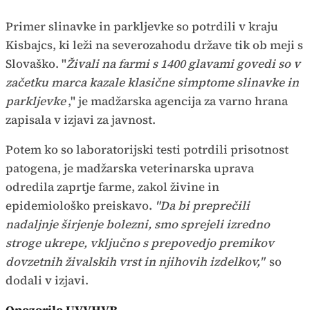
Primer slinavke in parkljevke so potrdili v kraju
Kisbajcs, ki leži na severozahodu države tik ob meji s
Slovaško. "
Živali na farmi s 1400 glavami govedi so v
začetku marca kazale klasične simptome slinavke in
parkljevke
," je madžarska agencija za varno hrana
zapisala v izjavi za javnost.
Potem ko so laboratorijski testi potrdili prisotnost
patogena, je madžarska veterinarska uprava
odredila zaprtje farme, zakol živine in
epidemiološko preiskavo.
"Da bi preprečili
nadaljnje širjenje bolezni, smo sprejeli izredno
stroge ukrepe, vključno s prepovedjo premikov
dovzetnih živalskih vrst in njihovih izdelkov,"
so
dodali v izjavi.