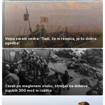
Vojna zaradi vedra: 'Tudi, če ni resnica, je to dobra
zgodba'
Tavali po meglenem otoku, streljali na duhove,
izgubili 300 mož in rušilca