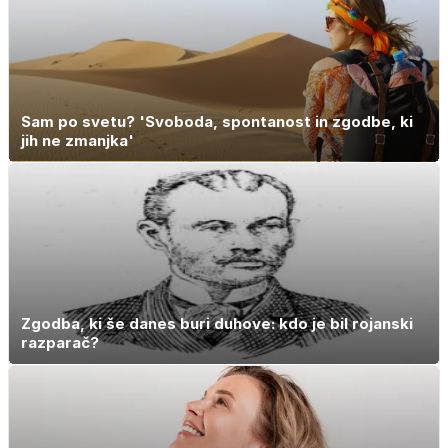
Sam po svetu? 'Svoboda, spontanost in zgodbe, ki
jih ne zmanjka'
Zgodba, ki še danes buri duhove: kdo je bil rojanski
razparač?