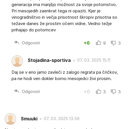
generacija ima manjšjo možnost za svoje potomstvo.
Pri mesojedih zaenkrat tega ni opaziti. Kjer je
vinogradništvo in večja prisotnost škropiv prisotna so
težave danes že prostim očem vidne. Vedno težje
prihajajo do potomcev
Odgovori
+6
9
3
Stojadina-sportiva
07. 03. 2025 15.11
Daj se v eno jamo zavleči z zalogo regrata pa čričkov,
pa ne hodi ven dokler bomo mesojedci živi prosim.
Odgovori
+0
3
3
Smuuki
07. 03. 2025 13.59