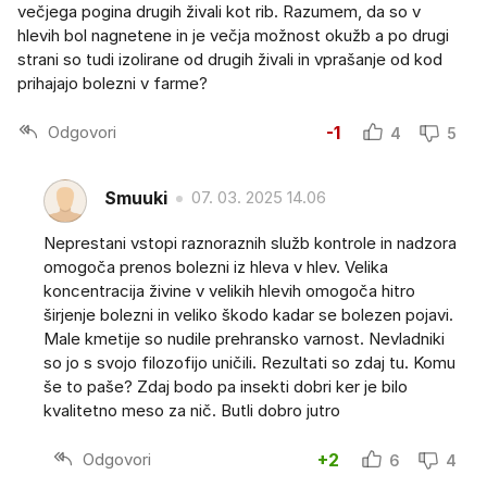
večjega pogina drugih živali kot rib. Razumem, da so v
hlevih bol nagnetene in je večja možnost okužb a po drugi
strani so tudi izolirane od drugih živali in vprašanje od kod
prihajajo bolezni v farme?
Odgovori
-1
4
5
Smuuki
07. 03. 2025 14.06
Neprestani vstopi raznoraznih služb kontrole in nadzora
omogoča prenos bolezni iz hleva v hlev. Velika
koncentracija živine v velikih hlevih omogoča hitro
širjenje bolezni in veliko škodo kadar se bolezen pojavi.
Male kmetije so nudile prehransko varnost. Nevladniki
so jo s svojo filozofijo uničili. Rezultati so zdaj tu. Komu
še to paše? Zdaj bodo pa insekti dobri ker je bilo
kvalitetno meso za nič. Butli dobro jutro
Odgovori
+2
6
4