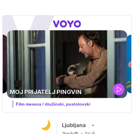
IQ 160
Nova hrvaška serija
Ljubljana
2km/h
SV