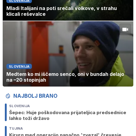
SLOVENIJA
Mladi Italijani na poti srečali volkove, v strahu
klicali reševalce
SLOVENIJA
Medtem ko mi iščemo senco, oni v bundah delajo
na –20 stopinjah
NAJBOLJ BRANO
SLOVENIJA
Šepec: Huje poškodovana prijateljica predsednice
lahko toži državo
TUJINA
Kirurg med operacijo napačno 'zvezal' črevesje