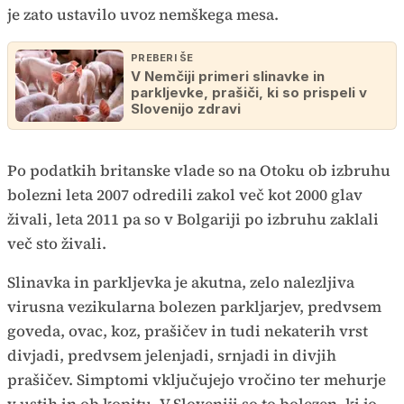
je zato ustavilo uvoz nemškega mesa.
PREBERI ŠE
V Nemčiji primeri slinavke in
parkljevke, prašiči, ki so prispeli v
Slovenijo zdravi
Po podatkih britanske vlade so na Otoku ob izbruhu
bolezni leta 2007 odredili zakol več kot 2000 glav
živali, leta 2011 pa so v Bolgariji po izbruhu zaklali
več sto živali.
Slinavka in parkljevka je akutna, zelo nalezljiva
virusna vezikularna bolezen parkljarjev, predvsem
goveda, ovac, koz, prašičev in tudi nekaterih vrst
divjadi, predvsem jelenjadi, srnjadi in divjih
prašičev. Simptomi vključujejo vročino ter mehurje