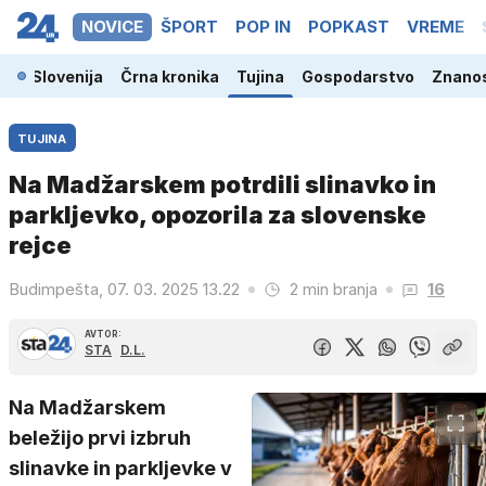
NOVICE
ŠPORT
POP IN
POPKAST
VREME
Slovenija
Črna kronika
Tujina
Gospodarstvo
Znanos
TUJINA
Na Madžarskem potrdili slinavko in
parkljevko, opozorila za slovenske
rejce
Budimpešta, 07. 03. 2025 13.22
2 min branja
16
AVTOR:
STA
D.L.
Na Madžarskem
beležijo prvi izbruh
slinavke in parkljevke v