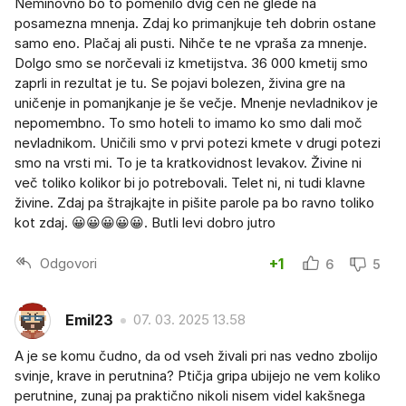
Neminovno bo to pomenilo dvig cen ne glede na
posamezna mnenja. Zdaj ko primanjkuje teh dobrin ostane
samo eno. Plačaj ali pusti. Nihče te ne vpraša za mnenje.
Dolgo smo se norčevali iz kmetijstva. 36 000 kmetij smo
zaprli in rezultat je tu. Se pojavi bolezen, živina gre na
uničenje in pomanjkanje je še večje. Mnenje nevladnikov je
nepomembno. To smo hoteli to imamo ko smo dali moč
nevladnikom. Uničili smo v prvi potezi kmete v drugi potezi
smo na vrsti mi. To je ta kratkovidnost levakov. Živine ni
več toliko kolikor bi jo potrebovali. Telet ni, ni tudi klavne
živine. Zdaj pa štrajkajte in pišite parole pa bo ravno toliko
kot zdaj. 😀😀😀😀😀. Butli levi dobro jutro
Odgovori
+1
6
5
Emil23
07. 03. 2025 13.58
A je se komu čudno, da od vseh živali pri nas vedno zbolijo
svinje, krave in perutnina? Ptičja gripa ubijejo ne vem koliko
perutnine, zunaj pa praktično nikoli nisem videl kakšnega