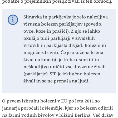
podatke o prejemnikih pošiljk živali iz teh območij.
Slinavka in parkljevka je zelo nalezljiva
virusna bolezen parkljarjev (govedo,
ovce, koze in prašiči). Z njo se lahko
okužijo tudi parkljarji v živalskih
vrtovih in parkljasta divjad. Bolezni ni
mogoče zdraviti. Če je okužena le ena
žival na kmetiji, je treba usmrtiti in
neškodljivo uničiti vse dovzetne živali
(parkljarje). SIP je izključno bolezen
živali in se ne prenaša na ljudi.
O prvem izbruhu bolezni v EU po letu 2011 so
januarja poročali iz Nemčije, kjer so bolezen odkrili
na farmi vodnih bivolov v bližini Berlina. Več držav