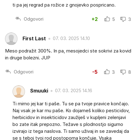
ti pa jej regrad pa rožice z gnojevko pospricano.
Odgovori
+2
5
3
First Last
07. 03. 2025 14.10
Meso podražit 300%. In pa, mesojedci ste sokrivi za kovid
in druge bolezni. JUP
Odgovori
-5
3
8
Smuuki
07. 03. 2025 14.16
Ti mirno jej kar ti paše. Tu se pa tvoje pravice končajo.
Naj vsak je kar mu paše. Ko dojameš koliko pesticidov,
herbicidov in insekticidov zaužiješ v kupljeni zelenjavi
bo zate itak prepozno. Težave s plodnostjo sigurno
izvirajo iz tega naslova. Ti samo uživaj in se zavedaj da
se s teboj tvoj rod postopoma končuje. Vsaka