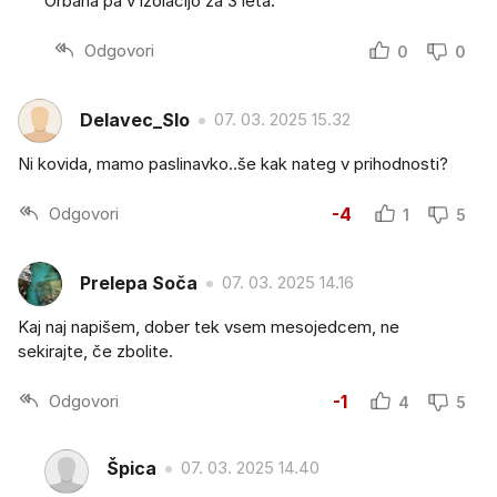
Orbana pa v izolacijo za 3 leta.
Odgovori
0
0
Delavec_Slo
07. 03. 2025 15.32
Ni kovida, mamo paslinavko..še kak nateg v prihodnosti?
Odgovori
-4
1
5
Prelepa Soča
07. 03. 2025 14.16
Kaj naj napišem, dober tek vsem mesojedcem, ne
sekirajte, če zbolite.
Odgovori
-1
4
5
Špica
07. 03. 2025 14.40