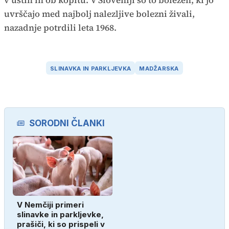
v ustih in ob kopitu. V Sloveniji so to bolezen, ki jo
uvrščajo med najbolj nalezljive bolezni živali,
nazadnje potrdili leta 1968.
SLINAVKA IN PARKLJEVKA
MADŽARSKA
SORODNI ČLANKI
V Nemčiji primeri
slinavke in parkljevke,
prašiči, ki so prispeli v