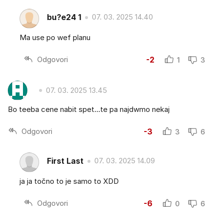
bu?e24 1
07. 03. 2025 14.40
Ma use po wef planu
Odgovori
-2
1
3
07. 03. 2025 13.45
Bo teeba cene nabit spet...te pa najdwmo nekaj
Odgovori
-3
3
6
First Last
07. 03. 2025 14.09
ja ja točno to je samo to XDD
Odgovori
-6
0
6