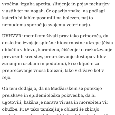
vročina, izguba apetita, slinjenje in pojav mehurjev
v ustih ter na nogah. Če opazijo znake, na podlagi
katerih bi lahko posumili na bolezen, naj to
nemudoma sporočijo svojemu veterinarju.
UVHVVR imetnikom živali prav tako priporoča, da
dosledno izvajajo splošne biovarnostne ukrepe (čista
oblačila v hlevu, karantena, čiščenje in razkuževanje
prevoznih sredstev, preprečevanje dostopa v hlev
zunanjim osebam in podobno), ki so ključni za
preprečevanje vnosa bolezni, tako v državo kot v
rejo.
Ob tem dodajajo, da na Madžarskem še potekajo
preiskave in epidemiološka poizvedba, da bi
ugotovili, kakšna je narava virusa in morebiten vir
okužbe. Prav tako tamkajšnje oblasti še zbirajo