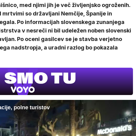
išnico, med njimi jih je več življenjsko ogroženih.
mrtvimi so državljani Nemčije, Španije in
egala. Po informacijah slovenskega zunanjega
strstva v nesreči ni bil udeležen noben slovenski
vljan. Po oceni gasilcev se je stavba verjetno
ega nadstropja, a uradni razlog bo pokazala
acije, polne turistov