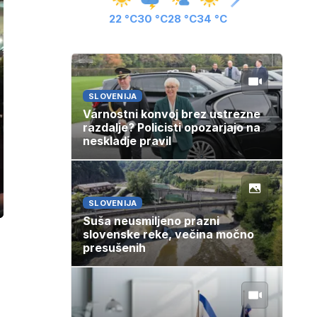
22 °C
30 °C
28 °C
34 °C
SLOVENIJA
Varnostni konvoj brez ustrezne
razdalje? Policisti opozarjajo na
neskladje pravil
SLOVENIJA
ozaslonski
in
Suša neusmiljeno prazni
slovenske reke, večina močno
presušenih