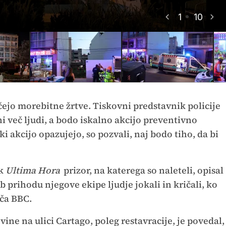
1
10
čejo morebitne žrtve. Tiskovni predstavnik policije
 ni več ljudi, a bodo iskalno akcijo preventivno
ki akcijo opazujejo, so pozvali, naj bodo tiho, da bi
ik
Ultima Hora
prizor, na katerega so naleteli, opisal
 prihodu njegove ekipe ljudje jokali in kričali, ko
oča BBC.
vine na ulici Cartago, poleg restavracije, je povedal,