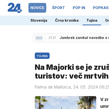
NOVICE
ŠPORT
POP IN
POPKAS
Slovenija
Črna kronika
Tujina
G
22.22
Vlada razglasila nižjo sto
TUJINA
Na Majorki se je zruš
turistov: več mrtvih
Palma de Mallorca, 24. 05. 2024 06.2
V z
umrl