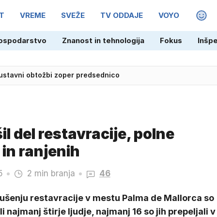
T
VREME
SVEŽE
TV ODDAJE
VOYO
MAGA
ospodarstvo
Znanost in tehnologija
Fokus
Inšp
pnjo tveganja, krška nuklearka zmanjšuje moč
il del restavracije, polne
 in ranjenih
5
2 min branja
46
rušenju restavracije v mestu Palma de Mallorca so
i najmanj štirje ljudje, najmanj 16 so jih prepeljali v