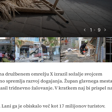
1
9
na družbenem omrežju X izrazil sožalje svojcem
rno spremlja razvoj dogajanja. Župan glavnega mest
lasil tridnevno žalovanje. V kratkem naj bi prispel n
 Lani ga je obiskalo več kot 17 milijonov turistov.