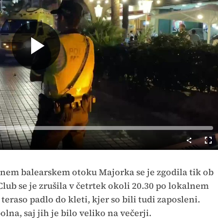
Predvajaj
Cel
nač
jenem balearskem otoku Majorka se je zgodila tik ob
lub se je zrušila v četrtek okoli 20.30 po lokalnem
teraso padlo do kleti, kjer so bili tudi zaposleni.
olna, saj jih je bilo veliko na večerji.