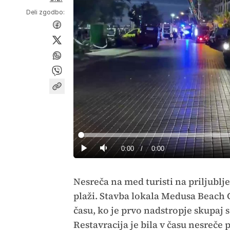
Deli zgodbo:
Loaded
:
0%
Current
0:00
/
Duration
0:00
Predvajaj
Tiho
Time
Nesreča na med turisti na priljubl
plaži. Stavba lokala Medusa Beach C
času, ko je prvo nadstropje skupaj s 
Restavracija je bila v času nesreče p