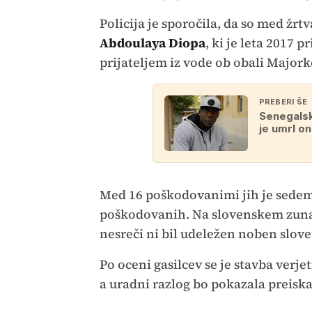
Policija je sporočila, da so med žr
Abdoulaya Diopa
, ki je leta 2017 p
prijateljem iz vode ob obali Majork
PREBERI ŠE
Senegalski
je umrl on
Med 16 poškodovanimi jih je sedem 
poškodovanih. Na slovenskem zunan
nesreči ni bil udeležen noben slove
Po oceni gasilcev se je stavba verj
a uradni razlog bo pokazala preiska