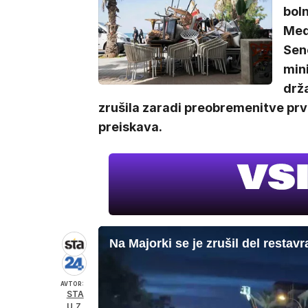
boln
Med 
Sen
mini
drža
zrušila zaradi preobremenitve prv
preiskava.
Na Majorki se je zrušil del restavr
AVTOR:
STA
U.Z.