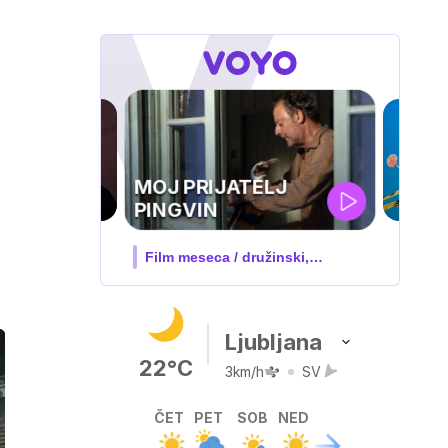
IQ 160
Nova hrvaška serija
Ljubljana
22°C
3km/h
SV
ČET
PET
SOB
NED