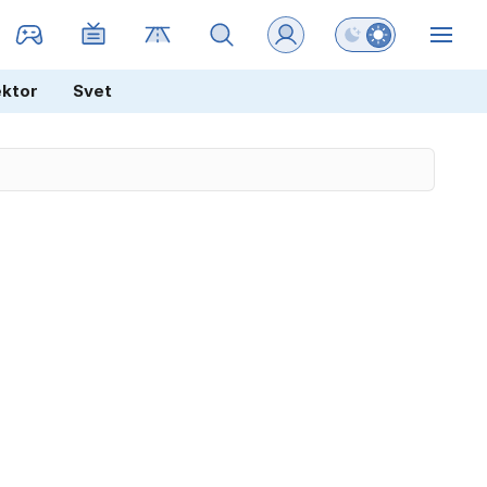
Preklopi barvni na
ZIN
ektor
Svet