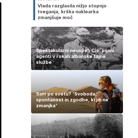
Vlada razglasila nižjo stopnjo
tveganja, krška nuklearka
zmanjšuje moč
Spektakularni neuspeh Cie: pijani
agenti v rokah albanske tajne
službe
Sam po svetu? 'Svoboda,
spontanost in zgodbe, ki jih ne
zmanjka'