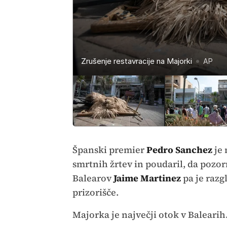
Zrušenje restavracije na Majorki
Zrušenje restavracije na Majorki
Zrušenje restavracije na Majorki
Zrušenje restavracije na Majorki
Zrušenje restavracije na Majorki
Zrušenje restavracije na Majorki
Zrušenje restavracije na Majorki
Zrušenje restavracije na Majorki
Zrušenje restavracije na Majorki
AP
AP
AP
AP
AP
AP
AP
AP
AP
Španski premier
Pedro Sanchez
je 
smrtnih žrtev in poudaril, da pozo
Balearov
Jaime Martinez
pa je razg
prizorišče.
Majorka je največji otok v Balearih.