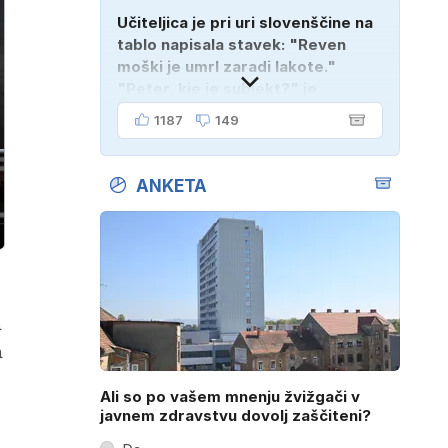
Učiteljica je pri uri slovenščine na
tablo napisala stavek: "Reven
moški je umrl zaradi lakote."
"Peter, kje je subjekt?" je
vprašala. "Verjetno na
1187
149
pokopališču!"
ANKETA
a
a
Ali so po vašem mnenju žvižgači v
javnem zdravstvu dovolj zaščiteni?