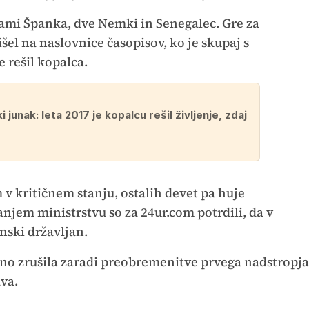
tvami Španka, dve Nemki in Senegalec. Gre za
rišel na naslovnice časopisov, ko je skupaj s
e rešil kopalca.
 junak: leta 2017 je kopalcu rešil življenje, zdaj
v kritičnem stanju, ostalih devet pa huje
jem ministrstvu so za 24ur.com potrdili, da v
nski državljan.
etno zrušila zaradi preobremenitve prvega nadstropja
va.