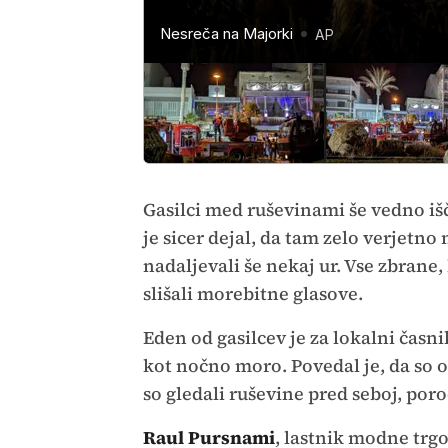
Nesreča na Majorki
Nesreča na Majorki
Nesreča na Majorki
Nesreča na Majorki
Nesreča na Majorki
Nesreča na Majorki
Nesreča na Majorki
Nesreča na Majorki
Nesreča na Majorki
Nesreča na Majorki
AP
AP
AP
AP
AP
AP
AP
AP
AP
AP
Gasilci med ruševinami še vedno iš
je sicer dejal, da tam zelo verjetno
nadaljevali še nekaj ur. Vse zbrane, 
slišali morebitne glasove.
Eden od gasilcev je za lokalni časn
kot nočno moro. Povedal je, da so ob
so gledali ruševine pred seboj, por
Raul Pursnami
, lastnik modne trgo