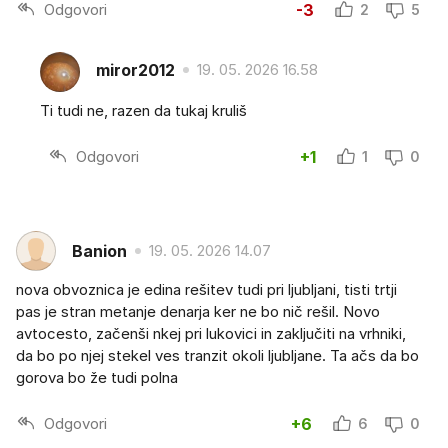
Odgovori
-3
2
5
miror2012
19. 05. 2026 16.58
Ti tudi ne, razen da tukaj kruliš
Odgovori
+1
1
0
Banion
19. 05. 2026 14.07
nova obvoznica je edina rešitev tudi pri ljubljani, tisti trtji
pas je stran metanje denarja ker ne bo nič rešil. Novo
avtocesto, začenši nkej pri lukovici in zaključiti na vrhniki,
da bo po njej stekel ves tranzit okoli ljubljane. Ta ačs da bo
gorova bo že tudi polna
Odgovori
+6
6
0