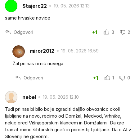
Stajerc22
19. 05. 2026 12.13
same hrvaske novice
Odgovori
+1
3
2
miror2012
19. 05. 2026 16.59
Žal pri nas ni nič novega
Odgovori
+1
1
0
nebel
19. 05. 2026 12.10
Tudi pri nas bi bilo bolje zgraditi daljšo obvoznico okoli
ljubljane na novo, recimo od Domžal, Medvod, Vrhnike,
nekje pred Višnjegorskim klancem in Domžalami. Da gre
tranzit mimo šihtarskih gneč in primestij Ljubljane. Da o AI v
Sloveniji ne govorim.