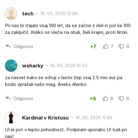
tech
19. 05. 2026 12.09
Pri nas bi trajalo vsaj 100 let, da se začne z deli in pol še 100
za zaključit. Koliko se vleče na obali, Beli krajini, proti Ilirski.
Odgovori
+7
7
0
wsharky
19. 05. 2026 12.03
za nasvet kako se odtuji v lastni žep vsaj 2.5 mio eur pa
bodo vprašali našo mag. Aneks Alenko
Odgovori
+8
8
0
Kardinal v Kristusu
19. 05. 2026 11.46
UI je pot v lepšo prihodnost. Podpiram uporabo UI tudi pri
nas!