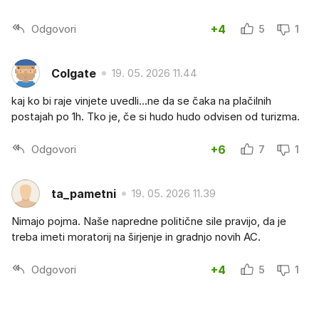
Odgovori
+4
5
1
Colgate
19. 05. 2026 11.44
kaj ko bi raje vinjete uvedli...ne da se čaka na plačilnih
postajah po 1h. Tko je, če si hudo hudo odvisen od turizma.
Odgovori
+6
7
1
ta_pametni
19. 05. 2026 11.39
Nimajo pojma. Naše napredne politične sile pravijo, da je
treba imeti moratorij na širjenje in gradnjo novih AC.
Odgovori
+4
5
1