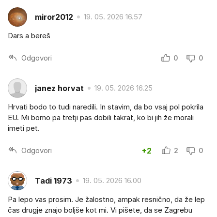
miror2012
19. 05. 2026 16.57
Dars a bereš
Odgovori
0
0
janez horvat
19. 05. 2026 16.25
Hrvati bodo to tudi naredili. In stavim, da bo vsaj pol pokrila
EU. Mi bomo pa tretji pas dobili takrat, ko bi jih že morali
imeti pet.
Odgovori
+2
2
0
Tadi 1973
19. 05. 2026 16.00
Pa lepo vas prosim. Je žalostno, ampak resnično, da že lep
čas drugje znajo boljše kot mi. Vi pišete, da se Zagrebu