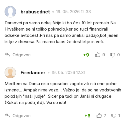
brabusednet
19. 05. 2026 12.33
Darsovci pa samo nekaj širijo,ki bo čez 10 let premalo.Na
Hrvaškem se ni toliko pokradlo,ker so tujci financirali
odseke avtocest.Pri nas pa samo aneksi padajo,kot jesen
listje z drevesa.Pa imamo kaos že destletje in več.
Odgovori
+9
9
0
Firedancer
19. 05. 2026 12.31
Medtem na Darsu niso sposobni zagotoviti niti ene polne
izmene... Ampak nima veze... Važno je, da so na vodstvenih
položajih "naši ljudje". Sicer pa tudi pri Janši ni drugače
(Kokot na pošti, itd). Vsi so isti!
Odgovori
+6
7
1