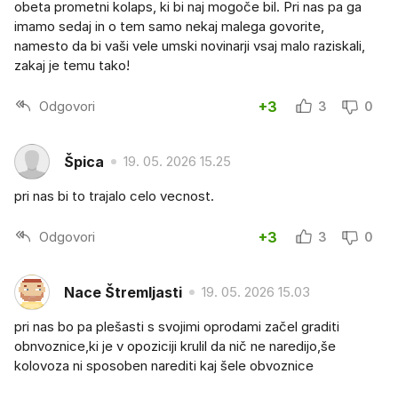
obeta prometni kolaps, ki bi naj mogoče bil. Pri nas pa ga
imamo sedaj in o tem samo nekaj malega govorite,
namesto da bi vaši vele umski novinarji vsaj malo raziskali,
zakaj je temu tako!
Odgovori
+3
3
0
Špica
19. 05. 2026 15.25
pri nas bi to trajalo celo vecnost.
Odgovori
+3
3
0
Nace Štremljasti
19. 05. 2026 15.03
pri nas bo pa plešasti s svojimi oprodami začel graditi
obnvoznice,ki je v opoziciji krulil da nič ne naredijo,še
kolovoza ni sposoben narediti kaj šele obvoznice