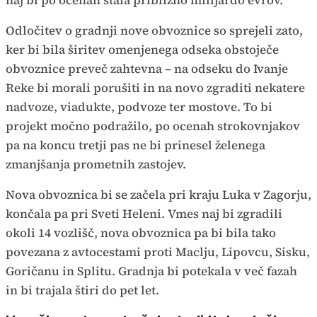
naj bi po ocenah stala približno milijardo evrov.
Odločitev o gradnji nove obvoznice so sprejeli zato,
ker bi bila širitev omenjenega odseka obstoječe
obvoznice preveč zahtevna – na odseku do Ivanje
Reke bi morali porušiti in na novo zgraditi nekatere
nadvoze, viadukte, podvoze ter mostove. To bi
projekt močno podražilo, po ocenah strokovnjakov
pa na koncu tretji pas ne bi prinesel želenega
zmanjšanja prometnih zastojev.
Nova obvoznica bi se začela pri kraju Luka v Zagorju,
končala pa pri Sveti Heleni. Vmes naj bi zgradili
okoli 14 vozlišč, nova obvoznica pa bi bila tako
povezana z avtocestami proti Maclju, Lipovcu, Sisku,
Goričanu in Splitu. Gradnja bi potekala v več fazah
in bi trajala štiri do pet let.