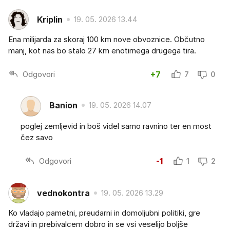
Kriplin
19. 05. 2026 13.44
Ena milijarda za skoraj 100 km nove obvoznice. Občutno
manj, kot nas bo stalo 27 km enotirnega drugega tira.
Odgovori
+7
7
0
Banion
19. 05. 2026 14.07
poglej zemljevid in boš videl samo ravnino ter en most
čez savo
Odgovori
-1
1
2
vednokontra
19. 05. 2026 13.29
Ko vladajo pametni, preudarni in domoljubni politiki, gre
državi in prebivalcem dobro in se vsi veselijo boljše