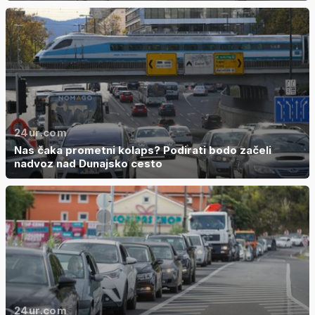
24ur.com
Nas čaka prometni kolaps? Podirati bodo začeli
nadvoz nad Dunajsko cesto
24ur.com