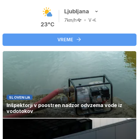
Ljubljana
7km/h
V
23°C
VREME
SLOVENIJA
Inšpektorji v poostren nadzor odvzema vode iz
vodotokov