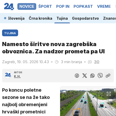
NOVICE
ŠPORT
POP IN
POPKAST
VREME
Slovenija
Črna kronika
Tujina
Gospodarstvo
Znanos
TUJINA
Namesto širitve nova zagrebška
obvoznica. Za nadzor prometa pa UI
Zagreb, 19. 05. 2026 10.43
3 min branja
30
AVTOR:
K.H.
Po koncu poletne
sezone se na že tako
najbolj obremenjeni
hrvaški prometnici