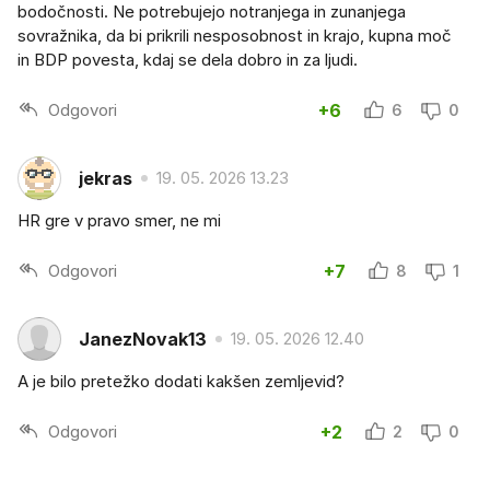
bodočnosti. Ne potrebujejo notranjega in zunanjega
sovražnika, da bi prikrili nesposobnost in krajo, kupna moč
in BDP povesta, kdaj se dela dobro in za ljudi.
Odgovori
+6
6
0
jekras
19. 05. 2026 13.23
HR gre v pravo smer, ne mi
Odgovori
+7
8
1
JanezNovak13
19. 05. 2026 12.40
A je bilo pretežko dodati kakšen zemljevid?
Odgovori
+2
2
0