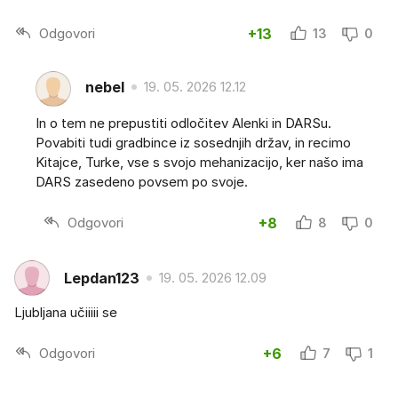
Odgovori
+13
13
0
nebel
19. 05. 2026 12.12
In o tem ne prepustiti odločitev Alenki in DARSu.
Povabiti tudi gradbince iz sosednjih držav, in recimo
Kitajce, Turke, vse s svojo mehanizacijo, ker našo ima
DARS zasedeno povsem po svoje.
Odgovori
+8
8
0
Lepdan123
19. 05. 2026 12.09
Ljubljana učiiiii se
Odgovori
+6
7
1