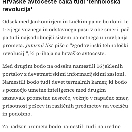
Hrvaške avtoceste čaka tudi 'tehnološka
revolucija'
Odsek med Jankomirjem in Lučkim pa ne bo dobil le
tretjega voznega in odstavnega pasu v obe smeri, pač
pa tudi najsodobnejši sistem pametnega upravljanja
prometa.
Jutarnji list
piše o "zgodovinski tehnološki
revoluciji", ki prihaja na hrvaške avtoceste.
Med drugim bodo na odseku namestili 16 jeklenih
portalov z devetmetrskimi informacijskimi zasloni.
Namestili bodo tudi devet termalnih kamer, ki bodo
s pomočjo umetne inteligence med drugim
zaznavale prometne nesreče, vožnjo v napačno smer,
prisotnost pešcev in različnih predmetov na vozišču
in podobno.
Za nadzor prometa bodo namestili tudi napredne