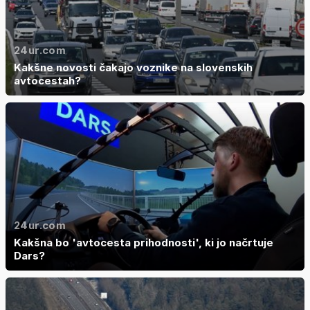
24ur.com
Kakšne novosti čakajo voznike na slovenskih
avtocestah?
24ur.com
Kakšna bo 'avtocesta prihodnosti', ki jo načrtuje
Dars?