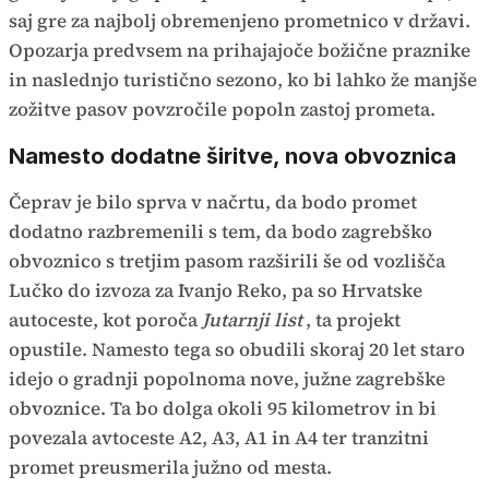
saj gre za najbolj obremenjeno prometnico v državi.
Opozarja predvsem na prihajajoče božične praznike
in naslednjo turistično sezono, ko bi lahko že manjše
zožitve pasov povzročile popoln zastoj prometa.
Namesto dodatne širitve, nova obvoznica
Čeprav je bilo sprva v načrtu, da bodo promet
dodatno razbremenili s tem, da bodo zagrebško
obvoznico s tretjim pasom razširili še od vozlišča
Lučko do izvoza za Ivanjo Reko, pa so Hrvatske
autoceste, kot poroča
Jutarnji list
, ta projekt
opustile. Namesto tega so obudili skoraj 20 let staro
idejo o gradnji popolnoma nove, južne zagrebške
obvoznice. Ta bo dolga okoli 95 kilometrov in bi
povezala avtoceste A2, A3, A1 in A4 ter tranzitni
promet preusmerila južno od mesta.