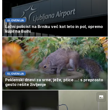
SLOVENIJA
Lažni policist na Brniku več kot leto in pol, opremo
kupil na Bolhi
SLOVENIJA
Peklenski dnevi za srne, ježe, ptice ...: s preprosto
gesto rešite življenje