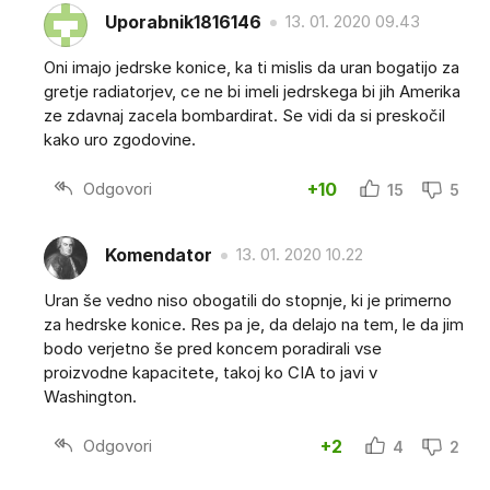
Uporabnik1816146
13. 01. 2020 09.43
Oni imajo jedrske konice, ka ti mislis da uran bogatijo za
gretje radiatorjev, ce ne bi imeli jedrskega bi jih Amerika
ze zdavnaj zacela bombardirat. Se vidi da si preskočil
kako uro zgodovine.
Odgovori
+10
15
5
Komendator
13. 01. 2020 10.22
Uran še vedno niso obogatili do stopnje, ki je primerno
za hedrske konice. Res pa je, da delajo na tem, le da jim
bodo verjetno še pred koncem poradirali vse
proizvodne kapacitete, takoj ko CIA to javi v
Washington.
Odgovori
+2
4
2