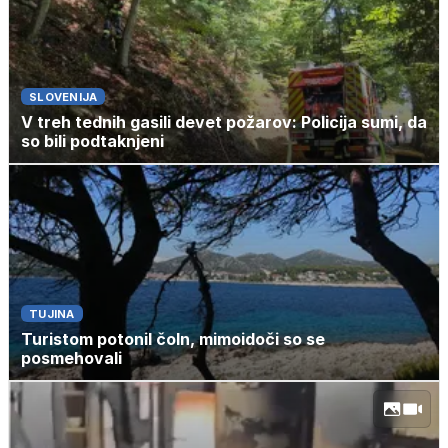
SLOVENIJA
V treh tednih gasili devet požarov: Policija sumi, da
so bili podtaknjeni
TUJINA
Turistom potonil čoln, mimoidoči so se
posmehovali