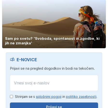
Sam po svetu? 'Svoboda, spontanost in zgodbe, ki
jih ne zmanjka'
E-NOVICE
Prijavi se na pregled dogodkov in bodi na tekočem.
Strinjam se s
splošnimi pogoji
in
politiko zasebnosti
.
Prijavi se