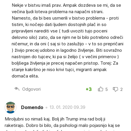
Nekje v bistvu imaš prav. Ampak dozdeva se mi, da se
večina ljudi loteva problema na napačni strani.
Namesto, da bi bes usmerili v bistvo problema - proti
tistim, ki nočejo dati ljudem dostojnih plač in so
pripravljeni narediti vse ( tudi uvoziti tujo poceni
delovno silo) zato, da se njim ne bi bilo potrebno odreči
ničemur, in da oni ( saj si to zaslužijo - v to so prepričani
) živijo precej udobno in lagodno življenje. Biti sovražno
nastrojen do tujcev, ki pa si želijo ( v večini primerov )
boljšega življenja je precej napačen pristop. Torej: Za
stanje kakršno je niso krivi tujci, migranti ampak
domača elita.
Odgovori
+3
5
2
Domendo
13. 01. 2020 09.39
Miroljubni so nimaš kaj. Bolj jih Trump ima rad bolj ji
raketirajo. Dobro bi bilo, da psihologi malo pojasnijo kaj se