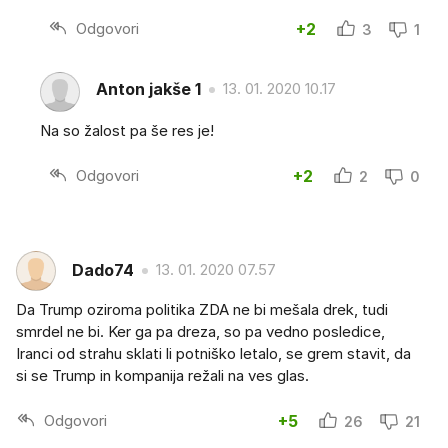
Odgovori
+2
3
1
Anton jakše 1
13. 01. 2020 10.17
Na so žalost pa še res je!
Odgovori
+2
2
0
Dado74
13. 01. 2020 07.57
Da Trump oziroma politika ZDA ne bi mešala drek, tudi
smrdel ne bi. Ker ga pa dreza, so pa vedno posledice,
Iranci od strahu sklati li potniško letalo, se grem stavit, da
si se Trump in kompanija režali na ves glas.
Odgovori
+5
26
21