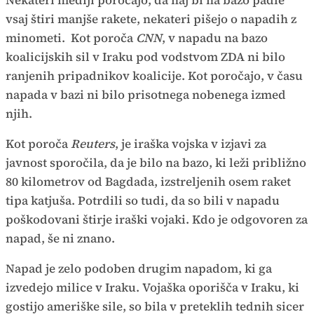
Nekateri mediji poročajo, da naj bi na bazo padle
vsaj štiri manjše rakete, nekateri pišejo o napadih z
minometi. Kot poroča
CNN
, v napadu na bazo
koalicijskih sil v Iraku pod vodstvom ZDA ni bilo
ranjenih pripadnikov koalicije. Kot poročajo, v času
napada v bazi ni bilo prisotnega nobenega izmed
njih.
Kot poroča
Reuters
, je iraška vojska v izjavi za
javnost sporočila, da je bilo na bazo, ki leži približno
80 kilometrov od Bagdada, izstreljenih osem raket
tipa katjuša. Potrdili so tudi, da so bili v napadu
poškodovani štirje iraški vojaki. Kdo je odgovoren za
napad, še ni znano.
Napad je zelo podoben drugim napadom, ki ga
izvedejo milice v Iraku. Vojaška oporišča v Iraku, ki
gostijo ameriške sile, so bila v preteklih tednih sicer