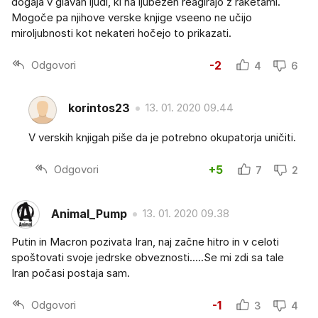
dogaja v glavah ljudi, ki na ljubezen reagirajo z raketami.
Mogoče pa njihove verske knjige vseeno ne učijo
miroljubnosti kot nekateri hočejo to prikazati.
Odgovori
-2
4
6
korintos23
13. 01. 2020 09.44
V verskih knjigah piše da je potrebno okupatorja uničiti.
Odgovori
+5
7
2
Animal_Pump
13. 01. 2020 09.38
Putin in Macron pozivata Iran, naj začne hitro in v celoti
spoštovati svoje jedrske obveznosti.....Se mi zdi sa tale
Iran počasi postaja sam.
Odgovori
-1
3
4