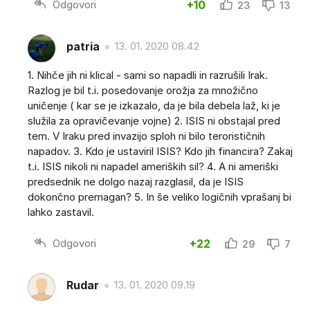
Odgovori
+10
23
13
patria
13. 01. 2020 08.42
1. Nihče jih ni klical - sami so napadli in razrušili Irak.
Razlog je bil t.i. posedovanje orožja za množično
uničenje ( kar se je izkazalo, da je bila debela laž, ki je
služila za opravičevanje vojne) 2. ISIS ni obstajal pred
tem. V Iraku pred invazijo sploh ni bilo terorističnih
napadov. 3. Kdo je ustaviril ISIS? Kdo jih financira? Zakaj
t.i. ISIS nikoli ni napadel ameriških sil? 4. A ni ameriški
predsednik ne dolgo nazaj razglasil, da je ISIS
dokončno premagan? 5. In še veliko logičnih vprašanj bi
lahko zastavil.
Odgovori
+22
29
7
Rudar
13. 01. 2020 09.19