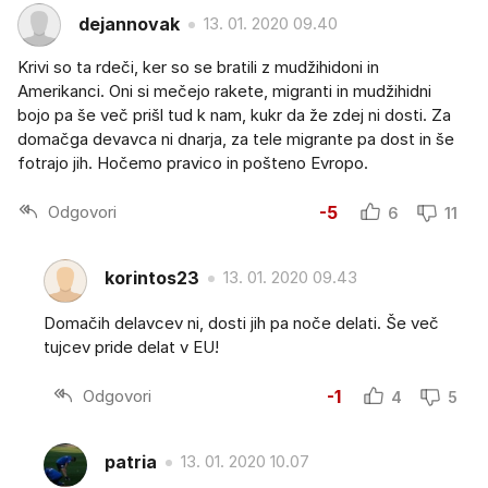
dejannovak
13. 01. 2020 09.40
Krivi so ta rdeči, ker so se bratili z mudžihidoni in
Amerikanci. Oni si mečejo rakete, migranti in mudžihidni
bojo pa še več prišl tud k nam, kukr da že zdej ni dosti. Za
domačga devavca ni dnarja, za tele migrante pa dost in še
fotrajo jih. Hočemo pravico in pošteno Evropo.
Odgovori
-5
6
11
korintos23
13. 01. 2020 09.43
Domačih delavcev ni, dosti jih pa noče delati. Še več
tujcev pride delat v EU!
Odgovori
-1
4
5
patria
13. 01. 2020 10.07