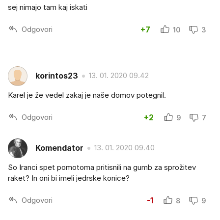
sej nimajo tam kaj iskati
Odgovori
+7
10
3
korintos23
13. 01. 2020 09.42
Karel je že vedel zakaj je naše domov potegnil.
Odgovori
+2
9
7
Komendator
13. 01. 2020 09.40
So Iranci spet pomotoma pritisnili na gumb za sprožitev
raket? In oni bi imeli jedrske konice?
Odgovori
-1
8
9