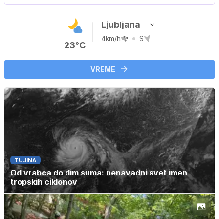
Ljubljana
4km/h
S
23°C
VREME
TUJINA
Od vrabca do dim suma: nenavadni svet imen
tropskih ciklonov