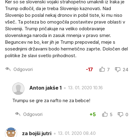
Ker so se slovenski vojaki strahopetno umaknili iz Iraka je
Trump odločil, da je treba Slovenijo kaznovati. Nad
Slovenijo bo poslal nekaj dronov in pobil tiste, ki mu niso
všeč. Ta poteza bo omogočila postavitev prave oblasti v
Sloveniji. Trump pričakuje na veliko odobravanje
slovenskega naroda in zasuk mnenja v pravo smer.
Beguncev ne bo, ker jih je Trump prepovedal, meje s
sosednjimi državami bodo hermetično zaprte. Določen del
politike že slavi svetlo prihodnost.
Odgovori
-17
7
24
Anton jakše 1
13. 01. 2020 10.16
Trumpu se gre za nafto ne za bebce!
Odgovori
+5
5
0
za bojši jutri
13. 01. 2020 08.40