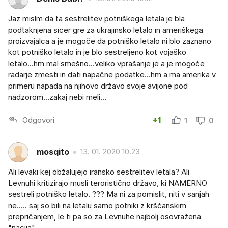
Jaz mislm da ta sestrelitev potniškega letala je bla
podtaknjena sicer gre za ukrajinsko letalo in ameriškega
proizvajalca a je mogoče da potniško letalo ni blo zaznano
kot potniško letalo in je blo sestreljeno kot vojaško
letalo...hm mal smešno...veliko vprašanje je a je mogoče
radarje zmesti in dati napačne podatke...hm a ma amerika v
primeru napada na njihovo državo svoje avijone pod
nadzorom...zakaj nebi meli...
Odgovori
+1
1
0
mosqito
13. 01. 2020 10.23
Ali levaki kej obžalujejo iransko sestrelitev letala? Ali
Levnuhi kritizirajo musli teroristično državo, ki NAMERNO
sestreli potniško letalo. ??? Ma ni za pomislit, niti v sanjah
ne..... saj so bili na letalu samo potniki z krščanskim
prepričanjem, le ti pa so za Levnuhe najbolj osovražena
"nacija".