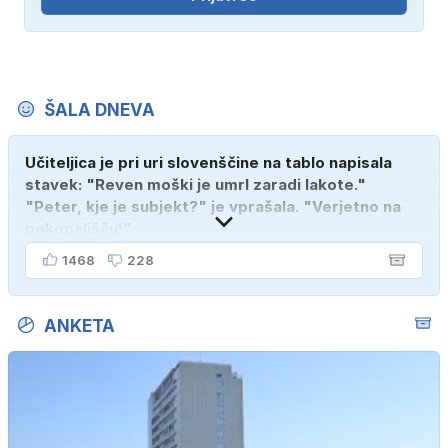
ŠALA DNEVA
Učiteljica je pri uri slovenščine na tablo napisala
stavek: "Reven moški je umrl zaradi lakote."
"Peter, kje je subjekt?" je vprašala. "Verjetno na
pokopališču!"
1468
228
ANKETA