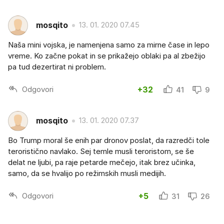
mosqito
13. 01. 2020 07.45
Naša mini vojska, je namenjena samo za mirne čase in lepo
vreme. Ko začne pokat in se prikažejo oblaki pa al zbežijo
pa tud dezertirat ni problem.
Odgovori
+32
41
9
mosqito
13. 01. 2020 07.37
Bo Trump moral še enih par dronov poslat, da razredči tole
teroristično navlako. Sej temle musli teroristom, se še
delat ne ljubi, pa raje petarde mečejo, itak brez učinka,
samo, da se hvalijo po režimskih musli medijih.
Odgovori
+5
31
26