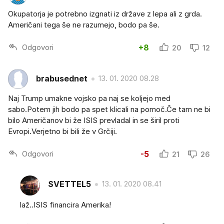
Okupatorja je potrebno izgnati iz države z lepa ali z grda.
Američani tega še ne razumejo, bodo pa še.
Odgovori
+8
20
12
brabusednet
13. 01. 2020 08.28
Naj Trump umakne vojsko pa naj se koljejo med
sabo.Potem jih bodo pa spet klicali na pomoč.Če tam ne bi
bilo Američanov bi že ISIS prevladal in se širil proti
Evropi.Verjetno bi bili že v Grčiji.
Odgovori
-5
21
26
SVETTEL5
13. 01. 2020 08.41
laž..ISIS financira Amerika!