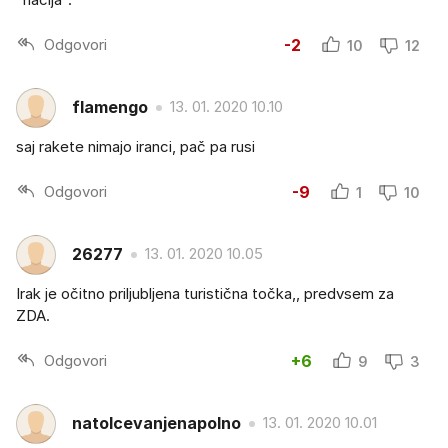
Odgovori
-2
10
12
flamengo
13. 01. 2020 10.10
saj rakete nimajo iranci, pač pa rusi
Odgovori
-9
1
10
26277
13. 01. 2020 10.05
Irak je očitno priljubljena turistična točka,, predvsem za
ZDA.
Odgovori
+6
9
3
natolcevanjenapolno
13. 01. 2020 10.01