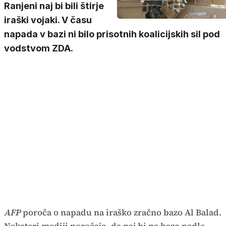
Ranjeni naj bi bili štirje
iraški vojaki. V času
napada v bazi ni bilo prisotnih koalicijskih sil pod
vodstvom ZDA.
AFP
poroča o napadu na iraško zračno bazo Al Balad.