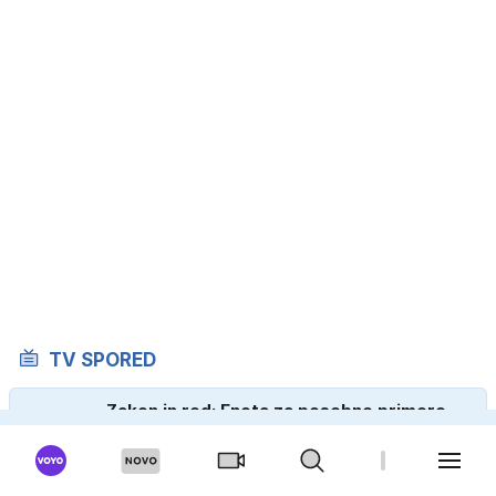
TV SPORED
Zakon in red: Enota za posebne primere
23.05 - 00.00
Policaj z Beverly Hillsa 2