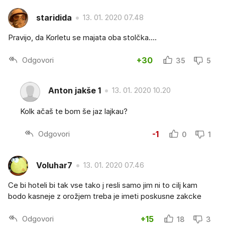
staridida
13. 01. 2020 07.48
Pravijo, da Korletu se majata oba stolčka....
Odgovori
+30
35
5
Anton jakše 1
13. 01. 2020 10.20
Kolk ačaš te bom še jaz lajkau?
Odgovori
-1
0
1
Voluhar7
13. 01. 2020 07.46
Ce bi hoteli bi tak vse tako j resli samo jim ni to cilj kam
bodo kasneje z orožjem treba je imeti poskusne zakcke
Odgovori
+15
18
3