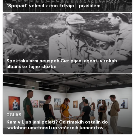
'Spopad' velesil z eno žrtvijo – prašičem
Spektakularni neuspeh Cie: pijani agenti v rokah
albanske tajne službe
OGLAS
Kam v Ljubljani poleti? Od rimskih ostalin do
sodobne umetnosti in večernih koncertov