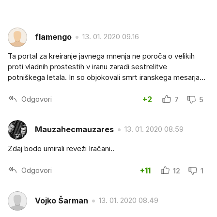
flamengo
13. 01. 2020 09.16
Ta portal za kreiranje javnega mnenja ne poroča o velikih
proti vladnih prostestih v iranu zaradi sestrelitve
potniškega letala. In so objokovali smrt iranskega mesarja...
Odgovori
+2
7
5
Mauzahecmauzares
13. 01. 2020 08.59
Zdaj bodo umirali reveži Iračani..
Odgovori
+11
12
1
Vojko Šarman
13. 01. 2020 08.49