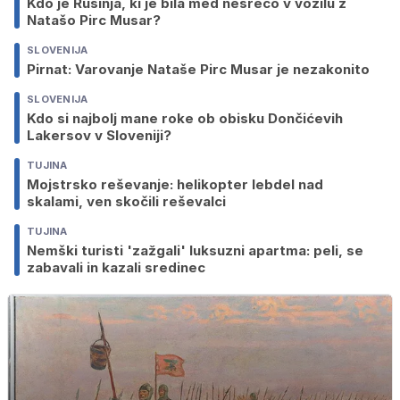
Kdo je Rusinja, ki je bila med nesrečo v vozilu z
Natašo Pirc Musar?
SLOVENIJA
Pirnat: Varovanje Nataše Pirc Musar je nezakonito
SLOVENIJA
Kdo si najbolj mane roke ob obisku Dončićevih
Lakersov v Sloveniji?
TUJINA
Mojstrsko reševanje: helikopter lebdel nad
skalami, ven skočili reševalci
TUJINA
Nemški turisti 'zažgali' luksuzni apartma: peli, se
zabavali in kazali sredinec