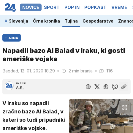
NOVICE
ŠPORT
POP IN
POPKAST
VREME
Slovenija
Črna kronika
Tujina
Gospodarstvo
Znanos
TUJINA
Napadli bazo Al Balad v Iraku, ki gosti
ameriške vojake
Bagdad, 12. 01. 2020 18.29
2 min branja
116
AVTOR:
A.K.
V Iraku so napadli
zračno bazo Al Balad, v
kateri so tudi pripadniki
ameriške vojske.