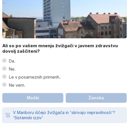
Ali so po vašem mnenju žvižgači v javnem zdravstvu
dovolj zaščiteni?
Da.
Ne.
Le v posameznih primerih.
Ne vem.
Moški
Ženska
V Mariboru iščejo žvižgača in 'skrivajo nepravilnosti'?
'Sistemski izziv'