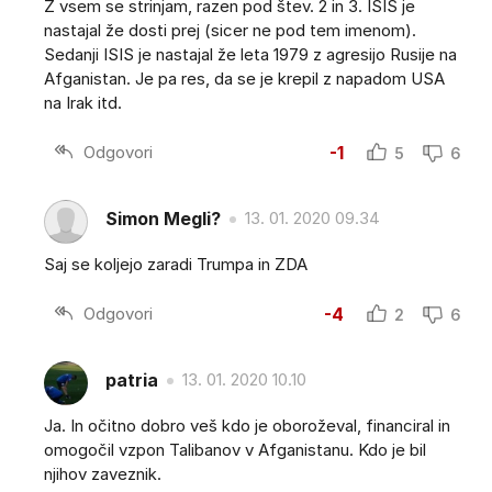
Z vsem se strinjam, razen pod štev. 2 in 3. ISIS je
nastajal že dosti prej (sicer ne pod tem imenom).
Sedanji ISIS je nastajal že leta 1979 z agresijo Rusije na
Afganistan. Je pa res, da se je krepil z napadom USA
na Irak itd.
Odgovori
-1
5
6
Simon Megli?
13. 01. 2020 09.34
Saj se koljejo zaradi Trumpa in ZDA
Odgovori
-4
2
6
patria
13. 01. 2020 10.10
Ja. In očitno dobro veš kdo je oboroževal, financiral in
omogočil vzpon Talibanov v Afganistanu. Kdo je bil
njihov zaveznik.