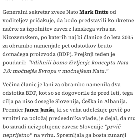
Generalni sekretar zveze Nato
Mark Rutte
od
voditeljev pričakuje, da bodo predstavili konkretne
načrte za izpolnitev zavez z lanskega vrha na
Nizozemskem, po katerih naj bi članice do leta 2035
za obrambo namenjale pet odstotkov bruto
domačega proizvoda (BDP). Prejšnji teden je
poudaril:
"Vdihnili bomo življenje konceptu Nata
3.0: močnejša Evropa v močnejšem Natu."
Večina članic je lani za obrambo namenila dva
odstotka BDP, kot so se dogovorile že pred leti, tega
cilja pa niso dosegle Slovenija, Češka in Albanija.
Premier
Janez Janša
, ki se vrha udeležuje prvič po
vrnitvi na položaj predsednika vlade, je dejal, da mu
bo zaradi neizpolnjene zaveze Slovenije
"prvič
neprijetno"
na vrhu. Spremljala ga bosta zunanji