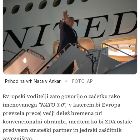
Prihod na vrh Nata v Ankari
FOTO: AP
Evropski voditelji zato govorijo o začetku tako
imenovanega
"NATO 3.0",
v katerem bi Evropa
prevzela precej večji delež bremena pri
konvencionalni obrambi, medtem ko bi ZDA ostale
predvsem strateški partner in jedrski zaščitnik
zavezništva.