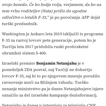
svojo besedo. Če bo božja volja, verjamem, da bo na
tem vrhu voditeljev (Nata) prišlo do ugodne
odločitve o letalih F-35,"
je po poročanju
AFP
dejal
turški predsednik.
Washington je Ankaro leta 2019 izključil iz programa
F-35 za razvoj lovcev pete generacije, potem ko je
Turčija leta 2017 pridobila ruski protiraketni
obrambni sistem S-400.
Izraelski premier
Benjamin Netanjahu
je v
ponedeljek ZDA pozval, naj Turčiji ne dobavijo
lovcev F-35, saj bi to po njegovem mnenju porušilo
ravnovesje moči na Bližnjem vzhodu. Turško
zunanje ministrstvo pa je danes Netanjahujeve izjave
označilo za del izraelske kampanje dezinformacij.
Netanjahu je danes v intervjuju za televizijo
CNN