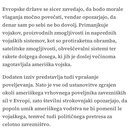
Evropske države se sicer zavedajo, da bodo morale
vlaganja močno povečati, vendar opozarjajo, da
denar sam po sebi ne bo dovolj. Primanjkuje
vojakov, proizvodnih zmogljivosti in naprednih
vojaških sistemov, kot so protiraketna obramba,
satelitske zmogljivosti, obveščevalni sistemi ter
rakete dolgega dosega, ki jih je doslej večinoma
zagotavljala ameriška vojska.
Dodaten izziv predstavlja tudi vprašanje
poveljevanja. Nato je vse od ustanovitve zgrajen
okoli ameriškega vrhovnega poveljnika zavezniških
sil v Evropi, zato številni strokovnjaki opozarjajo, da
popoln umik ameriškega vodstva ne bi pomenil le
vojaškega, temveč tudi političnega pretresa za
celotno zavezništvo.