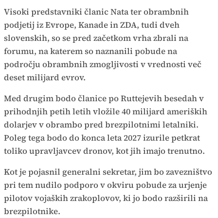
Visoki predstavniki članic Nata ter obrambnih
podjetij iz Evrope, Kanade in ZDA, tudi dveh
slovenskih, so se pred začetkom vrha zbrali na
forumu, na katerem so naznanili pobude na
področju obrambnih zmogljivosti v vrednosti več
deset milijard evrov.
Med drugim bodo članice po Ruttejevih besedah v
prihodnjih petih letih vložile 40 milijard ameriških
dolarjev v obrambo pred brezpilotnimi letalniki.
Poleg tega bodo do konca leta 2027 izurile petkrat
toliko upravljavcev dronov, kot jih imajo trenutno.
Kot je pojasnil generalni sekretar, jim bo zavezništvo
pri tem nudilo podporo v okviru pobude za urjenje
pilotov vojaških zrakoplovov, ki jo bodo razširili na
brezpilotnike.