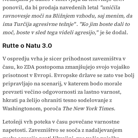
ponovil, da bi prodaja navedenih letal
"uničila
ravnovesje moči na Bližnjem vzhodu, saj menim, da
ima Turčija agresivne težnje"
.
"Ko jim boste dali to
moč, boste v sled tega videli agresijo,"
je še dodal.
Rutte o Natu 3.0
V ospredju vrha je sicer prihodnost zavezništva v
času, ko ZDA postopoma zmanjšujejo svojo vojaško
prisotnost v Evropi. Evropske države se zato vse bolj
pripravljajo na scenarij, v katerem bodo morale
prevzeti večino odgovornosti za lastno varnost,
hkrati pa želijo ohraniti tesno sodelovanje z
Washingtonom, poroča
The New York Times.
Letošnji vrh poteka v času povečane varnostne
napetosti. Zavezništvo se sooča z nadaljevanjem