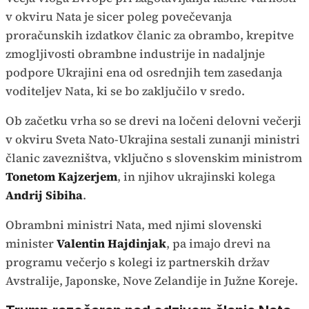
v okviru Nata je sicer poleg povečevanja
proračunskih izdatkov članic za obrambo, krepitve
zmogljivosti obrambne industrije in nadaljnje
podpore Ukrajini ena od osrednjih tem zasedanja
voditeljev Nata, ki se bo zaključilo v sredo.
Ob začetku vrha so se drevi na ločeni delovni večerji
v okviru Sveta Nato-Ukrajina sestali zunanji ministri
članic zavezništva, vključno s slovenskim ministrom
Tonetom Kajzerjem
, in njihov ukrajinski kolega
Andrij Sibiha
.
Obrambni ministri Nata, med njimi slovenski
minister
Valentin Hajdinjak
, pa imajo drevi na
programu večerjo s kolegi iz partnerskih držav
Avstralije, Japonske, Nove Zelandije in Južne Koreje.