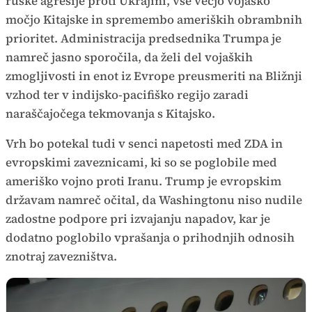
ruske agresije proti Ukrajini, vse večjo vojaško
močjo Kitajske in spremembo ameriških obrambnih
prioritet. Administracija predsednika
Trumpa je
namreč jasno sporočila, da želi del vojaških
zmogljivosti in enot iz Evrope preusmeriti na Bližnji
vzhod ter v indijsko-pacifiško regijo zaradi
naraščajočega tekmovanja s Kitajsko.
Vrh bo potekal tudi v senci napetosti med ZDA in
evropskimi zaveznicami, ki so se poglobile med
ameriško vojno proti Iranu. Trump je evropskim
državam namreč očital, da Washingtonu niso nudile
zadostne podpore pri izvajanju napadov, kar je
dodatno poglobilo vprašanja o prihodnjih odnosih
znotraj zavezništva.