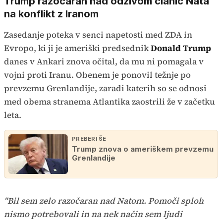
Trump razočaran nad odzivom članic Nata
na konflikt z Iranom
Zasedanje poteka v senci napetosti med ZDA in
Evropo, ki ji je ameriški predsednik
Donald Trump
danes v Ankari znova očital, da mu ni pomagala v
vojni proti Iranu. Obenem je ponovil težnje po
prevzemu Grenlandije, zaradi katerih so se odnosi
med obema stranema Atlantika zaostrili že v začetku
leta.
PREBERI ŠE
Trump znova o ameriškem prevzemu
Grenlandije
"Bil sem zelo razočaran nad Natom. Pomoči sploh
nismo potrebovali in na nek način sem ljudi