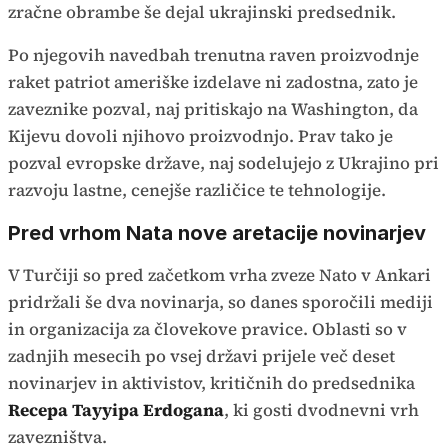
zračne obrambe še dejal ukrajinski predsednik.
Po njegovih navedbah trenutna raven proizvodnje
raket patriot ameriške izdelave ni zadostna, zato je
zaveznike pozval, naj pritiskajo na Washington, da
Kijevu dovoli njihovo proizvodnjo. Prav tako je
pozval evropske države, naj sodelujejo z Ukrajino pri
razvoju lastne, cenejše različice te tehnologije.
Pred vrhom Nata nove aretacije novinarjev
V Turčiji so pred začetkom vrha zveze Nato v Ankari
pridržali še dva novinarja, so danes sporočili mediji
in organizacija za človekove pravice. Oblasti so v
zadnjih mesecih po vsej državi prijele več deset
novinarjev in aktivistov, kritičnih do predsednika
Recepa Tayyipa Erdogana
, ki gosti dvodnevni vrh
zavezništva.