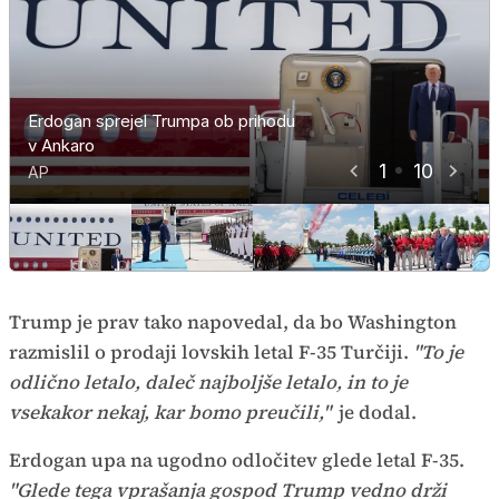
Erdogan sprejel Trumpa ob prihodu
Erdogan sprejel Trumpa ob prihodu
Erdogan sprejel Trumpa ob prihodu
Erdogan sprejel Trumpa ob prihodu
Erdogan sprejel Trumpa ob prihodu
Erdogan sprejel Trumpa ob prihodu
Erdogan sprejel Trumpa ob prihodu
Erdogan sprejel Trumpa ob prihodu
Recep Tayyip Erdogan in Donald
Erdogan sprejel Trumpa ob prihodu
v Ankaro
v Ankaro
v Ankaro
v Ankaro
v Ankaro
v Ankaro
v Ankaro
v Ankaro
Trump
v Ankaro
1
10
AP
AP
AP
AP
AP
AP
AP
AP
AP
AP
Trump je prav tako napovedal, da bo Washington
razmislil o prodaji lovskih letal F-35 Turčiji.
"To je
odlično letalo, daleč najboljše letalo, in to je
vsekakor nekaj, kar bomo preučili,"
je dodal.
Erdogan upa na ugodno odločitev glede letal F-35.
"Glede tega vprašanja gospod Trump vedno drži