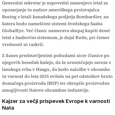
Generalni sekretar je napovedal zamenjavo letal za
opozarjanje in nadzor ameriškega proizvajalca
Boeing z letali kanadskega podjetja Bombardier, na
katera bodo nameščeni sistemi švedskega Saaba
GlobalEye. Več članic namerava skupaj kupiti deset
letal s Saabovim sistemom, je dejal Rutte, pri čemer
vrednosti ni razkril.
Z danes predstavljenimi pobudami sicer članice po
njegovih besedah kažejo, da že uresničujejo zaveze z
lanskega vrha v Haagu, da bodo naložbe v obrambo
in varnost do leta 2035 zvišale na pet odstotkov bruto
domačega proizvoda (BDP) ter okrepile proizvodne
zmogljivosti Natove obrambne industrije.
Kajzer za večji prispevek Evrope k varnosti
Nata