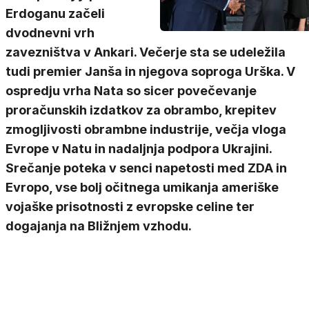
Erdoganu začeli
dvodnevni vrh
zavezništva v Ankari. Večerje sta se udeležila
tudi premier Janša in njegova soproga Urška. V
ospredju vrha Nata so sicer povečevanje
proračunskih izdatkov za obrambo, krepitev
zmogljivosti obrambne industrije, večja vloga
Evrope v Natu in nadaljnja podpora Ukrajini.
Srečanje poteka v senci napetosti med ZDA in
Evropo, vse bolj očitnega umikanja ameriške
vojaške prisotnosti z evropske celine ter
dogajanja na Bližnjem vzhodu.