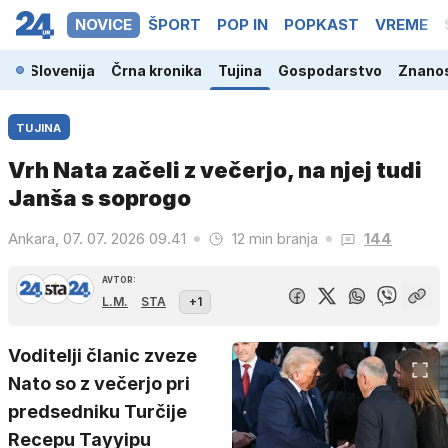
NOVICE
ŠPORT
POP IN
POPKAST
VREME
Slovenija
Črna kronika
Tujina
Gospodarstvo
Znanos
TUJINA
Vrh Nata začeli z večerjo, na njej tudi
Janša s soprogo
Ankara, 07. 07. 2026 09.41
12 min branja
144
AVTOR:
L.M.
STA
+1
Voditelji članic zveze
Nato so z večerjo pri
predsedniku Turčije
Recepu Tayyipu