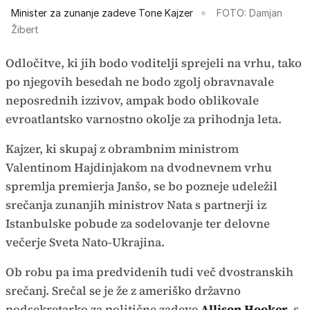
Minister za zunanje zadeve Tone Kajzer
FOTO: Damjan
Žibert
Odločitve, ki jih bodo voditelji sprejeli na vrhu, tako
po njegovih besedah ne bodo zgolj obravnavale
neposrednih izzivov, ampak bodo oblikovale
evroatlantsko varnostno okolje za prihodnja leta.
Kajzer, ki skupaj z obrambnim ministrom
Valentinom Hajdinjakom na dvodnevnem vrhu
spremlja premierja Janšo, se bo pozneje udeležil
srečanja zunanjih ministrov Nata s partnerji iz
Istanbulske pobude za sodelovanje ter delovne
večerje Sveta Nato-Ukrajina.
Ob robu pa ima predvidenih tudi več dvostranskih
srečanj. Srečal se je že z ameriško državno
podsekretarko za politične zadeve
Allison Hooker
, s