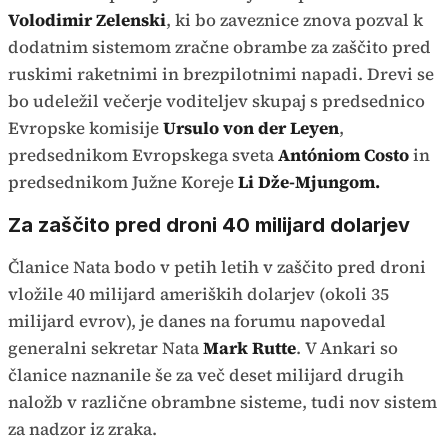
Volodimir Zelenski
, ki bo zaveznice znova pozval k
dodatnim sistemom zračne obrambe za zaščito pred
ruskimi raketnimi in brezpilotnimi napadi. Drevi se
bo udeležil večerje voditeljev skupaj s predsednico
Evropske komisije
Ursulo von der Leyen
,
predsednikom Evropskega sveta
Antóniom Costo
in
predsednikom Južne Koreje
Li Dže-Mjungom.
Za zaščito pred droni 40 milijard dolarjev
Članice Nata bodo v petih letih v zaščito pred droni
vložile 40 milijard ameriških dolarjev (okoli 35
milijard evrov), je danes na forumu napovedal
generalni sekretar Nata
Mark Rutte
. V Ankari so
članice naznanile še za več deset milijard drugih
naložb v različne obrambne sisteme, tudi nov sistem
za nadzor iz zraka.