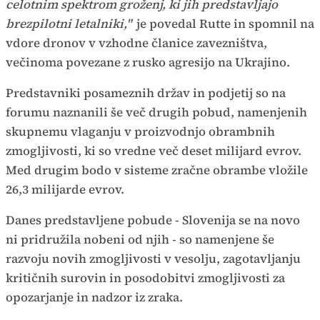
celotnim spektrom groženj, ki jih predstavljajo
brezpilotni letalniki,"
je povedal Rutte in spomnil na
vdore dronov v vzhodne članice zavezništva,
večinoma povezane z rusko agresijo na Ukrajino.
Predstavniki posameznih držav in podjetij so na
forumu naznanili še več drugih pobud, namenjenih
skupnemu vlaganju v proizvodnjo obrambnih
zmogljivosti, ki so vredne več deset milijard evrov.
Med drugim bodo v sisteme zračne obrambe vložile
26,3 milijarde evrov.
Danes predstavljene pobude - Slovenija se na novo
ni pridružila nobeni od njih - so namenjene še
razvoju novih zmogljivosti v vesolju, zagotavljanju
kritičnih surovin in posodobitvi zmogljivosti za
opozarjanje in nadzor iz zraka.