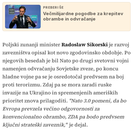
PREBERI ŠE
Večmilijardne pogodbe za krepitev
obrambe in odvračanje
Poljski zunanji minister
Radoslaw Sikorski
je razvoj
zavezništva opisal kot novo zgodovinsko obdobje. Po
njegovih besedah je bil Nato po drugi svetovni vojni
namenjen odvračanju Sovjetske zveze, po koncu
hladne vojne pa se je osredotočal predvsem na boj
proti terorizmu. Zdaj pa se mora zaradi ruske
invazije na Ukrajino in spremenjenih ameriških
prioritet znova prilagoditi.
"Nato 3.0 pomeni, da bo
Evropa prevzela večino odgovornosti za
konvencionalno obrambo, ZDA pa bodo predvsem
ključni strateški zaveznik,"
je dejal.