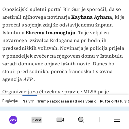
Opozicijski spletni portal Bir Gur je sporočil, da so
aretirali njihovega novinarja
Kayhana Ayhana
, ki je
poročal s sojenja zdaj že odstavljenemu županu
Istanbula
Ekremu Imamogluju
. Ta je veljal za
nevarnega izzivalca Erdogana na prihodnjih
predsedniških volitvah. Novinarja je policija prijela
v ponedeljek zvečer na njegovem domu v Istanbulu
zaradi domnevne objave lažnih novic. Danes bo
stopil pred sodnika, poroča francoska tiskovna
agencija
AFP
.
Organizacija za človekove pravice MLSA pa je
sporočila, da je policija prijela novinarja
Hazarja
Poglavja:
Na vrh
Trump razočaran nad odzivom čl
Rutte o Natu 3.
Dosta
, ko je v Istanbulu kupoval živila. Prijeli so ga
zaradi sodelovanja na protestih leta 2018. Dosta so
sicer v tem primeru že oprostili, vendar se je