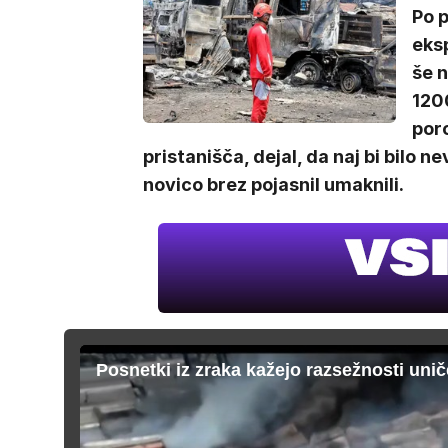
Po p
eksp
še n
1200
poro
pristanišča, dejal, da naj bi bilo 
novico brez pojasnil umaknili.
Posnetki iz zraka kažejo razsežnosti unič