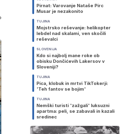
Pirnat: Varovanje Nataše Pirc
Musar je nezakonito
o
TUJINA
Mojstrsko reševanje: helikopter
lebdel nad skalami, ven skočili
reševalci
SLOVENIJA
Kdo si najbolj mane roke ob
obisku Dončićevih Lakersov v
Sloveniji?
TUJINA
Pica, klobuk in mrtvi TikTokerji:
'Teh fantov se bojim'
TUJINA
Nemški turisti 'zažgali' luksuzni
apartma: peli, se zabavali in kazali
sredinec