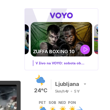
MOTOGP . VN
VELIKE BRITANIJE
V živo na VOYO: PET-NED
Ljubljana
24°C
5km/h
S
PET
SOB
NED
PON