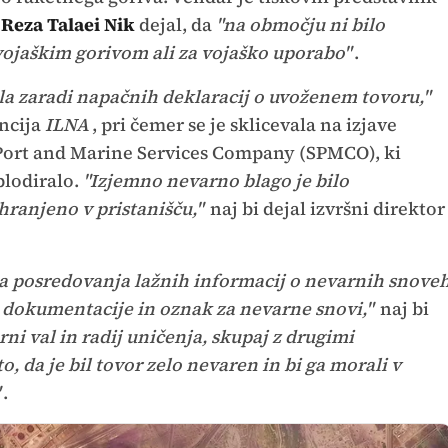
a
Reza Talaei Nik
dejal, da
"na območju ni bilo
vojaškim gorivom ali za vojaško uporabo"
.
dila zaradi napačnih deklaracij o uvoženem tovoru,"
encija
ILNA
, pri čemer se je sklicevala na izjave
 Port and Marine Services Company (SPMCO), ki
splodiralo.
"Izjemno nevarno blago je bilo
hranjeno v pristanišču,"
naj bi dejal izvršni direktor
ga posredovanja lažnih informacij o nevarnih snove
 dokumentacije in oznak za nevarne snovi,"
naj bi
ni val in radij uničenja, skupaj z drugimi
o, da je bil tovor zelo nevaren in bi ga morali v
.