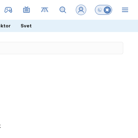
Preklopi barvni na
ZIN
ektor
Svet
k