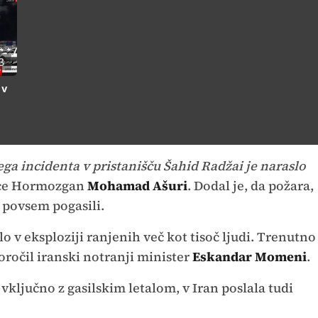
3
 v
ega incidenta v pristanišču Šahid Radžai je naraslo
ince Hormozgan
Mohamad Ašuri
. Dodal je, da požara,
o povsem pogasili.
o v eksploziji ranjenih več kot tisoč ljudi. Trenutno
poročil iranski notranji minister
Eskandar Momeni
.
vključno z gasilskim letalom, v Iran poslala tudi