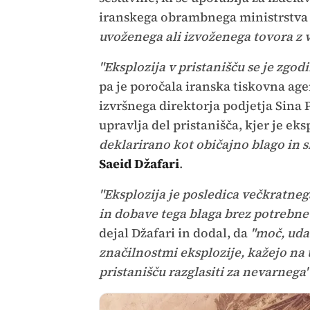
iranskega obrambnega ministrstv
uvoženega ali izvoženega tovora z 
"Eksplozija v pristanišču se je zgo
pa je poročala iranska tiskovna ag
izvršnega direktorja podjetja Sina
upravlja del pristanišča, kjer je ek
deklarirano kot običajno blago in s
Saeid Džafari
.
"Eksplozija je posledica večkratne
in dobave tega blaga brez potrebne
dejal Džafari in dodal, da
"moč, udar
značilnostmi eksplozije, kažejo na t
pristanišču razglasiti za nevarnega"