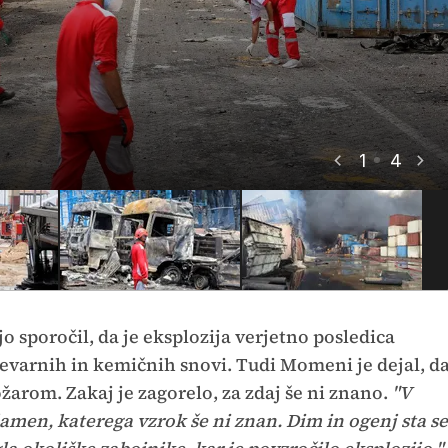
1
4
jo sporočil, da je eksplozija verjetno posledica
 nevarnih in kemičnih snovi. Tudi Momeni je dejal, d
ožarom. Zakaj je zagorelo, za zdaj še ni znano.
"V
lamen, katerega vzrok še ni znan. Dim in ogenj sta se