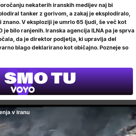
oročanju nekaterih iranskih medijev naj bi
lodiral tanker z gorivom, a zakaj je eksplodiralo,
i znano. V eksploziji je umrlo 65 ljudi, še več kot
 je bilo ranjenih. Iranska agencija ILNA pa je sprva
čala, da je direktor podjetja, ki upravlja del
nevarno blago deklarirano kot običajno. Pozneje so
enja v Iranu