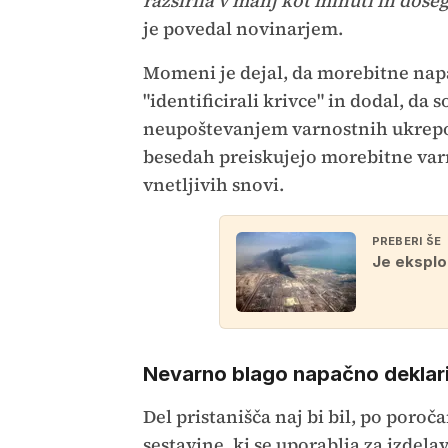
razširila v manj kot minuti in doseg
je povedal novinarjem.
Momeni je dejal, da morebitne napak
"identificirali krivce" in dodal, da
neupoštevanjem varnostnih ukrepov
besedah preiskujejo morebitne varn
vnetljivih snovi.
PREBERI ŠE
Je eksplo
Nevarno blago napačno deklar
Del pristanišča naj bi bil, po poroč
sestavine, ki se uporablja za izdel