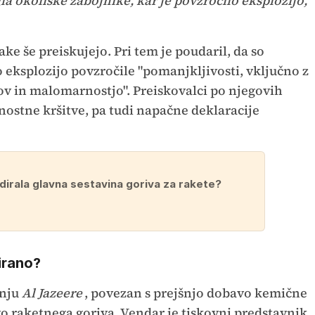
la okoliške zabojnike, kar je povzročilo eksplozijo,"
e še preiskujejo. Pri tem je poudaril, da so
 so eksplozijo povzročile "pomanjkljivosti, vključno z
 in malomarnostjo". Preiskovalci po njegovih
ostne kršitve, pa tudi napačne deklaracije
dirala glavna sestavina goriva za rakete?
irano?
anju
Al Jazeere
, povezan s prejšnjo dobavo kemične
avo raketnega goriva. Vendar je tiskovni predstavnik