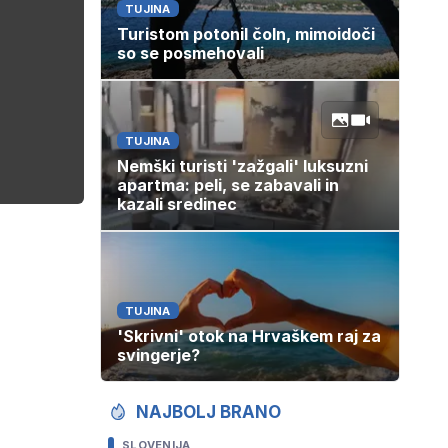
TUJINA
Turistom potonil čoln, mimoidoči
so se posmehovali
TUJINA
Nemški turisti 'zažgali' luksuzni
apartma: peli, se zabavali in
kazali sredinec
TUJINA
'Skrivni' otok na Hrvaškem raj za
svingerje?
NAJBOLJ BRANO
SLOVENIJA