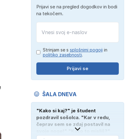
Prijavi se na pregled dogodkov in bodi
na tekočem.
Strinjam se s
splošnimi pogoji
in
politiko zasebnosti
.
Prijavi se
h
ŠALA DNEVA
"Kako si kaj?" je študent
pozdravil sošolca. "Kar v redu,
čeprav sem se zdaj postavil na
svoje noge!" "Kako to misliš?"
"Oče mi je vzel avto!"