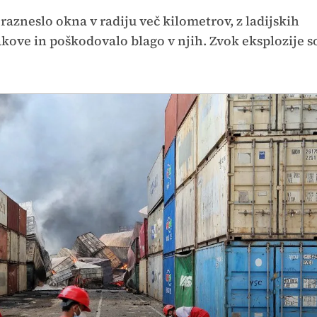
 razneslo okna v radiju več kilometrov, z ladijskih
kove in poškodovalo blago v njih. Zvok eksplozije s