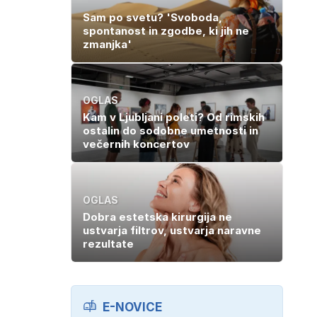
Sam po svetu? 'Svoboda,
spontanost in zgodbe, ki jih ne
zmanjka'
OGLAS
Kam v Ljubljani poleti? Od rimskih
ostalin do sodobne umetnosti in
večernih koncertov
OGLAS
Dobra estetska kirurgija ne
ustvarja filtrov, ustvarja naravne
rezultate
E-NOVICE