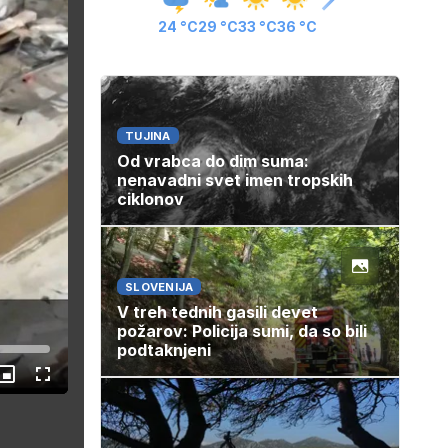
24 °C
29 °C
33 °C
36 °C
TUJINA
Od vrabca do dim suma:
nenavadni svet imen tropskih
ciklonov
SLOVENIJA
V treh tednih gasili devet
požarov: Policija sumi, da so bili
podtaknjeni
Slika
Celozaslonski
v
način
sliki