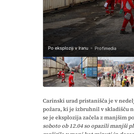
Po eksploziji v Iranu
Po eksploziji v Iranu
Po eksploziji v Iranu
Eksplozija v Iranu
AP
Profimedia
Profimedia
Profimedia
Carinski urad pristanišča je v nedel
požara, ki je izbruhnil v skladišču
se je eksplozija začela z manjšim p
soboto ob 12.04 so opazili manjši p