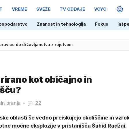
T
VREME
SVEŽE
TV ODDAJE
VOYO
MAGA
ospodarstvo
Znanost in tehnologija
Fokus
Inšp
pravico do državljanstva z rojstvom
irano kot običajno in
išču?
in branja
22
ske oblasti še vedno preiskujejo okoliščine in vzro
otne močne eksplozije v pristanišču Šahid Radžai.