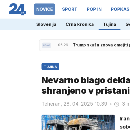
NOVICE
ŠPORT
POP IN
POPKAS
Slovenija
Črna kronika
Tujina
G
06.29
Trump skuša znova omejiti 
TUJINA
Nevarno blago deklar
shranjeno v pristan
Teheran, 28. 04. 2025 10.39
3 m
Iran
sob