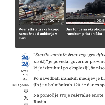
00:47
00:5
Posnetki iz zraka kažejo
Smrtonosna eksplozija
razsežnosti uničenja v
iranskem pristanišču
Iranu
"
Število smrtnih žrtev tega grozljiv
na 65,
" je povedal guverner prov
ki je izbruhnil po eksploziji, še nis
AVTOR:
K.H.
Po navedbah iranskih medijev je bil
U.Z.
jih je v bolnišnicah 120, je danes s
Deli zgodbo:
Na pomoč je svoje reševalne enote, 
Rusija.