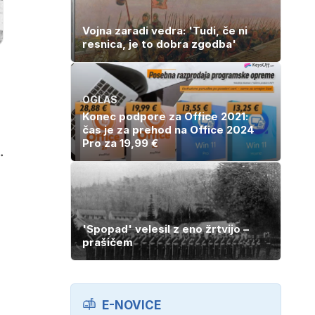
Vojna zaradi vedra: 'Tudi, če ni
resnica, je to dobra zgodba'
OGLAS
Konec podpore za Office 2021:
čas je za prehod na Office 2024
Pro za 19,99 €
.
'Spopad' velesil z eno žrtvijo –
prašičem
E-NOVICE