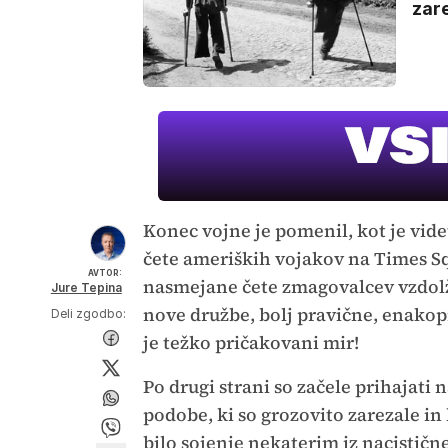
zare
Konec vojne je pomenil, kot je vide
čete ameriških vojakov na Times Sq
AVTOR:
nasmejane čete zmagovalcev vzdolž 
Jure Tepina
nove družbe, bolj pravične, enakopr
Deli zgodbo:
je težko pričakovani mir!
Po drugi strani so začele prihajati 
podobe, ki so grozovito zarezale in
bilo sojenje nekaterim iz nacistične