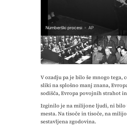
Nürnberški procesi
Nürnberški procesi
Nürnberški procesi
AP
AP
AP
V ozadju pa je bilo še mnogo tega, c
sliki na splošno manj znana, Evropa 
sodišča, Evropa povojnih strahot in
Izginilo je na milijone ljudi, ni bi
mesta. Na tisoče in tisoče, na milij
sestavljena zgodovina.