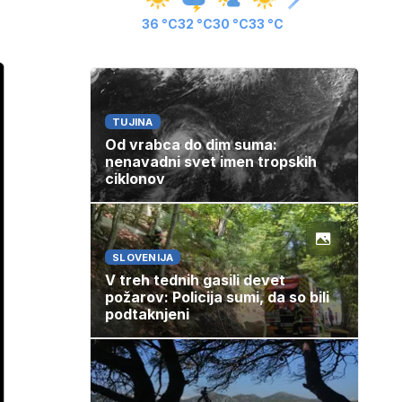
36 °C
32 °C
30 °C
33 °C
TUJINA
Od vrabca do dim suma:
nenavadni svet imen tropskih
ciklonov
SLOVENIJA
V treh tednih gasili devet
požarov: Policija sumi, da so bili
podtaknjeni