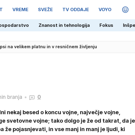
T
VREME
SVEŽE
TV ODDAJE
VOYO
MAGA
ospodarstvo
Znanost in tehnologija
Fokus
Inšp
 psi na velikem platnu in v resničnem življenju
in branja
0
ni nekaj besed o koncu vojne, največje vojne,
e svetovne vojne; tako dolgo je že od takrat, da je
a že pojasnjevati, in vse manj in manj je ljudi, ki