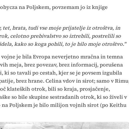
obycza na Poljskem, povzemam jo iz knjige
, tet, brata, tudi vse moje prijatelje iz otroštva, in
ok, celotno prebivalstvo so iztrebili, postrelili so
dela, kako so koga pobili, to je bilo moje otroštvo."
 vojne je bila Evropa neverjetno mračna in temna
vih meja, brez povezav, brez informacij, porušena
 ki so tavali po cestah, kjer se je povsem izgubila
tije, brez hrane. Celina vdov in sirot; samo v Rimu
oč klateških otrok, bili so kraja, prosjačenje,
vaške so bile skupine sestradanih otrok, ki so živeli v
na Poljskem je bilo milijon vojnih sirot (po Keithu