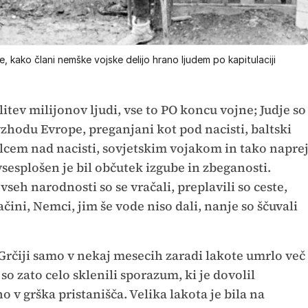
 kako člani nemške vojske delijo hrano ljudem po kapitulaciji
litev milijonov ljudi, vse to PO koncu vojne; Judje so
zhodu Evrope, preganjani kot pod nacisti, baltski
alcem nad nacisti, sovjetskim vojakom in tako naprej
 vsesplošen je bil občutek izgube in zbeganosti.
vseh narodnosti so se vračali, preplavili so ceste,
čini, Nemci, jim še vode niso dali, nanje so ščuvali
Grčiji samo v nekaj mesecih zaradi lakote umrlo več
so zato celo sklenili sporazum, ki je dovolil
 v grška pristanišča. Velika lakota je bila na