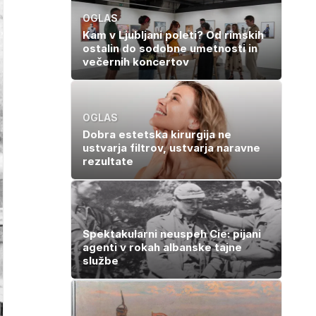
OGLAS
Kam v Ljubljani poleti? Od rimskih
ostalin do sodobne umetnosti in
večernih koncertov
OGLAS
Dobra estetska kirurgija ne
ustvarja filtrov, ustvarja naravne
rezultate
Spektakularni neuspeh Cie: pijani
agenti v rokah albanske tajne
službe