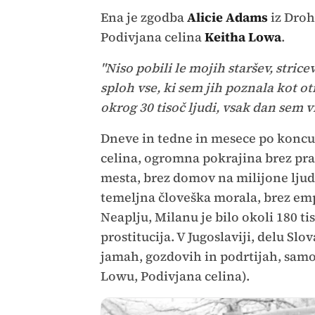
Ena je zgodba
Alicie Adams
iz Droh
Podivjana celina
Keitha Lowa
.
"Niso pobili le mojih staršev, stricev
sploh vse, ki sem jih poznala kot otr
okrog 30 tisoč ljudi, vsak dan sem vi
Dneve in tedne in mesece po koncu
celina, ogromna pokrajina brez pra
mesta, brez domov na milijone ljudi,
temeljna človeška morala, brez empa
Neaplju, Milanu je bilo okoli 180 tis
prostitucija. V Jugoslaviji, delu Slo
jamah, gozdovih in podrtijah, samo 
Lowu, Podivjana celina).