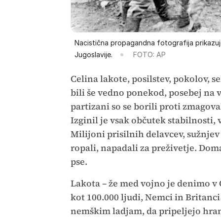
Nacistična propagandna fotografija prikazuje,
Jugoslavije.
FOTO: AP
Celina lakote, posilstev, pokolov, se
bili še vedno ponekod, posebej na v
partizani so se borili proti zmagov
Izginil je vsak občutek stabilnosti,
Milijoni prisilnih delavcev, sužnjev 
ropali, napadali za preživetje. Doma
pse.
Lakota – že med vojno je denimo v 
kot 100.000 ljudi, Nemci in Britanci 
nemškim ladjam, da pripeljejo hrano