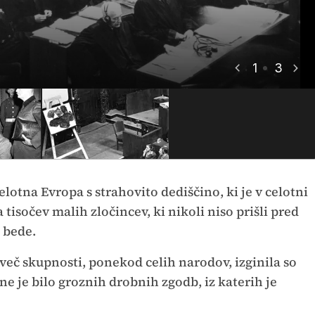
1
3
elotna Evropa s strahovito dediščino, ki je v celotni
tisočev malih zločincev, ki nikoli niso prišli pred
 bede.
lo več skupnosti, ponekod celih narodov, izginila so
one je bilo groznih drobnih zgodb, iz katerih je