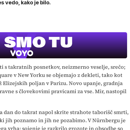
s vedo, kako je bilo.
ti s takratnih posnetkov, neizmerno veselje, srečo;
uare v New Yorku se objemajo z dekleti, tako kot
Elizejskih poljan v Parizu. Novo upanje, gradnja
avne s človekovimi pravicami za vse. Mir, nastopil
na dan do takrat napol skrite strahote taborišč smrti,
 ki jih poznamo in jih ne pozabimo. V Nürnbergu je
ga vrha; sojenje je razkrilo grozote in obsodbe so