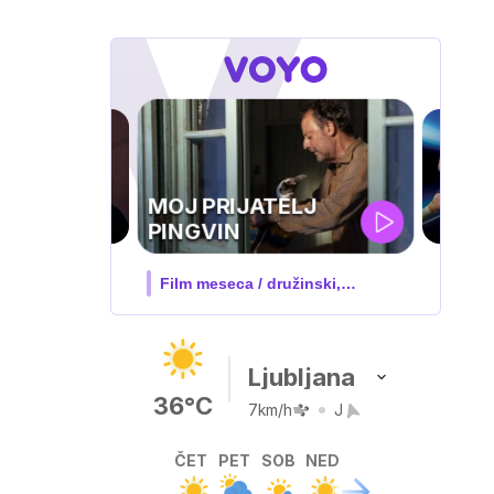
UEFA
SUPERPOKAL
V živo na VOYO: sreda ob 20.30
Ljubljana
36°C
7km/h
J
ČET
PET
SOB
NED