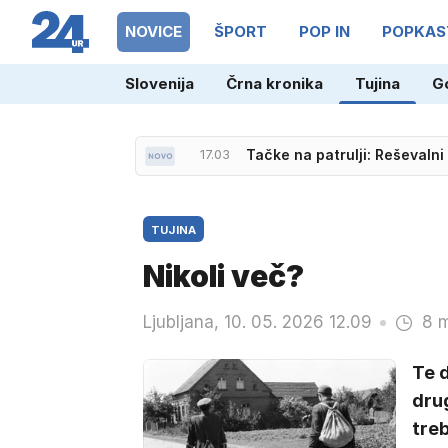
NOVICE
ŠPORT
POP IN
POPKAS
Slovenija
Črna kronika
Tujina
G
17.03
Tačke na patrulji: Reševalni
TUJINA
Nikoli več?
Ljubljana, 10. 05. 2026 12.09
8 m
Te d
drug
treb