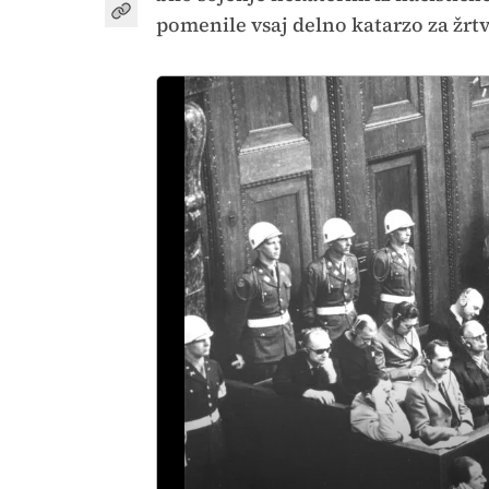
pomenile vsaj delno katarzo za žrtv