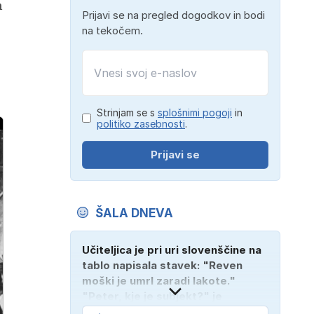
n
Prijavi se na pregled dogodkov in bodi
na tekočem.
Strinjam se s
splošnimi pogoji
in
politiko zasebnosti
.
Prijavi se
ŠALA DNEVA
Učiteljica je pri uri slovenščine na
tablo napisala stavek: "Reven
moški je umrl zaradi lakote."
"Peter, kje je subjekt?" je
vprašala. "Verjetno na