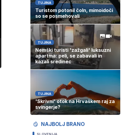
TUJINA
Turistom potonil čoln, mimoidoči
so se posmehovali
TUJINA
Nemški turisti 'zažgali' luksuzni
apartma: peli, se zabavali in
kazali sredinec
TUJINA
'Skrivni' otok na Hrvaškem raj za
svingerje?
NAJBOLJ BRANO
SLOVENIJA