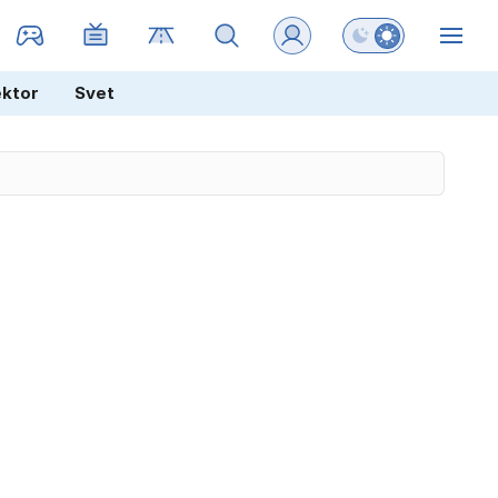
Preklopi barvni na
ZIN
ektor
Svet