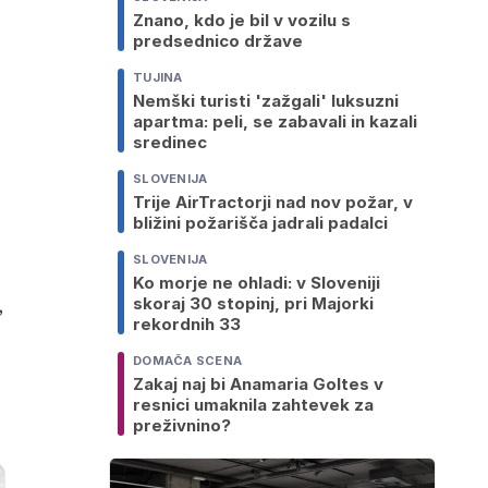
Znano, kdo je bil v vozilu s
predsednico države
TUJINA
Nemški turisti 'zažgali' luksuzni
apartma: peli, se zabavali in kazali
sredinec
SLOVENIJA
Trije AirTractorji nad nov požar, v
bližini požarišča jadrali padalci
SLOVENIJA
Ko morje ne ohladi: v Sloveniji
,
skoraj 30 stopinj, pri Majorki
rekordnih 33
DOMAČA SCENA
Zakaj naj bi Anamaria Goltes v
resnici umaknila zahtevek za
preživnino?