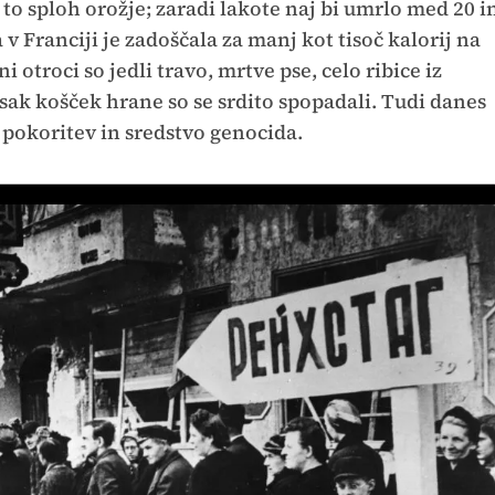
o sploh orožje; zaradi lakote naj bi umrlo med 20 i
 v Franciji je zadoščala za manj kot tisoč kalorij na
 otroci so jedli travo, mrtve pse, celo ribice iz
a vsak košček hrane so se srdito spopadali. Tudi danes
 pokoritev in sredstvo genocida.