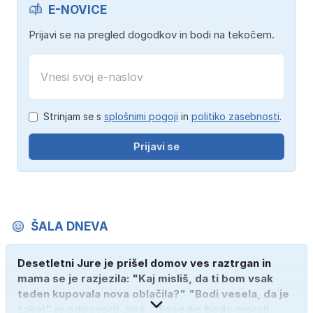
E-NOVICE
Prijavi se na pregled dogodkov in bodi na tekočem.
Strinjam se s
splošnimi pogoji
in
politiko zasebnosti
.
Prijavi se
ŠALA DNEVA
Desetletni Jure je prišel domov ves raztrgan in
mama se je razjezila: "Kaj misliš, da ti bom vsak
teden kupovala nova oblačila?" "Bodi vesela, da je
tako!" je odgovoril Jure. "Sosedje bodo morali