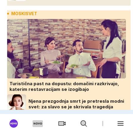
MOSKISVET
Turistična past na dopustu: domačini razkrivajo,
katerim restavracijam se izogibajo
Njena prezgodnja smrt je pretresla modni
svet: za slavo se je skrivala tragedija
Na Zemljo morda že milijon let pada prah z
asteroida, ki ga ne poznamo