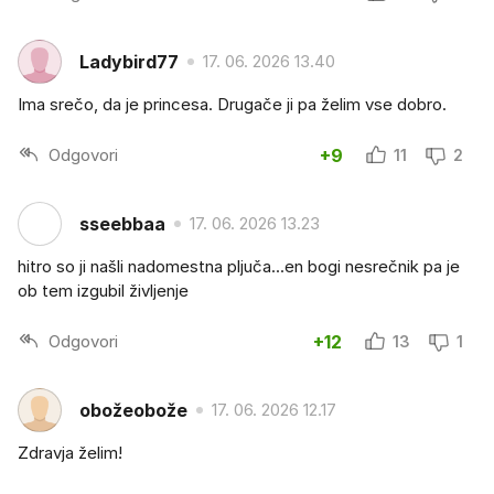
Ladybird77
17. 06. 2026 13.40
Ima srečo, da je princesa. Drugače ji pa želim vse dobro.
Odgovori
+9
11
2
sseebbaa
17. 06. 2026 13.23
hitro so ji našli nadomestna pljuča...en bogi nesrečnik pa je
ob tem izgubil življenje
Odgovori
+12
13
1
obožeobože
17. 06. 2026 12.17
Zdravja želim!