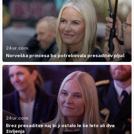
24ur.com
Norveška princesa bo potrebovala presaditev pljuč
24ur.com
Brez presaditve naj bi ji ostalo le še leto ali dve
življenja