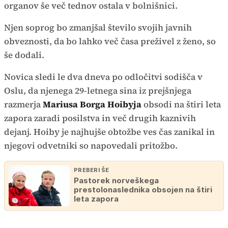
organov še več tednov ostala v bolnišnici.
Njen soprog bo zmanjšal število svojih javnih
obveznosti, da bo lahko več časa preživel z ženo, so
še dodali.
Novica sledi le dva dneva po odločitvi sodišča v
Oslu, da njenega 29-letnega sina iz prejšnjega
razmerja
Mariusa Borga Hoibyja
obsodi na štiri leta
zapora zaradi posilstva in več drugih kaznivih
dejanj. Hoiby je najhujše obtožbe ves čas zanikal in
njegovi odvetniki so napovedali pritožbo.
PREBERI ŠE
Pastorek norveškega
prestolonaslednika obsojen na štiri
leta zapora