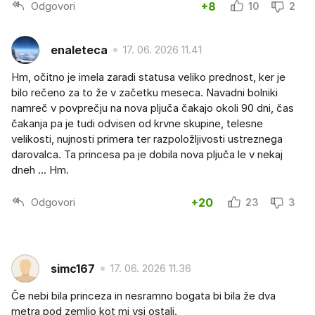
Odgovori
+8
10
2
enaleteca
17. 06. 2026 11.41
Hm, očitno je imela zaradi statusa veliko prednost, ker je
bilo rečeno za to že v začetku meseca. Navadni bolniki
namreč v povprečju na nova pljuča čakajo okoli 90 dni, čas
čakanja pa je tudi odvisen od krvne skupine, telesne
velikosti, nujnosti primera ter razpoložljivosti ustreznega
darovalca. Ta princesa pa je dobila nova pljuča le v nekaj
dneh ... Hm.
Odgovori
+20
23
3
simc167
17. 06. 2026 11.36
Če nebi bila princeza in nesramno bogata bi bila že dva
metra pod zemljo kot mi vsi ostali.