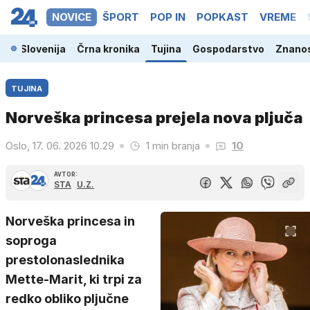
NOVICE
ŠPORT
POP IN
POPKAST
VREME
Slovenija
Črna kronika
Tujina
Gospodarstvo
Znanos
TUJINA
Norveška princesa prejela nova pljuča
Oslo, 17. 06. 2026 10.29
1 min branja
10
AVTOR:
STA
U.Z.
Norveška princesa in
soproga
prestolonaslednika
Mette-Marit, ki trpi za
redko obliko pljučne