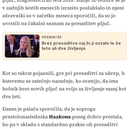
pljuč, diagnosticirali leta 2018. Stanje 52-letnice se je
v zadnjih šestih mesecih izrazito poslabšalo in njeni
zdravniki so v začetku meseca sporočili, da so jo
uvrstili na čakalni seznam za presaditev pljuč.
PREBERI ŠE
Brez presaditve naj bi ji ostalo le še
leto ali dve življenja
Kot so takrat pojasnili, gre pri presaditvi za ukrep, h
kateremu se zatečejo nazadnje, ko ocenijo, da ima
bolnik brez novih pljuč na voljo za življenje manj kot
dve leti.
Danes je palača sporočila, da je soproga
prestolonaslednika
Haakona
poseg dobro prestala,
bo pa v skladu s standardno prakso ob presaditvi