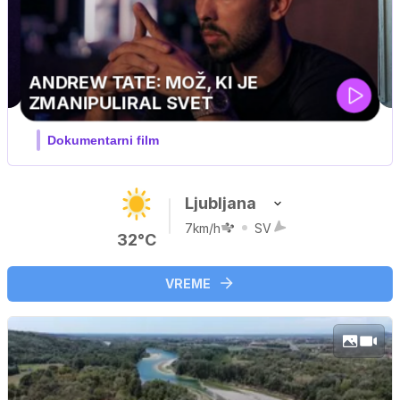
MOJ PRIJATELJ PINGVIN
Film meseca / družinski, pustolovski
Ljubljana
7km/h
SV
32°C
VREME