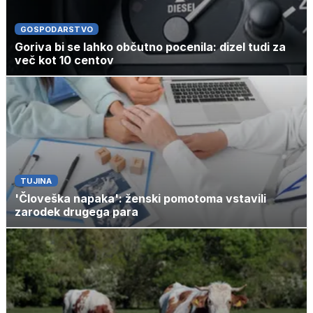
GOSPODARSTVO
Goriva bi se lahko občutno pocenila: dizel tudi za
več kot 10 centov
TUJINA
'Človeška napaka': ženski pomotoma vstavili
zarodek drugega para