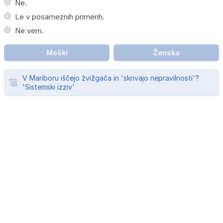
Ne.
Le v posameznih primerih.
Ne vem.
Moški
Ženska
V Mariboru iščejo žvižgača in 'skrivajo nepravilnosti'?
'Sistemski izziv'