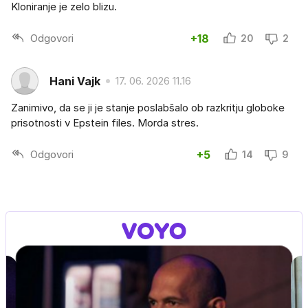
Kloniranje je zelo blizu.
Odgovori
+18
20
2
Hani Vajk
17. 06. 2026 11.16
Zanimivo, da se ji je stanje poslabšalo ob razkritju globoke
prisotnosti v Epstein files. Morda stres.
Odgovori
+5
14
9