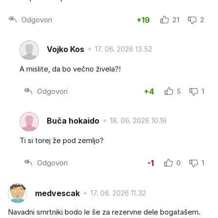
Odgovori
+19
21
2
Vojko Kos
17. 06. 2026 13.52
A mislite, da bo večno živela?!
Odgovori
+4
5
1
Buča hokaido
18. 06. 2026 10.19
Ti si torej že pod zemljo?
Odgovori
-1
0
1
medvescak
17. 06. 2026 11.32
Navadni smrtniki bodo le še za rezervne dele bogatašem.