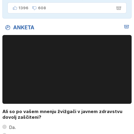
kupiti novega sina, tako sem ga prebutal!"
1396
608
ANKETA
Ali so po vašem mnenju žvižgači v javnem zdravstvu
dovolj zaščiteni?
Da.