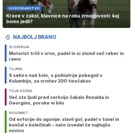
GOSPODARSTVO
Krave v zakol, klavnice na robu zmogljivosti: kaj
bomo jedli?
NAJBOLJ BRANO
SLOVENIJA
Motorist trčil v srno, padel in si zlomil več reber in
ramo
TUJINA
S sekiro nad šolo, s psihiatrije pobegnil v
Kolumbijo, za vrnitev 200 tisočakov
TUJA SCENA
Več sto ljudi pred cerkvijo čakalo Ronalda in
Georgino, poroke ni bilo
NOGOMET
Od evforije do agonije: slavil gol, padel v tunel in
končal v bolečinah – nato izvedel še najhujšo
novico