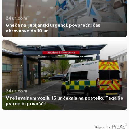
24ur.com
Gneča na ljubljanski urgenci: povprečni čas
obravnave do 10 ur
24ur.com
V reševalnem vozilu 15 ur čakala na posteljo: Tega še
psu ne bi privoščil
Priporoča