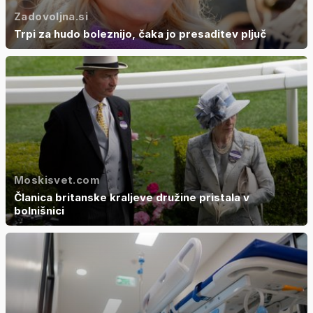
Zadovoljna.si
Trpi za hudo boleznijo, čaka jo presaditev pljuč
Moskisvet.com
Članica britanske kraljeve družine pristala v
bolnišnici