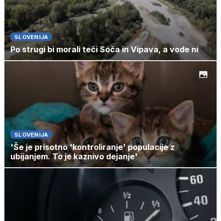
SLOVENIJA
Po strugi bi morali teči Soča in Vipava, a vode ni
SLOVENIJA
'Še je prisotno 'kontroliranje' populacije z
ubijanjem. To je kaznivo dejanje'