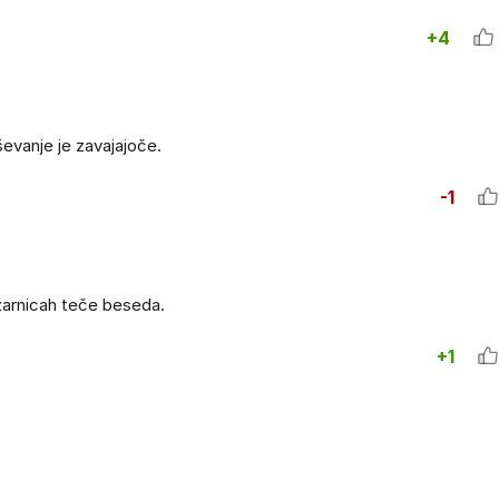
+4
oševanje je zavajajoče.
-1
žarnicah teče beseda.
+1