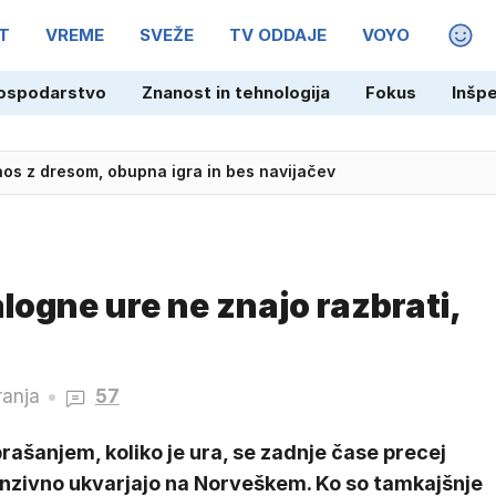
T
VREME
SVEŽE
TV ODDAJE
VOYO
MAGA
ospodarstvo
Znanost in tehnologija
Fokus
Inšp
Kaos z dresom, obupna igra in bes navijačev
alogne ure ne znajo razbrati,
ranja
57
rašanjem, koliko je ura, se zadnje čase precej
enzivno ukvarjajo na Norveškem. Ko so tamkajšnje