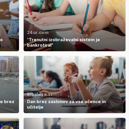
24ur.com
to
'Trenutni izobraževalni sistem je
bankrotiral'
Bibaleze.si
je brez
Dan brez zaslonov za vse učence in
učitelje