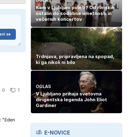
OGLAS
Kam v Ljubljani poleti? Od rimskih
ostalin do sodobne umetnosti in
večernih koncertov
avi se
Trdnjava, pripravljena na spopad,
ki ga nikoli ni bilo
OGLAS
0
1
V Ljubljano prihaja svetovna
dirigentska legenda John Eliot
Gardiner
e: "Eden
a
E-NOVICE