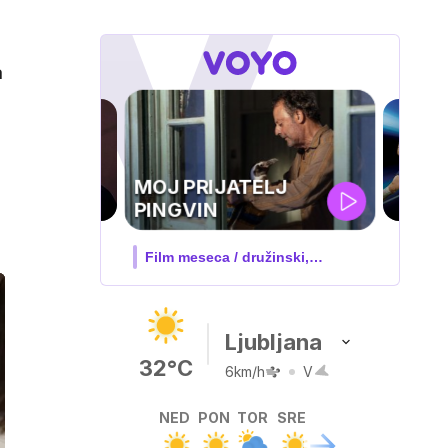
a
UEFA
SUPERPOKAL
V živo na VOYO: sreda ob 20.30
Ljubljana
32°C
6km/h
V
NED
PON
TOR
SRE