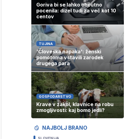
Goriva bi se lahko občutno
pocenila: dizel tudi za več kot 10
centov
TUJINA
'Človeška napaka': ženski
pomotoma vstavili zarodek
drugega para
GOSPODARSTVO
Krave v zakol, klavnice na robu
zmogljivosti: kaj bomo jedli?
NAJBOLJ BRANO
SLOVENIJA