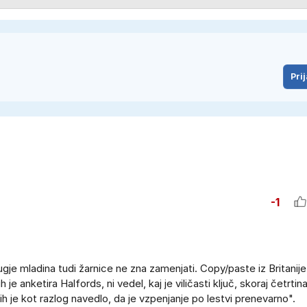
Prij
-1
gje mladina tudi žarnice ne zna zamenjati. Copy/paste iz Britanij
 je anketira Halfords, ni vedel, kaj je viličasti ključ, skoraj četrtin
jih je kot razlog navedlo, da je vzpenjanje po lestvi prenevarno".