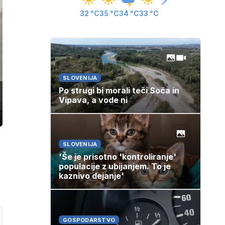
32 °C
35 °C
34 °C
33 °C
SLOVENIJA
Po strugi bi morali teči Soča in
Vipava, a vode ni
ozaslonski
in
SLOVENIJA
'Še je prisotno 'kontroliranje'
populacije z ubijanjem. To je
kaznivo dejanje'
GOSPODARSTVO