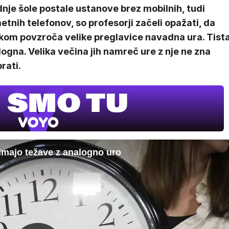
nje šole postale ustanove brez mobilnih, tudi
tnih telefonov, so profesorji začeli opažati, da
akom povzroča velike preglavice navadna ura. Tist
ogna. Velika večina jih namreč ure z nje ne zna
rati.
imajo težave z analogno uro