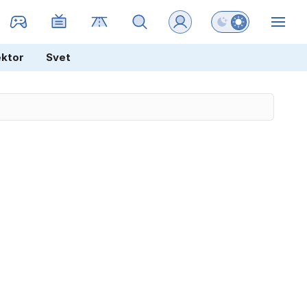
Preklopi barvni na
ZIN
ektor
Svet