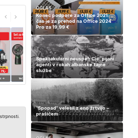
OGLAS
Konec podpore za Office 2021:
čas je za prehod na Office 2024
Pro za 19,99 €
Spektakularni neuspeh Cie: pijani
agenti v rokah albanske tajne
službe
'Spopad' velesil z eno žrtvijo –
prašičem
strpnosti.