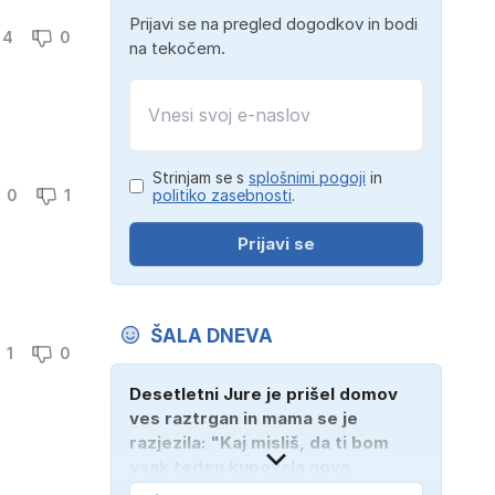
Prijavi se na pregled dogodkov in bodi
4
0
na tekočem.
Strinjam se s
splošnimi pogoji
in
politiko zasebnosti
.
0
1
Prijavi se
ŠALA DNEVA
1
0
Desetletni Jure je prišel domov
ves raztrgan in mama se je
razjezila: "Kaj misliš, da ti bom
vsak teden kupovala nova
oblačila?" "Bodi vesela, da je