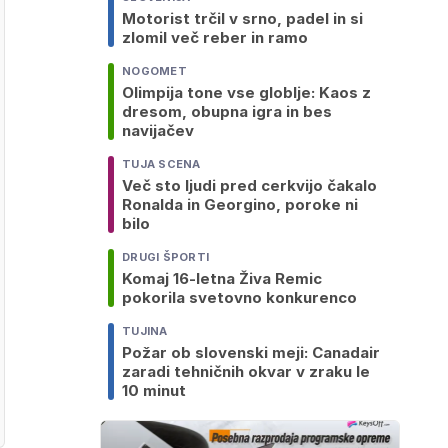
Motorist trčil v srno, padel in si
zlomil več reber in ramo
NOGOMET
Olimpija tone vse globlje: Kaos z
dresom, obupna igra in bes
navijačev
TUJA SCENA
Več sto ljudi pred cerkvijo čakalo
Ronalda in Georgino, poroke ni
bilo
DRUGI ŠPORTI
Komaj 16-letna Živa Remic
pokorila svetovno konkurenco
TUJINA
Požar ob slovenski meji: Canadair
zaradi tehničnih okvar v zraku le
10 minut