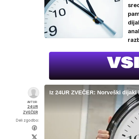
sred
pame
dij
anal
razb
Iz 24UR ZVEČER: Norveški dijaki 
AVTOR:
24UR
ZVEČER
Deli zgodbo: