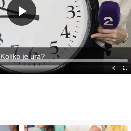
Predvajaj
Cel
nač