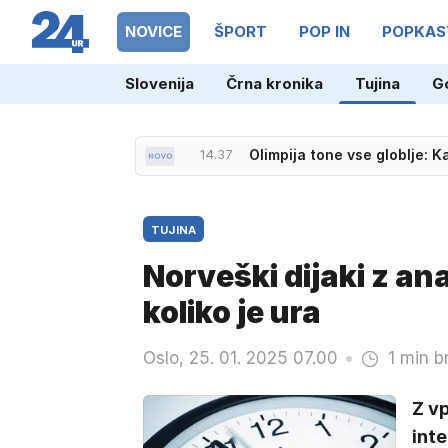
NOVICE
ŠPORT
POP IN
POPKAS
Slovenija
Črna kronika
Tujina
G
14.37
Olimpija tone vse globlje: 
TUJINA
Norveški dijaki z an
koliko je ura
Oslo, 25. 01. 2025 07.00
1 min b
Z vp
int