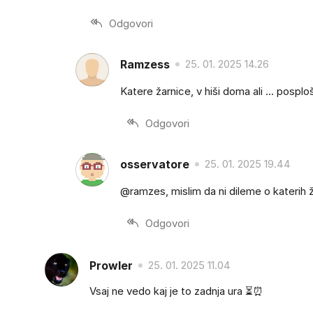
Odgovori
Ramzess
25. 01. 2025 14.26
Katere žarnice, v hiši doma ali ... pospl
Odgovori
osservatore
25. 01. 2025 19.44
@ramzes, mislim da ni dileme o katerih 
Odgovori
Prowler
25. 01. 2025 11.04
Vsaj ne vedo kaj je to zadnja ura ⏳️⏰️