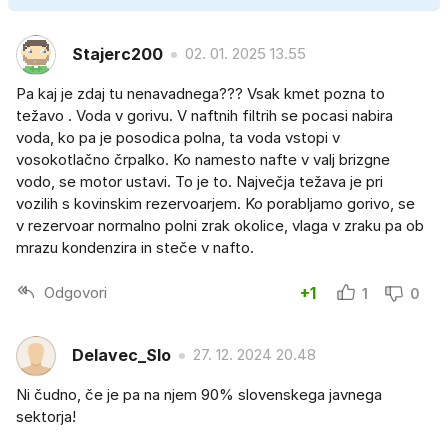
Stajerc200
02. 01. 2025 13.55
Pa kaj je zdaj tu nenavadnega??? Vsak kmet pozna to
težavo . Voda v gorivu. V naftnih filtrih se pocasi nabira
voda, ko pa je posodica polna, ta voda vstopi v
vosokotlačno črpalko. Ko namesto nafte v valj brizgne
vodo, se motor ustavi. To je to. Največja težava je pri
vozilih s kovinskim rezervoarjem. Ko porabljamo gorivo, se
v rezervoar normalno polni zrak okolice, vlaga v zraku pa ob
mrazu kondenzira in steče v nafto.
Odgovori
+1
1
0
Delavec_Slo
27. 12. 2024 20.48
Ni čudno, če je pa na njem 90% slovenskega javnega
sektorja!