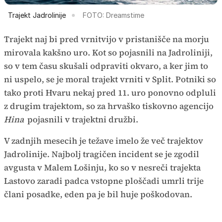
Trajekt Jadrolinije
FOTO: Dreamstime
Trajekt naj bi pred vrnitvijo v pristanišče na morju
mirovala kakšno uro. Kot so pojasnili na Jadroliniji,
so v tem času skušali odpraviti okvaro, a ker jim to
ni uspelo, se je moral trajekt vrniti v Split. Potniki so
tako proti Hvaru nekaj pred 11. uro ponovno odpluli
z drugim trajektom, so za hrvaško tiskovno agencijo
Hina
pojasnili v trajektni družbi.
V zadnjih mesecih je težave imelo že več trajektov
Jadrolinije. Najbolj tragičen incident se je zgodil
avgusta v Malem Lošinju, ko so v nesreči trajekta
Lastovo zaradi padca vstopne ploščadi umrli trije
člani posadke, eden pa je bil huje poškodovan.