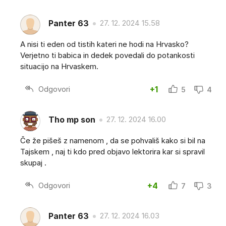
Panter 63
27. 12. 2024 15.58
A nisi ti eden od tistih kateri ne hodi na Hrvasko?
Verjetno ti babica in dedek povedali do potankosti
situacijo na Hrvaskem.
Odgovori
+1
5
4
Tho mp son
27. 12. 2024 16.00
Če že pišeš z namenom , da se pohvališ kako si bil na
Tajskem , naj ti kdo pred objavo lektorira kar si spravil
skupaj .
Odgovori
+4
7
3
Panter 63
27. 12. 2024 16.03