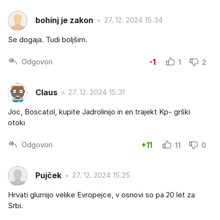
bohinj je zakon
27. 12. 2024 15.34
Se dogaja. Tudi boljšim.
Odgovori
-1
1
2
Claus
27. 12. 2024 15.31
Joc, Boscatol, kupite Jadrolinijo in en trajekt Kp- grški
otoki
Odgovori
+11
11
0
Pujček
27. 12. 2024 15.25
Hrvati glumijo velike Evropejce, v osnovi so pa 20 let za
Srbi.