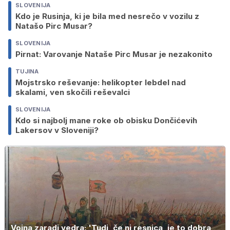
SLOVENIJA
Kdo je Rusinja, ki je bila med nesrečo v vozilu z
Natašo Pirc Musar?
SLOVENIJA
Pirnat: Varovanje Nataše Pirc Musar je nezakonito
TUJINA
Mojstrsko reševanje: helikopter lebdel nad
skalami, ven skočili reševalci
SLOVENIJA
Kdo si najbolj mane roke ob obisku Dončićevih
Lakersov v Sloveniji?
Vojna zaradi vedra: 'Tudi, če ni resnica, je to dobra