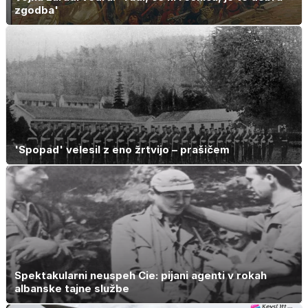
zgodba'
'Spopad' velesil z eno žrtvijo – prašičem
Spektakularni neuspeh Cie: pijani agenti v rokah
albanske tajne službe