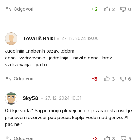
Odgovori
+2
2
0
Tovariš Balki
27. 12. 2024 19.00
Jugolinija...nobenih tezav...dobra
cena...vzdrzevanje...jadrolinija....navite cene...brez
vzdrzevanja....pa to
Odgovori
-3
3
6
Sky58
27. 12. 2024 18.31
Od kje voda? Saj po morju plovejo in če je zaradi starosi kje
prerjaven rezervoar pač počas kaplja voda med gorivo. Al
pač ne?
Odgovori
-2
3
5