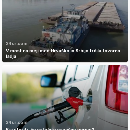
24ur.com
V most na meji med Hrvaško in Srbijo trčila tovorna
ladja
24ur.com
Kaj storiti, če natočite napačno gorivo?