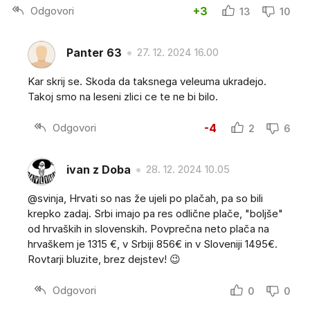
Odgovori
+3
13
10
Panter 63
27. 12. 2024 16.00
Kar skrij se. Skoda da taksnega veleuma ukradejo.
Takoj smo na leseni zlici ce te ne bi bilo.
Odgovori
-4
2
6
ivan z Doba
28. 12. 2024 10.05
@svinja, Hrvati so nas že ujeli po plačah, pa so bili
krepko zadaj. Srbi imajo pa res odlične plače, "boljše"
od hrvaških in slovenskih. Povprečna neto plača na
hrvaškem je 1315 €, v Srbiji 856€ in v Sloveniji 1495€.
Rovtarji bluzite, brez dejstev! 😉
Odgovori
0
0