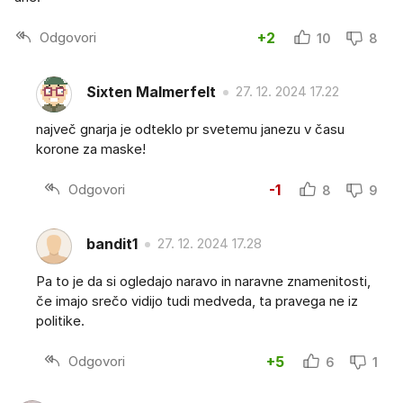
Odgovori
+2
10
8
Sixten Malmerfelt
27. 12. 2024 17.22
največ gnarja je odteklo pr svetemu janezu v času
korone za maske!
Odgovori
-1
8
9
bandit1
27. 12. 2024 17.28
Pa to je da si ogledajo naravo in naravne znamenitosti,
če imajo srečo vidijo tudi medveda, ta pravega ne iz
politike.
Odgovori
+5
6
1