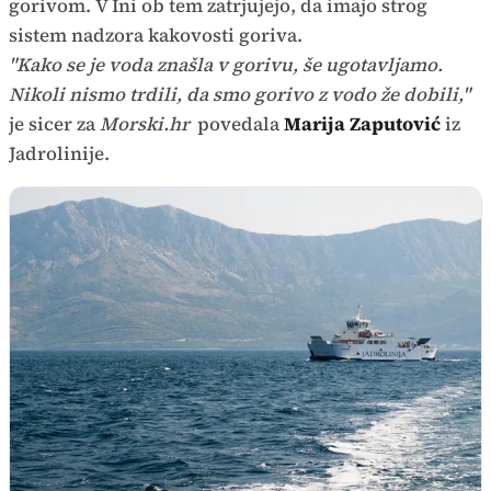
gorivom. V Ini ob tem zatrjujejo, da imajo strog
sistem nadzora kakovosti goriva.
"Kako se je voda znašla v gorivu, še ugotavljamo.
Nikoli nismo trdili, da smo gorivo z vodo že dobili,"
je sicer za
Morski.hr
povedala
Marija Zaputović
iz
Jadrolinije.