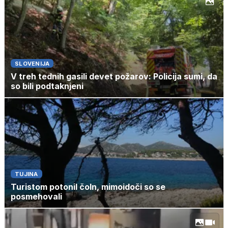
SLOVENIJA
V treh tednih gasili devet požarov: Policija sumi, da
so bili podtaknjeni
TUJINA
Turistom potonil čoln, mimoidoči so se
posmehovali