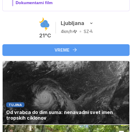
Film meseca / družinski, pustolovski
Ljubljana
4km/h
SZ
21°C
VREME
TUJINA
Od vrabca do dim suma: nenavadni svet imen
tropskih ciklonov