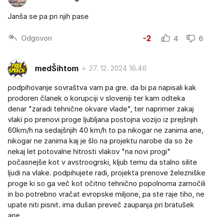
Janša se pa pri njih pase
Odgovori
-2
4
6
medŠihtom
27. 12. 2024 16.46
podpihovanje sovraštva vam pa gre. da bi pa napisali kak
prodoren članek o korupciji v sloveniji ter kam odteka
denar "zaradi tehnične okvare vlade", ter naprimer zakaj
vlaki po prenovi proge ljubljana postojna vozijo iz prejšnjih
60km/h na sedajšnjih 40 km/h to pa nikogar ne zanima ane,
nikogar ne zanima kaj je šlo na projektu narobe da so že
nekaj let potovalne hitrosti vlakov "na novi progi"
počasnejše kot v avstroogrski, kljub temu da stalno silite
ljudi na vlake. podpihujete radi, projekta prenove železniške
proge ki so ga več kot očitno tehnično popolnoma zamočili
in bo potrebno vračat evropske miljone, pa ste raje tiho, ne
upate niti pisnit. ima dušan preveč zaupanja pri bratušek
ane.