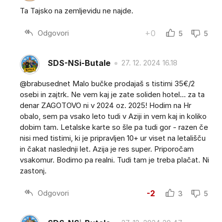
Ta Tajsko na zemljevidu ne najde.
Odgovori
+0
5
5
SDS-NSi-Butale
27. 12. 2024 16.18
@brabusednet Malo bučke prodajaš s tistimi 35€/2
osebi in zajtrk. Ne vem kaj je zate soliden hotel... za ta
denar ZAGOTOVO ni v 2024 oz. 2025! Hodim na Hr
obalo, sem pa vsako leto tudi v Aziji in vem kaj in koliko
dobim tam. Letalske karte so šle pa tudi gor - razen če
nisi med tistimi, ki je pripravljen 10+ ur viset na letališču
in čakat naslednji let. Azija je res super. Priporočam
vsakomur. Bodimo pa realni. Tudi tam je treba plačat. Ni
zastonj.
Odgovori
-2
3
5