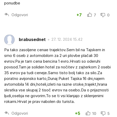
ponudbe
Odgovori
+7
7
0
brabusednet
27. 12. 2024 15.42
Pa tako zasoljene cenae trajektov.Sem bil na Tajskem in
smo 6 oseb z avtomobilom za 2 uri plovbe plačali 30
evrov.Pa je tam cena bencina 1 evro.Hrvati so oderuhi
povsod.Tam je soliden hotel za nočitev z zajterkom 2 osebi
35 evrov pa tudi ceneje.Samo tisto bolj tako za silo.Za
poratno avijonsko karto,Dunaj Puket Tajska 16 dni,najem
avtomobila 14 dni,hoteli,izleti na razne otoke,trajekt,hrana
skratka vse skupaj 2 tisoč evrov na osebo.Da o prijaznosti
ljudi,osebja ne govorim.To se ti vsi klanjajo z sklenjenimi
rokami.Hrvat je prav nabolen do turista.
Odgovori
+5
10
5