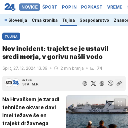
NOVICE
ŠPORT
POP IN
POPKAST
VREME
Slovenija
Črna kronika
Tujina
Gospodarstvo
Znanos
TUJINA
Nov incident: trajekt se je ustavil
sredi morja, v gorivu našli vodo
Split, 27. 12. 2024 13.39
2 min branja
74
AVTOR:
STA
M.P.
Na Hrvaškem je zaradi
tehnične okvare davi
imel težave še en
trajekt državnega