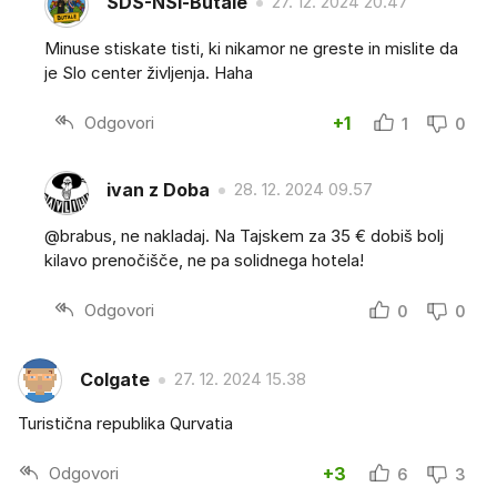
SDS-NSi-Butale
27. 12. 2024 20.47
Minuse stiskate tisti, ki nikamor ne greste in mislite da
je Slo center življenja. Haha
Odgovori
+1
1
0
ivan z Doba
28. 12. 2024 09.57
@brabus, ne nakladaj. Na Tajskem za 35 € dobiš bolj
kilavo prenočišče, ne pa solidnega hotela!
Odgovori
0
0
Colgate
27. 12. 2024 15.38
Turistična republika Qurvatia
Odgovori
+3
6
3