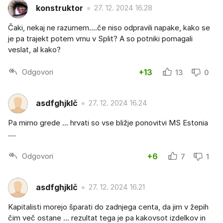
konstruktor
27. 12. 2024 16.28
Čaki, nekaj ne razumem....če niso odpravili napake, kako se
je pa trajekt potem vrnu v Split? A so potniki pomagali
veslat, al kako?
Odgovori
+13
13
0
asdfghjklč
27. 12. 2024 16.24
Pa mimo grede ... hrvati so vse bližje ponovitvi MS Estonia
....
Odgovori
+6
7
1
asdfghjklč
27. 12. 2024 16.21
Kapitalisti morejo šparati do zadnjega centa, da jim v žepih
čim več ostane ... rezultat tega je pa kakovsot izdelkov in