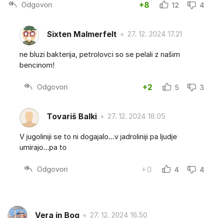
Odgovori
+8
12
4
Sixten Malmerfelt
27. 12. 2024 17.21
ne bluzi bakterija, petrolovci so se pelali z našim
bencinom!
Odgovori
+2
5
3
Tovariš Balki
27. 12. 2024 18.05
V jugoliniji se to ni dogajalo...v jadroliniji pa ljudje
umirajo...pa to
Odgovori
+0
4
4
Vera in Bog
27. 12. 2024 16.50