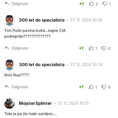
Odgovori
+1
2
1
300 let do specialista
27. 12. 2024 20.35
Toti Putin pa.ima lovke...kajne CIA
podrepniki?????????????
Odgovori
+1
1
0
300 let do specialista
27. 12. 2024 20.34
Krivi Rusi????
Odgovori
+1
1
0
MojsterSplinter
27. 12. 2024 19.25
Tole je pa že malo sumljivo....