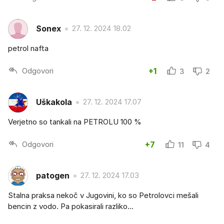
Sonex
27. 12. 2024 18.02
petrol nafta
Odgovori
+1
3
2
Uškakola
27. 12. 2024 17.07
Verjetno so tankali na PETROLU 100 %
Odgovori
+7
11
4
patogen
27. 12. 2024 17.03
Stalna praksa nekoč v Jugovini, ko so Petrolovci mešali
bencin z vodo. Pa pokasirali razliko...