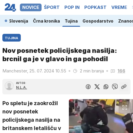
NOVICE
ŠPORT
POP IN
POPKAST
VREME
Slovenija
Črna kronika
Tujina
Gospodarstvo
Znanos
TUJINA
Nov posnetek policijskega nasilja:
brcnil ga je v glavo in ga pohodil
Manchester, 25. 07. 2024 10.55
2 min branja
166
AVTOR:
N.L.A.
Po spletu je zaokrožil
nov posnetek
policijskega nasilja na
britanskem letališču v