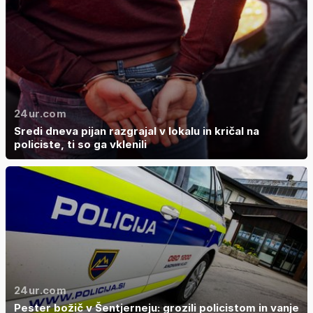
24ur.com
Sredi dneva pijan razgrajal v lokalu in kričal na
policiste, ti so ga vklenili
24ur.com
Pester božič v Šentjerneju: grozili policistom in vanje