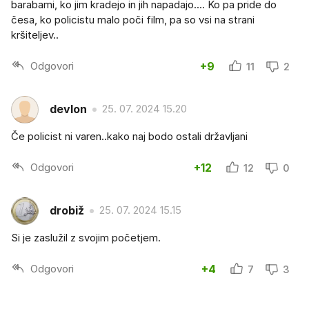
barabami, ko jim kradejo in jih napadajo.... Ko pa pride do
česa, ko policistu malo poči film, pa so vsi na strani
kršiteljev..
Odgovori
+9
11
2
devlon
25. 07. 2024 15.20
Če policist ni varen..kako naj bodo ostali državljani
Odgovori
+12
12
0
drobiž
25. 07. 2024 15.15
Si je zaslužil z svojim početjem.
Odgovori
+4
7
3