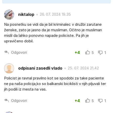
niktalop
26. 07. 2024 19.35
Na posnetku se vidi da je bil kriminalec v družbi zarutane
ženske, zato je jasno da je musliman. Očitno je musliman
mislil da lahko ponovno napade policiste. Pa jih je
upravičeno dobil.
Odgovori
+4
5
1
odpisani zasedli vlado
25. 07. 2024 21.42
Policist je ravnal pravilno kot se spodobi za take paciente
ne pa naša policija,ko so balkanski biciklisti v njih pljuvali ter
jih podili iz mesta na vas.
Odgovori
+4
5
1