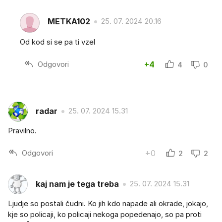
METKA102
25. 07. 2024 20.16
Od kod si se pa ti vzel
Odgovori
+4
4
0
radar
25. 07. 2024 15.31
Pravilno.
Odgovori
+0
2
2
kaj nam je tega treba
25. 07. 2024 15.31
Ljudje so postali čudni. Ko jih kdo napade ali okrade, jokajo,
kje so policaji, ko policaji nekoga popedenajo, so pa proti