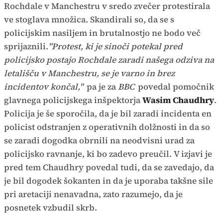
Rochdale v Manchestru v sredo zvečer protestirala
ve stoglava množica. Skandirali so, da se s
policijskim nasiljem in brutalnostjo ne bodo več
sprijaznili.
"Protest, ki je sinoči potekal pred
policijsko postajo Rochdale zaradi našega odziva na
letališču v Manchestru, se je varno in brez
incidentov končal,"
pa je za
BBC
povedal pomočnik
glavnega policijskega inšpektorja
Wasim Chaudhry
.
Policija je še sporočila, da je bil zaradi incidenta en
policist odstranjen z operativnih dolžnosti in da so
se zaradi dogodka obrnili na neodvisni urad za
policijsko ravnanje, ki bo zadevo preučil. V izjavi je
pred tem Chaudhry povedal tudi, da se zavedajo, da
je bil dogodek šokanten in da je uporaba takšne sile
pri aretaciji nenavadna, zato razumejo, da je
posnetek vzbudil skrb.