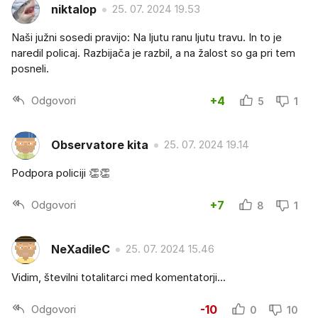
niktalop
25. 07. 2024 19.53
Naši južni sosedi pravijo: Na ljutu ranu ljutu travu. In to je
naredil policaj. Razbijača je razbil, a na žalost so ga pri tem
posneli.
Odgovori
+4
5
1
Observatore kita
25. 07. 2024 19.14
Podpora policiji 👏👏
Odgovori
+7
8
1
NeXadileC
25. 07. 2024 15.46
Vidim, številni totalitarci med komentatorji...
Odgovori
-10
0
10