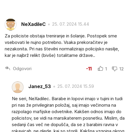
NeXadileC
25. 07. 2024 15.44
Za policiste obstaja treniranje in šolanje. Postopek sme
vsebovati le nujno potrebno. Vsaka prekoračitev je
nezakonita. Pri nas številni normalizirajo policijsko nasilje,
kar je najbrž relikt (bivše) totalitarne države..
Odgovori
-11
1
12
Janez_53
25. 07. 2024 15.59
Ne seri, NeXadilec. Barabe in lopovi imajo v tujini in tudi
pri nas že privilegiran položaj, saj imajo večinoma na
razpolago mafijske odvetnike. Kakšen odnos imajo do
policistov, se vidi na marsikaterem posnetku. Mislim, da
sedanji čas več ne dopušča, da se z barabini ravna v
rokavicah, ne glede, kaj so storili. Kakšna vzgojna okrog