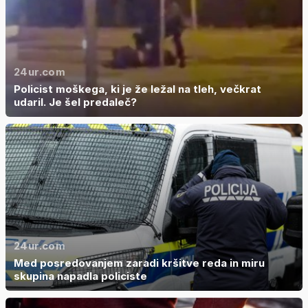
24ur.com
Policist moškega, ki je že ležal na tleh, večkrat
udaril. Je šel predaleč?
24ur.com
Med posredovanjem zaradi kršitve reda in miru
skupina napadla policiste