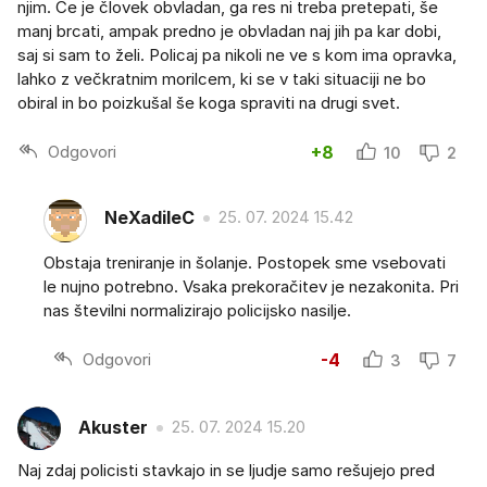
njim. Če je človek obvladan, ga res ni treba pretepati, še
manj brcati, ampak predno je obvladan naj jih pa kar dobi,
saj si sam to želi. Policaj pa nikoli ne ve s kom ima opravka,
lahko z večkratnim morilcem, ki se v taki situaciji ne bo
obiral in bo poizkušal še koga spraviti na drugi svet.
Odgovori
+8
10
2
NeXadileC
25. 07. 2024 15.42
Obstaja treniranje in šolanje. Postopek sme vsebovati
le nujno potrebno. Vsaka prekoračitev je nezakonita. Pri
nas številni normalizirajo policijsko nasilje.
Odgovori
-4
3
7
Akuster
25. 07. 2024 15.20
Naj zdaj policisti stavkajo in se ljudje samo rešujejo pred