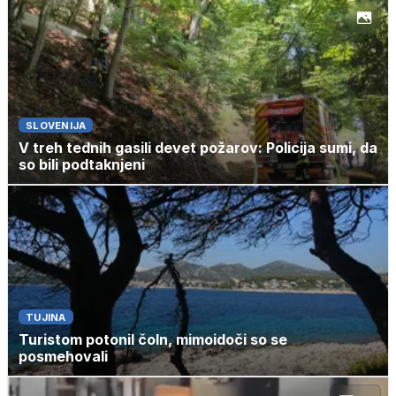
SLOVENIJA
V treh tednih gasili devet požarov: Policija sumi, da
so bili podtaknjeni
TUJINA
Turistom potonil čoln, mimoidoči so se
posmehovali