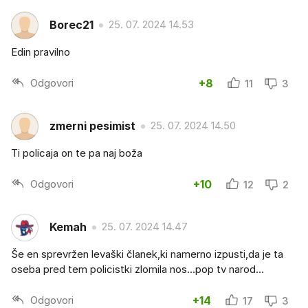
Borec21
25. 07. 2024 14.53
Edin pravilno
Odgovori
+8
11
3
zmerni pesimist
25. 07. 2024 14.50
Ti policaja on te pa naj boža
Odgovori
+10
12
2
Kemah
25. 07. 2024 14.47
Še en sprevržen levaški članek,ki namerno izpusti,da je ta
oseba pred tem policistki zlomila nos...pop tv narod...
Odgovori
+14
17
3