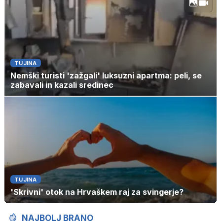
TUJINA
Nemški turisti 'zažgali' luksuzni apartma: peli, se
zabavali in kazali sredinec
TUJINA
'Skrivni' otok na Hrvaškem raj za svingerje?
NAJBOLJ BRANO