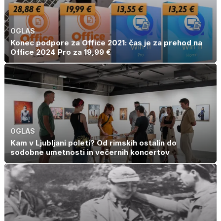
OGLAS
Konec podpore za Office 2021: čas je za prehod na
Office 2024 Pro za 19,99 €
OGLAS
Kam v Ljubljani poleti? Od rimskih ostalin do
sodobne umetnosti in večernih koncertov