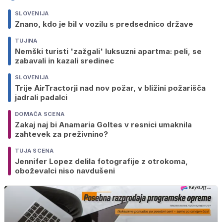
SLOVENIJA
Znano, kdo je bil v vozilu s predsednico države
TUJINA
Nemški turisti 'zažgali' luksuzni apartma: peli, se
zabavali in kazali sredinec
SLOVENIJA
Trije AirTractorji nad nov požar, v bližini požarišča
jadrali padalci
DOMAČA SCENA
Zakaj naj bi Anamaria Goltes v resnici umaknila
zahtevek za preživnino?
TUJA SCENA
Jennifer Lopez delila fotografije z otrokoma,
oboževalci niso navdušeni