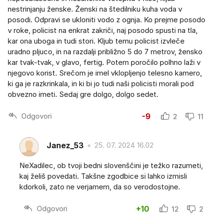
nestrinjanju ženske. Ženski na štedilniku kuha voda v
posodi. Odpravi se ukloniti vodo z ognja. Ko prejme posodo
v roke, policist na enkrat zakriči, naj posodo spusti na tla,
kar ona uboga in tudi stori. Kljub temu policist izvleče
uradno pljuco, in na razdalji približno 5 do 7 metrov, žensko
kar tvak-tvak, v glavo, fertig. Potem poročilo polhno laži v
njegovo korist. Srečom je imel vklopljenjo telesno kamero,
ki ga je razkrinkala, in ki bi jo tudi naši policisti morali pod
obvezno imeti. Sedaj gre dolgo, dolgo sedet.
Odgovori
-9
2
11
Janez_53
25. 07. 2024 16.02
NeXadilec, ob tvoji bedni slovenščini je težko razumeti,
kaj želiš povedati. Takšne zgodbice si lahko izmisli
kdorkoli, zato ne verjamem, da so verodostojne.
Odgovori
+10
12
2