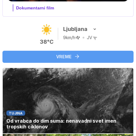
Film meseca / družinski, pustolovski
Ljubljana
9km/h
JV
38°C
VREME
TUJINA
Od vrabca do dim suma: nenavadni svet imen
tropskih ciklonov