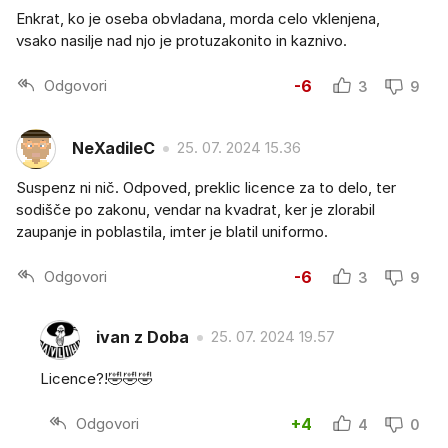
Enkrat, ko je oseba obvladana, morda celo vklenjena,
vsako nasilje nad njo je protuzakonito in kaznivo.
Odgovori
-6
3
9
NeXadileC
25. 07. 2024 15.36
Suspenz ni nič. Odpoved, preklic licence za to delo, ter
sodišče po zakonu, vendar na kvadrat, ker je zlorabil
zaupanje in poblastila, imter je blatil uniformo.
Odgovori
-6
3
9
ivan z Doba
25. 07. 2024 19.57
Licence?!🤣🤣🤣
Odgovori
+4
4
0