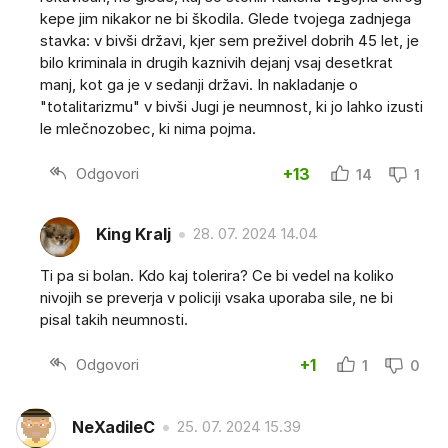
kepe jim nikakor ne bi škodila. Glede tvojega zadnjega
stavka: v bivši državi, kjer sem preživel dobrih 45 let, je
bilo kriminala in drugih kaznivih dejanj vsaj desetkrat
manj, kot ga je v sedanji državi. In nakladanje o
"totalitarizmu" v bivši Jugi je neumnost, ki jo lahko izusti
le mlečnozobec, ki nima pojma.
Odgovori
+13
14
1
King Kralj
28. 07. 2024 14.04
Ti pa si bolan. Kdo kaj tolerira? Ce bi vedel na koliko
nivojih se preverja v policiji vsaka uporaba sile, ne bi
pisal takih neumnosti.
Odgovori
+1
1
0
NeXadileC
25. 07. 2024 15.39