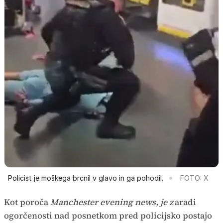
Policist je moškega brcnil v glavo in ga pohodil.
FOTO: X
Kot poroča
Manchester evening news, je z
aradi
ogorčenosti nad posnetkom pred policijsko postajo