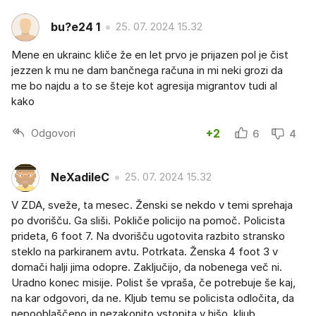
bu?e24 1
25. 07. 2024 15.32
Mene en ukrainc kliče že en let prvo je prijazen pol je čist
jezzen k mu ne dam bančnega računa in mi neki grozi da
me bo najdu a to se šteje kot agresija migrantov tudi al
kako
Odgovori
+2
6
4
NeXadileC
25. 07. 2024 15.32
V ZDA, sveže, ta mesec. Ženski se nekdo v temi sprehaja
po dvorišču. Ga sliši. Pokliče policijo na pomoč. Policista
prideta, 6 foot 7. Na dvorišču ugotovita razbito stransko
steklo na parkiranem avtu. Potrkata. Ženska 4 foot 3 v
domači halji jima odopre. Zaključijo, da nobenega več ni.
Uradno konec misije. Polist še vpraša, če potrebuje še kaj,
na kar odgovori, da ne. Kljub temu se policista odločita, da
nepooblaščeno in nezakonito vstopita v hišo, kljub