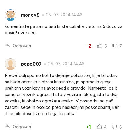
money$
25. 07. 2024 14.46
komentirate pa samo tisti ki ste cakali v vrsto na 5 dozo za
covid! ovckeee
Odgovori
-2
5
7
pepe007
25. 07. 2024 14.46
Precej bolj sporno kot to dejanje policistov, ki je bil odziv
na hudo agresijo s strani kriminalca, je sporno lovljenje
prehitrih voznikov na avtocesti s provido. Namesto, da bi
samo en voznik ogrožal tiste v vozilu in okrog, sta tu dva
voznika, ki okolico ogrožata enako. V posnetku so pač
zaščitili sebe in okolico pred naslednjimi poškodbami, ker
jih je bilo dovolj že do tega trenutka.
Odgovori
+1
4
3