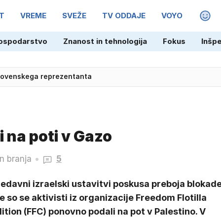
T
VREME
SVEŽE
TV ODDAJE
VOYO
MAGA
ospodarstvo
Znanost in tehnologija
Fokus
Inšp
slovenskega reprezentanta
i na poti v Gazo
n branja
5
edavni izraelski ustavitvi poskusa preboja blokad
 so se aktivisti iz organizacije Freedom Flotilla
ition (FFC) ponovno podali na pot v Palestino. V