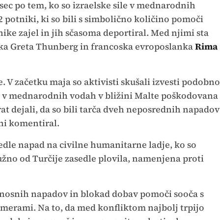
ec po tem, ko so izraelske sile v mednarodnih
 potniki, ki so bili s simbolično količino pomoči
nike zajel in jih sčasoma deportiral. Med njimi sta
tka Greta Thunberg in francoska evroposlanka
Rima
. V začetku maja so aktivisti skušali izvesti podobno
ja v mednarodnih vodah v bližini Malte poškodovana
rat dejali, da so bili tarča dveh neposrednih napadov
 ni komentiral.
zvedle napad na civilne humanitarne ladje, ko so
užno od Turčije zasedle plovila, namenjena proti
nosnih napadov in blokad dobav pomoči sooča s
merami. Na to, da med konfliktom najbolj trpijo