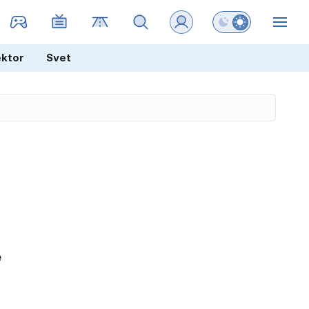
Preklopi barvni na
ZIN
ektor
Svet
e