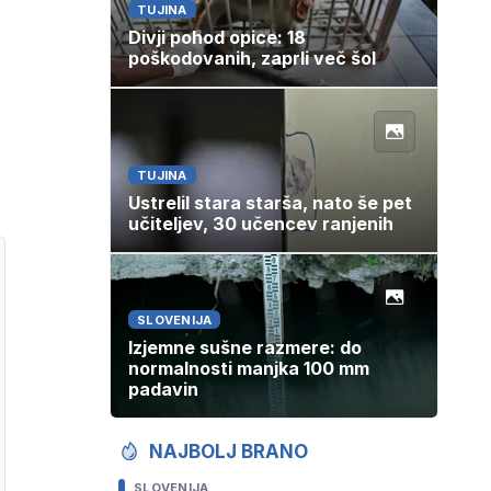
TUJINA
Divji pohod opice: 18
poškodovanih, zaprli več šol
TUJINA
Ustrelil stara starša, nato še pet
učiteljev, 30 učencev ranjenih
SLOVENIJA
Izjemne sušne razmere: do
normalnosti manjka 100 mm
padavin
NAJBOLJ BRANO
SLOVENIJA