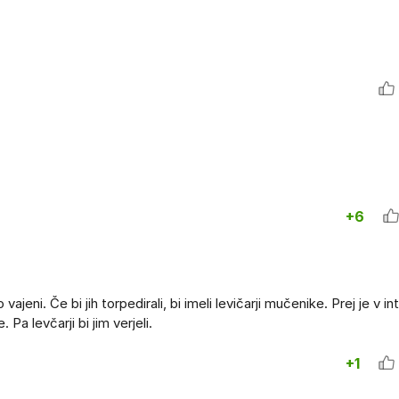
+6
vajeni. Če bi jih torpedirali, bi imeli levičarji mučenike. Prej je v i
 Pa levčarji bi jim verjeli.
+1