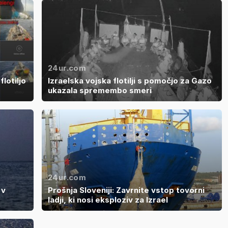
24ur.com
lotiljo
Izraelska vojska flotilji s pomočjo za Gazo
ukazala spremembo smeri
24ur.com
 v
Prošnja Sloveniji: Zavrnite vstop tovorni
ladji, ki nosi eksploziv za Izrael