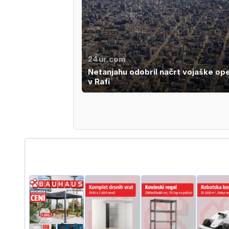
24ur.com
Netanjahu odobril načrt vojaške ope
v Rafi