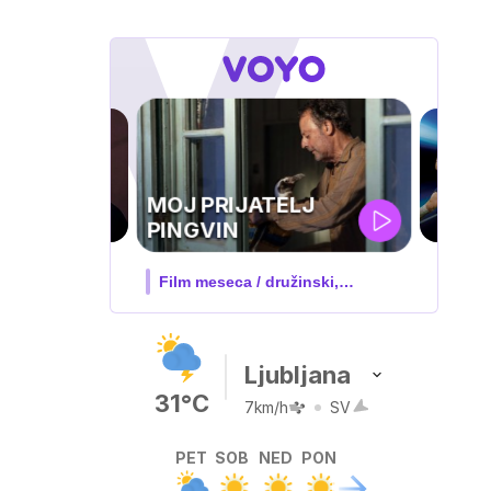
UEFA
SUPERPOKAL
V živo na VOYO: sreda ob 20.30
Ljubljana
31°C
7km/h
SV
PET
SOB
NED
PON