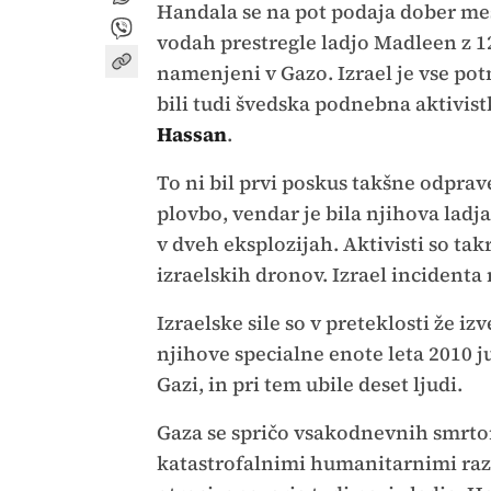
Handala se na pot podaja dober mes
vodah prestregle ladjo Madleen z 12
namenjeni v Gazo. Izrael je vse pot
bili tudi švedska podnebna aktivis
Hassan
.
To ni bil prvi poskus takšne odprave
plovbo, vendar je bila njihova lad
v dveh eksplozijah. Aktivisti so tak
izraelskih dronov. Izrael incidenta
Izraelske sile so v preteklosti že i
njihove specialne enote leta 2010 j
Gazi, in pri tem ubile deset ljudi.
Gaza se spričo vsakodnevnih smrto
katastrofalnimi humanitarnimi raz