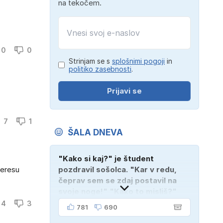
na tekočem.
0
0
Strinjam se s
splošnimi pogoji
in
politiko zasebnosti
.
Prijavi se
7
1
ŠALA DNEVA
"Kako si kaj?" je študent
nteresu
pozdravil sošolca. "Kar v redu,
čeprav sem se zdaj postavil na
svoje noge!" "Kako to misliš?"
"Oče mi je vzel avto!"
4
3
781
690