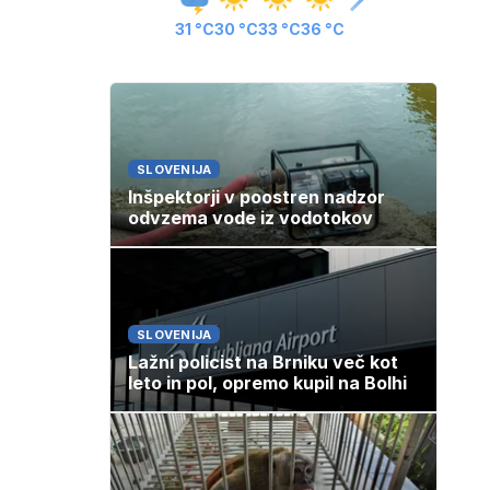
31 °C
30 °C
33 °C
36 °C
SLOVENIJA
Inšpektorji v poostren nadzor
odvzema vode iz vodotokov
SLOVENIJA
Lažni policist na Brniku več kot
leto in pol, opremo kupil na Bolhi