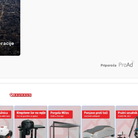
racije
Priporoča