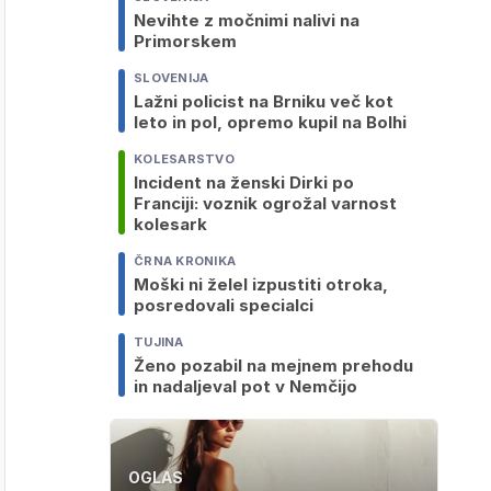
Nevihte z močnimi nalivi na
Primorskem
SLOVENIJA
Lažni policist na Brniku več kot
leto in pol, opremo kupil na Bolhi
KOLESARSTVO
Incident na ženski Dirki po
Franciji: voznik ogrožal varnost
kolesark
ČRNA KRONIKA
Moški ni želel izpustiti otroka,
posredovali specialci
TUJINA
Ženo pozabil na mejnem prehodu
in nadaljeval pot v Nemčijo
OGLAS