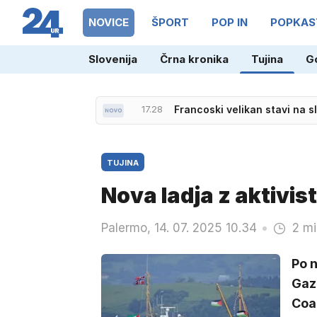
NOVICE
ŠPORT
POP IN
POPKAS
Slovenija
Črna kronika
Tujina
G
17.28
Francoski velikan stavi na 
TUJINA
Nova ladja z aktivist
Palermo, 14. 07. 2025 10.34
2 mi
Po n
Gaze
Coal