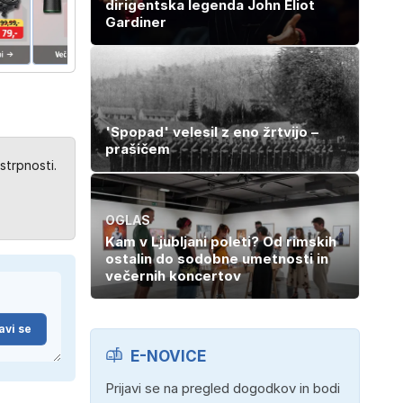
dirigentska legenda John Eliot
Gardiner
'Spopad' velesil z eno žrtvijo –
prašičem
strpnosti.
OGLAS
Kam v Ljubljani poleti? Od rimskih
ostalin do sodobne umetnosti in
večernih koncertov
avi se
E-NOVICE
Prijavi se na pregled dogodkov in bodi