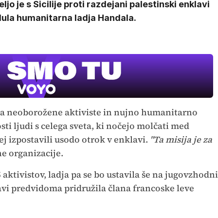
ljo je s Sicilije proti razdejani palestinski enklavi
lula humanitarna ladja Handala.
važa neoborožene aktiviste in nujno humanitarno
ti ljudi s celega sveta, ki nočejo molčati med
j izpostavili usodo otrok v enklavi.
"Ta misija je za
ne organizacije.
5 aktivistov, ladja pa se bo ustavila še na jugovzhodni
pravi predvidoma pridružila člana francoske leve