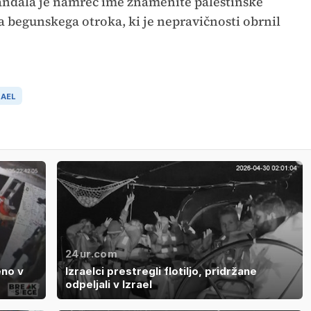
 Handala je namreč ime znamenite palestinske
a begunskega otroka, ki je nepravičnosti obrnil
RAEL
24ur.com
eno v
Izraelci prestregli flotiljo, pridržane
odpeljali v Izrael