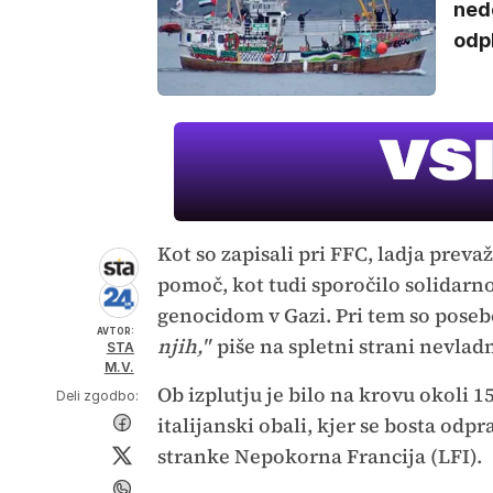
nede
odp
Kot so zapisali pri FFC, ladja pre
pomoč, kot tudi sporočilo solidarnos
genocidom v Gazi. Pri tem so posebe
AVTOR:
njih,"
piše na spletni strani nevlad
STA
M.V.
Ob izplutju je bilo na krovu okoli 1
Deli zgodbo:
italijanski obali, kjer se bosta od
stranke Nepokorna Francija (LFI).