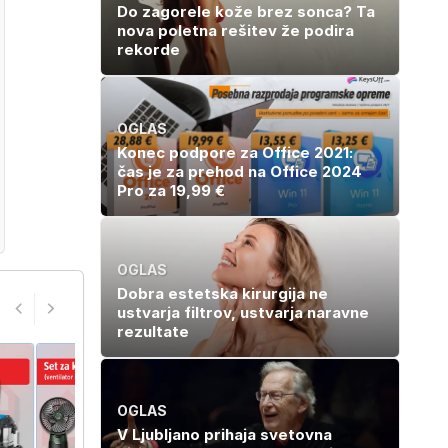
Do zagorele kože brez sonca? Ta
nova poletna rešitev že podira
rekorde
OGLAS
Konec podpore za Office 2021:
čas je za prehod na Office 2024
Pro za 19,99 €
OGLAS
Dobra estetska kirurgija ne
ustvarja filtrov, ustvarja naravne
rezultate
OGLAS
V Ljubljano prihaja svetovna