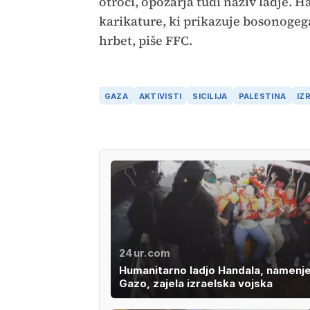
otroci, opozarja tudi naziv ladje.
karikature, ki prikazuje bosonogeg
hrbet, piše FFC.
GAZA
AKTIVISTI
SICILIJA
PALESTINA
IZ
24ur.com
Humanitarno ladjo Handala, namenj
Gazo, zajela izraelska vojska