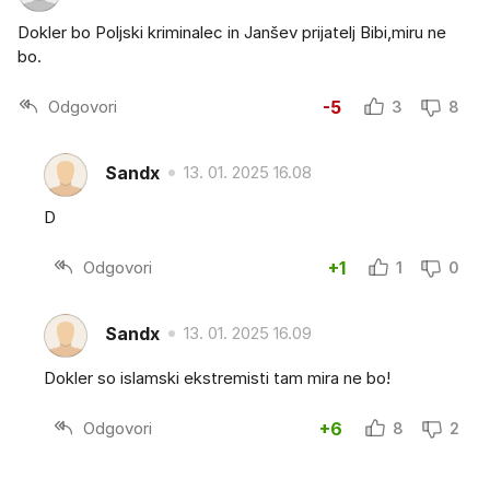
Dokler bo Poljski kriminalec in Janšev prijatelj Bibi,miru ne
bo.
Odgovori
-5
3
8
Sandx
13. 01. 2025 16.08
D
Odgovori
+1
1
0
Sandx
13. 01. 2025 16.09
Dokler so islamski ekstremisti tam mira ne bo!
Odgovori
+6
8
2