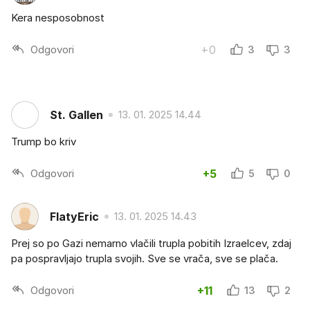
Kera nesposobnost
Odgovori
+0
3
3
St. Gallen
13. 01. 2025 14.44
Trump bo kriv
Odgovori
+5
5
0
FlatyEric
13. 01. 2025 14.43
Prej so po Gazi nemarno vlačili trupla pobitih Izraelcev, zdaj
pa pospravljajo trupla svojih. Sve se vrača, sve se plača.
Odgovori
+11
13
2