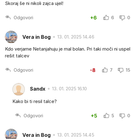
Skoraj še ni nikoli zajca ujel!
Odgovori
+6
6
0
Vera in Bog
13. 01. 2025 14.46
Kdo verjame Netanjahuju je mal bolan. Pri taki moči ni uspel
rešit talcev
Odgovori
-8
7
15
Sandx
13. 01. 2025 16.10
Kako bi ti resil talce?
Odgovori
+5
5
0
Vera in Bog
13. 01. 2025 14.45