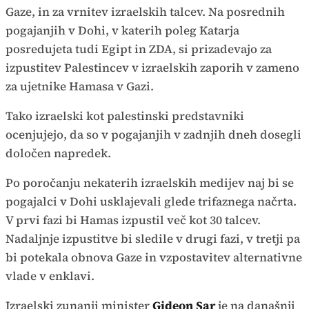
Gaze, in za vrnitev izraelskih talcev. Na posrednih
pogajanjih v Dohi, v katerih poleg Katarja
posredujeta tudi Egipt in ZDA, si prizadevajo za
izpustitev Palestincev v izraelskih zaporih v zameno
za ujetnike Hamasa v Gazi.
Tako izraelski kot palestinski predstavniki
ocenjujejo, da so v pogajanjih v zadnjih dneh dosegli
določen napredek.
Po poročanju nekaterih izraelskih medijev naj bi se
pogajalci v Dohi usklajevali glede trifaznega načrta.
V prvi fazi bi Hamas izpustil več kot 30 talcev.
Nadaljnje izpustitve bi sledile v drugi fazi, v tretji pa
bi potekala obnova Gaze in vzpostavitev alternativne
vlade v enklavi.
Izraelski zunanji minister
Gideon Sar
je na današnji