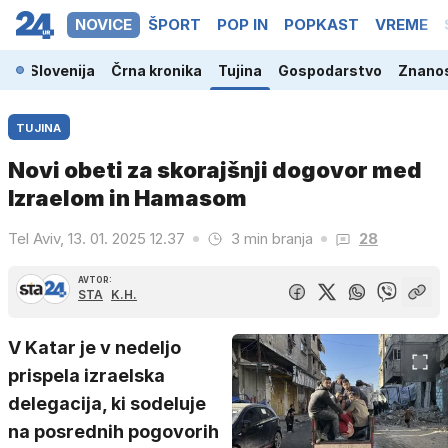
NOVICE
ŠPORT
POP IN
POPKAST
VREME
Slovenija
Črna kronika
Tujina
Gospodarstvo
Znanos
TUJINA
Novi obeti za skorajšnji dogovor med
Izraelom in Hamasom
Tel Aviv, 13. 01. 2025 12.37
3 min branja
28
AVTOR:
STA
K.H.
V Katar je v nedeljo
prispela izraelska
delegacija, ki sodeluje
na posrednih pogovorih