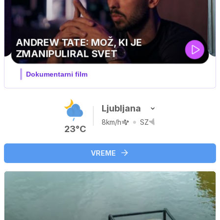
MOJ PRIJATELJ PINGVIN
Film meseca / družinski, pustolovski
Ljubljana
8km/h
SZ
23°C
VREME