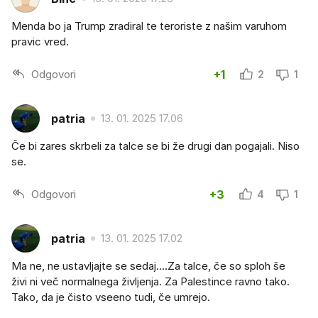
Menda bo ja Trump zradiral te teroriste z našim varuhom
pravic vred.
Odgovori
+1
2
1
patria
13. 01. 2025 17.06
Če bi zares skrbeli za talce se bi že drugi dan pogajali. Niso
se.
Odgovori
+3
4
1
patria
13. 01. 2025 17.02
Ma ne, ne ustavljajte se sedaj....Za talce, če so sploh še
živi ni več normalnega življenja. Za Palestince ravno tako.
Tako, da je čisto vseeno tudi, če umrejo.