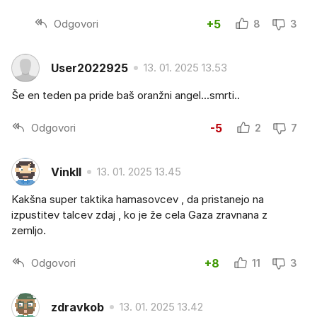
Odgovori
+5
8
3
User2022925
13. 01. 2025 13.53
Še en teden pa pride baš oranžni angel...smrti..
Odgovori
-5
2
7
Vinkll
13. 01. 2025 13.45
Kakšna super taktika hamasovcev , da pristanejo na
izpustitev talcev zdaj , ko je že cela Gaza zravnana z
zemljo.
Odgovori
+8
11
3
zdravkob
13. 01. 2025 13.42