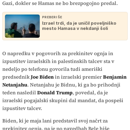
Gazi, dokler se Hamas ne bo brezpogojno predal.
PREBERI ŠE
Izrael trdi, da je uničil poveljniško
mesto Hamasa v nekdanji šoli
O napredku v pogovorih za prekinitev ognja in
izpustitev izraelskih in palestinskih talcev sta v
nedeljo po telefonu govorila tudi ameriški
predsednik
Joe Biden
in izraelski premier
Benjamin
Netanjahu
. Netanjahu je Bidnu, ki ga bo prihodnji
teden nasledil
Donald Trump
, povedal, da je
izraelski pogajalski skupini dal mandat, da pospeši
izpustitev talcev.
Biden, ki je maja lani predstavil svoj načrt za
prekinitev ognja, pa je po navedbah Bele hiše