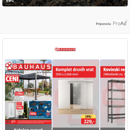
več
Priporoča