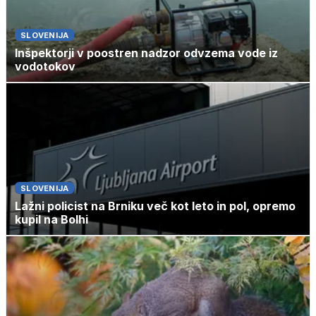
SLOVENIJA
Inšpektorji v poostren nadzor odvzema vode iz
vodotokov
SLOVENIJA
Lažni policist na Brniku več kot leto in pol, opremo
kupil na Bolhi