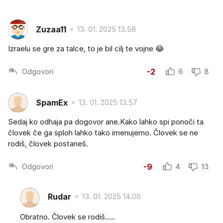
Zuzaa11
13. 01. 2025 13.58
Izraelu se gre za talce, to je bil cilj te vojne 😂
Odgovori
-2
6
8
SpamEx
13. 01. 2025 13.57
Sedaj ko odhaja pa dogovor ane.Kako lahko spi ponoči ta
človek če ga sploh lahko tako imenujemo. Človek se ne
rodiš, človek postaneš.
Odgovori
-9
4
13
Rudar
13. 01. 2025 14.00
Obratno. Človek se rodiš.....