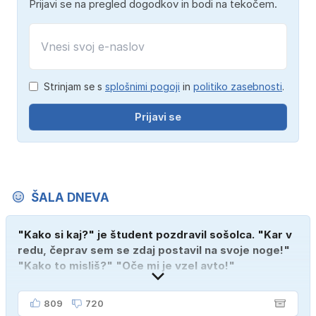
Prijavi se na pregled dogodkov in bodi na tekočem.
Strinjam se s
splošnimi pogoji
in
politiko zasebnosti
.
Prijavi se
ŠALA DNEVA
"Kako si kaj?" je študent pozdravil sošolca. "Kar v
redu, čeprav sem se zdaj postavil na svoje noge!"
"Kako to misliš?" "Oče mi je vzel avto!"
809
720