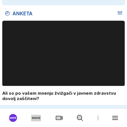
ANKETA
Ali so po vašem mnenju žvižgači v javnem zdravstvu
dovolj zaščiteni?
Da.
Ne.
Le v posameznih primerih.