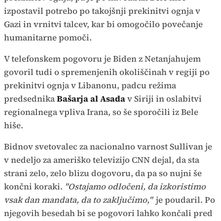
izpostavil potrebo po takojšnji prekinitvi ognja v
Gazi in vrnitvi talcev, kar bi omogočilo povečanje
humanitarne pomoči.
V telefonskem pogovoru je Biden z Netanjahujem
govoril tudi o spremenjenih okoliščinah v regiji po
prekinitvi ognja v Libanonu, padcu režima
predsednika
Bašarja al Asada
v Siriji in oslabitvi
regionalnega vpliva Irana, so še sporočili iz Bele
hiše.
Bidnov svetovalec za nacionalno varnost Sullivan je
v nedeljo za ameriško televizijo CNN dejal, da sta
strani zelo, zelo blizu dogovoru, da pa so nujni še
končni koraki.
"Ostajamo odločeni, da izkoristimo
vsak dan mandata, da to zaključimo,"
je poudaril. Po
njegovih besedah bi se pogovori lahko končali pred