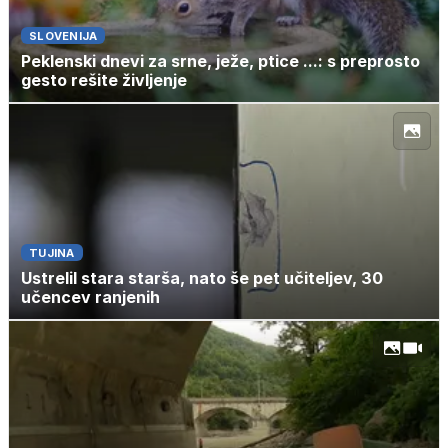
SLOVENIJA
Peklenski dnevi za srne, ježe, ptice ...: s preprosto
gesto rešite življenje
TUJINA
Ustrelil stara starša, nato še pet učiteljev, 30
učencev ranjenih