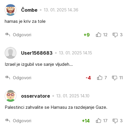
Čombe
13. 01. 2025 14.36
hamas je kriv za tole
Odgovori
+9
12
3
User1568683
13. 01. 2025 14.15
Izrael je izgubil vse sanje vljudeh...
Odgovori
-4
7
11
osservatore
13. 01. 2025 14.10
Palestinci zahvalite se Hamasu za razdejanje Gaze.
Odgovori
+14
17
3