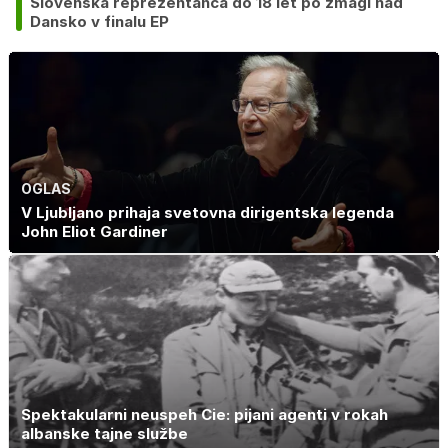
Slovenska reprezentanca do 18 let po zmagi nad
Dansko v finalu EP
OGLAS
V Ljubljano prihaja svetovna dirigentska legenda
John Eliot Gardiner
Spektakularni neuspeh Cie: pijani agenti v rokah
albanske tajne službe