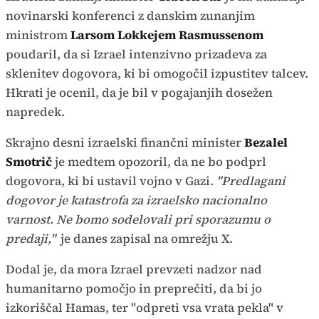
novinarski konferenci z danskim zunanjim
ministrom
Larsom Lokkejem Rasmussenom
poudaril, da si Izrael intenzivno prizadeva za
sklenitev dogovora, ki bi omogočil izpustitev talcev.
Hkrati je ocenil, da je bil v pogajanjih dosežen
napredek.
Skrajno desni izraelski finančni minister
Bezalel
Smotrič
je medtem opozoril, da ne bo podprl
dogovora, ki bi ustavil vojno v Gazi.
"Predlagani
dogovor je katastrofa za izraelsko nacionalno
varnost. Ne bomo sodelovali pri sporazumu o
predaji,"
je danes zapisal na omrežju X.
Dodal je, da mora Izrael prevzeti nadzor nad
humanitarno pomočjo in preprečiti, da bi jo
izkoriščal Hamas, ter "odpreti vsa vrata pekla" v