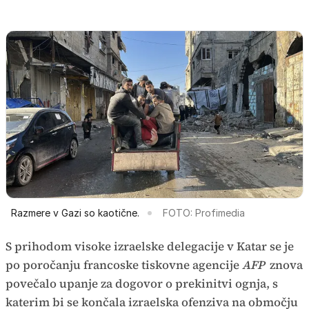
Razmere v Gazi so kaotične.
FOTO: Profimedia
S prihodom visoke izraelske delegacije v Katar se je
po poročanju francoske tiskovne agencije
AFP
znova
povečalo upanje za dogovor o prekinitvi ognja, s
katerim bi se končala izraelska ofenziva na območju