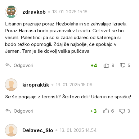
zdravkob
13. 01. 2025 15.18
Libanon praznuje poraz Hezbolaha in se zahvaljuje Izraelu.
Poraz Hamasa bodo praznovali v Izraelu. Cel svet se bo
veselil. Palestinci pa so si zadali udarec od katerega si
bodo težko opomogli. Zdaj še najbolje, če spokajo v
Jemen. Tam je še dovolj velika puščava.
Odgovori
+4
9
5
kiropraktik
13. 01. 2025 15.09
Se še pogajajo z teroristi? Šizifovo deli! Udari in ne sprašuj!
Odgovori
+3
6
3
Delavec_Slo
13. 01. 2025 14.54