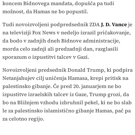
koncem Bidnovega mandata, dopušča pa tudi
možnost, da Hamas ne bo popustil.
Tudi novoizvoljeni podpredsednik ZDA
J. D. Vance
je
na televiziji Fox News v nedeljo izrazil pričakovanje,
da bodo v zadnjih dneh Bidnove administracije,
morda celo zadnji ali predzadnji dan, razglasili
sporazum o izpustitvi talcev v Gazi.
Novoizvoljeni predsednik Donald Trump, ki podpira
Netanjahujev cilj uničenja Hamasa, krepi pritisk na
palestinsko gibanje. Če pred 20. januarjem ne bo
izpustitve izraelskih talcev iz Gaze, Trump grozi, da
bo na Bližnjem vzhodu izbruhnil pekel, ki ne bo slab
le za palestinsko islamistično gibanje Hamas, pač pa
za celotno regijo.