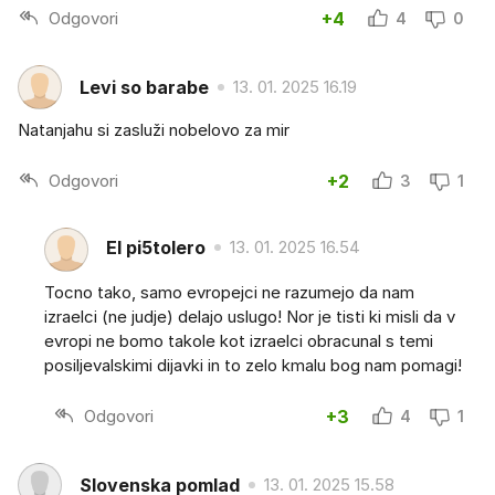
Odgovori
+4
4
0
Levi so barabe
13. 01. 2025 16.19
Natanjahu si zasluži nobelovo za mir
Odgovori
+2
3
1
El pi5tolero
13. 01. 2025 16.54
Tocno tako, samo evropejci ne razumejo da nam
izraelci (ne judje) delajo uslugo! Nor je tisti ki misli da v
evropi ne bomo takole kot izraelci obracunal s temi
posiljevalskimi dijavki in to zelo kmalu bog nam pomagi!
Odgovori
+3
4
1
Slovenska pomlad
13. 01. 2025 15.58