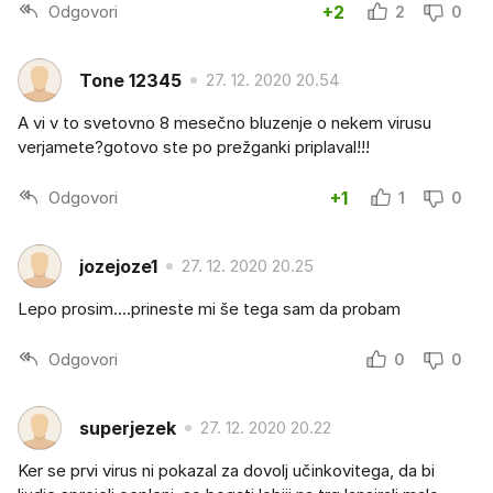
Odgovori
+2
2
0
Tone 12345
27. 12. 2020 20.54
A vi v to svetovno 8 mesečno bluzenje o nekem virusu
verjamete?gotovo ste po prežganki priplaval!!!
Odgovori
+1
1
0
jozejoze1
27. 12. 2020 20.25
Lepo prosim....prineste mi še tega sam da probam
Odgovori
0
0
superjezek
27. 12. 2020 20.22
Ker se prvi virus ni pokazal za dovolj učinkovitega, da bi