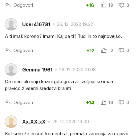
Odgovori
+16
19
3
User416781
26. 12. 2020 19.22
A ti imaš korono? Imam. Kaj pa ti? Tudi in to najnovejšo.
Odgovori
+12
12
0
Gemma 1961
26. 12. 2020 19.08
Ce meni ali moji druzini gdo grozi ali izsiljuje se imam
pravico z vsemi sredstvi braniti
Odgovori
+14
14
0
Xx.XX.xX
26. 12. 2020 19.00
Kot sem že enkrat komentiral, premalo zanimaja za cepivo