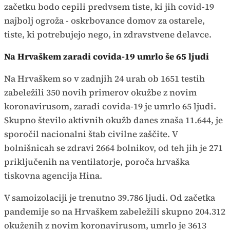
začetku bodo cepili predvsem tiste, ki jih covid-19
najbolj ogroža - oskrbovance domov za ostarele,
tiste, ki potrebujejo nego, in zdravstvene delavce.
Na Hrvaškem zaradi covida-19 umrlo še 65 ljudi
Na Hrvaškem so v zadnjih 24 urah ob 1651 testih
zabeležili 350 novih primerov okužbe z novim
koronavirusom, zaradi covida-19 je umrlo 65 ljudi.
Skupno število aktivnih okužb danes znaša 11.644, je
sporočil nacionalni štab civilne zaščite. V
bolnišnicah se zdravi 2664 bolnikov, od teh jih je 271
priključenih na ventilatorje, poroča hrvaška
tiskovna agencija Hina.
V samoizolaciji je trenutno 39.786 ljudi. Od začetka
pandemije so na Hrvaškem zabeležili skupno 204.312
okuženih z novim koronavirusom, umrlo je 3613