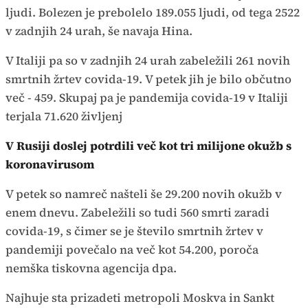
ljudi. Bolezen je prebolelo 189.055 ljudi, od tega 2522
v zadnjih 24 urah, še navaja Hina.
V Italiji pa so v zadnjih 24 urah zabeležili 261 novih
smrtnih žrtev covida-19. V petek jih je bilo občutno
več - 459. Skupaj pa je pandemija covida-19 v Italiji
terjala 71.620 življenj
V Rusiji doslej potrdili več kot tri milijone okužb s
koronavirusom
V petek so namreč našteli še 29.200 novih okužb v
enem dnevu. Zabeležili so tudi 560 smrti zaradi
covida-19, s čimer se je število smrtnih žrtev v
pandemiji povečalo na več kot 54.200, poroča
nemška tiskovna agencija dpa.
Najhuje sta prizadeti metropoli Moskva in Sankt