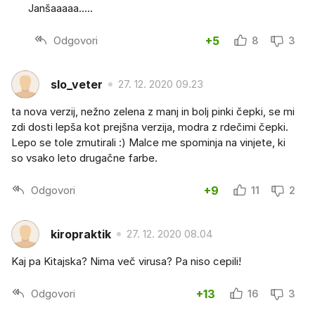
Janšaaaaa.....
Odgovori
+5
8
3
slo_veter
27. 12. 2020 09.23
ta nova verzij, nežno zelena z manj in bolj pinki čepki, se mi
zdi dosti lepša kot prejšna verzija, modra z rdečimi čepki.
Lepo se tole zmutirali :) Malce me spominja na vinjete, ki
so vsako leto drugačne farbe.
Odgovori
+9
11
2
kiropraktik
27. 12. 2020 08.04
Kaj pa Kitajska? Nima več virusa? Pa niso cepili!
Odgovori
+13
16
3