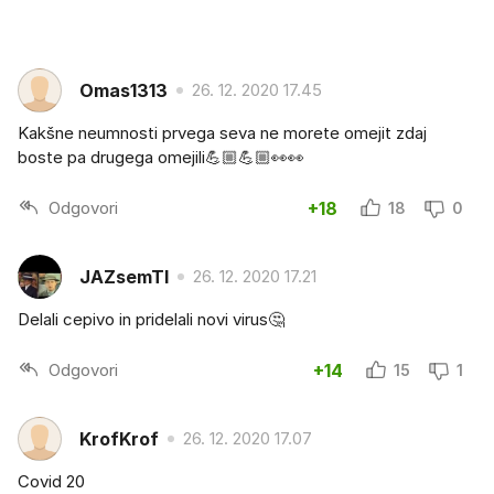
Omas1313
26. 12. 2020 17.45
Kakšne neumnosti prvega seva ne morete omejit zdaj
boste pa drugega omejili💪🏼💪🏼👀👀
Odgovori
+18
18
0
JAZsemTI
26. 12. 2020 17.21
Delali cepivo in pridelali novi virus🤔
Odgovori
+14
15
1
KrofKrof
26. 12. 2020 17.07
Covid 20