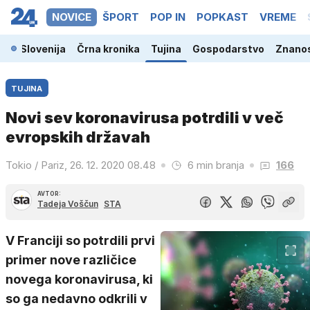
NOVICE
ŠPORT
POP IN
POPKAST
VREME
Slovenija
Črna kronika
Tujina
Gospodarstvo
Znanos
TUJINA
Novi sev koronavirusa potrdili v več
evropskih državah
Tokio / Pariz, 26. 12. 2020 08.48
6 min branja
166
AVTOR:
Tadeja Voščun
STA
V Franciji so potrdili prvi
primer nove različice
novega koronavirusa, ki
so ga nedavno odkrili v