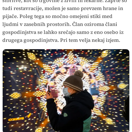
storitve, kot so trgovine z živili in lekarne. Zaprte so
tudi restavracije, možen je samo prevzem hrane in
pijače. Poleg tega so močno omejeni stiki med
ljudmi v zasebnih prostorih. Član oziroma člani
gospodinjstva se lahko srečajo samo z eno osebo iz
drugega gospodinjstva. Pri tem velja nekaj izjem.