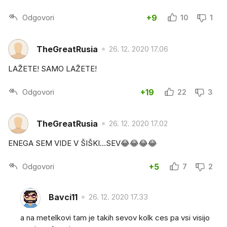
Odgovori
+9
10
1
TheGreatRusia
26. 12. 2020 17.06
LAŽETE! SAMO LAŽETE!
Odgovori
+19
22
3
TheGreatRusia
26. 12. 2020 17.02
ENEGA SEM VIDE V ŠIŠKI...SEV😂😂😂😂
Odgovori
+5
7
2
Bavci11
26. 12. 2020 17.33
a na metelkovi tam je takih sevov kolk ces pa vsi visijo