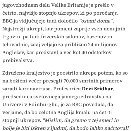
jugovzhodnem delu Velike Britanije je prešlo v
četrto, najvišjo stopnjo ukrepov, ki po poročanju
BBC-ja vključujejo tudi določilo
"ostani doma"
.
Najstrožji ukrepi, kar pomeni zaprtje vseh nenujnih
trgovin, pa tudi frizerskih salonov, bazenov in
telovadnic, zdaj veljajo za približno 24 milijonov
Angležev, kar predstavlja več kot 40 odstotkov
prebivalstva.
Združeno kraljestvo je poostrilo ukrepe potem, ko so
na božični večer presegli 70.000 smrtnih primerov
zaradi koronavirusa. Profesorica
Devi Sridhar
,
predsednica svetovnega javnega zdravstva na
Univerzi v Edinburghu, je za BBC povedala, da
verjame, da bo celotna Anglija kmalu na četrti
stopnji ukrepov.
"Mislim, da gremo v tej smeri in
bolje je biti iskren z ljudmi, da bodo lahko načrtovali