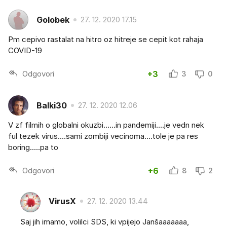
Golobek
27. 12. 2020 17.15
Pm cepivo rastalat na hitro oz hitreje se cepit kot rahaja
COVID-19
Odgovori
+3
3
0
Balki30
27. 12. 2020 12.06
V zf filmih o globalni okuzbi......in pandemiji....je vedn nek
ful tezek virus....sami zombiji vecinoma....tole je pa res
boring.....pa to
Odgovori
+6
8
2
VirusX
27. 12. 2020 13.44
Saj jih imamo, volilci SDS, ki vpijejo Janšaaaaaaa,