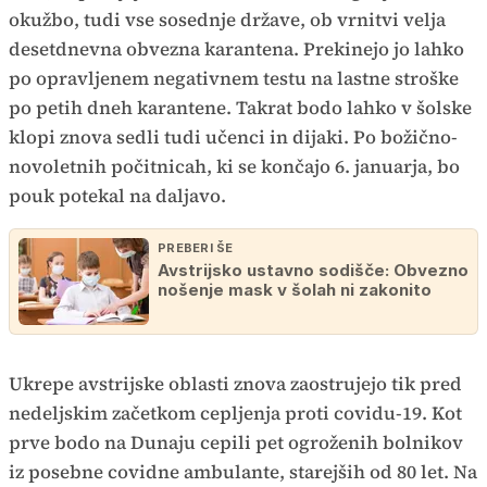
okužbo, tudi vse sosednje države, ob vrnitvi velja
desetdnevna obvezna karantena. Prekinejo jo lahko
po opravljenem negativnem testu na lastne stroške
po petih dneh karantene. Takrat bodo lahko v šolske
klopi znova sedli tudi učenci in dijaki. Po božično-
novoletnih počitnicah, ki se končajo 6. januarja, bo
pouk potekal na daljavo.
PREBERI ŠE
Avstrijsko ustavno sodišče: Obvezno
nošenje mask v šolah ni zakonito
Ukrepe avstrijske oblasti znova zaostrujejo tik pred
nedeljskim začetkom cepljenja proti covidu-19. Kot
prve bodo na Dunaju cepili pet ogroženih bolnikov
iz posebne covidne ambulante, starejših od 80 let. Na