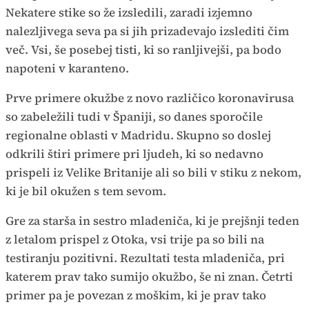
Nekatere stike so že izsledili, zaradi izjemno
nalezljivega seva pa si jih prizadevajo izslediti čim
več. Vsi, še posebej tisti, ki so ranljivejši, pa bodo
napoteni v karanteno.
Prve primere okužbe z novo različico koronavirusa
so zabeležili tudi v Španiji, so danes sporočile
regionalne oblasti v Madridu. Skupno so doslej
odkrili štiri primere pri ljudeh, ki so nedavno
prispeli iz Velike Britanije ali so bili v stiku z nekom,
ki je bil okužen s tem sevom.
Gre za starša in sestro mladeniča, ki je prejšnji teden
z letalom prispel z Otoka, vsi trije pa so bili na
testiranju pozitivni. Rezultati testa mladeniča, pri
katerem prav tako sumijo okužbo, še ni znan. Četrti
primer pa je povezan z moškim, ki je prav tako