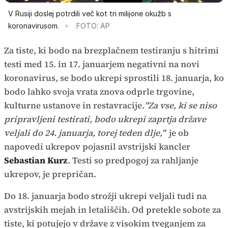
V Rusiji doslej potrdili več kot tri milijone okužb s
koronavirusom.
FOTO: AP
Za tiste, ki bodo na brezplačnem testiranju s hitrimi
testi med 15. in 17. januarjem negativni na novi
koronavirus, se bodo ukrepi sprostili 18. januarja, ko
bodo lahko svoja vrata znova odprle trgovine,
kulturne ustanove in restavracije.
"Za vse, ki se niso
pripravljeni testirati, bodo ukrepi zaprtja države
veljali do 24. januarja, torej teden dlje,"
je ob
napovedi ukrepov pojasnil avstrijski kancler
Sebastian Kurz
. Testi so predpogoj za rahljanje
ukrepov, je prepričan.
Do 18. januarja bodo strožji ukrepi veljali tudi na
avstrijskih mejah in letališčih. Od pretekle sobote za
tiste, ki potujejo v države z visokim tveganjem za