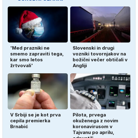
'Med prazniki ne
Slovenski in drugi
smemo zapraviti tega,
vozniki tovornjakov na
kar smo letos
božični večer obtičali v
žrtvovali'
Angliji
V Srbiji se je kot prva
Pilota, prvega
cepila premierka
okuženega z novim
Brnabić
koronavirusom v
Tajvanu po aprilu,