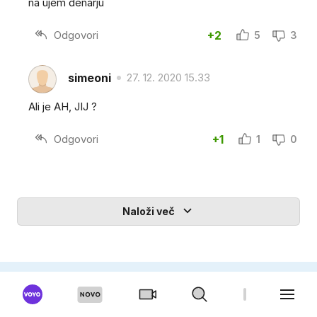
na ujem denarju
Odgovori
+2
5
3
simeoni
27. 12. 2020 15.33
Ali je AH, JIJ ?
Odgovori
+1
1
0
Naloži več