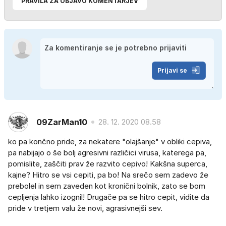
PRAVILA ZA OBJAVO KOMENTARJEV
Prijavi se
09ZarMan10
28. 12. 2020 08.58
ko pa končno pride, za nekatere "olajšanje" v obliki cepiva,
pa nabijajo o še bolj agresivni različici virusa, katerega pa,
pomislite, zaščiti prav že razvito cepivo! Kakšna superca,
kajne? Hitro se vsi cepiti, pa bo! Na srečo sem zadevo že
prebolel in sem zaveden kot kronični bolnik, zato se bom
cepljenja lahko izognil! Drugače pa se hitro cepit, vidite da
pride v tretjem valu že novi, agrasivnejši sev.