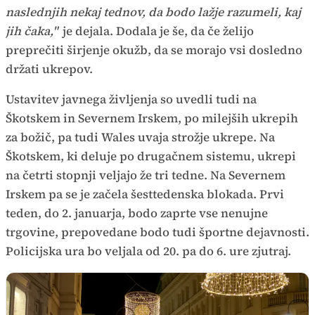
naslednjih nekaj tednov, da bodo lažje razumeli, kaj
jih čaka,"
je dejala. Dodala je še, da če želijo
preprečiti širjenje okužb, da se morajo vsi dosledno
držati ukrepov.
Ustavitev javnega življenja so uvedli tudi na
Škotskem in Severnem Irskem, po milejših ukrepih
za božič, pa tudi Wales uvaja strožje ukrepe. Na
Škotskem, ki deluje po drugačnem sistemu, ukrepi
na četrti stopnji veljajo že tri tedne. Na Severnem
Irskem pa se je začela šesttedenska blokada. Prvi
teden, do 2. januarja, bodo zaprte vse nenujne
trgovine, prepovedane bodo tudi športne dejavnosti.
Policijska ura bo veljala od 20. pa do 6. ure zjutraj.