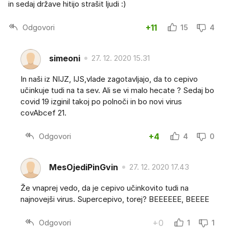
in sedaj države hitijo strašit ljudi :)
Odgovori
+11
15
4
simeoni
27. 12. 2020 15.31
In naši iz NIJZ, IJS,vlade zagotavljajo, da to cepivo
učinkuje tudi na ta sev. Ali se vi malo hecate ? Sedaj bo
covid 19 izginil takoj po polnoči in bo novi virus
covAbcef 21.
Odgovori
+4
4
0
MesOjediPinGvin
27. 12. 2020 17.43
Že vnaprej vedo, da je cepivo učinkovito tudi na
najnovejši virus. Supercepivo, torej? BEEEEEE, BEEEE
Odgovori
+0
1
1