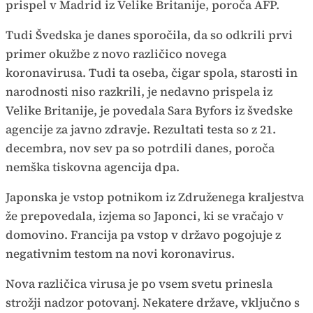
prispel v Madrid iz Velike Britanije, poroča AFP.
Tudi Švedska je danes sporočila, da so odkrili prvi
primer okužbe z novo različico novega
koronavirusa. Tudi ta oseba, čigar spola, starosti in
narodnosti niso razkrili, je nedavno prispela iz
Velike Britanije, je povedala Sara Byfors iz švedske
agencije za javno zdravje. Rezultati testa so z 21.
decembra, nov sev pa so potrdili danes, poroča
nemška tiskovna agencija dpa.
Japonska je vstop potnikom iz Združenega kraljestva
že prepovedala, izjema so Japonci, ki se vračajo v
domovino. Francija pa vstop v državo pogojuje z
negativnim testom na novi koronavirus.
Nova različica virusa je po vsem svetu prinesla
strožji nadzor potovanj. Nekatere države, vključno s