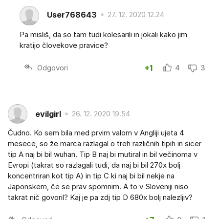
User768643
27. 12. 2020 12.24
Pa misliš, da so tam tudi kolesarili in jokali kako jim
kratijo človekove pravice?
Odgovori
+1
4
3
evilgirl
26. 12. 2020 19.54
Čudno. Ko sem bila med prvim valom v Angliji ujeta 4
mesece, so že marca razlagal o treh različnih tipih in sicer
tip A naj bi bil wuhan. Tip B naj bi mutiral in bil večinoma v
Evropi (takrat so razlagali tudi, da naj bi bil 270x bolj
koncentriran kot tip A) in tip C ki naj bi bil nekje na
Japonskem, če se prav spomnim. A to v Sloveniji niso
takrat nič govoril? Kaj je pa zdj tip D 680x bolj nalezljiv?