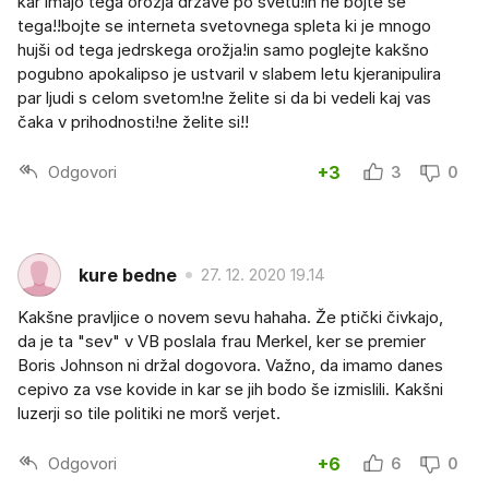
kar imajo tega orožja države po svetu!in ne bojte se
tega!!bojte se interneta svetovnega spleta ki je mnogo
hujši od tega jedrskega orožja!in samo poglejte kakšno
pogubno apokalipso je ustvaril v slabem letu kjeranipulira
par ljudi s celom svetom!ne želite si da bi vedeli kaj vas
čaka v prihodnosti!ne želite si!!
Odgovori
+3
3
0
kure bedne
27. 12. 2020 19.14
Kakšne pravljice o novem sevu hahaha. Že ptički čivkajo,
da je ta "sev" v VB poslala frau Merkel, ker se premier
Boris Johnson ni držal dogovora. Važno, da imamo danes
cepivo za vse kovide in kar se jih bodo še izmislili. Kakšni
luzerji so tile politiki ne morš verjet.
Odgovori
+6
6
0