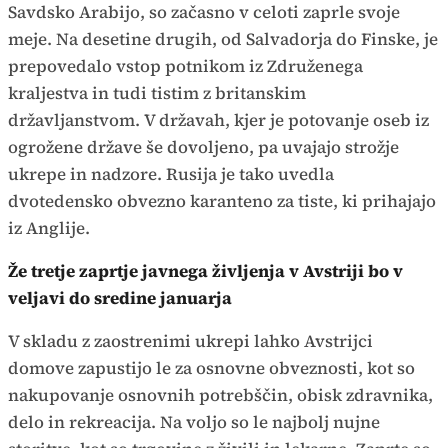
Savdsko Arabijo, so začasno v celoti zaprle svoje
meje. Na desetine drugih, od Salvadorja do Finske, je
prepovedalo vstop potnikom iz Združenega
kraljestva in tudi tistim z britanskim
državljanstvom. V državah, kjer je potovanje oseb iz
ogrožene države še dovoljeno, pa uvajajo strožje
ukrepe in nadzore. Rusija je tako uvedla
dvotedensko obvezno karanteno za tiste, ki prihajajo
iz Anglije.
Že tretje zaprtje javnega življenja v Avstriji bo v
veljavi do sredine januarja
V skladu z zaostrenimi ukrepi lahko Avstrijci
domove zapustijo le za osnovne obveznosti, kot so
nakupovanje osnovnih potrebščin, obisk zdravnika,
delo in rekreacija. Na voljo so le najbolj nujne