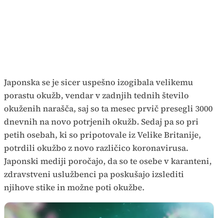
Japonska se je sicer uspešno izogibala velikemu
porastu okužb, vendar v zadnjih tednih število
okuženih narašča, saj so ta mesec prvič presegli 3000
dnevnih na novo potrjenih okužb. Sedaj pa so pri
petih osebah, ki so pripotovale iz Velike Britanije,
potrdili okužbo z novo različico koronavirusa.
Japonski mediji poročajo, da so te osebe v karanteni,
zdravstveni uslužbenci pa poskušajo izslediti
njihove stike in možne poti okužbe.