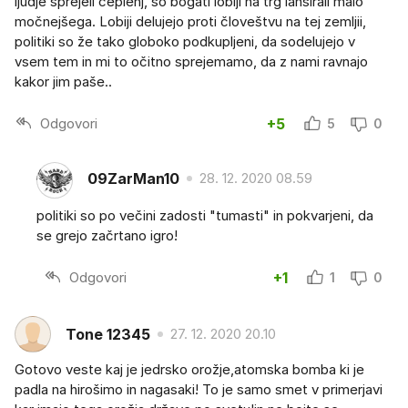
ljudje sprejeli ceplenj, so bogati lobiji na trg lansirali malo
močnejšega. Lobiji delujejo proti človeštvu na tej zemljii,
politiki so že tako globoko podkupljeni, da sodelujejo v
vsem tem in mi to očitno sprejemamo, da z nami ravnajo
kakor jim paše..
Odgovori
+5
5
0
09ZarMan10
28. 12. 2020 08.59
politiki so po večini zadosti "tumasti" in pokvarjeni, da
se grejo začrtano igro!
Odgovori
+1
1
0
Tone 12345
27. 12. 2020 20.10
Gotovo veste kaj je jedrsko orožje,atomska bomba ki je
padla na hirošimo in nagasaki! To je samo smet v primerjavi