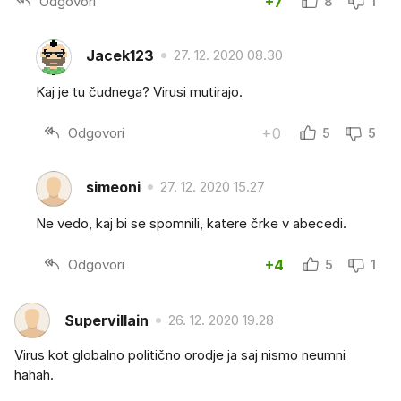
Odgovori
+7
8
1
Jacek123
27. 12. 2020 08.30
Kaj je tu čudnega? Virusi mutirajo.
Odgovori
+0
5
5
simeoni
27. 12. 2020 15.27
Ne vedo, kaj bi se spomnili, katere črke v abecedi.
Odgovori
+4
5
1
Supervillain
26. 12. 2020 19.28
Virus kot globalno politično orodje ja saj nismo neumni
hahah.