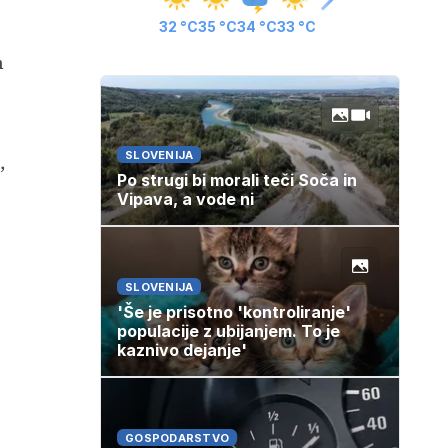
32 °C
35 °C
34 °C
33 °C
n
SLOVENIJA
,
Po strugi bi morali teči Soča in
Vipava, a vode ni
SLOVENIJA
'Še je prisotno 'kontroliranje'
populacije z ubijanjem. To je
kaznivo dejanje'
GOSPODARSTVO