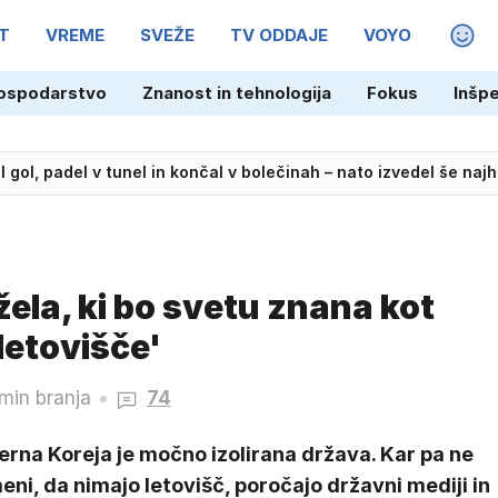
T
VREME
SVEŽE
TV ODDAJE
VOYO
MAGA
ospodarstvo
Znanost in tehnologija
Fokus
Inšp
il gol, padel v tunel in končal v bolečinah – nato izvedel še naj
ela, ki bo svetu znana kot
letovišče'
min branja
74
rna Koreja je močno izolirana država. Kar pa ne
ni, da nimajo letovišč, poročajo državni mediji in