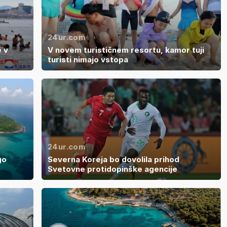
24ur.com
e v
V novem turističnem resortu, kamor tuji
turisti nimajo vstopa
24ur.com
go
Severna Koreja bo dovolila prihod
Svetovne protidopinške agencije