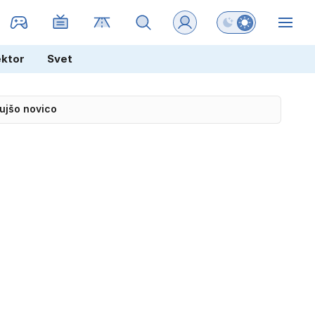
Preklopi barvni na
ZIN
ektor
Svet
hujšo novico