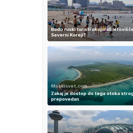
24ur.com
Bodo ruski turisti okupirali letovišč
Severni Koreji?
Moskisvet.com
Zakaj je dostop do tega otoka stro
prepovedan