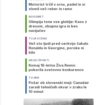
Motorist trčil v srno, padel in si
zlomil več reber in ramo
NOGOMET
Olimpija tone vse globlje: Kaos z
dresom, obupna igra in bes
navijačev
TUJA SCENA
Več sto ljudi pred cerkvijo čakalo
Ronalda in Georgino, poroke ni
bilo
DRUGI ŠPORTI
Komaj 16-letna Živa Remic
pokorila svetovno konkurenco
TUJINA
Požar ob slovenski meji: Canadair
zaradi tehničnih okvar v zraku le
10 minut