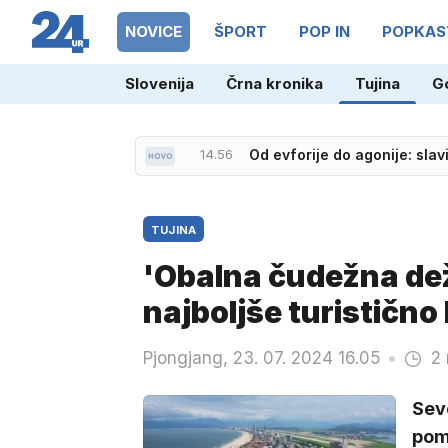
NOVICE
ŠPORT
POP IN
POPKAS
Slovenija
Črna kronika
Tujina
G
14.56
Od evforije do agonije: slav
TUJINA
'Obalna čudežna dež
najboljše turistično 
Pjongjang, 23. 07. 2024 16.05
2 
Seve
pome