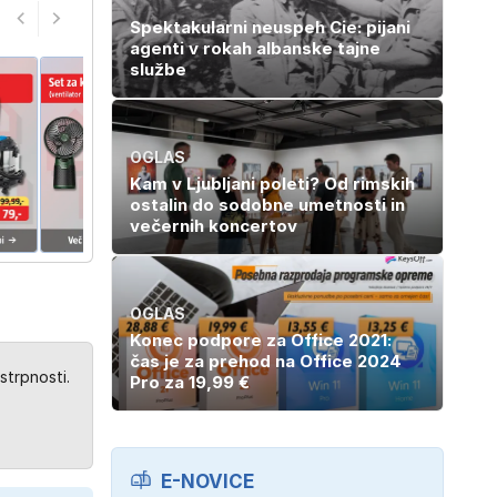
Spektakularni neuspeh Cie: pijani
agenti v rokah albanske tajne
službe
OGLAS
Kam v Ljubljani poleti? Od rimskih
ostalin do sodobne umetnosti in
večernih koncertov
OGLAS
Konec podpore za Office 2021:
čas je za prehod na Office 2024
strpnosti.
Pro za 19,99 €
E-NOVICE