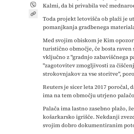
Kalmi, da bi privabila več mednaro
Toda projekt letovišča ob plaži je
pomanjkanja gradbenega material
Med svojim obiskom je Kim opozoril
turistično območje, če bosta raven s
vključno z "gradnjo zabaviščnega p
"zagotovitev zmogljivosti za čiščen
strokovnjakov za vse storitve", por
Reuters je sicer leta 2017 poročal, 
ima na tem območju utrjeno palačo
Palača ima lastno zasebno plažo, že
košarkarsko igrišče. Nekdanji zvez
svojim dobro dokumentiranim poto