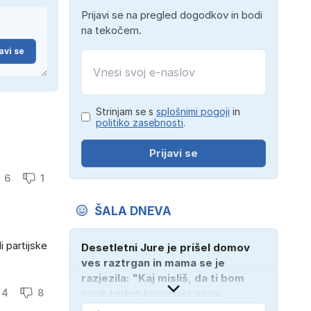
Prijavi se na pregled dogodkov in bodi
na tekočem.
avi se
Strinjam se s
splošnimi pogoji
in
politiko zasebnosti
.
Prijavi se
6
1
ŠALA DNEVA
 partijske
Desetletni Jure je prišel domov
ves raztrgan in mama se je
razjezila: "Kaj misliš, da ti bom
4
8
vsak teden kupovala nova
oblačila?" "Bodi vesela, da je