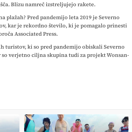
šča. Blizu namreč izstreljujejo rakete.
 na plažah? Pred pandemijo leta 2019 je Severno
ov, kar je rekordno število, ki je pomagalo prinesti
oroča Associated Press.
 turistov, ki so pred pandemijo obiskali Severno
ar so verjetno ciljna skupina tudi za projekt Wonsan-