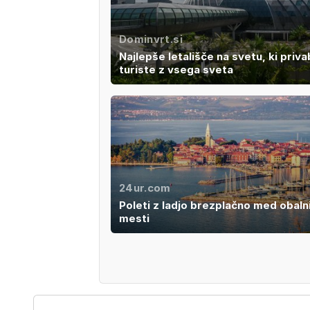
Dominvrt.si
Najlepše letališče na svetu, ki priva
turiste z vsega sveta
24ur.com
Poleti z ladjo brezplačno med obaln
mesti