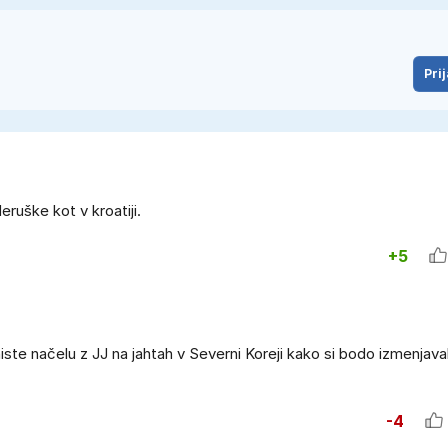
Prij
uške kot v kroatiji.
+5
te načelu z JJ na jahtah v Severni Koreji kako si bodo izmenjavali
-4