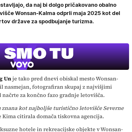
stavljajo, da naj bi dolgo pričakovano obalno
ovišče Wonsan-Kalma odprli maja 2025 kot del
rtov države za spodbujanje turizma.
g Un
je tako pred dnevi obiskal mesto Wonsan-
l nasmejan, fotografiran skupaj z najvišjimi
 načrte za končno fazo gradnje letovišča.
 znana kot najboljše turistično letovišče Severne
e Kima citirala domača tiskovna agencija.
uksuzne hotele in rekreacijske objekte v Wonsan-