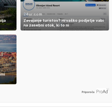
24ur.com
blja
Zavajanje turistov? Hrvaško podjetje vabi
na zasebni otok, ki to ni
imi
Priporoča