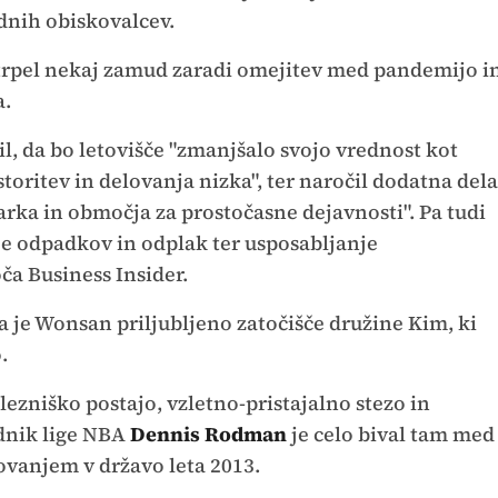
dnih obiskovalcev.
 utrpel nekaj zamud zaradi omejitev med pandemijo i
a.
, da bo letovišče "zmanjšalo svojo vrednost kot
toritev in delovanja nizka", ter naročil dodatna dela
arka in območja za prostočasne dejavnosti". Pa tudi
je odpadkov in odplak ter usposabljanje
oča Business Insider.
da je Wonsan priljubljeno zatočišče družine Kim, ki
.
lezniško postajo, vzletno-pristajalno stezo in
dnik lige NBA
Dennis Rodman
je celo bival tam med
vanjem v državo leta 2013.