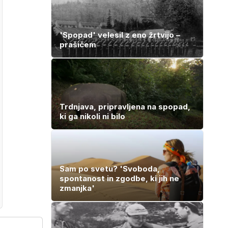
'Spopad' velesil z eno žrtvijo –
prašičem
Trdnjava, pripravljena na spopad,
ki ga nikoli ni bilo
Sam po svetu? 'Svoboda,
spontanost in zgodbe, ki jih ne
zmanjka'