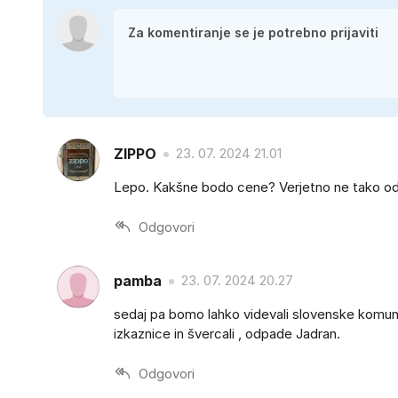
ZIPPO
23. 07. 2024 21.01
Lepo. Kakšne bodo cene? Verjetno ne tako oder
Odgovori
pamba
23. 07. 2024 20.27
sedaj pa bomo lahko videvali slovenske komunis
izkaznice in švercali , odpade Jadran.
Odgovori