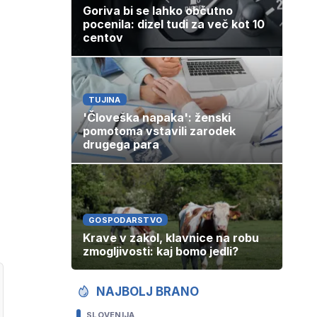
Goriva bi se lahko občutno
pocenila: dizel tudi za več kot 10
centov
TUJINA
'Človeška napaka': ženski
pomotoma vstavili zarodek
drugega para
GOSPODARSTVO
Krave v zakol, klavnice na robu
zmogljivosti: kaj bomo jedli?
NAJBOLJ BRANO
SLOVENIJA