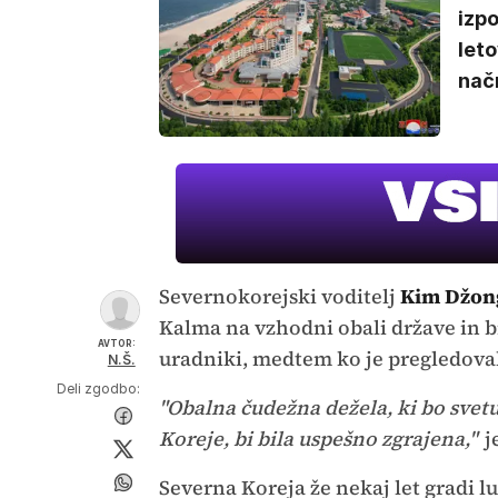
izpo
let
nač
Severnokorejski voditelj
Kim Džon
Kalma na vzhodni obali države in bi
AVTOR:
uradniki, medtem ko je pregledoval
N.Š.
Deli zgodbo:
"Obalna čudežna dežela, ki bo svetu
Koreje, bi bila uspešno zgrajena,"
j
Severna Koreja že nekaj let gradi l