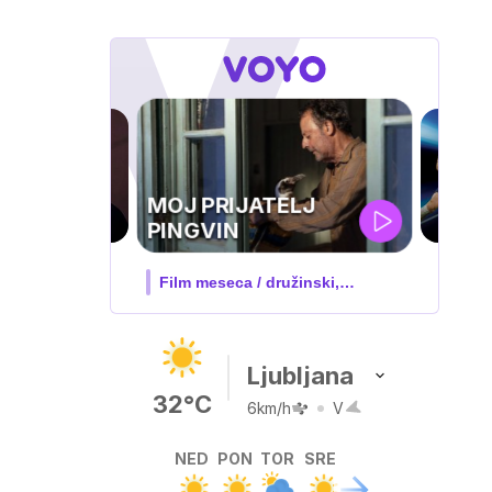
UEFA
SUPERPOKAL
V živo na VOYO: sreda ob 20.30
Ljubljana
32°C
6km/h
V
NED
PON
TOR
SRE