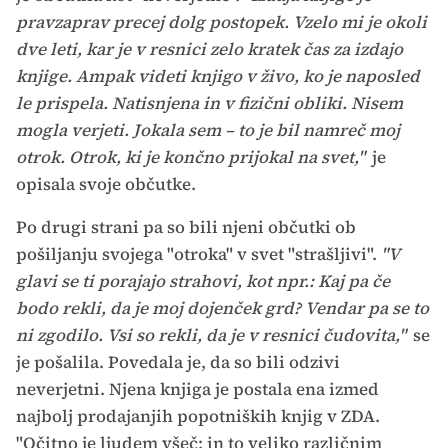
pravzaprav precej dolg postopek. Vzelo mi je okoli
dve leti, kar je v resnici zelo kratek čas za izdajo
knjige. Ampak videti knjigo v živo, ko je naposled
le prispela. Natisnjena in v fizični obliki. Nisem
mogla verjeti. Jokala sem – to je bil namreč moj
otrok. Otrok, ki je končno prijokal na svet,"
je
opisala svoje občutke.
Po drugi strani pa so bili njeni občutki ob
pošiljanju svojega "otroka" v svet "strašljivi".
"V
glavi se ti porajajo strahovi, kot npr.: Kaj pa če
bodo rekli, da je moj dojenček grd? Vendar pa se to
ni zgodilo. Vsi so rekli, da je v resnici čudovita,"
se
je pošalila. Povedala je, da so bili odzivi
neverjetni. Njena knjiga je postala ena izmed
najbolj prodajanjih popotniških knjig v ZDA.
"Očitno je ljudem všeč; in to veliko različnim