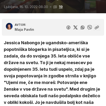
Ljubljana, 16. 10. 2022 08.00
19
AVTOR:
Maja Pavlin
Jessica Nabongo je ugandsko-ameriška
popotniška blogerka in pisateljica, ki si je
zadala, da do svojega 35. leta obišče vse
države na svetu. To ji je nekaj mesecev po
dopolnjenem 35. letu tudi uspelo, zdaj pa je
svoja popotovanja in zgodbe strnila v knjigo
"Ujemi me, če me moreš: Potovanje ene
ženske v vse države na svetu". Med drugim je
seveda obiskala tudi našo podalpsko deželico
v obliki kokoši. Jo je navdušila bolj kot naša