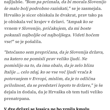
najljubše.
"Bom pa priznala, da bi morala Slovenijo
še malo bolj podrobno raziskati,"
se je zasmejala.
Hrvaško je sicer obiskala že dvakrat, prav tako pa
je obiskala več krajev v državi.
"Ampak ko se
vrnem v Slovenijo, pričakujem, da mi boste
pokazali najboljše od najboljšega. Videti hočem
vse!"
se je pošalila.
"Istočasno sem prepričana, da je Slovenija država,
na katero ne pomisli prav veliko ljudi. Ne
pomislijo na to, da ima obalo, da je zelo blizu
Italije ... celo zdaj, ko se vse več ljudi vrača k
potovanjem v Evropi, mislim, da je to odlična
priložnost, da se predstavi lepoto te države,"
je še
dejala in dodala, da je Hrvaška ob tem tudi veliko
prenatrpana.
V dve državi se Jessica ne bo vrnila kmalu