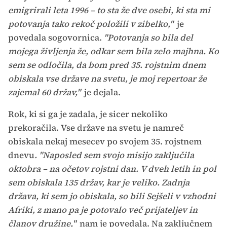
emigrirali leta 1996 – to sta že dve osebi, ki sta mi
potovanja tako rekoč položili v zibelko,"
je
povedala sogovornica.
"Potovanja so bila del
mojega življenja že, odkar sem bila zelo majhna. Ko
sem se odločila, da bom pred 35. rojstnim dnem
obiskala vse države na svetu, je moj repertoar že
zajemal 60 držav,"
je dejala.
Rok, ki si ga je zadala, je sicer nekoliko
prekoračila. Vse države na svetu je namreč
obiskala nekaj mesecev po svojem 35. rojstnem
dnevu
. "Naposled sem svojo misijo zaključila
oktobra – na očetov rojstni dan. V dveh letih in pol
sem obiskala 135 držav, kar je veliko. Zadnja
država, ki sem jo obiskala, so bili Sejšeli v vzhodni
Afriki, z mano pa je potovalo več prijateljev in
članov družine,"
nam je povedala. Na zaključnem