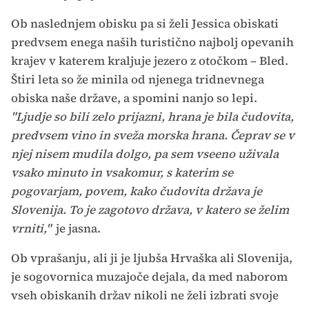
Ob naslednjem obisku pa si želi Jessica obiskati
predvsem enega naših turistično najbolj opevanih
krajev v katerem kraljuje jezero z otočkom – Bled.
Štiri leta so že minila od njenega tridnevnega
obiska naše države, a spomini nanjo so lepi.
"Ljudje so bili zelo prijazni, hrana je bila čudovita,
predvsem vino in sveža morska hrana. Čeprav se v
njej nisem mudila dolgo, pa sem vseeno uživala
vsako minuto in vsakomur, s katerim se
pogovarjam, povem, kako čudovita država je
Slovenija. To je zagotovo država, v katero se želim
vrniti,"
je jasna.
Ob vprašanju, ali ji je ljubša Hrvaška ali Slovenija,
je sogovornica muzajoče dejala, da med naborom
vseh obiskanih držav nikoli ne želi izbrati svoje