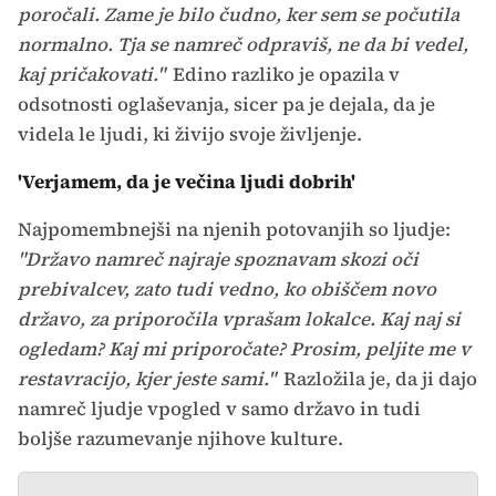
poročali. Zame je bilo čudno, ker sem se počutila
normalno. Tja se namreč odpraviš, ne da bi vedel,
kaj pričakovati."
Edino razliko je opazila v
odsotnosti oglaševanja, sicer pa je dejala, da je
videla le ljudi, ki živijo svoje življenje.
'Verjamem, da je večina ljudi dobrih'
Najpomembnejši na njenih potovanjih so ljudje:
"Državo namreč najraje spoznavam skozi oči
prebivalcev, zato tudi vedno, ko obiščem novo
državo, za priporočila vprašam lokalce. Kaj naj si
ogledam? Kaj mi priporočate? Prosim, peljite me v
restavracijo, kjer jeste sami."
Razložila je, da ji dajo
namreč ljudje vpogled v samo državo in tudi
boljše razumevanje njihove kulture.