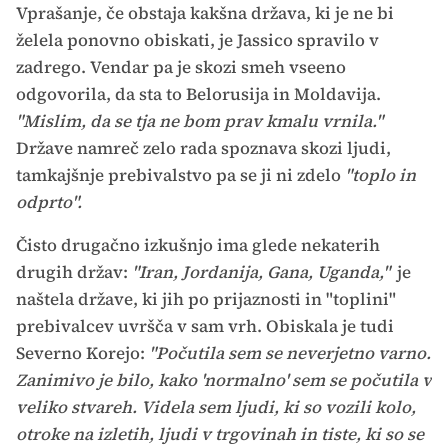
Vprašanje, če obstaja kakšna država, ki je ne bi
želela ponovno obiskati, je Jassico spravilo v
zadrego. Vendar pa je skozi smeh vseeno
odgovorila, da sta to Belorusija in Moldavija.
"Mislim, da se tja ne bom prav kmalu vrnila."
Države namreč zelo rada spoznava skozi ljudi,
tamkajšnje prebivalstvo pa se ji ni zdelo
"toplo in
odprto".
Čisto drugačno izkušnjo ima glede nekaterih
drugih držav:
"Iran, Jordanija, Gana, Uganda,"
je
naštela države, ki jih po prijaznosti in "toplini"
prebivalcev uvršča v sam vrh. Obiskala je tudi
Severno Korejo:
"Počutila sem se neverjetno varno.
Zanimivo je bilo, kako 'normalno' sem se počutila v
veliko stvareh. Videla sem ljudi, ki so vozili kolo,
otroke na izletih, ljudi v trgovinah in tiste, ki so se