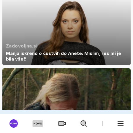
Zadovoljna.si
Manja iskreno o čustvih do Anete: Mislim, res mi je
bila všeč
24ur.com
Ganjena Tamara: To je največ, kar sem lahko dobila