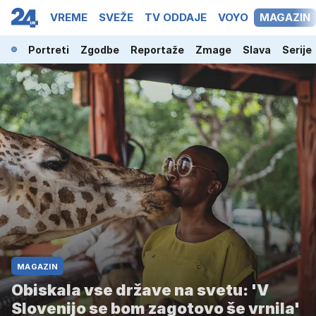
OPKAST
VREME
SVEŽE
TV ODDAJE
VOYO
MAGAZIN
Portreti
Zgodbe
Reportaže
Zmage
Slava
Serije
MAGAZIN
Obiskala vse države na svetu: 'V
Slovenijo se bom zagotovo še vrnila'