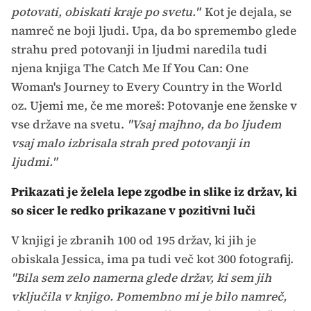
potovati, obiskati kraje po svetu."
Kot je dejala, se
namreč ne boji ljudi. Upa, da bo spremembo glede
strahu pred potovanji in ljudmi naredila tudi
njena knjiga The Catch Me If You Can: One
Woman's Journey to Every Country in the World
oz. Ujemi me, če me moreš: Potovanje ene ženske v
vse države na svetu.
"Vsaj majhno, da bo ljudem
vsaj malo izbrisala strah pred potovanji in
ljudmi."
Prikazati je želela lepe zgodbe in slike iz držav, ki
so sicer le redko prikazane v pozitivni luči
V knjigi je zbranih 100 od 195 držav, ki jih je
obiskala Jessica, ima pa tudi več kot 300 fotografij.
"Bila sem zelo namerna glede držav, ki sem jih
vključila v knjigo. Pomembno mi je bilo namreč,