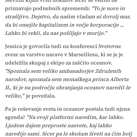
Številni kljub vrsti dokazov sicer še vedno ne
priznavajo podnebnih sprememb:
"To je noro in
strašljivo. Dejstvo, da našim vladam ni dovolj mar,
da bi omejile kapitalizem in večje korporacije ...
Lahko bi rekli, da nas pošiljajo v morijo."
Jessica je govorila tudi na konferenci Svetovne
zveze za varstvo narave v Marseillesu, ki se je je
udeležila skupaj z ekipo za zaščito oceanov.
"Spoznala sem veliko ambasadorjev Združenih
narodov, spoznala sem monaškega princa Alberta
II., ki je na področju ohranjanja oceanov naredil že
veliko,"
je povedala.
Pa je reševanje sveta in oceanov postala tudi njena
agenda?
"Na svoji platformi naredim, kar lahko.
Ljudem dajem preproste nasvete, kaj lahko
naredijo sami. Sicer pa le skušam živeti na čim bolj