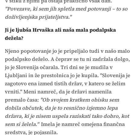
V stiku z njimi pa ostaja praktično vsak dan.
"Povezave, ki sem jih spletla med potovanji – to so
doživljenjska prijateljstva."
Ji je ljubša Hrvaška ali naša mala podalpska
dežela?
Njeno popotovanje jo je pripeljalo tudi v našo malo
podalpsko deželo. A čeprav se tu ni zadržala dolgo,
jo je Slovenija očarala. Tri dni se je mudila v
Ljubljani in že prestolnica jo je kupila. "Slovenija je
zagotovo ena izmed tistih držav, v katero se želim
vrniti." Meni namreč, da je državi namenila
premalo časa:
"Ob svojem kratkem obisku sem
dobila občutek, da je to resnično izjemno lepa
država, ki je nisem uspela raziskati tako dobro, kot
sem si želela."
Imela je namreč omejena finančna
sredstva, je pojasnila.