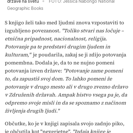
države na svetu
FOTO: Jessica Nabongo National
Geographic Books
S knjigo želi tako med ljudmi znova vzpostaviti to
izgubljeno povezanost.
"Toliko stvari nas ločuje –
etnična pripadnost, nacionalnost, religija.
Potovanje pa te predstavi drugim ljudem in
kulturam,"
je poudarila, zakaj se ji zdijo potovanja
pomembna. Dodala je, da to ne nujno pomeni
potovanja izven države:
"Potovanje zame pomeni
to, da zapustiš svoj dom. To lahko pomeni že
potovanje v drugo mesto ali v drugo zvezno državo
v Združenih državah. Ampak bistvo vsega pa je, da
odpremo svoje misli in da se spoznamo z načinom
življenja drugih ljudi."
Občutke, ko je v knjigi zapisala svojo zadnjo piko,
je občutila kot "neverjetne".
"Izdaja knjige je