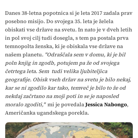
Danes 38-letna popotnica si je leta 2017 zadala prav
posebno misijo. Do svojega 35. leta je želela
obiskati vse države na svetu. In nato je v dveh letih
in pol svoj cilj tudi dosegla, s tem pa postala prva
temnopolta ženska, ki je obiskala vse države na
našem planetu.
"Odraščala sem v domu, ki je bil
poln knjig in zgodb, potujem pa že od svojega
četrtega leta. Sem tudi velika ljubiteljica
geografije. Obisk vseh držav na svetu je bilo nekaj,
kar se ni zgodilo kar tako, temveč je bilo to že od
nekdaj začrtano na moji poti in se je naposled
moralo zgoditi,"
mi je povedala
Jessica Nabongo
,
Američanka ugandskega porekla.