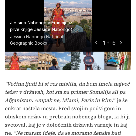
Jessica Nabongo v Franciji (iz
Jessica Nabongo v Italiji (iz prve
Jessica Nabongo na Finskem (iz
Jessica Nabongo na Kubi (iz prve
Jessica Nabongo, ZDA (iz prve
Jessica Nabongo na Japonskem
prve knjige Jessice Nabongo)
knjige Jessice Nabongo)
prve knjige Jessice Nabongo)
knjige Jessice Nabongo)
knjige Jessice Nabongo)
(iz prve knjige Jessice Nabongo)
Jessica Nabongo National
Jessica Nabongo National
Jessica Nabongo National
Jessica Nabongo National
Jessica Nabongo National
Jessica Nabongo National
1
6
Geographic Books
Geographic Books
Geographic Books
Geographic Books
Geographic Books
Geographic Books
"Večina ljudi bi si res mislila, da bom imela največ
težav v državah, kot sta na primer Somalija ali pa
Afganistan. Ampak ne, Miami, Pariz in Rim,"
je še
enkrat naštela mesta. Pred svojim podvigom in
obiskom držav ni prebrala nobenega bloga, ki bi ji
svetoval, kaj je v določenih državah varneje in kaj
ne.
"Ne maram ideje, da se moramo ženske bati