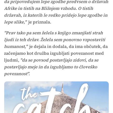
da pripovedujem lepe zgodbe predvsem o državah
Afrike in tistih na Bližnjem vzhodu. O tistih
državah, iz katerih le redko pridejo lepe zgodbe in
lepe slike,"
je priznala.
"Prav tako pa sem želela s knjigo zmanjšati strah
ljudi iz teh držav. Želela sem ponovno vzpostaviti
humanost,"
je dejala in dodala, da ima občutek, da
začenjamo kot družba izgubljati povezanost med
ljudmi,
"da se povsod postavljajo zidovi, da se
postavljajo meje in da izgubljamo to človeško
povezanost".