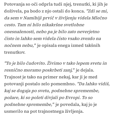
Potovanja so oči odprla tudi njej, trenutki, ki jih je
doživela, pa bodo z njo ostali do konca.
"Zdi se mi,
da sem v Namibiji prvič v življenju videla Mlečno
cesto. Tam ni bilo nikakršne svetlobne
onesnaženosti, nebo pa je bilo zato neverjetno
čisto in lahko sem videla čisto vsako zvezdo na
nočnem nebu,"
je opisala enega izmed takšnih
trenutkov.
"To je bilo čudovito. Živimo v tako lepem svetu in
resnično moramo poskrbeti zanj,"
je dejala.
Trajnost je tako na primer nekaj, kar ji je med
potovanji postalo zelo pomembno.
"Da lahko vidiš,
kaj se dogaja po svetu, podnebne spremembe,
požare, ki so poleti divjali po Evropi. To so
podnebne spremembe,"
je povedala, kaj jo je
usmerilo na pot trajnostnega življenja.