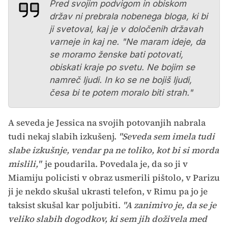
Pred svojim podvigom in obiskom
držav ni prebrala nobenega bloga, ki bi
ji svetoval, kaj je v določenih državah
varneje in kaj ne. "Ne maram ideje, da
se moramo ženske bati potovati,
obiskati kraje po svetu. Ne bojim se
namreč ljudi. In ko se ne bojiš ljudi,
česa bi te potem moralo biti strah."
A seveda je Jessica na svojih potovanjih nabrala
tudi nekaj slabih izkušenj.
"Seveda sem imela tudi
slabe izkušnje, vendar pa ne toliko, kot bi si morda
mislili,"
je poudarila. Povedala je, da so ji v
Miamiju policisti v obraz usmerili pištolo, v Parizu
ji je nekdo skušal ukrasti telefon, v Rimu pa jo je
taksist skušal kar poljubiti.
"A zanimivo je, da se je
veliko slabih dogodkov, ki sem jih doživela med