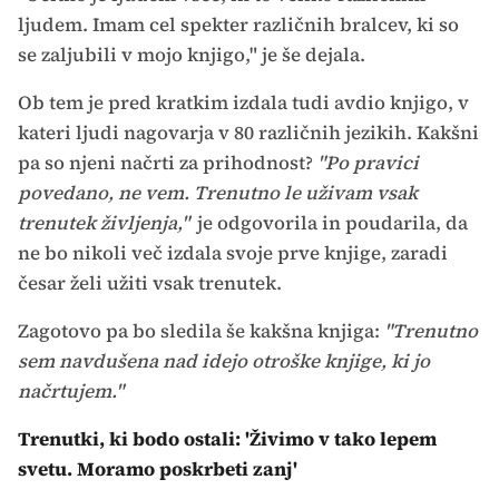
ljudem. Imam cel spekter različnih bralcev, ki so
se zaljubili v mojo knjigo," je še dejala.
Ob tem je pred kratkim izdala tudi avdio knjigo, v
kateri ljudi nagovarja v 80 različnih jezikih. Kakšni
pa so njeni načrti za prihodnost?
"Po pravici
povedano, ne vem. Trenutno le uživam vsak
trenutek življenja,"
je odgovorila in poudarila, da
ne bo nikoli več izdala svoje prve knjige, zaradi
česar želi užiti vsak trenutek.
Zagotovo pa bo sledila še kakšna knjiga:
"Trenutno
sem navdušena nad idejo otroške knjige, ki jo
načrtujem."
Trenutki, ki bodo ostali: 'Živimo v tako lepem
svetu. Moramo poskrbeti zanj'