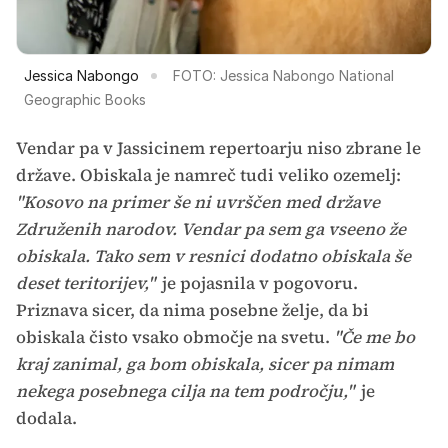
Jessica Nabongo
FOTO: Jessica Nabongo National
Geographic Books
Vendar pa v Jassicinem repertoarju niso zbrane le
države. Obiskala je namreč tudi veliko ozemelj:
"Kosovo na primer še ni uvrščen med države
Združenih narodov. Vendar pa sem ga vseeno že
obiskala. Tako sem v resnici dodatno obiskala še
deset teritorijev,"
je pojasnila v pogovoru.
Priznava sicer, da nima posebne želje, da bi
obiskala čisto vsako območje na svetu.
"Če me bo
kraj zanimal, ga bom obiskala, sicer pa nimam
nekega posebnega cilja na tem področju,"
je
dodala.