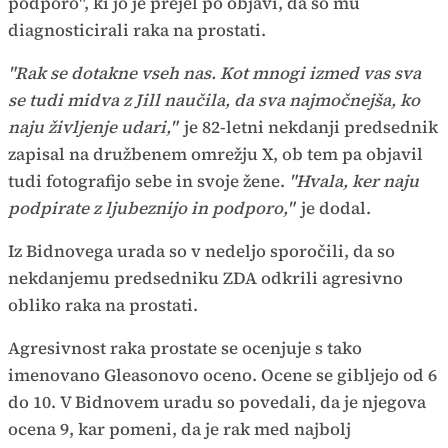
podporo", ki jo je prejel po objavi, da so mu
diagnosticirali raka na prostati.
"Rak se dotakne vseh nas. Kot mnogi izmed vas sva
se tudi midva z Jill naučila, da sva najmočnejša, ko
naju življenje udari,"
je 82-letni nekdanji predsednik
zapisal na družbenem omrežju X, ob tem pa objavil
tudi fotografijo sebe in svoje žene.
"Hvala, ker naju
podpirate z ljubeznijo in podporo,"
je dodal.
Iz Bidnovega urada so v nedeljo sporočili, da so
nekdanjemu predsedniku ZDA odkrili agresivno
obliko raka na prostati.
Agresivnost raka prostate se ocenjuje s tako
imenovano Gleasonovo oceno. Ocene se gibljejo od 6
do 10. V Bidnovem uradu so povedali, da je njegova
ocena 9, kar pomeni, da je rak med najbolj