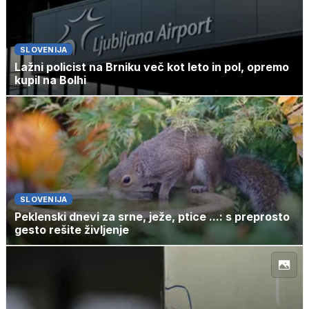
SLOVENIJA
Lažni policist na Brniku več kot leto in pol, opremo
kupil na Bolhi
SLOVENIJA
Peklenski dnevi za srne, ježe, ptice ...: s preprosto
gesto rešite življenje