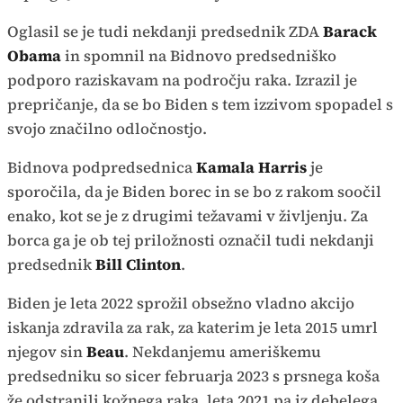
Oglasil se je tudi nekdanji predsednik ZDA
Barack
Obama
in spomnil na Bidnovo predsedniško
podporo raziskavam na področju raka. Izrazil je
prepričanje, da se bo Biden s tem izzivom spopadel s
svojo značilno odločnostjo.
Bidnova podpredsednica
Kamala Harris
je
sporočila, da je Biden borec in se bo z rakom soočil
enako, kot se je z drugimi težavami v življenju. Za
borca ga je ob tej priložnosti označil tudi nekdanji
predsednik
Bill Clinton
.
Biden je leta 2022 sprožil obsežno vladno akcijo
iskanja zdravila za rak, za katerim je leta 2015 umrl
njegov sin
Beau
. Nekdanjemu ameriškemu
predsedniku so sicer februarja 2023 s prsnega koša
že odstranili kožnega raka, leta 2021 pa iz debelega