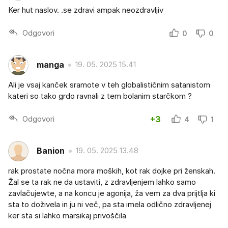
Ker hut naslov. .se zdravi ampak neozdravljiv
Odgovori
0
0
manga
19. 05. 2025 15.41
Ali je vsaj kanček sramote v teh globalističnim satanistom
kateri so tako grdo ravnali z tem bolanim starčkom ?
Odgovori
+3
4
1
Banion
19. 05. 2025 13.48
rak prostate nočna mora moških, kot rak dojke pri ženskah.
Žal se ta rak ne da ustaviti, z zdravljenjem lahko samo
zavlačujewte, a na koncu je agonija, ža vem za dva prijtlja ki
sta to doživela in ju ni več, pa sta imela odlično zdravljenej
ker sta si lahko marsikaj privoščila