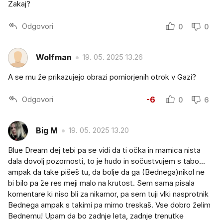
Zakaj?
Odgovori
0
0
Wolfman
19. 05. 2025 13.26
A se mu že prikazujejo obrazi pomiorjenih otrok v Gazi?
Odgovori
-6
0
6
Big M
19. 05. 2025 13.20
Blue Dream dej tebi pa se vidi da ti očka in mamica nista
dala dovolj pozornosti, to je hudo in sočustvujem s tabo...
ampak da take pišeš tu, da bolje da ga (Bednega)nikol ne
bi bilo pa že res meji malo na krutost. Sem sama pisala
komentare ki niso bli za nikamor, pa sem tuji vlki nasprotnik
Bednega ampak s takimi pa mimo treskaš. Vse dobro želim
Bednemu! Upam da bo zadnje leta, zadnje trenutke