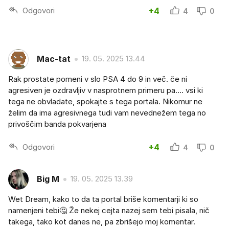
Odgovori
+4
4
0
Mac-tat
19. 05. 2025 13.44
Rak prostate pomeni v slo PSA 4 do 9 in več. če ni
agresiven je ozdravljiv v nasprotnem primeru pa.... vsi ki
tega ne obvladate, spokajte s tega portala. Nikomur ne
želim da ima agresivnega tudi vam nevednežem tega no
privoščim banda pokvarjena
Odgovori
+4
4
0
Big M
19. 05. 2025 13.39
Wet Dream, kako to da ta portal briše komentarji ki so
namenjeni tebi🤔 Že nekej cejta nazej sem tebi pisala, nič
takega, tako kot danes ne, pa zbrišejo moj komentar.