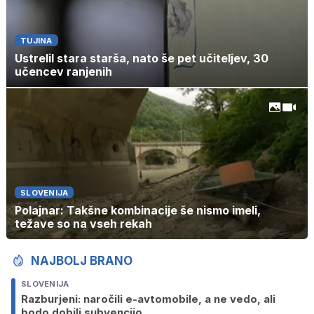
TUJINA
Ustrelil stara starša, nato še pet učiteljev, 30
učencev ranjenih
SLOVENIJA
Polajnar: Takšne kombinacije še nismo imeli,
težave so na vseh rekah
NAJBOLJ BRANO
SLOVENIJA
Razburjeni: naročili e-avtomobile, a ne vedo, ali
bodo dobili subvencijo