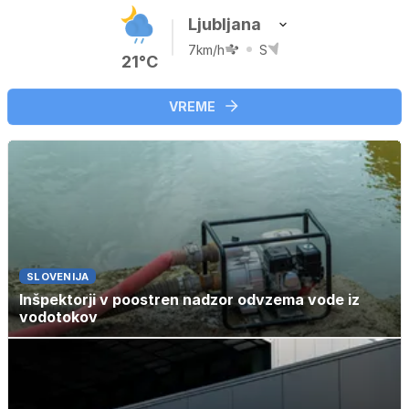
Ljubljana
7km/h
S
21°C
VREME
SLOVENIJA
Inšpektorji v poostren nadzor odvzema vode iz
vodotokov