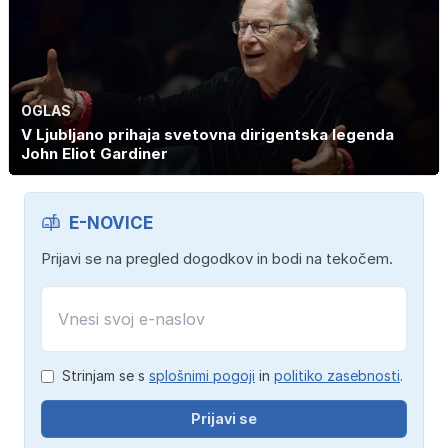
OGLAS
V Ljubljano prihaja svetovna dirigentska legenda
John Eliot Gardiner
E-NOVICE
Prijavi se na pregled dogodkov in bodi na tekočem.
Strinjam se s
splošnimi pogoji
in
politiko zasebnosti
.
Prijavi se