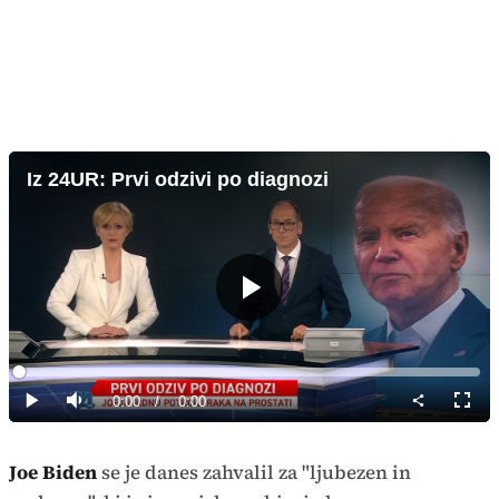
Iz 24UR: Prvi odzivi po diagnozi
Predvajaj
Loaded
:
0%
Current
0:00
/
Duration
0:00
Predvajaj
Tiho
Celoz
način
Time
Joe Biden
se je danes zahvalil za "ljubezen in