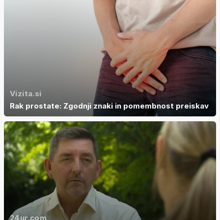
Vizita.si
Rak prostate: Zgodnji znaki in pomembnost preiskav
24ur.com