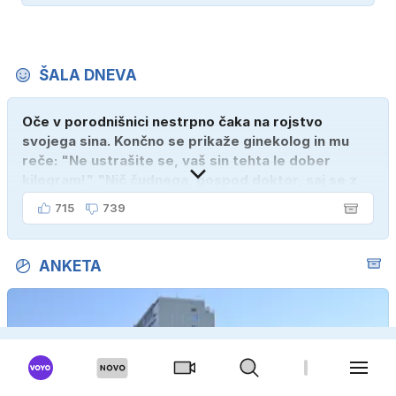
ŠALA DNEVA
Oče v porodnišnici nestrpno čaka na rojstvo
svojega sina. Končno se prikaže ginekolog in mu
reče: "Ne ustrašite se, vaš sin tehta le dober
kilogram!" "Nič čudnega, gospod doktor, saj se z
ženo poznava šele tri mesece."
715
739
ANKETA