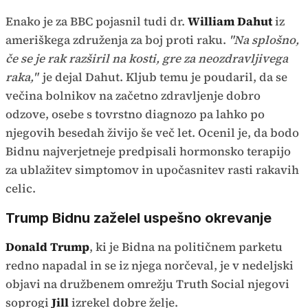
Enako je za BBC pojasnil tudi dr.
William Dahut
iz
ameriškega združenja za boj proti raku.
"Na splošno,
če se je rak razširil na kosti, gre za neozdravljivega
raka,"
je dejal Dahut. Kljub temu je poudaril, da se
večina bolnikov na začetno zdravljenje dobro
odzove, osebe s tovrstno diagnozo pa lahko po
njegovih besedah živijo še več let. Ocenil je, da bodo
Bidnu najverjetneje predpisali hormonsko terapijo
za ublažitev simptomov in upočasnitev rasti rakavih
celic.
Trump Bidnu zaželel uspešno okrevanje
Donald Trump
, ki je Bidna na političnem parketu
redno napadal in se iz njega norčeval, je v nedeljski
objavi na družbenem omrežju Truth Social njegovi
soprogi
Jill
izrekel dobre želje.