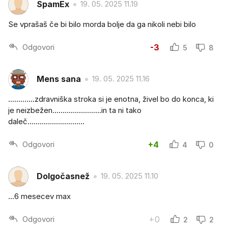
SpamEx
19. 05. 2025 11.19
Se vprašaš če bi bilo morda bolje da ga nikoli nebi bilo
Odgovori
-3
5
8
Mens sana
19. 05. 2025 11.16
.............zdravniška stroka si je enotna, živel bo do konca, ki
je neizbežen........................in ta ni tako
daleč............................
Odgovori
+4
4
0
Dolgočasnež
19. 05. 2025 11.10
...6 mesecev max
Odgovori
+0
2
2