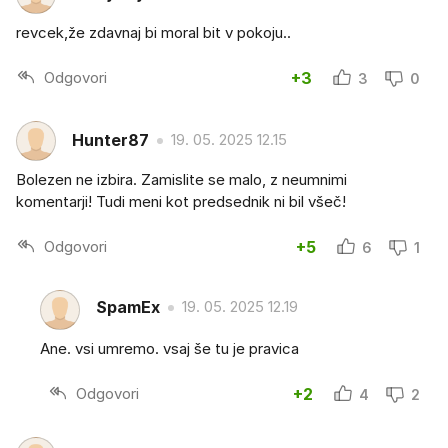
revcek,že zdavnaj bi moral bit v pokoju..
Odgovori
+3
3
0
Hunter87
19. 05. 2025 12.15
Bolezen ne izbira. Zamislite se malo, z neumnimi
komentarji! Tudi meni kot predsednik ni bil všeč!
Odgovori
+5
6
1
SpamEx
19. 05. 2025 12.19
Ane. vsi umremo. vsaj še tu je pravica
Odgovori
+2
4
2