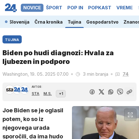
NOVICE
ŠPORT
POP IN
POPKAST
VREME
Slovenija
Črna kronika
Tujina
Gospodarstvo
Znanos
TUJINA
Biden po hudi diagnozi: Hvala za
ljubezen in podporo
Washington, 19. 05. 2025 07.00
3 min branja
74
AVTOR:
STA
M.S.
+1
Joe Biden se je oglasil
potem, ko so iz
njegovega urada
sporočili, da ima hudo