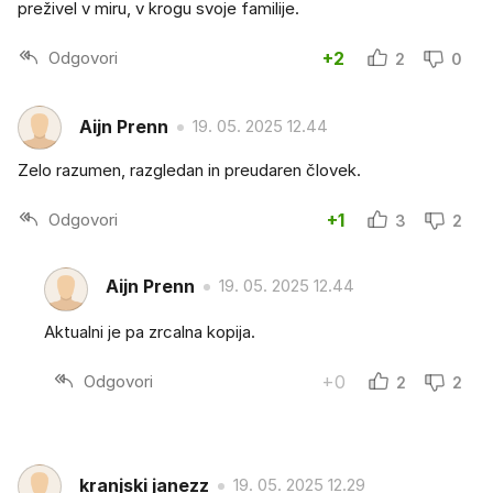
preživel v miru, v krogu svoje familije.
Odgovori
+2
2
0
Aijn Prenn
19. 05. 2025 12.44
Zelo razumen, razgledan in preudaren človek.
Odgovori
+1
3
2
Aijn Prenn
19. 05. 2025 12.44
Aktualni je pa zrcalna kopija.
Odgovori
+0
2
2
kranjski janezz
19. 05. 2025 12.29