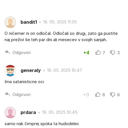
bandit1
19. 05. 2025 11.05
O ničemer ni on odločal. Odločali so drugi, zato ga pustite
naj preživi še teh par dni ali mesecev v svojih sanjah.
Odgovori
+4
7
3
generaly
19. 05. 2025 10.47
Ima satanisticne oci
Odgovori
+0
6
6
prdara
19. 05. 2025 10.45
samo nak čimprej spoka ta hudodelec