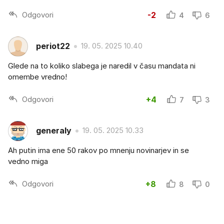
Odgovori
-2
4
6
periot22
19. 05. 2025 10.40
Glede na to koliko slabega je naredil v času mandata ni
omembe vredno!
Odgovori
+4
7
3
generaly
19. 05. 2025 10.33
Ah putin ima ene 50 rakov po mnenju novinarjev in se
vedno miga
Odgovori
+8
8
0