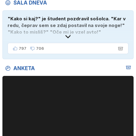
ŠALA DNEVA
"Kako si kaj?" je študent pozdravil sošolca. "Kar v
redu, čeprav sem se zdaj postavil na svoje noge!"
"Kako to misliš?" "Oče mi je vzel avto!"
797
706
ANKETA