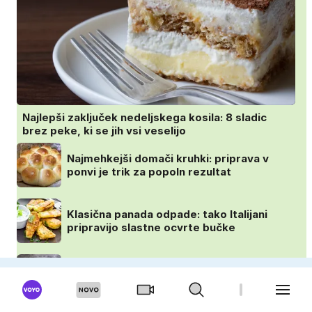
Najlepši zaključek nedeljskega kosila: 8 sladic
brez peke, ki se jih vsi veselijo
Najmehkejši domači kruhki: priprava v
ponvi je trik za popoln rezultat
Klasična panada odpade: tako Italijani
pripravijo slastne ocvrte bučke
Puding brez kuhanja: preprost trik za
pripravo v le nekaj minutah