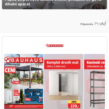
dihalni aparat
Priporoča