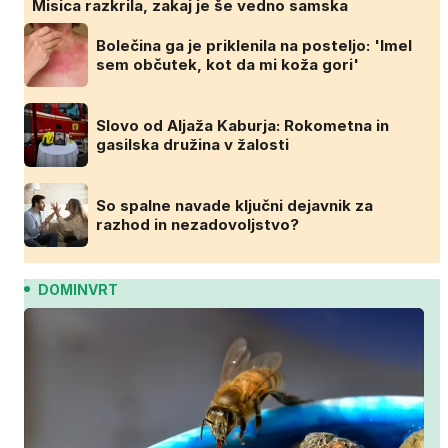
Misica razkrila, zakaj je še vedno samska
Bolečina ga je priklenila na posteljo: 'Imel
sem občutek, kot da mi koža gori'
Slovo od Aljaža Kaburja: Rokometna in
gasilska družina v žalosti
So spalne navade ključni dejavnik za
razhod in nezadovoljstvo?
DOMINVRT