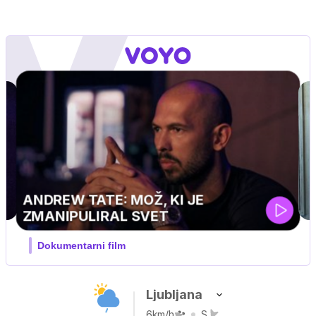
GVIN
pustolovski
Ljubljana
6km/h
S