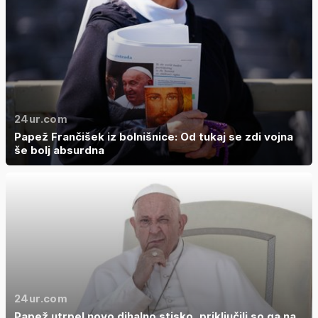
24ur.com
Papež Frančišek iz bolnišnice: Od tukaj se zdi vojna
še bolj absurdna
24ur.com
Papež utrpel novo dihalno stisko, priključili so ga na