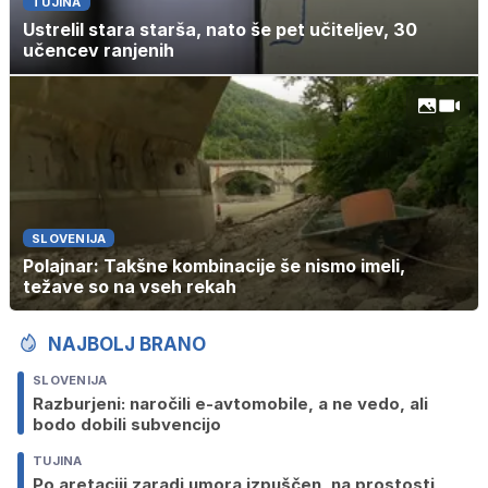
TUJINA
Ustrelil stara starša, nato še pet učiteljev, 30
učencev ranjenih
SLOVENIJA
Polajnar: Takšne kombinacije še nismo imeli,
težave so na vseh rekah
NAJBOLJ BRANO
SLOVENIJA
Razburjeni: naročili e-avtomobile, a ne vedo, ali
bodo dobili subvencijo
TUJINA
Po aretaciji zaradi umora izpuščen, na prostosti