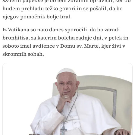
88-letni papež se je ob tem zbranim opravičil, ker ob
hudem prehladu težko govori in se pošalil, da bo
njegov pomočnik bolje bral.
Iz Vatikana so nato danes sporočili, da bo zaradi
bronhitisa, za katerim boleha zadnje dni, v petek in
soboto imel avdience v Domu sv. Marte, kjer živi v
skromnih sobah.