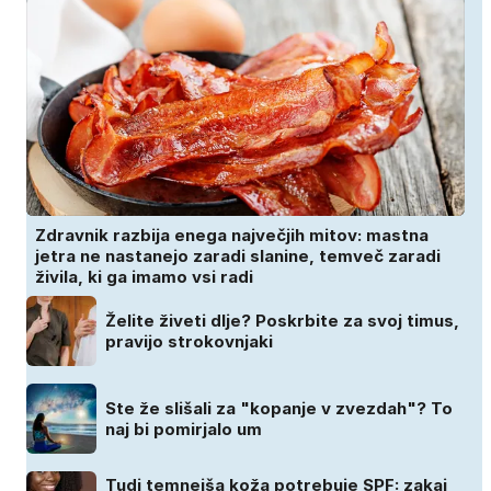
Zdravnik razbija enega največjih mitov: mastna
jetra ne nastanejo zaradi slanine, temveč zaradi
živila, ki ga imamo vsi radi
Želite živeti dlje? Poskrbite za svoj timus,
pravijo strokovnjaki
Ste že slišali za "kopanje v zvezdah"? To
naj bi pomirjalo um
Tudi temnejša koža potrebuje SPF: zakaj