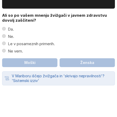
Ali so po vašem mnenju žvižgači v javnem zdravstvu
dovolj zaščiteni?
Da.
Ne.
Le v posameznih primerih.
Ne vem.
Moški
Ženska
V Mariboru iščejo žvižgača in 'skrivajo nepravilnosti'?
'Sistemski izziv'