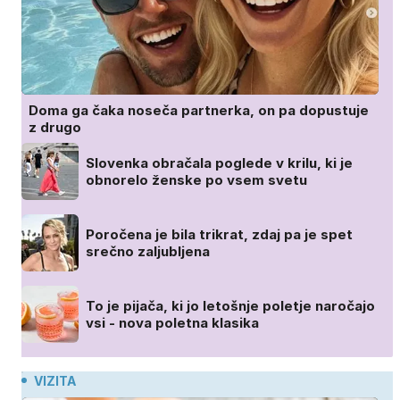
Doma ga čaka noseča partnerka, on pa dopustuje
z drugo
Slovenka obračala poglede v krilu, ki je
obnorelo ženske po vsem svetu
Poročena je bila trikrat, zdaj pa je spet
srečno zaljubljena
To je pijača, ki jo letošnje poletje naročajo
vsi - nova poletna klasika
VIZITA