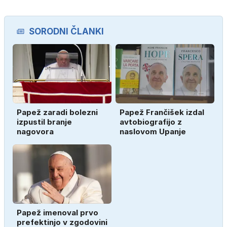
SORODNI ČLANKI
Papež zaradi bolezni
Papež Frančišek izdal
izpustil branje
avtobiografijo z
nagovora
naslovom Upanje
Papež imenoval prvo
prefektinjo v zgodovini