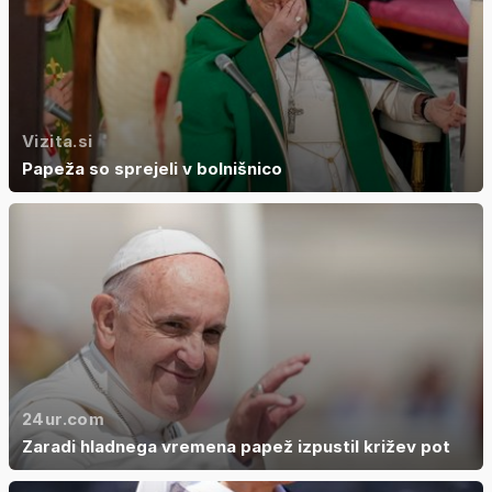
Vizita.si
Papeža so sprejeli v bolnišnico
24ur.com
Zaradi hladnega vremena papež izpustil križev pot