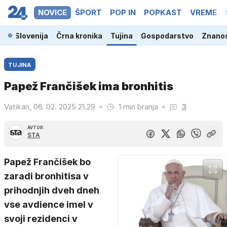
NOVICE
ŠPORT
POP IN
POPKAST
VREME
Slovenija
Črna kronika
Tujina
Gospodarstvo
Znanos
TUJINA
Papež Frančišek ima bronhitis
Vatikan, 06. 02. 2025 21.29
1 min branja
3
AVTOR:
STA
Papež Frančišek bo
zaradi bronhitisa v
prihodnjih dveh dneh
vse avdience imel v
svoji rezidenci v