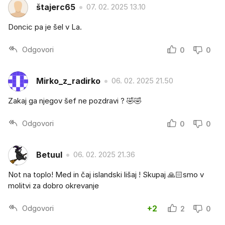
štajerc65
07. 02. 2025 13.10
Doncic pa je šel v La.
Odgovori
0
0
Mirko_z_radirko
06. 02. 2025 21.50
Zakaj ga njegov šef ne pozdravi ? 🤣🤣
Odgovori
0
0
Betuul
06. 02. 2025 21.36
Not na toplo! Med in čaj islandski lišaj ! Skupaj 🙏🏻smo v
molitvi za dobro okrevanje
Odgovori
+2
2
0