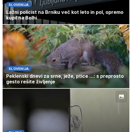
SLOVENIJA
Lažni policist na Brniku več kot leto in pol, opremo
kupil na Bolhi
SLOVENIJA
Peklenski dnevi za srne, ježe, ptice ...: s preprosto
gesto rešite življenje