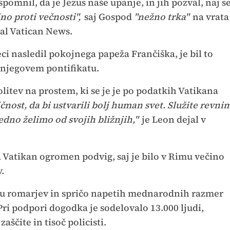
mnil, da je Jezus naše upanje, in jih pozval, naj s
o proti večnosti",
saj Gospod
"nežno trka"
na vrata
tal Vatican News.
ci nasledil pokojnega papeža Frančiška, je bil to
 njegovem pontifikatu.
olitev na prostem, ki se je je po podatkih Vatikana
ičnost, da bi ustvarili bolj human svet. Služite revni
vedno želimo od svojih bližnjih,"
je Leon dejal v
a Vatikan ogromen podvig, saj je bilo v Rimu večino
.
ilu romarjev in spričo napetih mednarodnih razmer
ri podpori dogodka je sodelovalo 13.000 ljudi,
aščite in tisoč policisti.