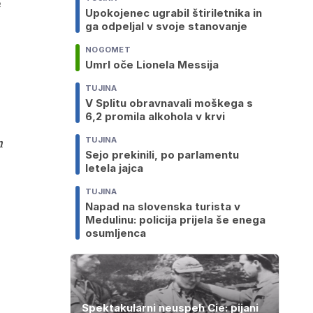
e
Upokojenec ugrabil štiriletnika in
ga odpeljal v svoje stanovanje
NOGOMET
Umrl oče Lionela Messija
TUJINA
V Splitu obravnavali moškega s
6,2 promila alkohola v krvi
m
TUJINA
Sejo prekinili, po parlamentu
letela jajca
TUJINA
Napad na slovenska turista v
Medulinu: policija prijela še enega
osumljenca
Spektakularni neuspeh Cie: pijani