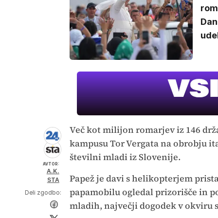
roma
Dan
udel
Več kot milijon romarjev iz 146 drž
kampusu Tor Vergata na obrobju ital
številni mladi iz Slovenije.
AVTOR:
A.K.
Papež je davi s helikopterjem prist
STA
papamobilu ogledal prizorišče in poz
Deli zgodbo:
mladih, največji dogodek v okviru s