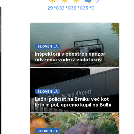
29 °C
33 °C
36 °C
35 °C
SLOVENIJA
Inšpektorji v poostren nadzor
odvzema vode iz vodotokov
SLOVENIJA
Lažni policist na Brniku več kot
leto in pol, opremo kupil na Bolhi
SLOVENIJA