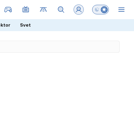
Preklopi barvni na
ZIN
ektor
Svet