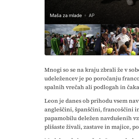
Maša za mlade
Maša za mlade
Maša za mlade
Maša za mlade
Maša za mlade
Maša za mlade
AP
AP
AP
AP
AP
AP
Mnogi so se na kraju zbrali že v sobo
udeležencev je po poročanju francos
spalnih vrečah ali podlogah in čak
Leon je danes ob prihodu vsem nav
angleščini, španščini, francoščini 
papamobilu deležen navdušenih vzk
plišaste živali, zastave in majice, 