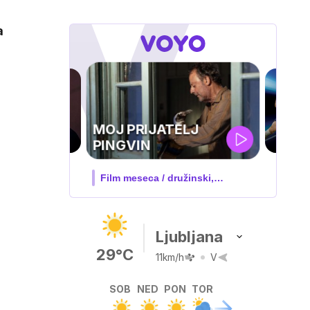
a
UEFA
SUPERPOKAL
V živo na VOYO: sreda ob 20.30
Ljubljana
29°C
11km/h
V
SOB
NED
PON
TOR