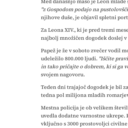
Med današnjo mašo je Leon mlade spo
"z Gospodom podajo na pustolovščin
njihove duše, je objavil spletni por
Za Leona XIV., ki je pred tremi mese
najbolj množičen dogodek doslej v
Papež je že v soboto zvečer vodil m
udeležilo 800.000 ljudi.
"Iščite prav
in tako pričajte o dobrem, ki si ga 
svojem nagovoru.
Teden dni trajajoč dogodek je bil z
tedna pol milijona mladih romarjev
Mestna policija je ob velikem štev
uvedla dodatne varnostne ukrepe. P
vključno s 3000 prostovoljci civilne z