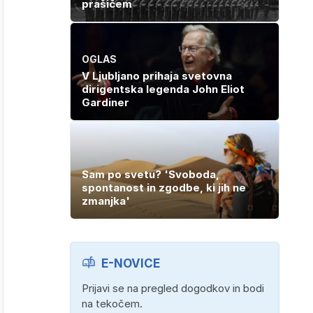
prašičem
OGLAS
V Ljubljano prihaja svetovna
dirigentska legenda John Eliot
Gardiner
Sam po svetu? 'Svoboda,
spontanost in zgodbe, ki jih ne
zmanjka'
E-NOVICE
Prijavi se na pregled dogodkov in bodi
na tekočem.