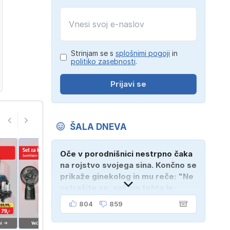
Strinjam se s
splošnimi pogoji
in
politiko zasebnosti
.
Prijavi se
ŠALA DNEVA
Oče v porodnišnici nestrpno čaka
na rojstvo svojega sina. Končno se
prikaže ginekolog in mu reče: "Ne
ustrašite se, vaš sin tehta le
dober kilogram!" "Nič čudnega,
804
859
gospod doktor, saj se z ženo
poznava šele tri mesece."