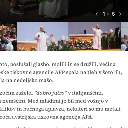
1
6
to, poslušali glasbo, molili in se družili. Večina
ke tiskovne agencije AFP spala na tleh v šotorih,
ala na nedeljsko mašo.
zočim zaželel
"dobro jutro"
v italijanščini,
in nemščini. Med mladimi je bil med vožnjo v
likov in bučnega aplavza, nekateri so mu metali
poroča avstrijska tiskovna agencija APA.