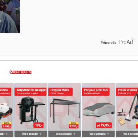
a
Priporoča