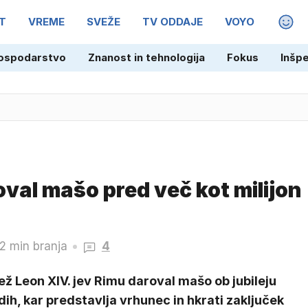
T
VREME
SVEŽE
TV ODDAJE
VOYO
MAGA
ospodarstvo
Znanost in tehnologija
Fokus
Inšp
v Medulinu: policija prijela še enega osumljenca
val mašo pred več kot milijon
2 min branja
4
ž Leon XIV. jev Rimu daroval mašo ob jubileju
ih, kar predstavlja vrhunec in hkrati zaključek