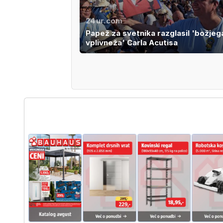
24ur.com
Papež za svetnika razglasil 'božjeg
vplivneža' Carla Acutisa