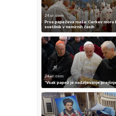
24ur.com
Prva papeževa maša: Cerkev mora b
svetilnik v nemirnih časih
24ur.com
'Vsak papež je nadaljevanje prejšnj