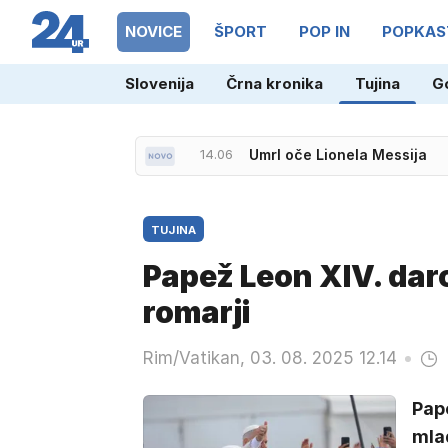
NOVICE
ŠPORT
POP IN
POPKAS
Slovenija
Črna kronika
Tujina
G
14.06
Umrl oče Lionela Messija
15.05
Napad na slovenska turista 
TUJINA
Papež Leon XIV. daro
romarji
Rim/Vatikan, 03. 08. 2025 12.14
Pape
mlad