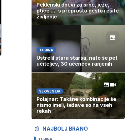
Peklenski dnevi za srne, ježe,
ptice ...: s preprosto gesto rešite
življenje
TUJINA
Ustrelil stara starša, nato še pet
učiteljev, 30 učencev ranjenih
SLOVENIJA
Polajnar: Takšne kombinacije še
nismo imeli, težave so na vseh
rekah
NAJBOLJ BRANO
TUJINA