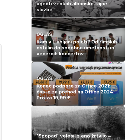
agenti v rokah albanske tajne
službe
OGLAS
Kam v Ljubljani poleti? Od rimskih
ostalin do sodobne umetnosti in
večernih koncertov
OGLAS
Konec podpore za Office 2021:
čas je za prehod na Office 2024
Pro za 19,99 €
'Spopad' velesil z eno žrtvijo –