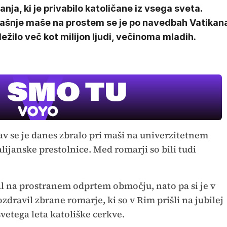
nja, ki je privabilo katoličane iz vsega sveta.
ašnje maše na prostem se je po navedbah Vatikan
ežilo več kot milijon ljudi, večinoma mladih.
av se je danes zbralo pri maši na univerzitetnem
ijanske prestolnice. Med romarji so bili tudi
al na prostranem odprtem območju, nato pa si je v
dravil zbrane romarje, ki so v Rim prišli na jubilej
vetega leta katoliške cerkve.