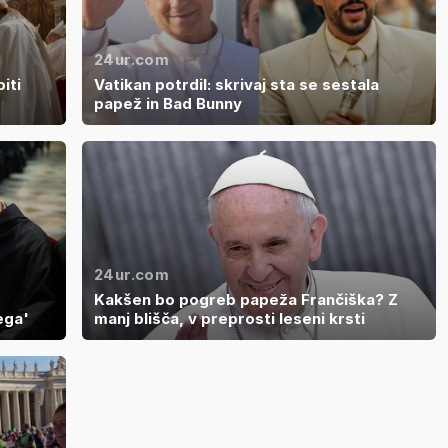
24ur.com
iti
Vatikan potrdil: skrivaj sta se sestala
papež in Bad Bunny
24ur.com
Kakšen bo pogreb papeža Frančiška? Z
ega'
manj blišča, v preprosti leseni krsti