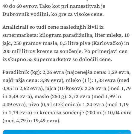
40 do 60 evrov. Tako kot pri namestitvah je
Dubrovnik vodilni, ko gre za visoke cene.
Analizirali so tudi cene naslednjih živil iz
supermarketa: kilogram paradižnika, liter mleka, 10
jajc, 250 gramov masla, 0,5 litra piva (Karlovačko) in
200 mililitrov kreme za sončenje. Po primerjavi cen
iz skupno 55 supermarketov so določili cene.
Paradižnik (kg): 2,26 evra (najcenejša cena: 1,29 evra,
najdražja cena: 3,89 evra), mleko (1 l): 1,33 evra (med
0,95 in 2,62 evra), jajca (10 kosov): 2,36 evra (med 1,79
in 3,49 evra), maslo (250 g): 2,72 evra (med 1,99 in
4,09 evra), pivo (0,5 l steklenica): 1,24 evra (med 1,19
in 1,79 evra) in krema za sončenje (200 ml): 10,04 evra
(med 4,79 in 19,49 evra).