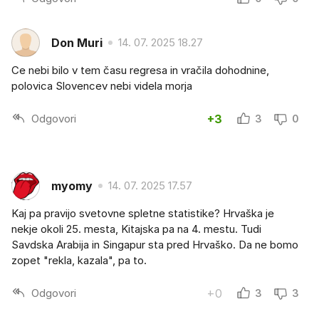
Don Muri
14. 07. 2025 18.27
Ce nebi bilo v tem času regresa in vračila dohodnine,
polovica Slovencev nebi videla morja
Odgovori
+3
3
0
myomy
14. 07. 2025 17.57
Kaj pa pravijo svetovne spletne statistike? Hrvaška je
nekje okoli 25. mesta, Kitajska pa na 4. mestu. Tudi
Savdska Arabija in Singapur sta pred Hrvaško. Da ne bomo
zopet "rekla, kazala", pa to.
Odgovori
+0
3
3