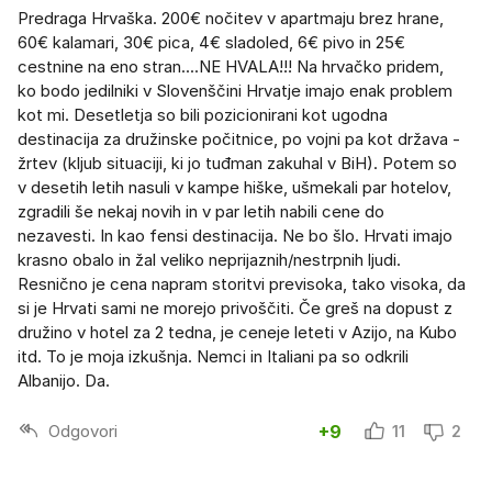
Predraga Hrvaška. 200€ nočitev v apartmaju brez hrane,
60€ kalamari, 30€ pica, 4€ sladoled, 6€ pivo in 25€
cestnine na eno stran....NE HVALA!!! Na hrvačko pridem,
ko bodo jedilniki v Slovenščini Hrvatje imajo enak problem
kot mi. Desetletja so bili pozicionirani kot ugodna
destinacija za družinske počitnice, po vojni pa kot država -
žrtev (kljub situaciji, ki jo tuđman zakuhal v BiH). Potem so
v desetih letih nasuli v kampe hiške, ušmekali par hotelov,
zgradili še nekaj novih in v par letih nabili cene do
nezavesti. In kao fensi destinacija. Ne bo šlo. Hrvati imajo
krasno obalo in žal veliko neprijaznih/nestrpnih ljudi.
Resnično je cena napram storitvi previsoka, tako visoka, da
si je Hrvati sami ne morejo privoščiti. Če greš na dopust z
družino v hotel za 2 tedna, je ceneje leteti v Azijo, na Kubo
itd. To je moja izkušnja. Nemci in Italiani pa so odkrili
Albanijo. Da.
Odgovori
+9
11
2