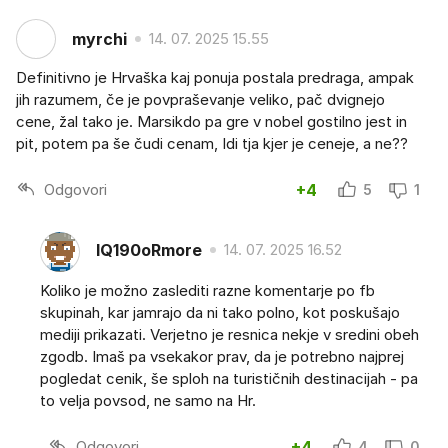
myrchi
14. 07. 2025 15.55
Definitivno je Hrvaška kaj ponuja postala predraga, ampak
jih razumem, če je povpraševanje veliko, pač dvignejo
cene, žal tako je. Marsikdo pa gre v nobel gostilno jest in
pit, potem pa še čudi cenam, Idi tja kjer je ceneje, a ne??
Odgovori
+4
5
1
IQ190oRmore
14. 07. 2025 16.52
Koliko je možno zaslediti razne komentarje po fb
skupinah, kar jamrajo da ni tako polno, kot poskušajo
mediji prikazati. Verjetno je resnica nekje v sredini obeh
zgodb. Imaš pa vsekakor prav, da je potrebno najprej
pogledat cenik, še sploh na turističnih destinacijah - pa
to velja povsod, ne samo na Hr.
Odgovori
+4
4
0