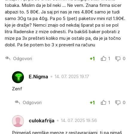
tobaka. Mislim da je bil neki ... Ne vem. Znana firma sicer
abpazi to. 5 80€. Ja saj pri nas je res 4.80€ samo je tudi
samo 3Og ta pa 40g. Pa po 5 (pet) paketov mini rizl 1.90€.
kje je dražje? Nemci znajo od nekdaj šparat pa si se pol
litra Radenske z mize odnesti. Pa bakšiš baker pobrati z
mize pa 3x prešteti koliko mu je ostalo pa, da je ja točno
dobil. Pa še potem bo 3 x preveril na računu
Odgovori
+1
1
0
E.Nigma
14. 07. 2025 19.17
Zenf
Odgovori
+1
1
0
culokafrija
14. 07. 2025 19.56
Primerjaš nemške menze z restavracijami, ti pa nimaš