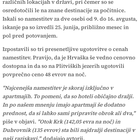
različnih lokacijah v državi, pri čemer so se
osredotočili le na znane destinacije za počitnice.
Iskali so namestitev za dve osebi od 9. do 16. avgusta,
iskanje pa so izvedli 25. junija, približno mesec in
pol pred potovanjem.
Izpostavili so tri presenetljive ugotovitve o cenah
namestitev. Pravijo, da je Hrvaška še vedno cenovno
dostopna in da so na Plitviških jezerih ugotovili
povprečno ceno 48 evrov na noč.
"Najcenejša namestitev je skoraj izključno v
apartmajih. To pomeni, da so hoteli običajno dražji.
In po našem mnenju imajo apartmaji še dodatno
prednost, da si lahko sami pripravite obrok ali dva,"
piše v objavi.
"Otok Krk (142,05 evra na noč) in
Dubrovnik (135 evrov) sta bili najdražji destinaciji v
naši raziskavi,"
dodajajo avtorji.