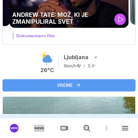
Ljubljana
6km/h
S
26°C
VREME