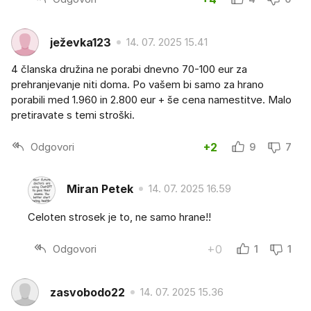
ježevka123
14. 07. 2025 15.41
4 članska družina ne porabi dnevno 70-100 eur za
prehranjevanje niti doma. Po vašem bi samo za hrano
porabili med 1.960 in 2.800 eur + še cena namestitve. Malo
pretiravate s temi stroški.
Odgovori
+2
9
7
Miran Petek
14. 07. 2025 16.59
Celoten strosek je to, ne samo hrane!!
Odgovori
+0
1
1
zasvobodo22
14. 07. 2025 15.36