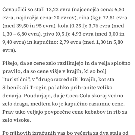
Čevapčiči so stali 13,23 evra (najcenejša cena: 6,80
evra, najdražja cena: 20 evrov), riba (kg): 72,81 evra
(med 39,50 in 95 evra), kola (0,25 l): 3,76 evra (med
1,30 – 6,80 evra), pivo (0,5 l): 4,93 evra (med 3,00 in
9,40 evra) in kapučino: 2,79 evra (med 1,30 in 5,80
evra).
Pišejo, da se cene zelo razlikujejo in da velja splošno
pravilo, da so cene višje v krajih, ki so bolj
"turistični", v "drugorazrednih" krajih, kot sta
Šibenik ali Trogir, pa lahko prihranite veliko
denarja. Poudarjajo, da je Coca-Cola skoraj vedno
zelo draga, medtem ko je kapučino razumne cene.
Prav tako veljajo povprečne cene kebabov in rib za
zelo visoke.
Po njihovih izračunih vas bo večerja za dva stala od