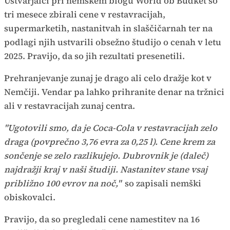
Ustvarjalci pri nemškem blogu World ob Budket so
tri mesece zbirali cene v restavracijah,
supermarketih, nastanitvah in slaščičarnah ter na
podlagi njih ustvarili obsežno študijo o cenah v letu
2025. Pravijo, da so jih rezultati presenetili.
Prehranjevanje zunaj je drago ali celo dražje kot v
Nemčiji. Vendar pa lahko prihranite denar na tržnici
ali v restavracijah zunaj centra.
"Ugotovili smo, da je Coca-Cola v restavracijah zelo
draga (povprečno 3,76 evra za 0,25 l). Cene krem za
sončenje se zelo razlikujejo. Dubrovnik je (daleč)
najdražji kraj v naši študiji. Nastanitev stane vsaj
približno 100 evrov na noč,"
so zapisali nemški
obiskovalci.
Pravijo, da so pregledali cene namestitev na 16