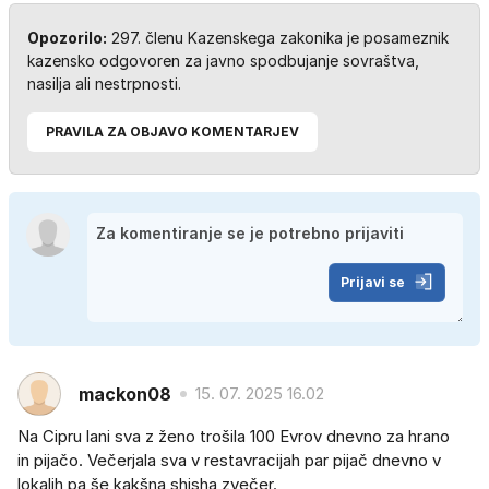
Opozorilo:
297. členu Kazenskega zakonika je posameznik
kazensko odgovoren za javno spodbujanje sovraštva,
nasilja ali nestrpnosti.
PRAVILA ZA OBJAVO KOMENTARJEV
Prijavi se
mackon08
15. 07. 2025 16.02
Na Cipru lani sva z ženo trošila 100 Evrov dnevno za hrano
in pijačo. Večerjala sva v restavracijah par pijač dnevno v
lokalih pa še kakšna shisha zvečer.