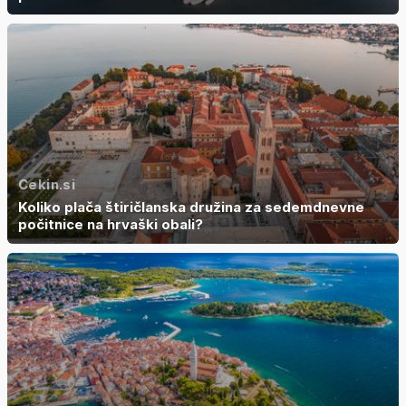
Cekin.si
Koliko plača štiričlanska družina za sedemdnevne
počitnice na hrvaški obali?