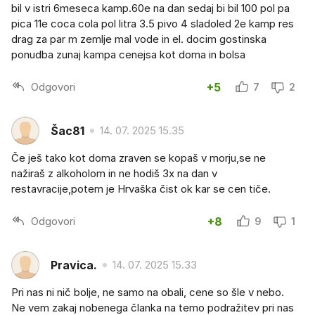
bil v istri 6meseca kamp.60e na dan sedaj bi bil 100 pol pa
pica 11e coca cola pol litra 3.5 pivo 4 sladoled 2e kamp res
drag za par m zemlje mal vode in el. docim gostinska
ponudba zunaj kampa cenejsa kot doma in bolsa
Odgovori
+5
7
2
Šac81
14. 07. 2025 15.35
Če ješ tako kot doma zraven se kopaš v morju,se ne
nažiraš z alkoholom in ne hodiš 3x na dan v
restavracije,potem je Hrvaška čist ok kar se cen tiče.
Odgovori
+8
9
1
Pravica.
14. 07. 2025 15.33
Pri nas ni nič bolje, ne samo na obali, cene so šle v nebo.
Ne vem zakaj nobenega članka na temo podražitev pri nas