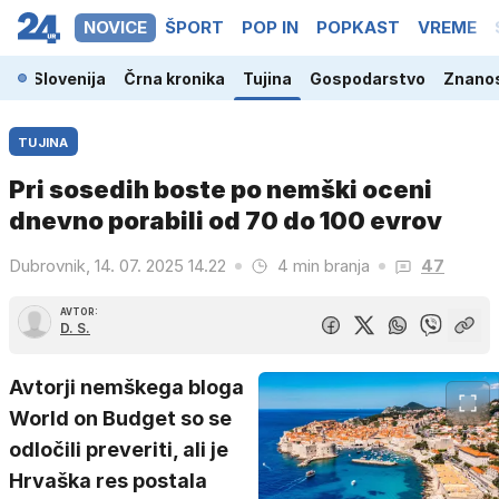
NOVICE
ŠPORT
POP IN
POPKAST
VREME
Slovenija
Črna kronika
Tujina
Gospodarstvo
Znanos
TUJINA
Pri sosedih boste po nemški oceni
dnevno porabili od 70 do 100 evrov
Dubrovnik, 14. 07. 2025 14.22
4 min branja
47
AVTOR:
D. S.
Avtorji nemškega bloga
World on Budget so se
odločili preveriti, ali je
Hrvaška res postala