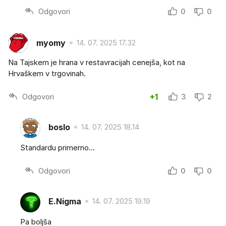
Odgovori
0
0
myomy
14. 07. 2025 17.32
Na Tajskem je hrana v restavracijah cenejša, kot na
Hrvaškem v trgovinah.
Odgovori
+1
3
2
boslo
14. 07. 2025 18.14
Standardu primerno...
Odgovori
0
0
E.Nigma
14. 07. 2025 19.19
Pa boljša