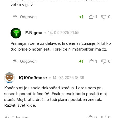
veliko v glavi...
Odgovori
+1
1
0
E.Nigma
14. 07. 2025 21.55
Primerjam cene za delavce. In cene za zunanje, ki lahko
tudi pridejo noter jesti. Torej če ni mitarbakter ima x2.
Odgovori
+1
1
0
IQ190oRmore
14. 07. 2025 18.39
Končno mi je uspelo dokončati izračun. Letos bom pri J
sosedih porabil točno 0€. Enak znesek bodo porabili moji
starši. Moj brat z družino tudi planira podoben znesek.
Razviti svet kliče.
Odgovori
0
0