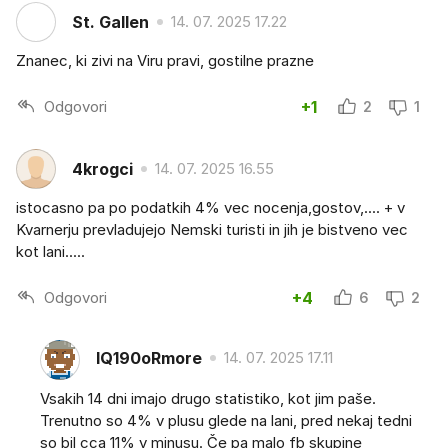
St. Gallen
14. 07. 2025 17.22
Znanec, ki zivi na Viru pravi, gostilne prazne
Odgovori
+1
2
1
4krogci
14. 07. 2025 16.55
istocasno pa po podatkih 4% vec nocenja,gostov,.... + v
Kvarnerju prevladujejo Nemski turisti in jih je bistveno vec
kot lani.....
Odgovori
+4
6
2
IQ190oRmore
14. 07. 2025 17.11
Vsakih 14 dni imajo drugo statistiko, kot jim paše.
Trenutno so 4% v plusu glede na lani, pred nekaj tedni
so bil cca 11% v minusu. Če pa malo fb skupine