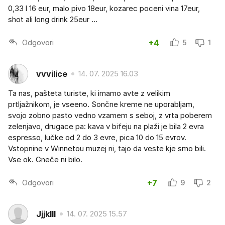
0,33 l 16 eur, malo pivo 18eur, kozarec poceni vina 17eur,
shot ali long drink 25eur ...
Odgovori
+4
5
1
vvvilice
14. 07. 2025 16.03
Ta nas, pašteta turiste, ki imamo avte z velikim
prtljažnikom, je vseeno. Sončne kreme ne uporabljam,
svojo zobno pasto vedno vzamem s seboj, z vrta poberem
zelenjavo, drugace pa: kava v bifeju na plaži je bila 2 evra
espresso, lučke od 2 do 3 evre, pica 10 do 15 evrov.
Vstopnine v Winnetou muzej ni, tajo da veste kje smo bili.
Vse ok. Gneče ni bilo.
Odgovori
+7
9
2
Jjjklll
14. 07. 2025 15.57