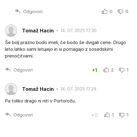
Odgovori
0
0
Tomaž Hacin
14. 07. 2025 17.30
Še bolj prazno bodo imeli, če bodo še dvigali cene. Drugo
leto lahko sami letujejo in si pomagajo z sosedskimi
prenočitvami.
Odgovori
+1
2
1
Tomaž Hacin
14. 07. 2025 17.29
Pa toliko drago ni niti v Portorožu.
Odgovori
+0
1
1