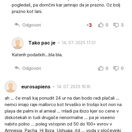
pogledaš, pa domčini kar jamrajo da je prazno. Oz bolj
prazno kot lani.
Odgovori
-3
0
3
Tako pac je
14. 07. 2025 17.51
Katerih podatkih...bla bla.
Odgovori
0
0
eurosapiens
14. 07. 2025 16.16
ah ... če imaš kaj ponudit 24 ur na dan bodo radi plačali ...
nemci imajo raje mallorco kot hrvaško in trošijo kot nori na
playa de palmi in al arneal ... mladi pa ibizo kjer so cene v
diskotekah in tudi drugače nenormalne ... pa je vseeno
nabito polno ... poleg vstopnin od 50 do 100+ evrov v
Amnesia, Pacha, Hi Ibiza, Ushuaia, itd ... voda v pločevinki