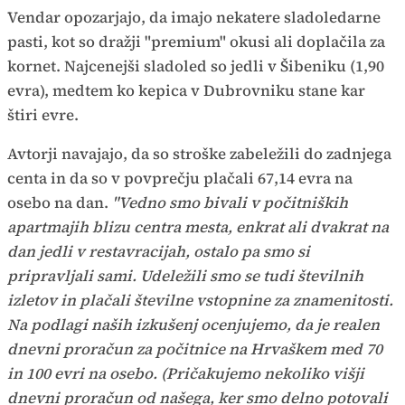
Vendar opozarjajo, da imajo nekatere sladoledarne
pasti, kot so dražji "premium" okusi ali doplačila za
kornet. Najcenejši sladoled so jedli v Šibeniku (1,90
evra), medtem ko kepica v Dubrovniku stane kar
štiri evre.
Avtorji navajajo, da so stroške zabeležili do zadnjega
centa in da so v povprečju plačali 67,14 evra na
osebo na dan.
"Vedno smo bivali v počitniških
apartmajih blizu centra mesta, enkrat ali dvakrat na
dan jedli v restavracijah, ostalo pa smo si
pripravljali sami. Udeležili smo se tudi številnih
izletov in plačali številne vstopnine za znamenitosti.
Na podlagi naših izkušenj ocenjujemo, da je realen
dnevni proračun za počitnice na Hrvaškem med 70
in 100 evri na osebo. (Pričakujemo nekoliko višji
dnevni proračun od našega, ker smo delno potovali