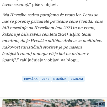
izven sezone),"
piše v objavi.
"Na Hrvaško redno potujemo že vrsto let. Letos so
nas še posebej prizadele povišane cene (vendar smo
bili nazadnje na Hrvaškem leta 2023 in ne vemo,
kakšna je bila raven cen leta 2024). Kljub temu
menimo, da je Hrvaška odlična država za počitnice.
Kakovost turističnih storitev je po našem
(subjektivnem) mnenju višja kot na primer v
Španiji,"
zaključujejo v objavi na blogu.
HRVAŠKA
CENE
NEMČIJA
SEZNAM