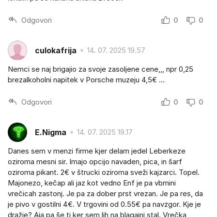
Odgovori
0
0
culokafrija
14. 07. 2025 19.57
Nemci se naj brigajio za svoje zasoljene cene,,, npr 0,25
brezalkoholni napitek v Porsche muzeju 4,5€ ...
Odgovori
0
0
E.Nigma
14. 07. 2025 19.17
Danes sem v menzi firme kjer delam jedel Leberkeze
oziroma mesni sir. Imajo opcijo navaden, pica, in šarf
oziroma pikant. 2€ v štrucki oziroma sveži kajzarci. Topel.
Majonezo, kečap ali jaz kot vedno Enf je pa vbmini
vrečicah zastonj. Je pa za dober prst vrezan. Je pa res, da
je pivo v gostilni 4€. V trgovini od 0.55€ pa navzgor. Kje je
dražje? Aja pa še ti ker sem lih na blagajni stal. Vrečka