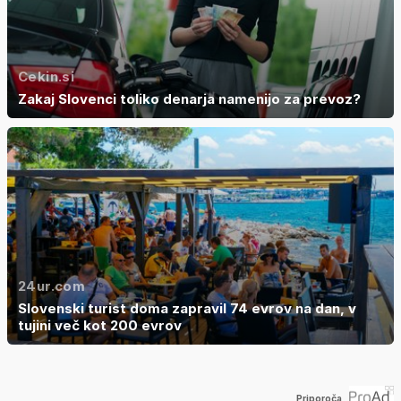
Cekin.si
Zakaj Slovenci toliko denarja namenijo za prevoz?
24ur.com
Slovenski turist doma zapravil 74 evrov na dan, v
tujini več kot 200 evrov
Priporoča