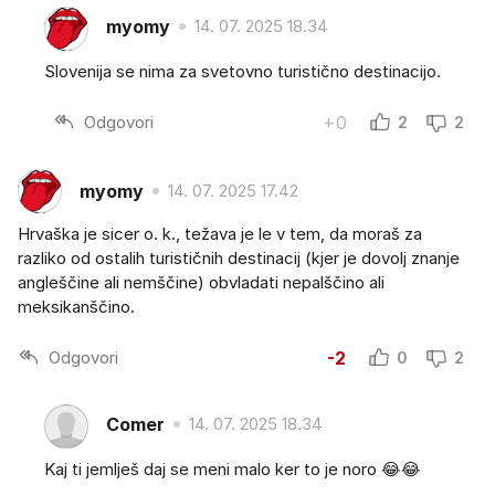
myomy
14. 07. 2025 18.34
Slovenija se nima za svetovno turistično destinacijo.
Odgovori
+0
2
2
myomy
14. 07. 2025 17.42
Hrvaška je sicer o. k., težava je le v tem, da moraš za
razliko od ostalih turističnih destinacij (kjer je dovolj znanje
angleščine ali nemščine) obvladati nepalščino ali
meksikanščino.
Odgovori
-2
0
2
Comer
14. 07. 2025 18.34
Kaj ti jemlješ daj se meni malo ker to je noro 😂😂