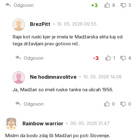
Odgovori
+3
8
5
BrezPitt
10. 05. 2026 09.55
Raje kot ruski kjer je imela le Madžarska elita kaj od
tega državljani prav gotovo nič.
Odgovori
-3
1
4
Ne hodimnavolitve
10. 05. 2026 14.08
Ja, Madžari so imeli ruske tanke na ulicah 1956.
Odgovori
0
0
Rainbow warrior
09. 05. 2026 21.47
Mislim da bodo zdaj šli Madžari po poti Slovenije.