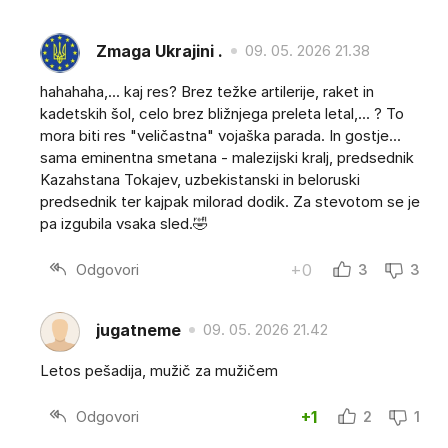
Zmaga Ukrajini .
09. 05. 2026 21.38
hahahaha,... kaj res? Brez težke artilerije, raket in
kadetskih šol, celo brez bližnjega preleta letal,... ? To
mora biti res "veličastna" vojaška parada. In gostje...
sama eminentna smetana - malezijski kralj, predsednik
Kazahstana Tokajev, uzbekistanski in beloruski
predsednik ter kajpak milorad dodik. Za stevotom se je
pa izgubila vsaka sled.🤣
Odgovori
+0
3
3
jugatneme
09. 05. 2026 21.42
Letos pešadija, mužič za mužičem
Odgovori
+1
2
1