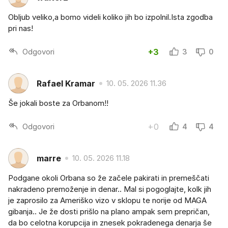
Obljub veliko,a bomo videli koliko jih bo izpolnil.Ista zgodba
pri nas!
Odgovori
+3
3
0
Rafael Kramar
10. 05. 2026 11.36
Še jokali boste za Orbanom!!
Odgovori
+0
4
4
marre
10. 05. 2026 11.18
Podgane okoli Orbana so že začele pakirati in premeščati
nakradeno premoženje in denar.. Mal si pogoglajte, kolk jih
je zaprosilo za Ameriško vizo v sklopu te norije od MAGA
gibanja.. Je že dosti prišlo na plano ampak sem prepričan,
da bo celotna korupcija in znesek pokradenega denarja še