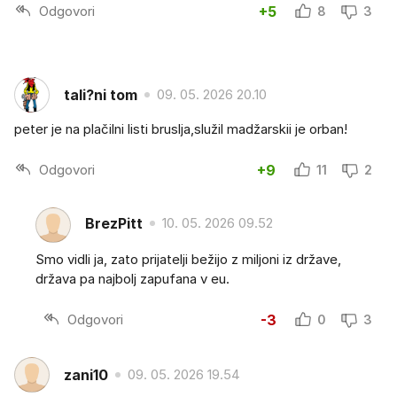
Odgovori
+5
8
3
tali?ni tom
09. 05. 2026 20.10
peter je na plačilni listi bruslja,služil madžarskii je orban!
Odgovori
+9
11
2
BrezPitt
10. 05. 2026 09.52
Smo vidli ja, zato prijatelji bežijo z miljoni iz države,
država pa najbolj zapufana v eu.
Odgovori
-3
0
3
zani10
09. 05. 2026 19.54