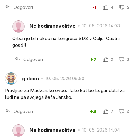
Odgovori
-1
4
5
Ne hodimnavolitve
10. 05. 2026 14.03
Orban je bil nekoc na kongresu SDS v Celju. Častni
gost!!!
Odgovori
+2
2
0
galeon
10. 05. 2026 09.50
Pravljice za Madžarske ovce. Tako kot bo Logar delal za
ljudi ne pa svojega šefa Jansho.
Odgovori
+4
7
3
Ne hodimnavolitve
10. 05. 2026 14.04