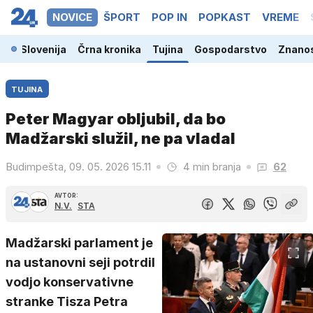
NOVICE
ŠPORT
POP IN
POPKAST
VREME
Slovenija
Črna kronika
Tujina
Gospodarstvo
Znanos
TUJINA
Peter Magyar obljubil, da bo
Madžarski služil, ne pa vladal
Budimpešta, 09. 05. 2026 15.11
4 min branja
62
AVTOR:
N.V.
STA
Madžarski parlament je
na ustanovni seji potrdil
vodjo konservativne
stranke Tisza Petra