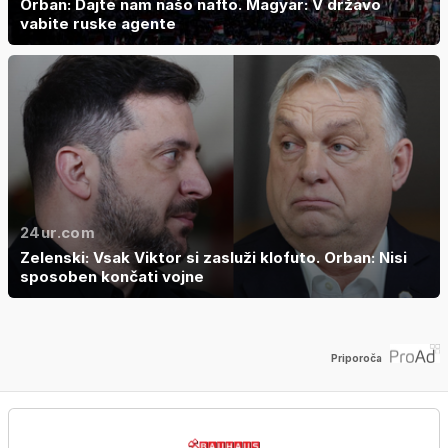
Orban: Dajte nam našo nafto. Magyar: V državo
vabite ruske agente
24ur.com
Zelenski: Vsak Viktor si zasluži klofuto. Orban: Nisi
sposoben končati vojne
Priporoča