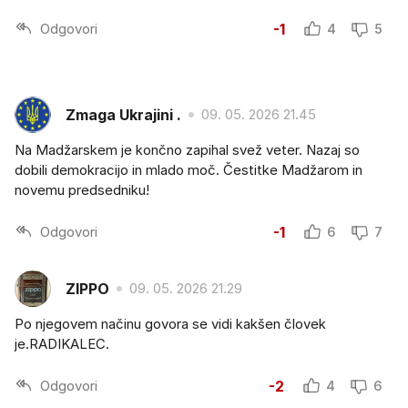
Odgovori
-1
4
5
Zmaga Ukrajini .
09. 05. 2026 21.45
Na Madžarskem je končno zapihal svež veter. Nazaj so
dobili demokracijo in mlado moč. Čestitke Madžarom in
novemu predsedniku!
Odgovori
-1
6
7
ZIPPO
09. 05. 2026 21.29
Po njegovem načinu govora se vidi kakšen človek
je.RADIKALEC.
Odgovori
-2
4
6