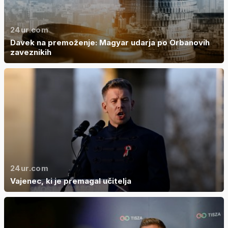
24ur.com
Davek na premoženje: Magyar udarja po Orbanovih
zaveznikih
24ur.com
Vajenec, ki je premagal učitelja