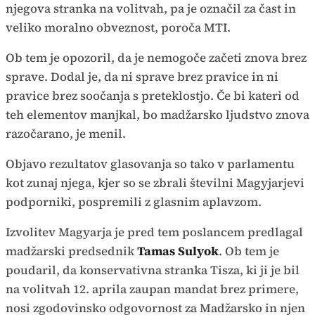
njegova stranka na volitvah, pa je označil za čast in
veliko moralno obveznost, poroča MTI.
Ob tem je opozoril, da je nemogoče začeti znova brez
sprave. Dodal je, da ni sprave brez pravice in ni
pravice brez soočanja s preteklostjo. Če bi kateri od
teh elementov manjkal, bo madžarsko ljudstvo znova
razočarano, je menil.
Objavo rezultatov glasovanja so tako v parlamentu
kot zunaj njega, kjer so se zbrali številni Magyjarjevi
podporniki, pospremili z glasnim aplavzom.
Izvolitev Magyarja je pred tem poslancem predlagal
madžarski predsednik
Tamas Sulyok
. Ob tem je
poudaril, da konservativna stranka Tisza, ki ji je bil
na volitvah 12. aprila zaupan mandat brez primere,
nosi zgodovinsko odgovornost za Madžarsko in njen