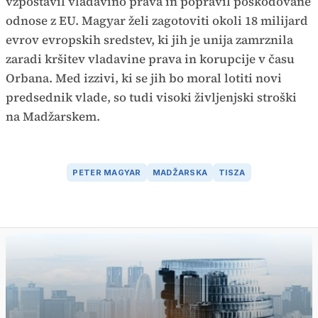
vzpostavil vladavino prava in popravil poškodovane
odnose z EU. Magyar želi zagotoviti okoli 18 milijard
evrov evropskih sredstev, ki jih je unija zamrznila
zaradi kršitev vladavine prava in korupcije v času
Orbana. Med izzivi, ki se jih bo moral lotiti novi
predsednik vlade, so tudi visoki življenjski stroški
na Madžarskem.
PETER MAGYAR
MADŽARSKA
TISZA