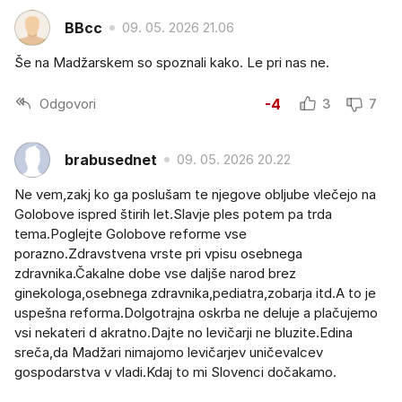
BBcc
09. 05. 2026 21.06
Še na Madžarskem so spoznali kako. Le pri nas ne.
Odgovori
-4
3
7
brabusednet
09. 05. 2026 20.22
Ne vem,zakj ko ga poslušam te njegove obljube vlečejo na
Golobove ispred štirih let.Slavje ples potem pa trda
tema.Poglejte Golobove reforme vse
porazno.Zdravstvena vrste pri vpisu osebnega
zdravnika.Čakalne dobe vse daljše narod brez
ginekologa,osebnega zdravnika,pediatra,zobarja itd.A to je
uspešna reforma.Dolgotrajna oskrba ne deluje a plačujemo
vsi nekateri d akratno.Dajte no levičarji ne bluzite.Edina
sreča,da Madžari nimajomo levičarjev uničevalcev
gospodarstva v vladi.Kdaj to mi Slovenci dočakamo.