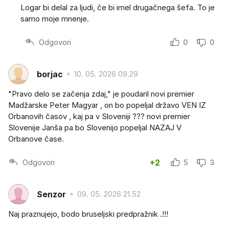
Logar bi delal za ljudi, če bi imel drugačnega šefa. To je
samo moje mnenje.
Odgovori
0
0
borjac
10. 05. 2026 09.29
"Pravo delo se začenja zdaj," je poudaril novi premier
Madžarske Peter Magyar , on bo popeljal državo VEN IZ
Orbanovih časov , kaj pa v Sloveniji ??? novi premier
Slovenije Janša pa bo Slovenijo popeljal NAZAJ V
Orbanove čase.
Odgovori
+2
5
3
Senzor
09. 05. 2026 21.52
Naj praznujejo, bodo bruseljski predpražnik .!!!