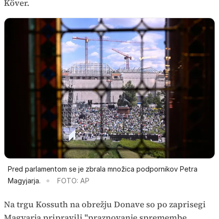
Köver.
Pred parlamentom se je zbrala množica podpornikov Petra
Magyjarja.
FOTO: AP
Na trgu Kossuth na obrežju Donave so po zaprisegi
Magyarja pripravili "praznovanje spremembe