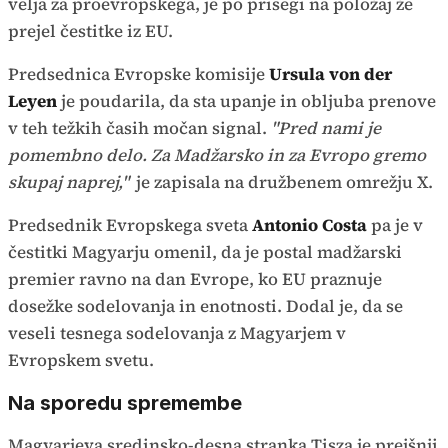
velja za proevropskega, je po prisegi na položaj že
prejel čestitke iz EU.
Predsednica Evropske komisije
Ursula von der
Leyen
je poudarila, da sta upanje in obljuba prenove
v teh težkih časih močan signal.
"Pred nami je
pomembno delo. Za Madžarsko in za Evropo gremo
skupaj naprej,"
je zapisala na družbenem omrežju X.
Predsednik Evropskega sveta
Antonio Costa
pa je v
čestitki Magyarju omenil, da je postal madžarski
premier ravno na dan Evrope, ko EU praznuje
dosežke sodelovanja in enotnosti. Dodal je, da se
veseli tesnega sodelovanja z Magyarjem v
Evropskem svetu.
Na sporedu spremembe
Magyarjeva sredinsko-desna stranka Tisza je prejšnji