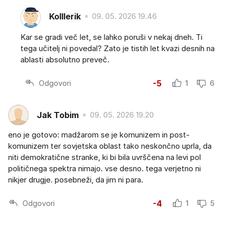
Kolllerik
09. 05. 2026 19.46
Kar se gradi več let, se lahko poruši v nekaj dneh. Ti
tega učitelj ni povedal? Zato je tistih let kvazi desnih na
ablasti absolutno preveč.
Odgovori
-5
1
6
Jak Tobim
09. 05. 2026 19.20
eno je gotovo: madžarom se je komunizem in post-
komunizem ter sovjetska oblast tako neskončno uprla, da
niti demokratične stranke, ki bi bila uvrščena na levi pol
političnega spektra nimajo. vse desno. tega verjetno ni
nikjer drugje. posebneži, da jim ni para.
Odgovori
-4
1
5