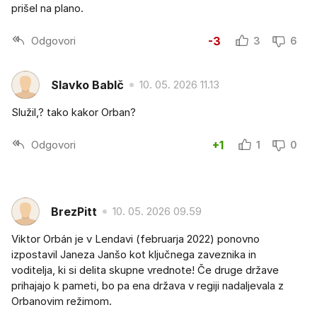
prišel na plano.
Odgovori
-3
3
6
Slavko BabIč
10. 05. 2026 11.13
Služil,? tako kakor Orban?
Odgovori
+1
1
0
BrezPitt
10. 05. 2026 09.59
Viktor Orbán je v Lendavi (februarja 2022) ponovno
izpostavil Janeza Janšo kot ključnega zaveznika in
voditelja, ki si delita skupne vrednote! Če druge države
prihajajo k pameti, bo pa ena država v regiji nadaljevala z
Orbanovim režimom.