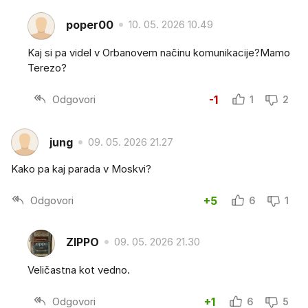
poper00
10. 05. 2026 10.49
Kaj si pa videl v Orbanovem načinu komunikacije?Mamo
Terezo?
Odgovori
-1
1
2
jung
09. 05. 2026 21.27
Kako pa kaj parada v Moskvi?
Odgovori
+5
6
1
ZIPPO
09. 05. 2026 21.30
Veličastna kot vedno.
Odgovori
+1
6
5