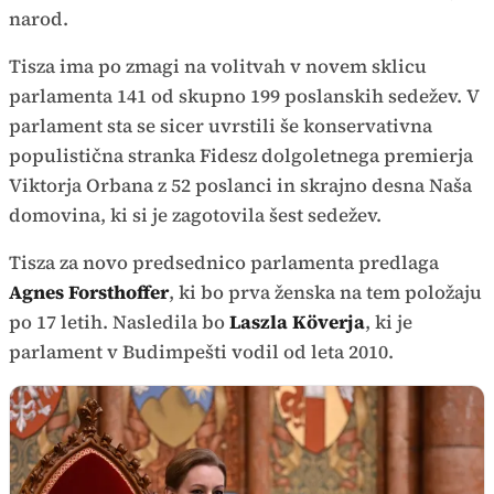
narod.
Tisza ima po zmagi na volitvah v novem sklicu
parlamenta 141 od skupno 199 poslanskih sedežev. V
parlament sta se sicer uvrstili še konservativna
populistična stranka Fidesz dolgoletnega premierja
Viktorja Orbana z 52 poslanci in skrajno desna Naša
domovina, ki si je zagotovila šest sedežev.
Tisza za novo predsednico parlamenta predlaga
Agnes Forsthoffer
, ki bo prva ženska na tem položaju
po 17 letih. Nasledila bo
Laszla Köverja
, ki je
parlament v Budimpešti vodil od leta 2010.