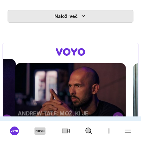
Naloži več
MOJ PRIJATELJ PINGVIN
Film meseca / družinski, pustolovski