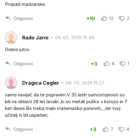
Propad madzarske
Odgovori
+10
12
2
Rado Jarni
09. 05. 2026 19.48
Dobro jutro.
Odgovori
+3
4
1
Dragica Cegler
09. 05. 2026 19.27
samo navijač da te popravim.V 35 letih samostojnosti so
bili na oblasti 28 let levaki ,ki so metali puško v koruzo in 7
ket desni.Bo treba malo matematiko ponoviti., Jer tvoj
učitelj ni bil uspešen.
Odgovori
+3
7
4