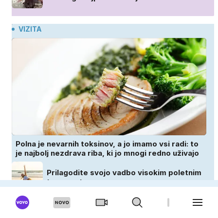
VIZITA
Polna je nevarnih toksinov, a jo imamo vsi radi: to
je najbolj nezdrava riba, ki jo mnogi redno uživajo
Prilagodite svojo vadbo visokim poletnim
temperaturam
Nove raziskave razkrivajo, katere