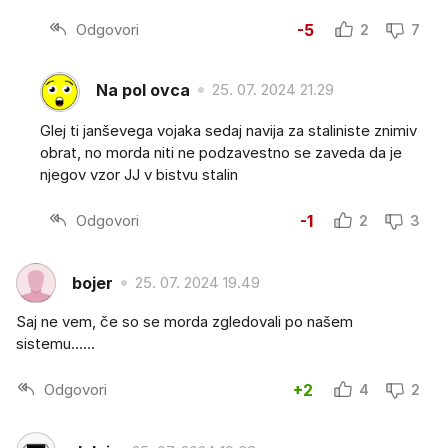
Odgovori
-5
2
7
Na pol ovca
25. 07. 2024 21.29
Glej ti janševega vojaka sedaj navija za staliniste znimiv
obrat, no morda niti ne podzavestno se zaveda da je
njegov vzor JJ v bistvu stalin
Odgovori
-1
2
3
bojer
25. 07. 2024 19.49
Saj ne vem, če so se morda zgledovali po našem
sistemu......
Odgovori
+2
4
2