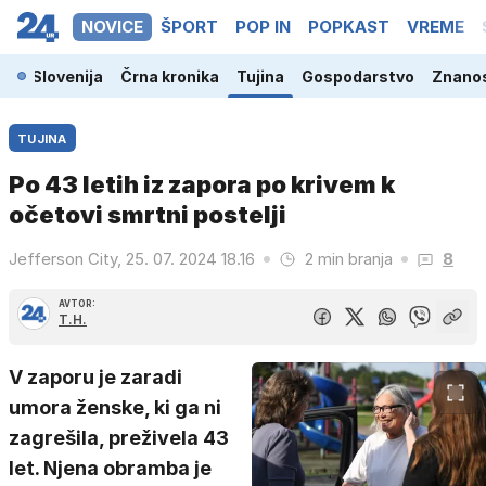
NOVICE
ŠPORT
POP IN
POPKAST
VREME
Slovenija
Črna kronika
Tujina
Gospodarstvo
Znanos
TUJINA
Po 43 letih iz zapora po krivem k
očetovi smrtni postelji
Jefferson City, 25. 07. 2024 18.16
2 min branja
8
AVTOR:
T.H.
V zaporu je zaradi
umora ženske, ki ga ni
zagrešila, preživela 43
let. Njena obramba je