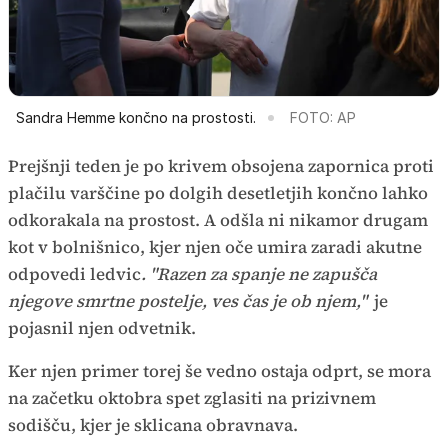
Sandra Hemme končno na prostosti.
FOTO: AP
Prejšnji teden je po krivem obsojena zapornica proti
plačilu varščine po dolgih desetletjih končno lahko
odkorakala na prostost. A odšla ni nikamor drugam
kot v bolnišnico, kjer njen oče umira zaradi akutne
odpovedi ledvic
. "Razen za spanje ne zapušča
njegove smrtne postelje, ves čas je ob njem,"
je
pojasnil njen odvetnik.
Ker njen primer torej še vedno ostaja odprt, se mora
na začetku oktobra spet zglasiti na prizivnem
sodišču, kjer je sklicana obravnava.