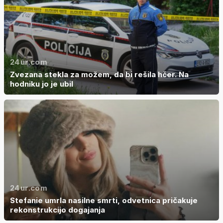
24ur.com
Zvezana stekla za možem, da bi rešila hčer. Na
hodniku jo je ubil
24ur.com
Stefanie umrla nasilne smrti, odvetnica pričakuje
rekonstrukcijo dogajanja