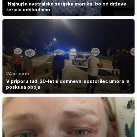
'Najhujša avstralska serijska morilka' bo od države
terjala odškodnino
24ur.com
V priporu tudi 20-letni domnevni sostorilec umora in
poskusa oboja