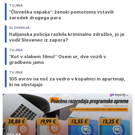
TUJINA
'Človeška napaka': ženski pomotoma vstavili
zarodek drugega para
SLOVENIJA
Italijanska policija razbila kriminalno združbo, jo je
vodil Slovenec iz zapora?
TUJINA
'Kot v slabem filmu!' Osem ur, dve vozili v
gradbeno jamo
TUJINA
105 evrov na noč za vedro v kopalnici in apartmaji,
ki ne obstajajo
OGLAS