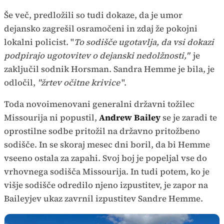
Še več, predložili so tudi dokaze, da je umor
dejansko zagrešil osramočeni in zdaj že pokojni
lokalni policist. "
To sodišče ugotavlja, da vsi dokazi
podpirajo ugotovitev o dejanski nedolžnosti,"
je
zaključil sodnik Horsman. Sandra Hemme je bila, je
odločil,
"žrtev očitne krivice
".
Toda novoimenovani generalni državni tožilec
Missourija ni popustil,
Andrew Bailey
se je zaradi te
oprostilne sodbe pritožil na državno pritožbeno
sodišče. In se skoraj mesec dni boril, da bi Hemme
vseeno ostala za zapahi. Svoj boj je popeljal vse do
vrhovnega sodišča Missourija. In tudi potem, ko je
višje sodišče odredilo njeno izpustitev, je zapor na
Baileyjev ukaz zavrnil izpustitev Sandre Hemme.