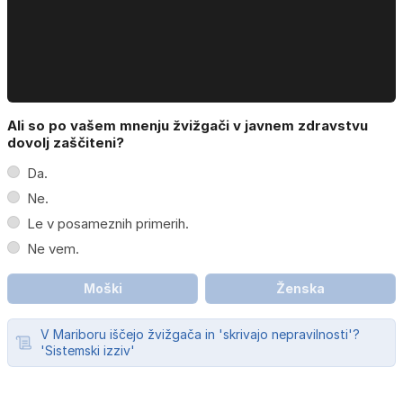
Ali so po vašem mnenju žvižgači v javnem zdravstvu
dovolj zaščiteni?
Da.
Ne.
Le v posameznih primerih.
Ne vem.
Moški
Ženska
V Mariboru iščejo žvižgača in 'skrivajo nepravilnosti'?
'Sistemski izziv'