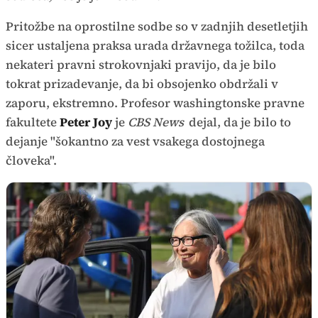
Pritožbe na oprostilne sodbe so v zadnjih desetletjih
sicer ustaljena praksa urada državnega tožilca, toda
nekateri pravni strokovnjaki pravijo, da je bilo
tokrat prizadevanje, da bi obsojenko obdržali v
zaporu, ekstremno. Profesor washingtonske pravne
fakultete
Peter Joy
je
CBS News
dejal, da je bilo to
dejanje "šokantno za vest vsakega dostojnega
človeka".