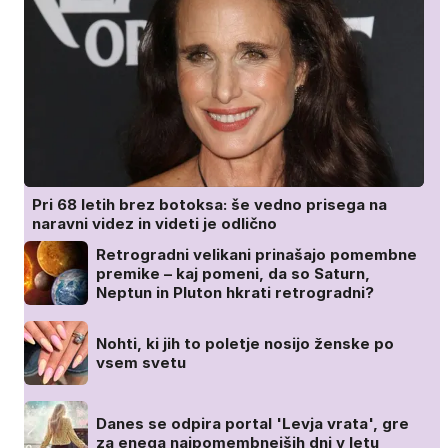
Pri 68 letih brez botoksa: še vedno prisega na
naravni videz in videti je odlično
Retrogradni velikani prinašajo pomembne
premike – kaj pomeni, da so Saturn,
Neptun in Pluton hkrati retrogradni?
Nohti, ki jih to poletje nosijo ženske po
vsem svetu
Danes se odpira portal 'Levja vrata', gre
za enega najpomembnejših dni v letu