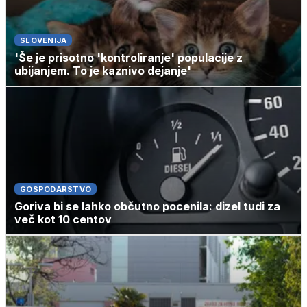
SLOVENIJA
'Še je prisotno 'kontroliranje' populacije z
ubijanjem. To je kaznivo dejanje'
GOSPODARSTVO
Goriva bi se lahko občutno pocenila: dizel tudi za
več kot 10 centov