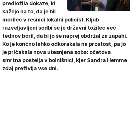
predložila dokaze, ki
kažejo na to, da je bil
morilec v resnici lokalni policist. Kljub
razveljavljeni sodbi se je državni tožilec več
tednov boril, da bi jo še naprej obdržal za zapahi.
Ko je končno lahko odkorakala na prostost, pa jo
je pričakala nova utesnjena soba: očetova
smrtna postelja v bolnišnici, kjer Sandra Hemme
zdaj preživlja vse dni.