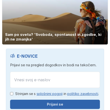
Sam po svetu? 'Svoboda, spontanost in zgodbe, ki
jih ne zmanjka'
E-NOVICE
Prijavi se na pregled dogodkov in bodi na tekočem.
Strinjam se s
splošnimi pogoji
in
politiko zasebnosti
.
Prijavi se