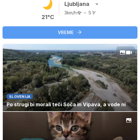
Ljubljana
3km/h
S
21°C
VREME
SLOVENIJA
Po strugi bi morali teči Soča in Vipava, a vode ni