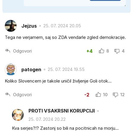
Jejzus
25. 07. 2024 20.05
Tega ne verjamem, saj so ZDA vendarle zgled demokracije.
Odgovori
+4
8
4
patogen
25. 07. 2024 19.55
Koliko Slovencem je takole uničil življenje Goli otok...
Odgovori
-2
10
12
PROTI VSAKRSNI KORUPCIJI
25. 07. 2024 20.22
Kva serjes?!? Zastonj so bili na pocitnicah na morju…