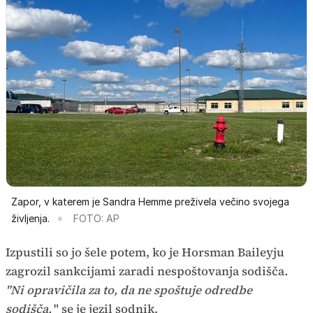
Zapor, v katerem je Sandra Hemme preživela večino svojega
življenja.
FOTO: AP
Izpustili so jo šele potem, ko je Horsman Baileyju
zagrozil sankcijami zaradi nespoštovanja sodišča
.
"Ni opravičila za to, da ne spoštuje odredbe
sodišča,
" se je jezil sodnik.