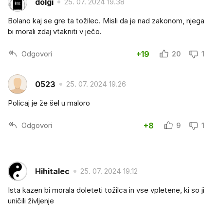
dolgi
25. 07. 2024 19.38
Bolano kaj se gre ta tožilec. Misli da je nad zakonom, njega
bi morali zdaj vtakniti v ječo.
Odgovori
+19
20
1
0523
25. 07. 2024 19.26
Policaj je že šel u maloro
Odgovori
+8
9
1
Hihitalec
25. 07. 2024 19.12
Ista kazen bi morala doleteti tožilca in vse vpletene, ki so ji
uničili življenje