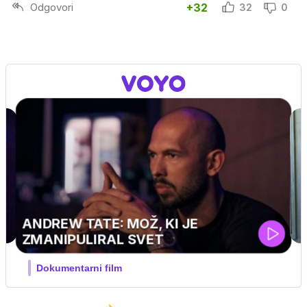
Odgovori
+32
32
0
MOJ PRIJATELJ PINGVIN
Film meseca / družinski, pustolovski