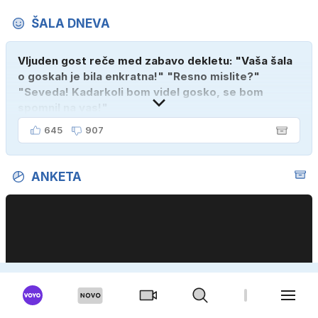
ŠALA DNEVA
Vljuden gost reče med zabavo dekletu: "Vaša šala
o goskah je bila enkratna!" "Resno mislite?"
"Seveda! Kadarkoli bom videl gosko, se bom
spomnil na vas!"
645
907
ANKETA