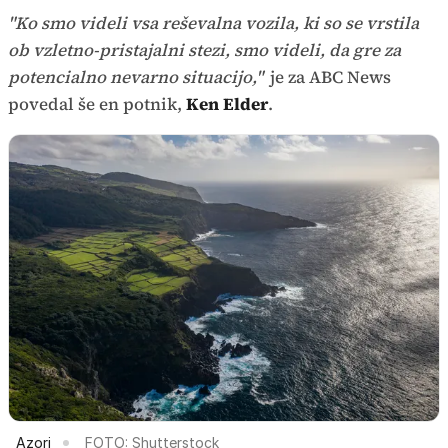
"Ko smo videli vsa reševalna vozila, ki so se vrstila
ob vzletno-pristajalni stezi, smo videli, da gre za
potencialno nevarno situacijo,"
je za ABC News
povedal še en potnik,
Ken Elder
.
Azori
FOTO: Shutterstock