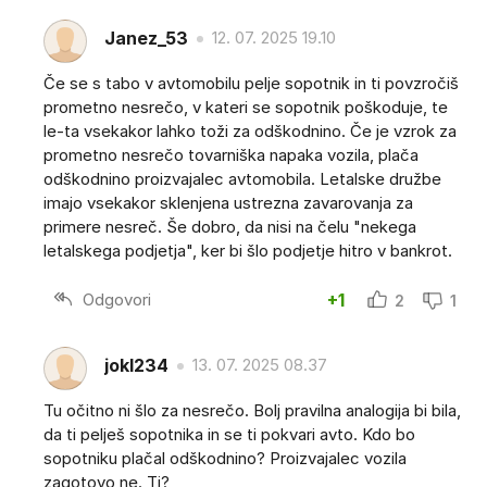
Janez_53
12. 07. 2025 19.10
Če se s tabo v avtomobilu pelje sopotnik in ti povzročiš
prometno nesrečo, v kateri se sopotnik poškoduje, te
le-ta vsekakor lahko toži za odškodnino. Če je vzrok za
prometno nesrečo tovarniška napaka vozila, plača
odškodnino proizvajalec avtomobila. Letalske družbe
imajo vsekakor sklenjena ustrezna zavarovanja za
primere nesreč. Še dobro, da nisi na čelu "nekega
letalskega podjetja", ker bi šlo podjetje hitro v bankrot.
Odgovori
+1
2
1
jokl234
13. 07. 2025 08.37
Tu očitno ni šlo za nesrečo. Bolj pravilna analogija bi bila,
da ti pelješ sopotnika in se ti pokvari avto. Kdo bo
sopotniku plačal odškodnino? Proizvajalec vozila
zagotovo ne. Ti?