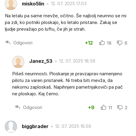
misko5lin
12. 07. 2025 17.03
Na letalu pa same mevže, očitno. Še najbolj neumno se mi
pa zdi, ko potniki ploskajo, ko letalo pristane. Zakaj se
ljudje prevažajo po luftu, če jih je strah.
Odgovori
+12
18
6
Janez_53
12. 07. 2025 18.59
Pišeš neumnosti. Ploskanje je pravzaprav namenjeno
pilotu za varen pristanek. Ni treba biti mevža, da
nekomu zaploskaš. Napihnjeni pametnjakoviči pa pač
ne ploskajo. Kaj čemo.
Odgovori
+9
11
2
biggbrader
12. 07. 2025 16.59