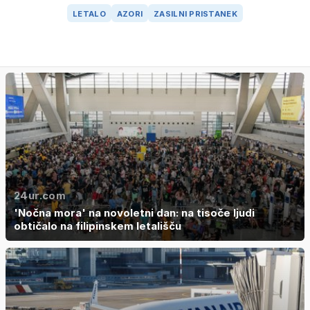
LETALO
AZORI
ZASILNI PRISTANEK
24ur.com
'Nočna mora' na novoletni dan: na tisoče ljudi
obtičalo na filipinskem letališču