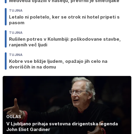
Medveda opazili v naselju, prevrnil je smetnjake
TUJINA
Letalo ni poletelo, ker se otrok ni hotel pripeti s
pasom
TUJINA
Rušilen potres v Kolumbiji: poškodovane stavbe,
ranjenih več ljudi
TUJINA
Kobre vse bližje ljudem, opažajo jih celo na
dvoriščih in na domu
OGLAS
V Ljubljano prihaja svetovna dirigentska legenda
John Eliot Gardiner