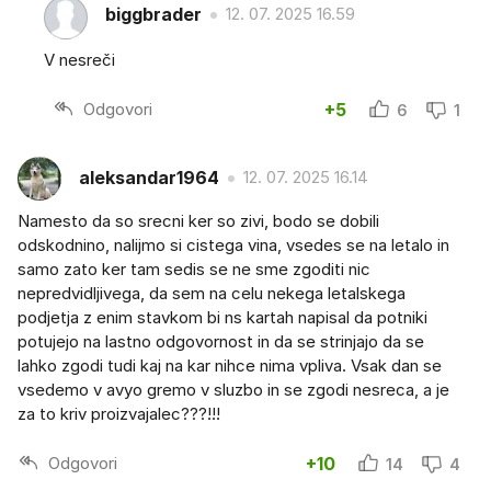
biggbrader
12. 07. 2025 16.59
V nesreči
Odgovori
+5
6
1
aleksandar1964
12. 07. 2025 16.14
Namesto da so srecni ker so zivi, bodo se dobili
odskodnino, nalijmo si cistega vina, vsedes se na letalo in
samo zato ker tam sedis se ne sme zgoditi nic
nepredvidljivega, da sem na celu nekega letalskega
podjetja z enim stavkom bi ns kartah napisal da potniki
potujejo na lastno odgovornost in da se strinjajo da se
lahko zgodi tudi kaj na kar nihce nima vpliva. Vsak dan se
vsedemo v avyo gremo v sluzbo in se zgodi nesreca, a je
za to kriv proizvajalec???!!!
Odgovori
+10
14
4