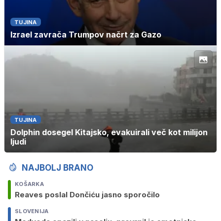
TUJINA
Izrael zavrača Trumpov načrt za Gazo
TUJINA
Dolphin dosegel Kitajsko, evakuirali več kot milijon
ljudi
NAJBOLJ BRANO
KOŠARKA
Reaves poslal Dončiću jasno sporočilo
SLOVENIJA