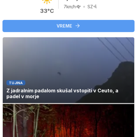
7km/h
SZ
33°C
VREME
TUJINA
Z jadralnim padalom skušal vstopiti v Ceuto, a
padel v morje