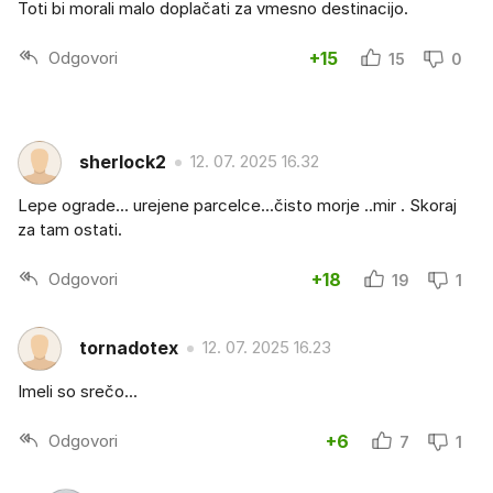
Toti bi morali malo doplačati za vmesno destinacijo.
Odgovori
+15
15
0
sherlock2
12. 07. 2025 16.32
Lepe ograde... urejene parcelce...čisto morje ..mir . Skoraj
za tam ostati.
Odgovori
+18
19
1
tornadotex
12. 07. 2025 16.23
Imeli so srečo...
Odgovori
+6
7
1