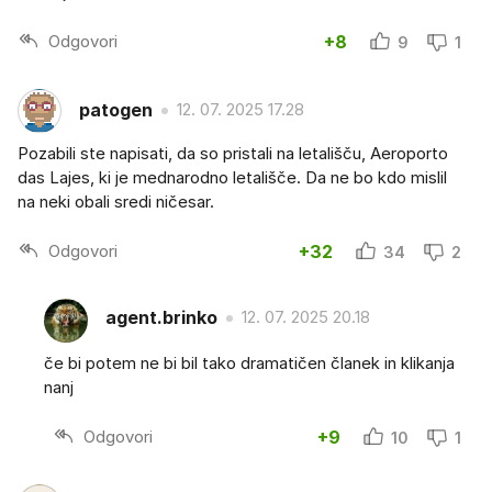
Odgovori
+8
9
1
patogen
12. 07. 2025 17.28
Pozabili ste napisati, da so pristali na letališču, Aeroporto
das Lajes, ki je mednarodno letališče. Da ne bo kdo mislil
na neki obali sredi ničesar.
Odgovori
+32
34
2
agent.brinko
12. 07. 2025 20.18
če bi potem ne bi bil tako dramatičen članek in klikanja
nanj
Odgovori
+9
10
1