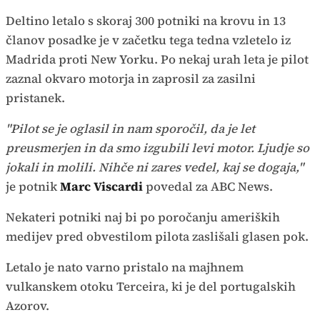
Deltino letalo s skoraj 300 potniki na krovu in 13
članov posadke je v začetku tega tedna vzletelo iz
Madrida proti New Yorku. Po nekaj urah leta je pilot
zaznal okvaro motorja in zaprosil za zasilni
pristanek.
"Pilot se je oglasil in nam sporočil, da je let
preusmerjen in da smo izgubili levi motor. Ljudje so
jokali in molili. Nihče ni zares vedel, kaj se dogaja,"
je potnik
Marc Viscardi
povedal za ABC News.
Nekateri potniki naj bi po poročanju ameriških
medijev pred obvestilom pilota zaslišali glasen pok.
Letalo je nato varno pristalo na majhnem
vulkanskem otoku Terceira, ki je del portugalskih
Azorov.