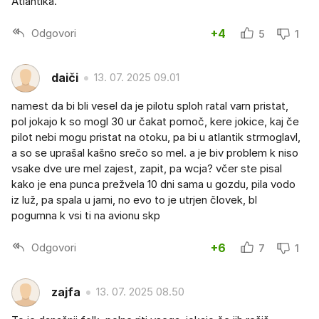
Atlantika.
Odgovori
+4
5
1
daiči
13. 07. 2025 09.01
namest da bi bli vesel da je pilotu sploh ratal varn pristat,
pol jokajo k so mogl 30 ur čakat pomoč, kere jokice, kaj če
pilot nebi mogu pristat na otoku, pa bi u atlantik strmoglavl,
a so se uprašal kašno srečo so mel. a je biv problem k niso
vsake dve ure mel zajest, zapit, pa wcja? včer ste pisal
kako je ena punca prežvela 10 dni sama u gozdu, pila vodo
iz luž, pa spala u jami, no evo to je utrjen človek, bl
pogumna k vsi ti na avionu skp
Odgovori
+6
7
1
zajfa
13. 07. 2025 08.50