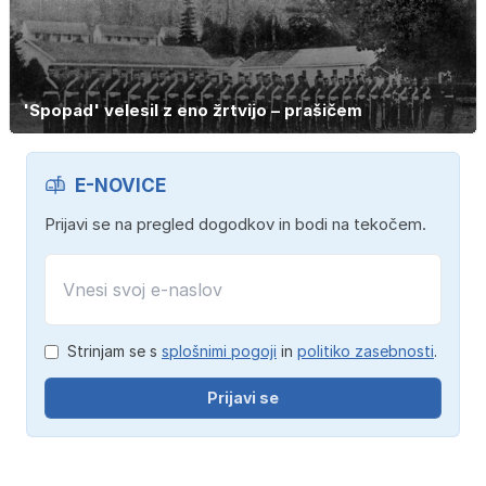
'Spopad' velesil z eno žrtvijo – prašičem
E-NOVICE
Prijavi se na pregled dogodkov in bodi na tekočem.
Strinjam se s
splošnimi pogoji
in
politiko zasebnosti
.
Prijavi se