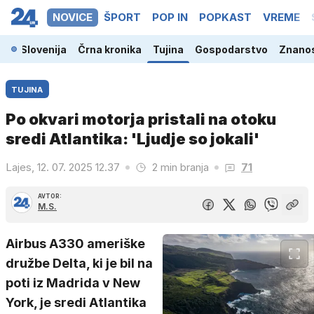
NOVICE
ŠPORT
POP IN
POPKAST
VREME
Slovenija
Črna kronika
Tujina
Gospodarstvo
Znanos
TUJINA
Po okvari motorja pristali na otoku
sredi Atlantika: 'Ljudje so jokali'
Lajes, 12. 07. 2025 12.37
2 min branja
71
AVTOR:
M.S.
Airbus A330 ameriške
družbe Delta, ki je bil na
poti iz Madrida v New
York, je sredi Atlantika