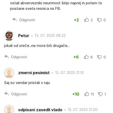
ostali abvervezniki neumnost širijo naprej in potem to
postane sveta resnica na FB.
Odgovori
+2
2
0
Petur
13. 07. 2025 08.22
jokali od sreče..ne more biti drugače..
Odgovori
+6
6
0
zmerni pesimist
12. 07. 2025 21.10
Saj so vendar pristali v raju
Odgovori
+10
11
1
odpisani zasedli vlado
12. 07. 2025 21.00