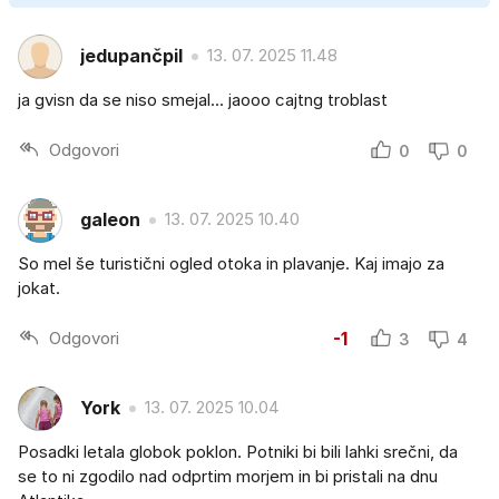
jedupančpil
13. 07. 2025 11.48
ja gvisn da se niso smejal... jaooo cajtng troblast
Odgovori
0
0
galeon
13. 07. 2025 10.40
So mel še turistični ogled otoka in plavanje. Kaj imajo za
jokat.
Odgovori
-1
3
4
York
13. 07. 2025 10.04
Posadki letala globok poklon. Potniki bi bili lahki srečni, da
se to ni zgodilo nad odprtim morjem in bi pristali na dnu