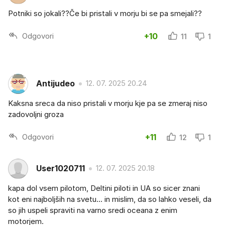
Potniki so jokali??Če bi pristali v morju bi se pa smejali??
Odgovori
+10
11
1
Antijudeo
12. 07. 2025 20.24
Kaksna sreca da niso pristali v morju kje pa se zmeraj niso
zadovoljni groza
Odgovori
+11
12
1
User1020711
12. 07. 2025 20.18
kapa dol vsem pilotom, Deltini piloti in UA so sicer znani
kot eni najboljših na svetu... in mislim, da so lahko veseli, da
so jih uspeli spraviti na varno sredi oceana z enim
motorjem.