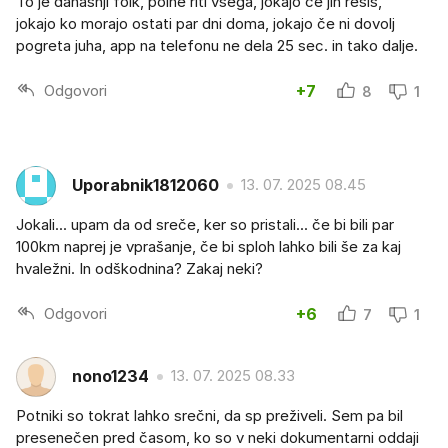
To je današnji folk, polne riti vsega, jokajo če jih rešiš,
jokajo ko morajo ostati par dni doma, jokajo če ni dovolj
pogreta juha, app na telefonu ne dela 25 sec. in tako dalje.
Odgovori
+7
8
1
Uporabnik1812060
13. 07. 2025 08.45
Jokali... upam da od sreče, ker so pristali... če bi bili par
100km naprej je vprašanje, če bi sploh lahko bili še za kaj
hvaležni. In odškodnina? Zakaj neki?
Odgovori
+6
7
1
nono1234
13. 07. 2025 08.33
Potniki so tokrat lahko srečni, da sp preživeli. Sem pa bil
presenečen pred časom, ko so v neki dokumentarni oddaji