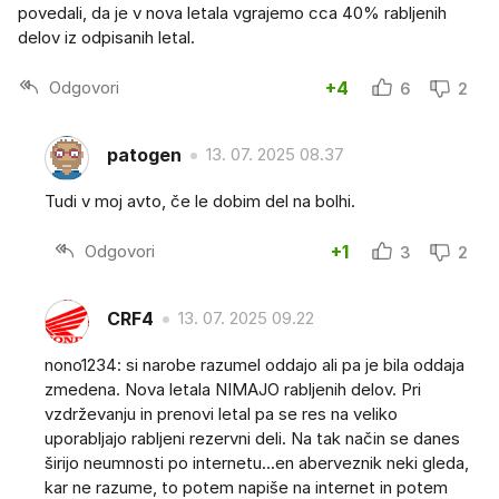
povedali, da je v nova letala vgrajemo cca 40% rabljenih
delov iz odpisanih letal.
Odgovori
+4
6
2
patogen
13. 07. 2025 08.37
Tudi v moj avto, če le dobim del na bolhi.
Odgovori
+1
3
2
CRF4
13. 07. 2025 09.22
nono1234: si narobe razumel oddajo ali pa je bila oddaja
zmedena. Nova letala NIMAJO rabljenih delov. Pri
vzdrževanju in prenovi letal pa se res na veliko
uporabljajo rabljeni rezervni deli. Na tak način se danes
širijo neumnosti po internetu...en aberveznik neki gleda,
kar ne razume, to potem napiše na internet in potem