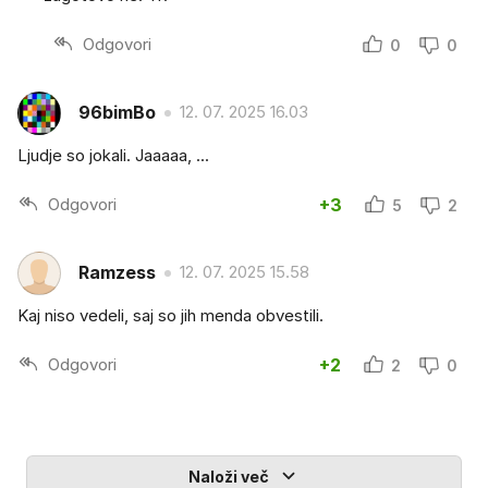
Odgovori
0
0
96bimBo
12. 07. 2025 16.03
Ljudje so jokali. Jaaaaa, ...
Odgovori
+3
5
2
Ramzess
12. 07. 2025 15.58
Kaj niso vedeli, saj so jih menda obvestili.
Odgovori
+2
2
0
Naloži več