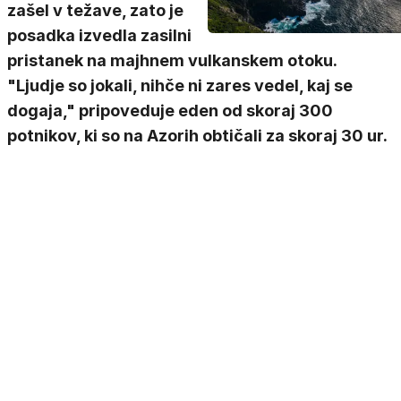
zašel v težave, zato je
posadka izvedla zasilni
pristanek na majhnem vulkanskem otoku.
"Ljudje so jokali, nihče ni zares vedel, kaj se
dogaja," pripoveduje eden od skoraj 300
potnikov, ki so na Azorih obtičali za skoraj 30 ur.