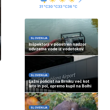
31 °C
30 °C
33 °C
36 °C
SLOVENIJA
Inšpektorji v poostren nadzor
odvzema vode iz vodotokov
SLOVENIJA
Lažni policist na Brniku več kot
leto in pol, opremo kupil na Bolhi
SLOVENIJA