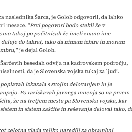
za naslednika Šarca, je Golob odgovoril, da lahko
ri mesece. "
Prvi pogovori bodo stekli že v
mo takoj po počitnicah že imeli znano ime
e deluje do takrat, tako da nimam izbire in moram
embru,"
je dejal Golob.
o Šarčevih besedah odvija na kadrovskem področju,
iselnosti, da je Slovenska vojska tukaj za ljudi.
b poplavah izkazala s svojim delovanjem in je
e zaupajo. Po raziskavah javnega mnenja so na prvem
ščita, že na tretjem mestu pa Slovenska vojska, kar
stem in sistem zaščite in reševanja deloval tako, d
kot celotna vlada veliko naredili za obrambni