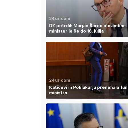
24ur.com
DZ potrdil: Marjan Šarec obrambni
minister le še do 16. julija
24ur.com
Katičevi in Poklukarju prenehala fun
ministra