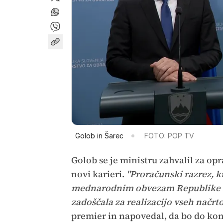
Golob in Šarec
FOTO: POP TV
Golob se je ministru zahvalil za op
novi karieri.
"Proračunski razrez, ki
mednarodnim obvezam Republike Sl
zadoščala za realizacijo vseh načrt
premier in napovedal, da bo do ko