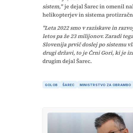
sistem,"
je dejal Šarec in omenil na
helikopterjev in sistema protizrač
"Leta 2022 smo v raziskave in razvoj
letos pa že 23 milijonov. Zaradi te
Slovenija prvič doslej po sistemu v
drugi državi, to je Črni Gori, ki je 
drugim dejal Šarec.
GOLOB
ŠAREC
MINISTRSTVO ZA OBRAMBO