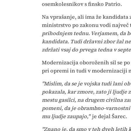
osemkolesnikov s finsko Patrio.
Na vprašanje, ali ima že kandidata 
ministrstvo po zakonu vodi največ t
prihodnjem tednu. Verjamem, da bo
kandidata. Tudi državni zbor žal n
zdržati vsaj do prvega tedna v sept
Modernizacija oboroženih sil se p
pri opremi in tudi v modernizaciji m
"Mislim, da se je vojska tudi lani o
pokazala, kar zmore, zato ji ljudj
mestu gasilci, na drugem civilna za
pomeni, da je obrambno-varnostni si
mu ljudje zaupajo,"
je dejal Šarec.
"Znano je, da smo v teh dveh letih 