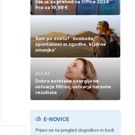
čas je za prehod na Office 2024
Pro za 19,99 €
Sam po svetu? 'Svoboda,
spontanost in zgodbe, ki jih ne
zmanjka'
OGLAS
Dobra estetska kirurgija ne
ustvarja filtrov, ustvarja naravne
rezultate
E-NOVICE
Prijavi se na pregled dogodkov in bodi