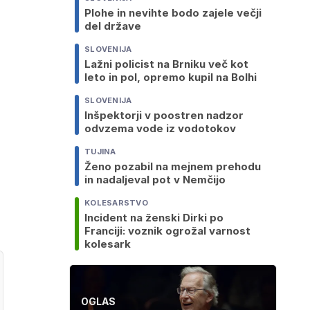
Plohe in nevihte bodo zajele večji
del države
SLOVENIJA
Lažni policist na Brniku več kot
leto in pol, opremo kupil na Bolhi
SLOVENIJA
Inšpektorji v poostren nadzor
odvzema vode iz vodotokov
TUJINA
Ženo pozabil na mejnem prehodu
in nadaljeval pot v Nemčijo
KOLESARSTVO
Incident na ženski Dirki po
Franciji: voznik ogrožal varnost
kolesark
OGLAS