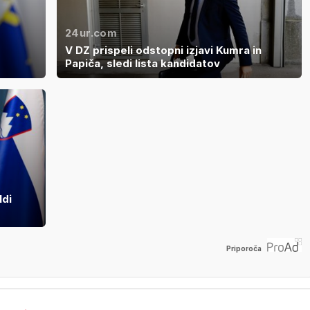
24ur.com
V DZ prispeli odstopni izjavi Kumra in
Papiča, sledi lista kandidatov
ldi
Priporoča