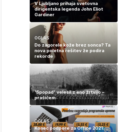
V Ljubljano prihaja svetovna
dirigentska legenda John Eliot
Gardiner
OGLAS
Do zagorele kože brez sonca? Ta
nova poletna rešitev že podira
rekorde
'Spopad' velesil z eno žrtvijo –
prašičem
OGLAS
Konec podpore za Office 2021: