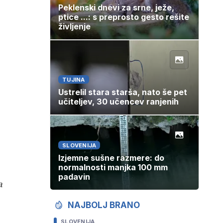
Peklenski dnevi za srne, ježe,
ptice ...: s preprosto gesto rešite
življenje
TUJINA
Ustrelil stara starša, nato še pet
učiteljev, 30 učencev ranjenih
SLOVENIJA
Izjemne sušne razmere: do
normalnosti manjka 100 mm
padavin
a
NAJBOLJ BRANO
SLOVENIJA