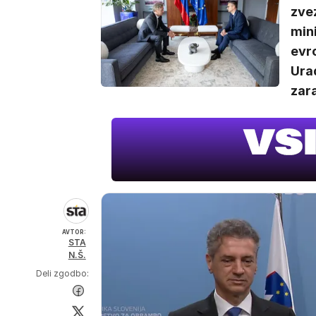
zvez
min
evr
Ura
zara
AVTOR:
STA
N.Š.
Deli zgodbo: