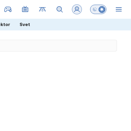
Preklopi barvni na
ZIN
ektor
Svet