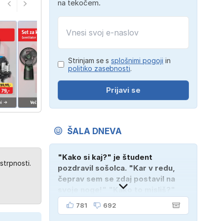
na tekočem.
Strinjam se s
splošnimi pogoji
in
politiko zasebnosti
.
Prijavi se
ŠALA DNEVA
"Kako si kaj?" je študent
strpnosti.
pozdravil sošolca. "Kar v redu,
čeprav sem se zdaj postavil na
svoje noge!" "Kako to misliš?"
"Oče mi je vzel avto!"
781
692