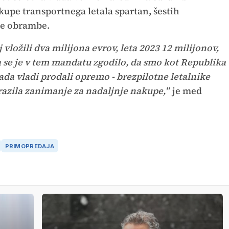
kupe transportnega letala spartan, šestih
ne obrambe.
 vložili dva milijona evrov, leta 2023 12 milijonov,
ga se je v tem mandatu zgodilo, da smo kot Republika
lada vladi prodali opremo - brezpilotne letalnike
izrazila zanimanje za nadaljnje nakupe,"
je med
PRIMOPREDAJA