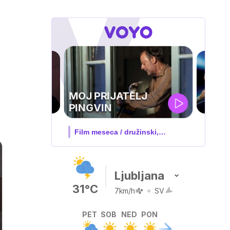
UEFA
SUPERPOKAL
V živo na VOYO: sreda ob 20.30
Ljubljana
31°C
7km/h
SV
PET
SOB
NED
PON