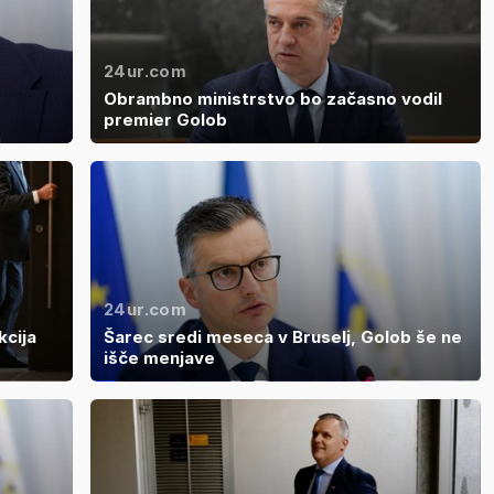
24ur.com
Obrambno ministrstvo bo začasno vodil
premier Golob
24ur.com
kcija
Šarec sredi meseca v Bruselj, Golob še ne
išče menjave