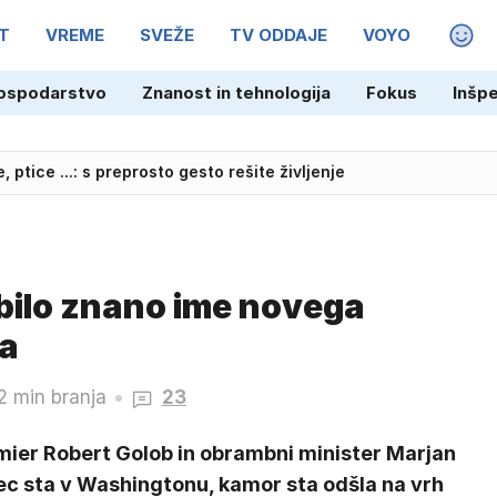
T
VREME
SVEŽE
TV ODDAJE
VOYO
MAGA
ospodarstvo
Znanost in tehnologija
Fokus
Inšp
, ptice ...: s preprosto gesto rešite življenje
 bilo znano ime novega
a
2 min branja
23
mier Robert Golob in obrambni minister Marjan
ec sta v Washingtonu, kamor sta odšla na vrh