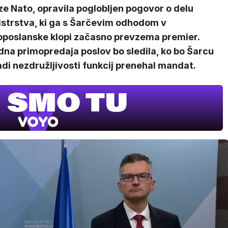
e Nato, opravila poglobljen pogovor o delu
istrstva, ki ga s Šarčevim odhodom v
oposlanske klopi začasno prevzema premier.
dna primopredaja poslov bo sledila, ko bo Šarcu
di nezdružljivosti funkcij prenehal mandat.