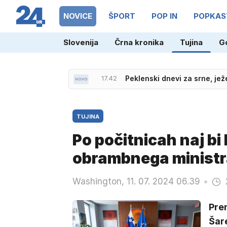
NOVICE
ŠPORT
POP IN
POPKAS
Slovenija
Črna kronika
Tujina
G
17.42
Peklenski dnevi za srne, ježe
TUJINA
Po počitnicah naj bi
obrambnega ministr
Washington, 11. 07. 2024 06.39
Pre
Šar