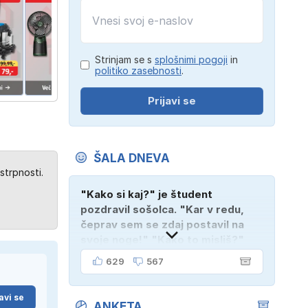
Strinjam se s
splošnimi pogoji
in
politiko zasebnosti
.
Prijavi se
ŠALA DNEVA
strpnosti.
"Kako si kaj?" je študent
pozdravil sošolca. "Kar v redu,
čeprav sem se zdaj postavil na
svoje noge!" "Kako to misliš?"
"Oče mi je vzel avto!"
629
567
avi se
ANKETA