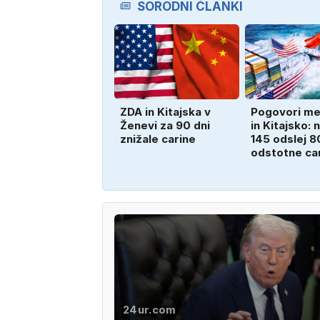
SORODNI ČLANKI
ZDA in Kitajska v
Pogovori m
Ženevi za 90 dni
in Kitajsko:
znižale carine
145 odslej 8
odstotne ca
24ur.com