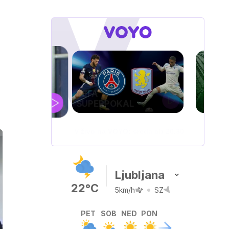
KAL
OYO: sreda ob 20.30
Ljubljana
22°C
5km/h
SZ
PET
SOB
NED
PON