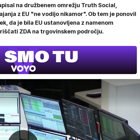
zapisal na družbenem omrežju Truth Social,
janja z EU "ne vodijo nikamor". Ob tem je ponovil
ek, da je bila EU ustanovljena z namenom
oriščati ZDA na trgovinskem področju.
UEFA
SUPERPO
V živo na V
o