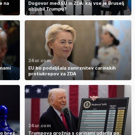
e na
Dogovor med EU in ZDA: kaj vse je Bruselj
obljubil Trumpu?
24ur.com
inami
EU bo podaljšala zamrznitev carinskih
protiukrepov za ZDA
24ur.com
go brez
Trumpova grožnja s carinami udarila po