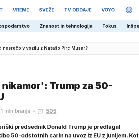
T
VREME
SVEŽE
TV ODDAJE
VOYO
MAGA
ospodarstvo
Znanost in tehnologija
Fokus
Inšp
med nesrečo v vozilu z Natašo Pirc Musar?
adžarske v polfinale EP
o nikamor': Trump za 50-
U
1 min branja
505
riški predsednik Donald Trump je predlagal
bo 50-odstotnih carin na uvoz iz EU z junijem. Kot