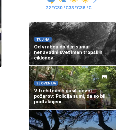
22 °C
30 °C
33 °C
36 °C
TUJINA
Od vrabca do dim suma:
nenavadni svet imen tropskih
ciklonov
ozaslonski
in
SLOVENIJA
V treh tednih gasili devet
požarov: Policija sumi, da so bili
podtaknjeni