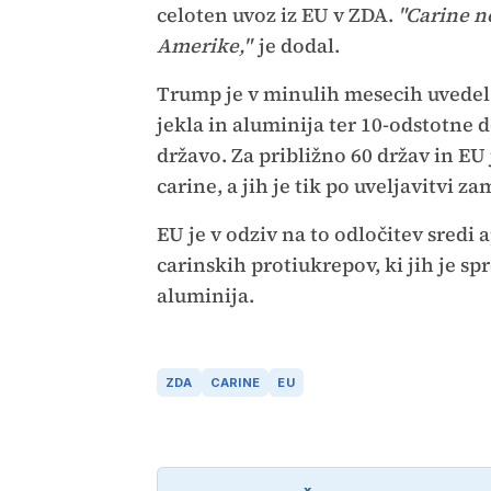
celoten uvoz iz EU v ZDA.
"Carine n
Amerike,"
je dodal.
Trump je v minulih mesecih uvedel
jekla in aluminija ter 10-odstotne 
državo. Za približno 60 držav in E
carine, a jih je tik po uveljavitvi za
EU je v odziv na to odločitev sredi 
carinskih protiukrepov, ki jih je sp
aluminija.
ZDA
CARINE
EU