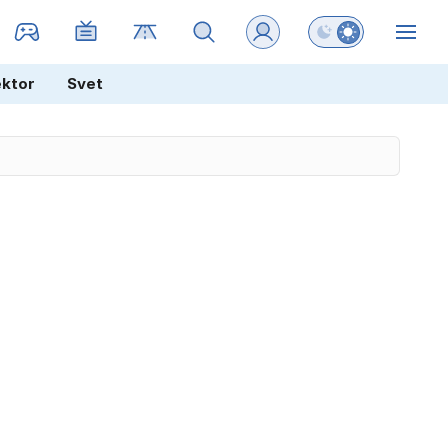
Preklopi barvni na
ZIN
ektor
Svet