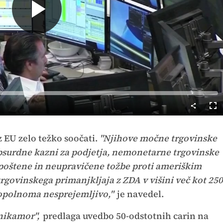
Predvajaj
Cel
nač
 z EU zelo težko soočati.
"Njihove močne trgovinske
bsurdne kazni za podjetja, nemonetarne trgovinske
poštene in neupravičene tožbe proti ameriškim
trgovinskega primanjkljaja z ZDA v višini več kot 250
 popolnoma nesprejemljivo,"
je navedel.
nikamor",
predlaga uvedbo 50-odstotnih carin na