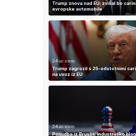
Trump znova nad EU: zvišal bo carin
evropske avtomobile
24ur.com
Trump zagrozil s 25-odstotnimi car
na uvoz iz EU
24ur.com
Ponudba iz Bruslja: industrijsko bla