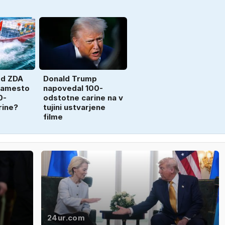
ed ZDA
Donald Trump
 namesto
napovedal 100-
0-
odstotne carine na v
rine?
tujini ustvarjene
filme
24ur.com