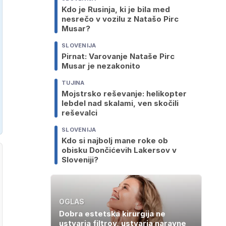
Kdo je Rusinja, ki je bila med
nesrečo v vozilu z Natašo Pirc
Musar?
SLOVENIJA
Pirnat: Varovanje Nataše Pirc
Musar je nezakonito
TUJINA
Mojstrsko reševanje: helikopter
lebdel nad skalami, ven skočili
reševalci
SLOVENIJA
Kdo si najbolj mane roke ob
obisku Dončićevih Lakersov v
Sloveniji?
OGLAS
Dobra estetska kirurgija ne
ustvarja filtrov, ustvarja naravne