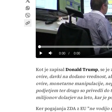
Loaded
:
0%
Current
0:00
/
Duration
0:00
Predvajaj
Tiho
Time
Kot je zapisal
Donald Trump
, se je
ovire, davki na dodano vrednost, a
ovire, monetarne manipulacije, ne
podjetjem ter drugo so privedli do 
milijonov dolarjev na leto, kar je
Ker pogajanja ZDA z EU "
ne vodijo 