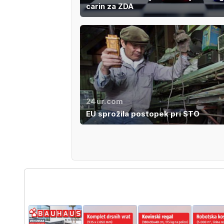
carin za ZDA
24ur.com
EU sprožila postopek pri STO