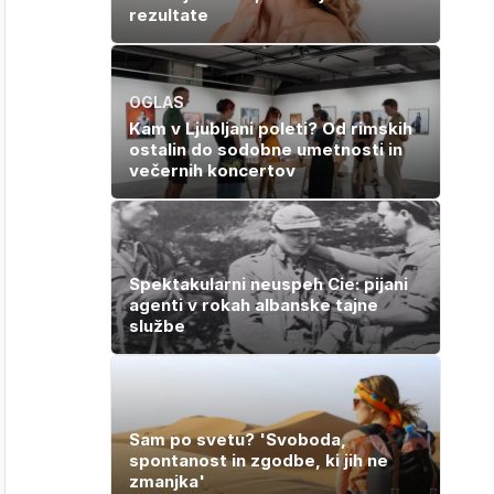
rezultate
OGLAS
Kam v Ljubljani poleti? Od rimskih
ostalin do sodobne umetnosti in
večernih koncertov
Spektakularni neuspeh Cie: pijani
agenti v rokah albanske tajne
službe
Sam po svetu? 'Svoboda,
spontanost in zgodbe, ki jih ne
zmanjka'