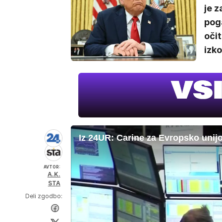
je 
poga
očit
izk
Iz 24UR: Carine za Evropsko unij
AVTOR:
A.K.
STA
Deli zgodbo: