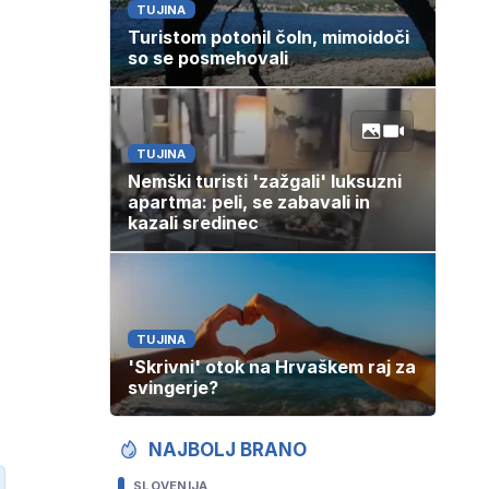
TUJINA
Turistom potonil čoln, mimoidoči
so se posmehovali
TUJINA
Nemški turisti 'zažgali' luksuzni
apartma: peli, se zabavali in
kazali sredinec
TUJINA
'Skrivni' otok na Hrvaškem raj za
svingerje?
NAJBOLJ BRANO
SLOVENIJA