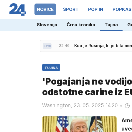
NOVICE
ŠPORT
POP IN
POPKAS
Slovenija
Črna kronika
Tujina
G
22.46
Kdo je Rusinja, ki je bila 
21.36
Neporaženi Slovenci prek M
TUJINA
'Pogajanja ne vodij
odstotne carine iz E
Washington, 23. 05. 2025 14.20
Ame
uved