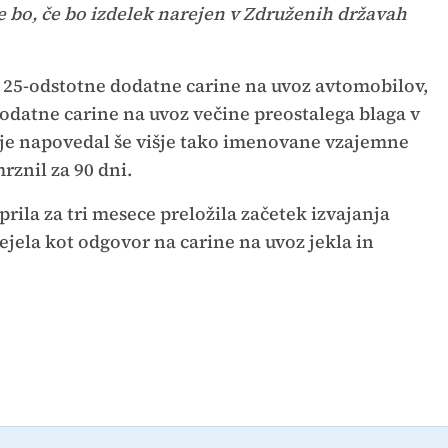
e bo, če bo izdelek narejen v Združenih državah
 25-odstotne dodatne carine na uvoz avtomobilov,
dodatne carine na uvoz večine preostalega blaga v
U je napovedal še višje tako imenovane vzajemne
mrznil za 90 dni.
aprila za tri mesece preložila začetek izvajanja
rejela kot odgovor na carine na uvoz jekla in