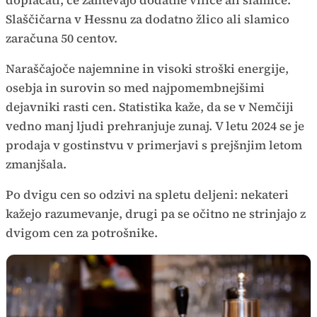
doplačati, če zahtevajo dodatne vilice ali slamice.
Slaščičarna v Hessnu za dodatno žlico ali slamico
zaračuna 50 centov.
Naraščajoče najemnine in visoki stroški energije,
osebja in surovin so med najpomembnejšimi
dejavniki rasti cen. Statistika kaže, da se v Nemčiji
vedno manj ljudi prehranjuje zunaj. V letu 2024 se je
prodaja v gostinstvu v primerjavi s prejšnjim letom
zmanjšala.
Po dvigu cen so odzivi na spletu deljeni: nekateri
kažejo razumevanje, drugi pa se očitno ne strinjajo z
dvigom cen za potrošnike.