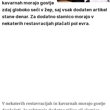
kavarnah morajo gostje
zdaj globoko seči v žep, saj vsak dodaten artikel
stane denar. Za dodatno slamico morajo v
nekaterih restavracijah plačati pol evra.
V nekaterih restavracijah in kavarnah morajo gostje