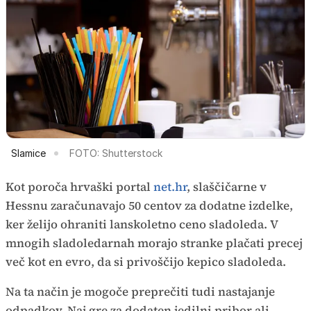
Slamice
FOTO: Shutterstock
Kot poroča hrvaški portal
net.hr
, slaščičarne v
Hessnu zaračunavajo 50 centov za dodatne izdelke,
ker želijo ohraniti lanskoletno ceno sladoleda. V
mnogih sladoledarnah morajo stranke plačati precej
več kot en evro, da si privoščijo kepico sladoleda.
Na ta način je mogoče preprečiti tudi nastajanje
odpadkov. Naj gre za dodaten jedilni pribor ali