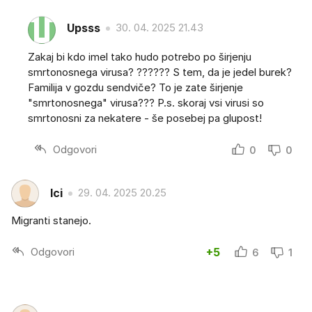
Upsss
30. 04. 2025 21.43
Zakaj bi kdo imel tako hudo potrebo po širjenju
smrtonosnega virusa? ?????? S tem, da je jedel burek?
Familija v gozdu sendviče? To je zate širjenje
"smrtonosnega" virusa??? P.s. skoraj vsi virusi so
smrtonosni za nekatere - še posebej pa glupost!
Odgovori
0
0
Ici
29. 04. 2025 20.25
Migranti stanejo.
Odgovori
+5
6
1