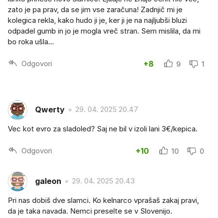
zato je pa prav, da se jim vse zaračuna! Zadnjič mi je
kolegica rekla, kako hudo ji je, ker ji je na najljubši bluzi
odpadel gumb in jo je mogla vreč stran. Sem mislila, da mi
bo roka ušla...
Odgovori
+8
9
1
Qwerty
29. 04. 2025 20.47
Vec kot evro za sladoled? Saj ne bil v izoli lani 3€/kepica.
Odgovori
+10
10
0
galeon
29. 04. 2025 20.43
Pri nas dobiš dve slamci. Ko kelnarco vprašaš zakaj pravi,
da je taka navada. Nemci preselte se v Slovenijo.