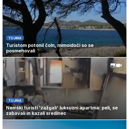
TUJINA
Turistom potonil čoln, mimoidoči so se
posmehovali
TUJINA
Nemški turisti 'zažgali' luksuzni apartma: peli, se
zabavali in kazali sredinec