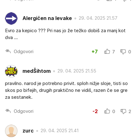
Alergičen na levake
29. 04. 2025 21.57
Evro za kepico ??? Pri nas jo že težko dobiš za manj kot
dva ...
Odgovori
+7
7
0
medŠihtom
29. 04. 2025 21.55
pravilno. narod je potrebno privit. sploh nižje sloje, tisti so
skos po bifejih, drugih praktično ne vidiš, razen če se gre
za sestanek.
Odgovori
-2
0
2
zurc
29. 04. 2025 21.41