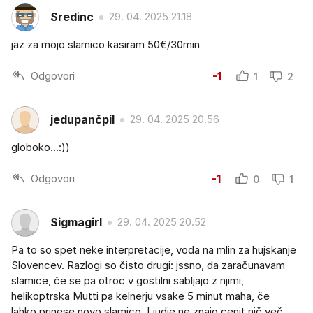
Sredinc
29. 04. 2025 21.18
jaz za mojo slamico kasiram 50€/30min
Odgovori
-1
1
2
jedupančpil
29. 04. 2025 20.56
globoko...:))
Odgovori
-1
0
1
Sigmagirl
29. 04. 2025 20.52
Pa to so spet neke interpretacije, voda na mlin za hujskanje
Slovencev. Razlogi so čisto drugi: jssno, da zaračunavam
slamice, če se pa otroc v gostilni sabljajo z njimi,
helikoptrska Mutti pa kelnerju vsake 5 minut maha, če
lahko prinese novo slamico. Ljudje ne znajo cenit nič več,