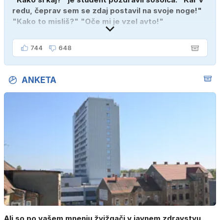
redu, čeprav sem se zdaj postavil na svoje noge!"
"Kako to misliš?" "Oče mi je vzel avto!"
744
648
ANKETA
Ali so po vašem mnenju žvižgači v javnem zdravstvu