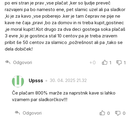
po eni stran je prav ,vse plačat ,ker so ljudje preveč
razvajeni pa bo namesto ene, pet slamic uzel ali pa sladkor
,ki je za kavo ,vse poberejo .ker je tam čeprav ne pije ne
kave ne čaja ,pravi ,bo za domov in ni treba kupit,gostinec
,je moral kupit!.Kot drugo za dva deci gostega soka plačaš
3 evre ,ki je gostinca stal 10 centov pa je treba zravem
pribit še 50 centov za slamico ,požrešnost ali pa ,tako se
dela dobiček!
Odgovori
+0
1
1
Upsss
30. 04. 2025 21.32
Če plačam 800% marže za naprstnik kave si lahko
vzamem par sladkorčkov!!!
Odgovori
0
0