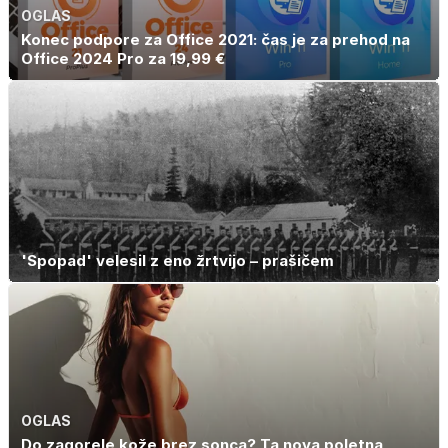
OGLAS
Konec podpore za Office 2021: čas je za prehod na
Office 2024 Pro za 19,99 €
'Spopad' velesil z eno žrtvijo – prašičem
OGLAS
Do zagorele kože brez sonca? Ta nova poletna