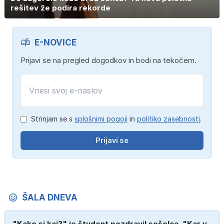
rešitev že podira rekorde
E-NOVICE
Prijavi se na pregled dogodkov in bodi na tekočem.
Strinjam se s
splošnimi pogoji
in
politiko zasebnosti
.
Prijavi se
ŠALA DNEVA
"Kako si kaj?" je študent pozdravil sošolca. "Kar v