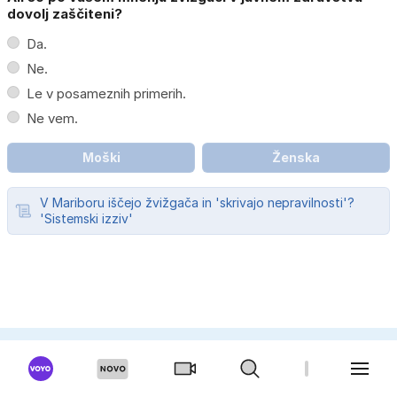
dovolj zaščiteni?
Da.
Ne.
Le v posameznih primerih.
Ne vem.
Moški
Ženska
V Mariboru iščejo žvižgača in 'skrivajo nepravilnosti'?
'Sistemski izziv'