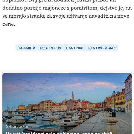
dodatno porcijo majoneze s pomfritom, dejstvo je, da
se morajo stranke za svoje uživanje navaditi na nove
cene.
SLAMICA
50 CENTOV
LASTNIKI
RESTAVRACIJE
24ur.com
Hrvati (pre)dragi celo za Nemce, cene na obali