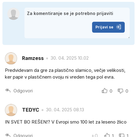
Prijavi se
Ramzess
30. 04. 2025 10.02
Predvidevam da gre za plastično slamico, večje velikosti,
ker papir v plastičnem ovoju ni vreden tega pol evra.
Odgovori
0
0
TEDYC
30. 04. 2025 08.13
IN SVET BO REŠEN!? V Evropi smo 100 let za leseno žlico
Odgovori
+0
1
1