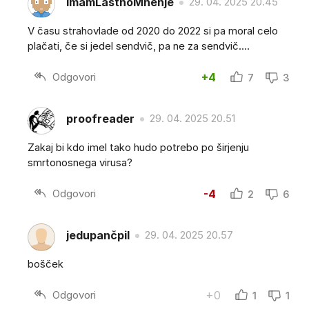
ImamLastnoMnenje
29. 04. 2025 20.45
V času strahovlade od 2020 do 2022 si pa moral celo
plačati, če si jedel sendvič, pa ne za sendvič....
Odgovori
+4
7
3
proofreader
29. 04. 2025 20.51
Zakaj bi kdo imel tako hudo potrebo po širjenju
smrtonosnega virusa?
Odgovori
-4
2
6
jedupančpil
29. 04. 2025 20.57
bošček
Odgovori
+0
1
1