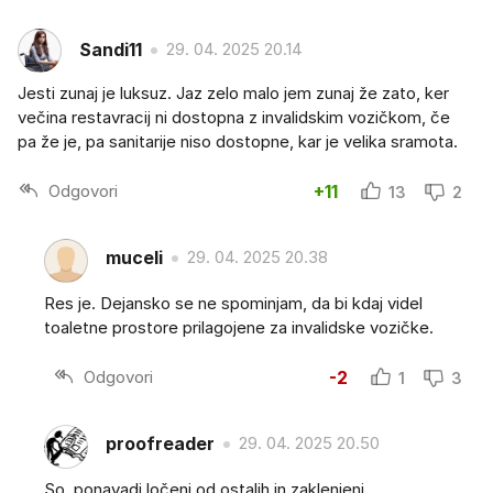
Sandi11
29. 04. 2025 20.14
Jesti zunaj je luksuz. Jaz zelo malo jem zunaj že zato, ker
večina restavracij ni dostopna z invalidskim vozičkom, če
pa že je, pa sanitarije niso dostopne, kar je velika sramota.
Odgovori
+11
13
2
muceli
29. 04. 2025 20.38
Res je. Dejansko se ne spominjam, da bi kdaj videl
toaletne prostore prilagojene za invalidske vozičke.
Odgovori
-2
1
3
proofreader
29. 04. 2025 20.50
So, ponavadi ločeni od ostalih in zaklenjeni.