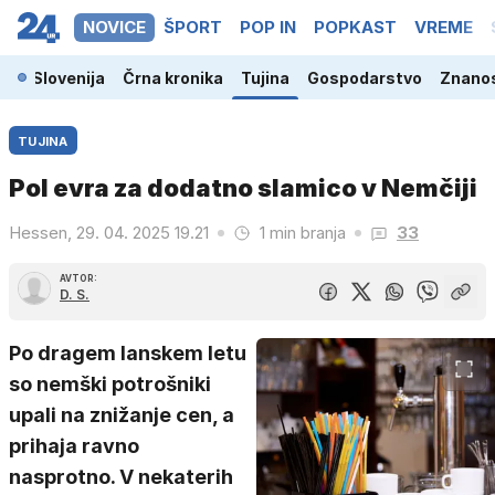
NOVICE
ŠPORT
POP IN
POPKAST
VREME
Slovenija
Črna kronika
Tujina
Gospodarstvo
Znanos
TUJINA
Pol evra za dodatno slamico v Nemčiji
Hessen, 29. 04. 2025 19.21
1 min branja
33
AVTOR:
D. S.
Po dragem lanskem letu
so nemški potrošniki
upali na znižanje cen, a
prihaja ravno
nasprotno. V nekaterih