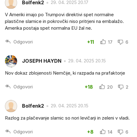
Bolfenk2
29. 04. 2025 20.17
V Ameriki imajo po Trumpovi direktivi spet normalne
plastične slamice in pokrovčki niso pritrjeni na embalažo.
Amerika postaja spet normalna EU žal ne.
Odgovori
+11
17
6
JOSEPH HAYDN
29. 04. 2025 20.15
Nov dokaz zblojenosti Nemčije, ki razpada na prafaktorje
Odgovori
+18
20
2
Bolfenk2
29. 04. 2025 20.15
Razlog za plačevanje slamic so nori levičarji in zeleni v vladi.
Odgovori
+8
14
6