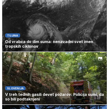
TUJINA
Od vrabca do dim suma: nenavadni svet imen
tropskih ciklonov
SLOVENIJA
V treh tednih gasili devet požarov: Policija sumi, da
so bili podtaknjeni