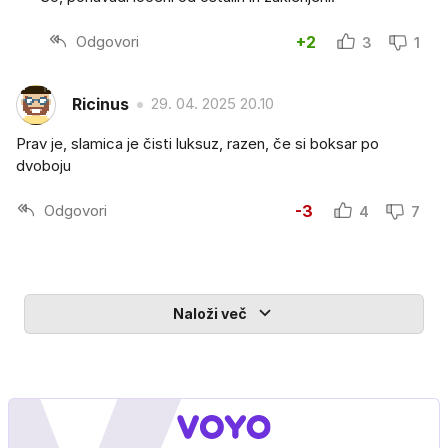
Odgovori
+2
3
1
Ricinus
29. 04. 2025 20.10
Prav je, slamica je čisti luksuz, razen, če si boksar po
dvoboju
Odgovori
-3
4
7
Naloži več