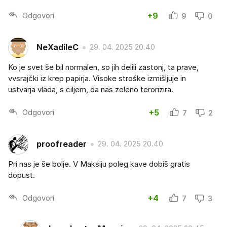
Odgovori
+9
9
0
NeXadileC
29. 04. 2025 20.40
Ko je svet še bil normalen, so jih delili zastonj, ta prave,
vvsrajčki iz krep papirja. Visoke stroške izmišljuje in
ustvarja vlada, s ciljem, da nas zeleno terorizira.
Odgovori
+5
7
2
proofreader
29. 04. 2025 20.40
Pri nas je še bolje. V Maksiju poleg kave dobiš gratis
dopust.
Odgovori
+4
7
3