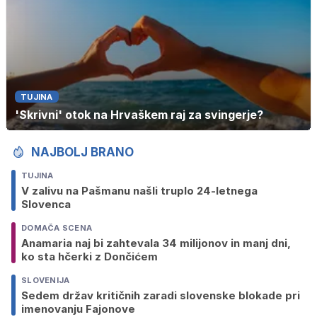
TUJINA
'Skrivni' otok na Hrvaškem raj za svingerje?
NAJBOLJ BRANO
TUJINA
V zalivu na Pašmanu našli truplo 24-letnega
Slovenca
DOMAČA SCENA
Anamaria naj bi zahtevala 34 milijonov in manj dni,
ko sta hčerki z Dončićem
SLOVENIJA
Sedem držav kritičnih zaradi slovenske blokade pri
imenovanju Fajonove