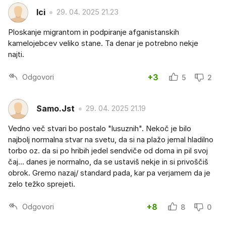
Ici
29. 04. 2025 21.23
Ploskanje migrantom in podpiranje afganistanskih
kamelojebcev veliko stane. Ta denar je potrebno nekje
najti.
Odgovori
+3
5
2
Samo.Jst
29. 04. 2025 21.19
Vedno več stvari bo postalo "lusuznih". Nekoč je bilo
najbolj normalna stvar na svetu, da si na plažo jemal hladilno
torbo oz. da si po hribih jedel sendviče od doma in pil svoj
čaj... danes je normalno, da se ustaviš nekje in si privoščiš
obrok. Gremo nazaj/ standard pada, kar pa verjamem da je
zelo težko sprejeti.
Odgovori
+8
8
0