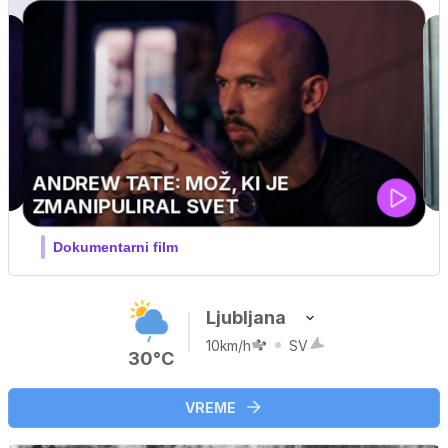
MOJ PRIJATELJ PINGVIN
Film meseca / družinski, pustolovski
Ljubljana
10km/h
SV
30°C
VREME