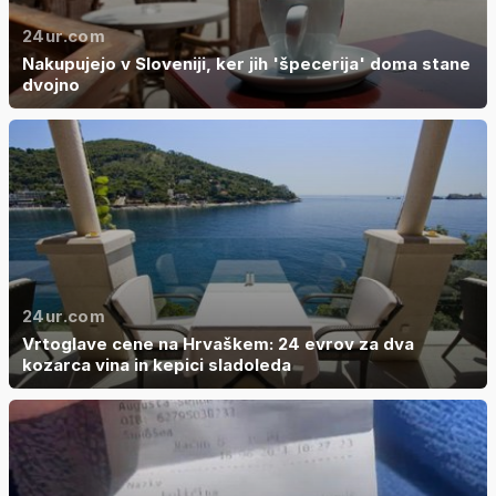
24ur.com
Nakupujejo v Sloveniji, ker jih 'špecerija' doma stane
dvojno
24ur.com
Vrtoglave cene na Hrvaškem: 24 evrov za dva
kozarca vina in kepici sladoleda