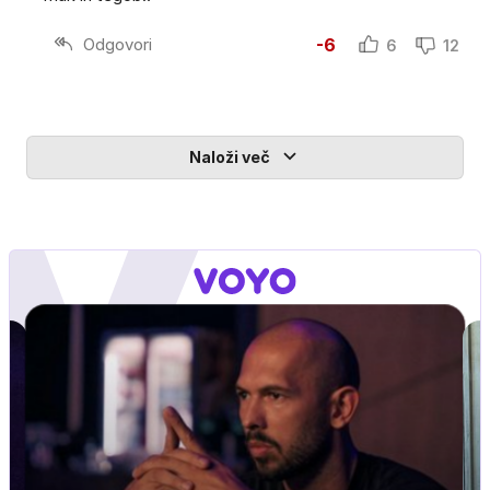
Odgovori
-6
6
12
Naloži več