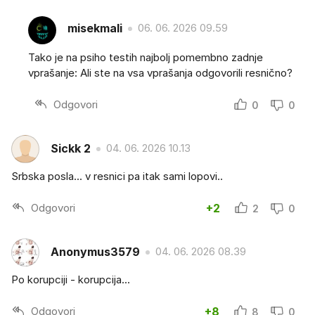
misekmali
06. 06. 2026 09.59
Tako je na psiho testih najbolj pomembno zadnje
vprašanje: Ali ste na vsa vprašanja odgovorili resnično?
Odgovori
0
0
Sickk 2
04. 06. 2026 10.13
Srbska posla... v resnici pa itak sami lopovi..
Odgovori
+2
2
0
Anonymus3579
04. 06. 2026 08.39
Po korupciji - korupcija...
Odgovori
+8
8
0