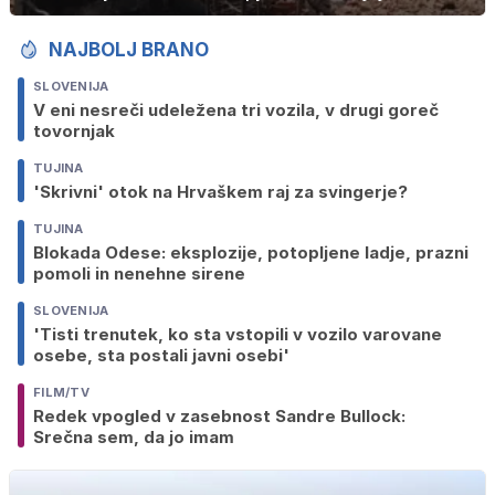
NAJBOLJ BRANO
SLOVENIJA
V eni nesreči udeležena tri vozila, v drugi goreč
tovornjak
TUJINA
'Skrivni' otok na Hrvaškem raj za svingerje?
TUJINA
Blokada Odese: eksplozije, potopljene ladje, prazni
pomoli in nenehne sirene
SLOVENIJA
'Tisti trenutek, ko sta vstopili v vozilo varovane
osebe, sta postali javni osebi'
FILM/TV
Redek vpogled v zasebnost Sandre Bullock:
Srečna sem, da jo imam