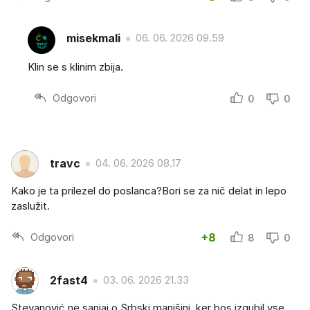
misekmali
06. 06. 2026 09.59
Klin se s klinim zbija.
Odgovori
0
0
travc
04. 06. 2026 08.17
Kako je ta prilezel do poslanca?Bori se za nič delat in lepo
zaslužit.
Odgovori
+8
8
0
2fast4
03. 06. 2026 21.33
Stevanović ne sanjaj o Srbski manjšini, ker bos izgubil vse