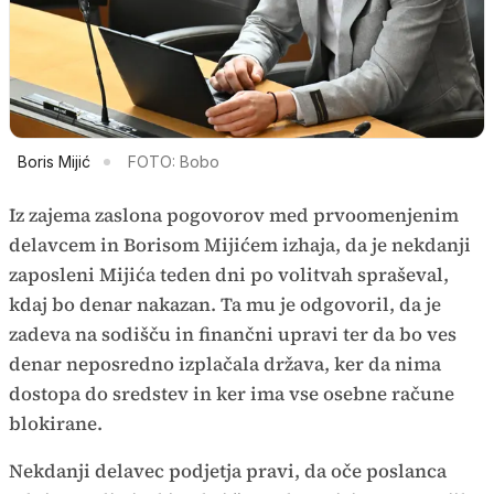
Boris Mijić
FOTO: Bobo
Iz zajema zaslona pogovorov med prvoomenjenim
delavcem in Borisom Mijićem izhaja, da je nekdanji
zaposleni Mijića teden dni po volitvah spraševal,
kdaj bo denar nakazan. Ta mu je odgovoril, da je
zadeva na sodišču in finančni upravi ter da bo ves
denar neposredno izplačala država, ker da nima
dostopa do sredstev in ker ima vse osebne račune
blokirane.
Nekdanji delavec podjetja pravi, da oče poslanca