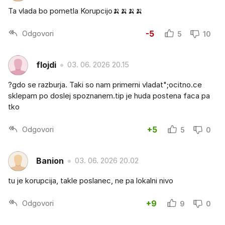
Ta vlada bo pometla Korupcijo🍌🍌🍌🍌
Odgovori
-5
5
10
flojdi
03. 06. 2026 20.15
?gdo se razburja. Taki so nam primerni vladat";ocitno.ce
sklepam po doslej spoznanem.tip je huda postena faca pa
tko
Odgovori
+5
5
0
Banion
03. 06. 2026 20.02
tu je korupcija, takle poslanec, ne pa lokalni nivo
Odgovori
+9
9
0