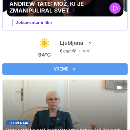
MOJ PRIJATELJ PINGVIN
Film meseca / družinski, pustolovski
Ljubljana
6km/h
V
34°C
VREME
SLOVENIJA