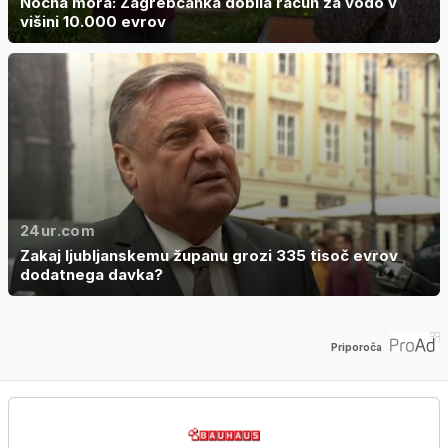
Nočna mora: Zagrebčanka dobila račun za vodo v
višini 10.000 evrov
24ur.com
Zakaj ljubljanskemu županu grozi 335 tisoč evrov
dodatnega davka?
Priporoča