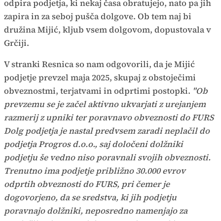
odpira podjetja, ki nekaj časa obratujejo, nato pa jih
zapira in za seboj pušča dolgove. Ob tem naj bi
družina Mijić, kljub vsem dolgovom, dopustovala v
Grčiji.
V stranki Resnica so nam odgovorili, da je Mijić
podjetje prevzel maja 2025, skupaj z obstoječimi
obveznostmi, terjatvami in odprtimi postopki.
"Ob
prevzemu se je začel aktivno ukvarjati z urejanjem
razmerij z upniki ter poravnavo obveznosti do FURS
Dolg podjetja je nastal predvsem zaradi neplačil do
podjetja Progros d.o.o., saj določeni dolžniki
podjetju še vedno niso poravnali svojih obveznosti.
Trenutno ima podjetje približno 30.000 evrov
odprtih obveznosti do FURS, pri čemer je
dogovorjeno, da se sredstva, ki jih podjetju
poravnajo dolžniki, neposredno namenjajo za