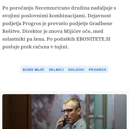
Po poročanju Necenzurirano družina nadaljuje s
svojimi poslovnimi kombinacijami. Dejavnost
podjetja Progros je prevzelo podjetje Gradbene
Rešitve. Direktor je znova Mijićev oče, med
solastniki pa žena. Po podatkih EBONITETE.SI
posluje prek računa v tujini.
BORIS MIJIČ
DELAVCI
DOLGOVI
PROGROS