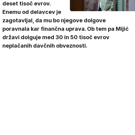
deset tisoč evrov.
Enemu od delavcev je
zagotavljal, da mu bo njegove dolgove
poravnala kar finančna uprava. Ob tem pa Mijić
državi dolguje med 30 in 50 tisoč evrov
neplačanih davčnih obveznosti.