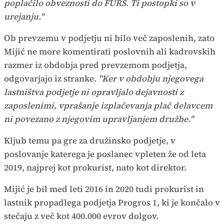
poplačilo obveznosti do FURS. Ti postopki so v
urejanju."
Ob prevzemu v podjetju ni bilo več zaposlenih, zato
Mijić ne more komentirati poslovnih ali kadrovskih
razmer iz obdobja pred prevzemom podjetja,
odgovarjajo iz stranke.
"Ker v obdobju njegovega
lastništva podjetje ni opravljalo dejavnosti z
zaposlenimi, vprašanje izplačevanja plač delavcem
ni povezano z njegovim upravljanjem družbe."
Kljub temu pa gre za družinsko podjetje, v
poslovanje katerega je poslanec vpleten že od leta
2019, najprej kot prokurist, nato kot direktor.
Mijić je bil med leti 2016 in 2020 tudi prokurist in
lastnik propadlega podjetja Progros 1, ki je končalo v
stečaju z več kot 400.000 evrov dolgov.