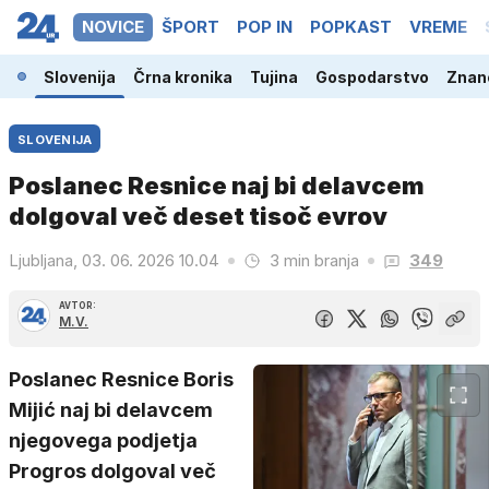
NOVICE
ŠPORT
POP IN
POPKAST
VREME
Slovenija
Črna kronika
Tujina
Gospodarstvo
Znano
SLOVENIJA
Poslanec Resnice naj bi delavcem
dolgoval več deset tisoč evrov
Ljubljana, 03. 06. 2026 10.04
3 min branja
349
AVTOR:
M.V.
Poslanec Resnice Boris
Mijić naj bi delavcem
njegovega podjetja
Progros dolgoval več