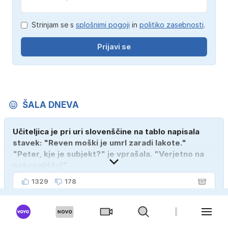
Strinjam se s
splošnimi pogoji
in
politiko zasebnosti
.
Prijavi se
ŠALA DNEVA
Učiteljica je pri uri slovenščine na tablo napisala
stavek: "Reven moški je umrl zaradi lakote."
"Peter, kje je subjekt?" je vprašala. "Verjetno na
pokopališču!"
1329
178
ANKETA