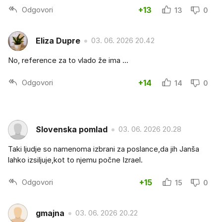
Odgovori
+13
13
0
Eliza Dupre
03. 06. 2026 20.42
No, reference za to vlado že ima ...
Odgovori
+14
14
0
Slovenska pomlad
03. 06. 2026 20.28
Taki ljudje so namenoma izbrani za poslance,da jih Janša
lahko izsiljuje,kot to njemu počne Izrael.
Odgovori
+15
15
0
gmajna
03. 06. 2026 20.22