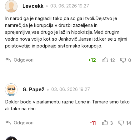
Levcekk
03. 06. 2026 19.27
In narod ga je nagradil tako,da so ga izvoli.Dejstvo je
namreč,da je korupcija v druzbi zazeljena in
sprejemljiva,vse drugo je laž in hipokrizija.Med drugim
vedno nova volijo kot so Jankovič,Jansa itd.ker se z njimi
poistovetijo in podpirajo sistemsko korupcijo.
Odgovori
+12
12
0
G. Papež
03. 06. 2026 19.27
Dokler bodo v parlamentu razne Lene in Tamare smo tako
ali tako na dnu.
Odgovori
-11
3
14