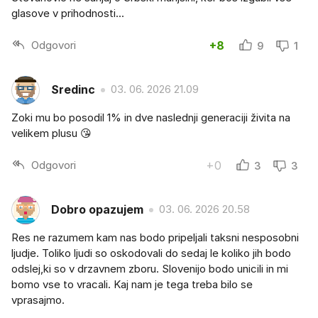
glasove v prihodnosti...
Odgovori
+8
9
1
Sredinc
03. 06. 2026 21.09
Zoki mu bo posodil 1% in dve naslednji generaciji živita na
velikem plusu 😘
Odgovori
+0
3
3
Dobro opazujem
03. 06. 2026 20.58
Res ne razumem kam nas bodo pripeljali taksni nesposobni
ljudje. Toliko ljudi so oskodovali do sedaj le koliko jih bodo
odslej,ki so v drzavnem zboru. Slovenijo bodo unicili in mi
bomo vse to vracali. Kaj nam je tega treba bilo se
vprasajmo.