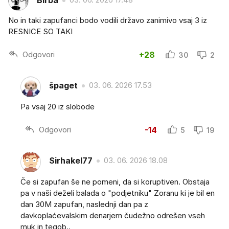
Birba
No in taki zapufanci bodo vodili državo zanimivo vsaj 3 iz
RESNICE SO TAKI
Odgovori
+28
30
2
špaget
03. 06. 2026 17.53
Pa vsaj 20 iz slobode
Odgovori
-14
5
19
Sirhakel77
03. 06. 2026 18.08
Če si zapufan še ne pomeni, da si koruptiven. Obstaja
pa v naši deželi balada o "podjetniku" Zoranu ki je bil en
dan 30M zapufan, naslednji dan pa z
davkoplaćevalskim denarjem čudežno odrešen vseh
muk in tegob..