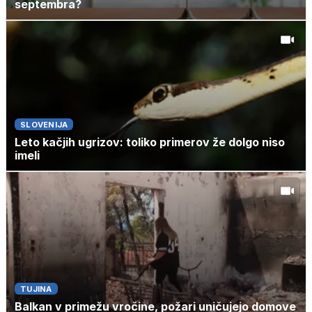
septembra?
SLOVENIJA
Leto kačjih ugrizov: toliko primerov že dolgo niso
imeli
TUJINA
Balkan v primežu vročine, požari uničujejo domove