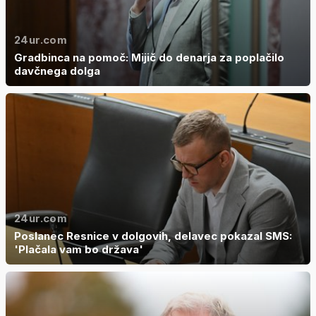
24ur.com
Gradbinca na pomoč: Mijič do denarja za poplačilo
davčnega dolga
24ur.com
Poslanec Resnice v dolgovih, delavec pokazal SMS:
'Plačala vam bo država'