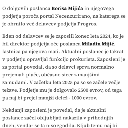
O dolgovih poslanca
Borisa Mijića
in njegovega
podjetja poroča portal Necenzurirano, na katerega se
je obrnilo več delavcev podjetja Progros.
Eden od delavcev se je zaposlil konec leta 2024, ko je
bil direktor podjetja oče poslanca
Miladin Mijić
,
lastnica pa njegova mati. Aktualni poslanec je takrat
v podjetju opravljal funkcijo prokurista. Zaposleni je
za portal povedal, da so delavci sprva normalno
prejemali plače, občasno sicer z manjšimi
zamudami. V začetku leta 2025 pa so se začele večje
težave. Podjetje mu je dolgovalo 2500 evrov, od tega
pa naj bi prejel manjši delež - 1000 evrov.
Nekdanji zaposleni je povedal, da je aktualni
poslanec začel obljubljati nakazila v prihodnjih
dneh, vendar se ta niso zgodila. Kljub temu naj bi