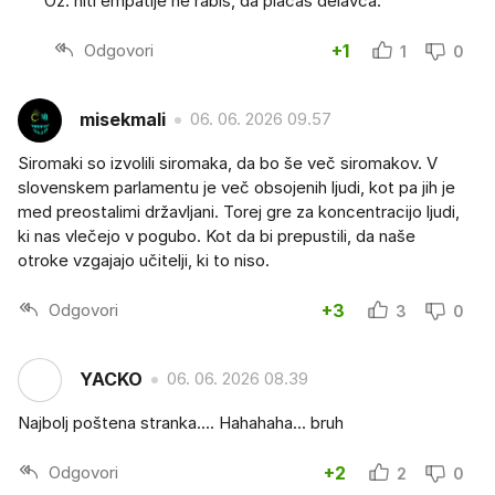
Oz. niti empatije ne rabis, da placas delavca.
Odgovori
+1
1
0
misekmali
06. 06. 2026 09.57
Siromaki so izvolili siromaka, da bo še več siromakov. V
slovenskem parlamentu je več obsojenih ljudi, kot pa jih je
med preostalimi državljani. Torej gre za koncentracijo ljudi,
ki nas vlečejo v pogubo. Kot da bi prepustili, da naše
otroke vzgajajo učitelji, ki to niso.
Odgovori
+3
3
0
YACKO
06. 06. 2026 08.39
Najbolj poštena stranka.... Hahahaha... bruh
Odgovori
+2
2
0