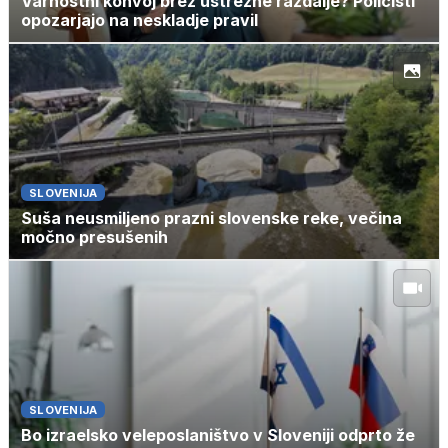
Varnostni konvoj brez ustrezne razdalje? Policisti
opozarjajo na neskladje pravil
SLOVENIJA
Suša neusmiljeno prazni slovenske reke, večina
močno presušenih
SLOVENIJA
Bo izraelsko veleposlaništvo v Sloveniji odprto že