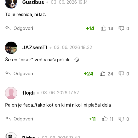
Gustibus
03. 06. 2026 19.14
To je resnica, ni laž.
Odgovori
+14
14
0
JAZsemTI
03. 06. 2026 18.32
Še en “biser” več v naši politiki…😏
Odgovori
+24
24
0
flojdi
03. 06. 2026 17.52
Pa on je faca./tako kot en ki mi nikoli ni plačal dela
Odgovori
+11
11
0
03. 06. 2026 17.48