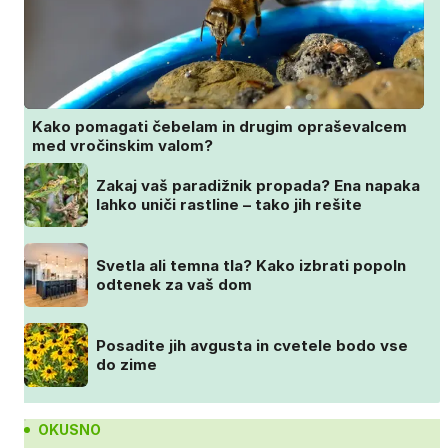
Kako pomagati čebelam in drugim opraševalcem
med vročinskim valom?
Zakaj vaš paradižnik propada? Ena napaka
lahko uniči rastline – tako jih rešite
Svetla ali temna tla? Kako izbrati popoln
odtenek za vaš dom
Posadite jih avgusta in cvetele bodo vse
do zime
OKUSNO