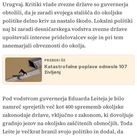
Urugvaj. Kritiki vlade zvezne države so guvernerja
obtožili, da je zaradi svojega stališča do okoljske
politike delno kriv za nastalo škodo. Lokalni politiki
naj bi zaradi desničarskega vodstva zvezne države
upoštevali interese pridelovalcev soje in pri tem
zanemarjali obveznosti do okolja.
PREBERI ŠE
Katastrofalne poplave odnesle 107
življenj
Pod vodstvom guvernerja Eduarda Leiteja je bilo
namreč sprejetih več kot 400 sprememb okoljske
zakonodaje države, vključno z zakonom, ki dovoljuje
gradnjo jezov na okoljsko zaščitenih območjih. Toda
Leite je večkrat branil svojo politiko in dodal, da