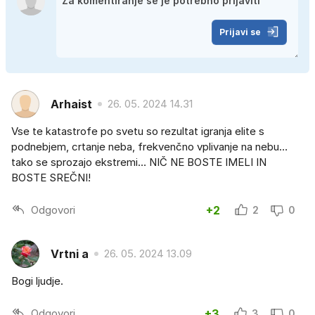
Prijavi se
Arhaist
26. 05. 2024 14.31
Vse te katastrofe po svetu so rezultat igranja elite s
podnebjem, crtanje neba, frekvenčno vplivanje na nebu…
tako se sprozajo ekstremi… NIČ NE BOSTE IMELI IN
BOSTE SREČNI!
Odgovori
+2
2
0
Vrtni a
26. 05. 2024 13.09
Bogi ljudje.
Odgovori
+3
3
0