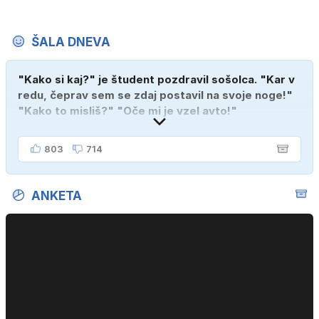
ŠALA DNEVA
"Kako si kaj?" je študent pozdravil sošolca. "Kar v
redu, čeprav sem se zdaj postavil na svoje noge!"
"Kako to misliš?" "Oče mi je vzel avto!"
803
714
ANKETA