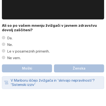
Ali so po vašem mnenju žvižgači v javnem zdravstvu
dovolj zaščiteni?
Da.
Ne.
Le v posameznih primerih.
Ne vem.
Moški
Ženska
V Mariboru iščejo žvižgača in 'skrivajo nepravilnosti'?
'Sistemski izziv'