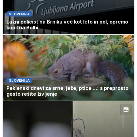
SLOVENIJA
Lažni policist na Brniku več kot leto in pol, opremo
kupil na Bolhi
SLOVENIJA
Peklenski dnevi za srne, ježe, ptice ...: s preprosto
gesto rešite življenje