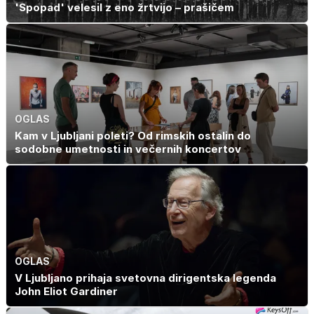
'Spopad' velesil z eno žrtvijo – prašičem
OGLAS
Kam v Ljubljani poleti? Od rimskih ostalin do
sodobne umetnosti in večernih koncertov
OGLAS
V Ljubljano prihaja svetovna dirigentska legenda
John Eliot Gardiner