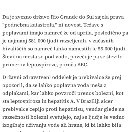
Da je zvezno državo Rio Grande do Sul zajela prava
"podnebna katastrofa," ni novost. Težave s
poplavami imajo namreč že od aprila, posledično pa
je najmanj 581.000 ljudi razseljenih, v začasnih
bivališčih so namreč lahko namestili le 55.000 ljudi.
Številna mesta so pod vodo, povečuje pa se število
primerov leptospiroze, poroča BBC.
Državni zdravstveni oddelek je prebivalce že prej
opozoril, da se lahko poplavna voda meša z
odplakami, kar lahko povzroči prenos bolezni, kot
sta leptospiroza in hepatitis A. V Braziliji sicer
prebivalce cepijo proti hepatitisu, vendar glede na
razsežnosti bolezni svetujejo, naj se ljudje še vedno
izogibajo uživanju vode ali hrane, ki bi lahko bila