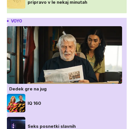
pripravo v le nekaj minutah
VOYO
Dedek gre na jug
IQ 160
Seks posnetki slavnih