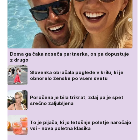
Doma ga čaka noseča partnerka, on pa dopustuje
z drugo
Slovenka obračala poglede v krilu, ki je
obnorelo ženske po vsem svetu
Poročena je bila trikrat, zdaj pa je spet
srečno zaljubljena
To je pijača, ki jo letošnje poletje naročajo
vsi - nova poletna klasika