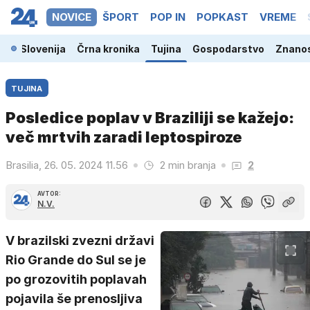
NOVICE
ŠPORT
POP IN
POPKAST
VREME
Slovenija
Črna kronika
Tujina
Gospodarstvo
Znanos
TUJINA
Posledice poplav v Braziliji se kažejo:
več mrtvih zaradi leptospiroze
Brasilia, 26. 05. 2024 11.56
2 min branja
2
AVTOR:
N.V.
V brazilski zvezni državi
Rio Grande do Sul se je
po grozovitih poplavah
pojavila še prenosljiva