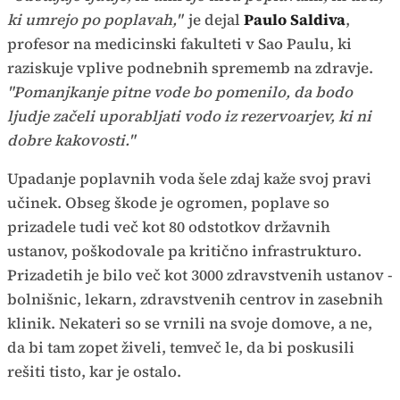
ki umrejo po poplavah,"
je dejal
Paulo Saldiva
,
profesor na medicinski fakulteti v Sao Paulu, ki
raziskuje vplive podnebnih sprememb na zdravje.
"Pomanjkanje pitne vode bo pomenilo, da bodo
ljudje začeli uporabljati vodo iz rezervoarjev, ki ni
dobre kakovosti."
Upadanje poplavnih voda šele zdaj kaže svoj pravi
učinek. Obseg škode je ogromen, poplave so
prizadele tudi več kot 80 odstotkov državnih
ustanov, poškodovale pa kritično infrastrukturo.
Prizadetih je bilo več kot 3000 zdravstvenih ustanov -
bolnišnic, lekarn, zdravstvenih centrov in zasebnih
klinik. Nekateri so se vrnili na svoje domove, a ne,
da bi tam zopet živeli, temveč le, da bi poskusili
rešiti tisto, kar je ostalo.