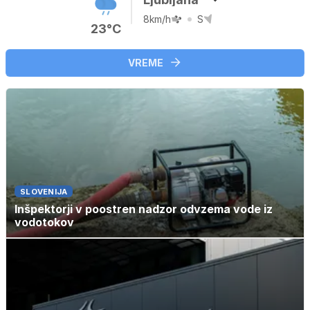
8km/h
S
23°C
VREME
SLOVENIJA
Inšpektorji v poostren nadzor odvzema vode iz
vodotokov