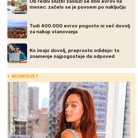
Ob redni službi zasluži še 866 evrov na
mesec: začelo se je povsem po naključju
Tudi 400.000 evrov pogosto ni več dovolj
za nakup stanovanja
Ko imajo dovolj, preprosto odidejo: to
znamenje najpogosteje da odpoved
MOSKISVET