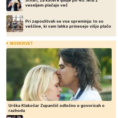
Stvari, za katere ljudje po 40. letu z
veseljem plačajo več
Pri zaposlitvah se vse spreminja: to so
veščine, ki vam lahko prinesejo višjo plačo
MOSKISVET
Urška Klakočar Zupančič odločno o govoricah o
razhodu