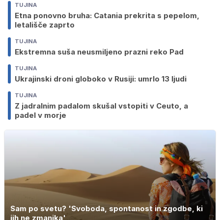
TUJINA
Etna ponovno bruha: Catania prekrita s pepelom,
letališče zaprto
TUJINA
Ekstremna suša neusmiljeno prazni reko Pad
TUJINA
Ukrajinski droni globoko v Rusiji: umrlo 13 ljudi
TUJINA
Z jadralnim padalom skušal vstopiti v Ceuto, a
padel v morje
Sam po svetu? 'Svoboda, spontanost in zgodbe, ki
jih ne zmanjka'