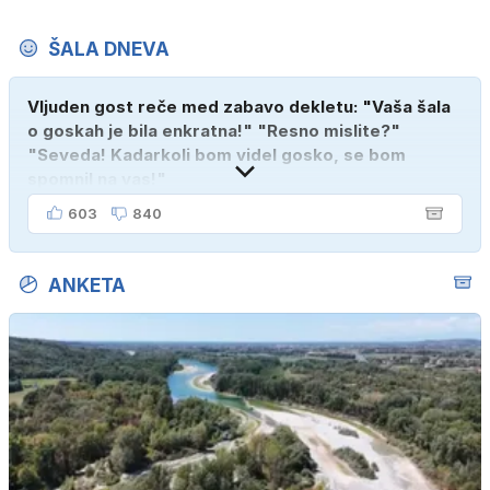
ŠALA DNEVA
Vljuden gost reče med zabavo dekletu: "Vaša šala
o goskah je bila enkratna!" "Resno mislite?"
"Seveda! Kadarkoli bom videl gosko, se bom
spomnil na vas!"
603
840
ANKETA