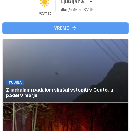
Ljubljana
4km/h
SV
32°C
VREME
TUJINA
Z jadralnim padalom skušal vstopiti v Ceuto, a
padel v morje