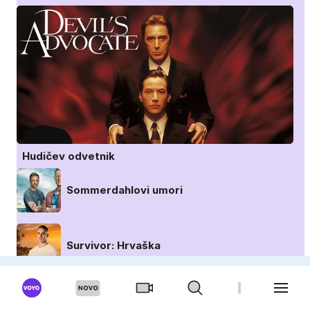
Hudičev odvetnik
Sommerdahlovi umori
Survivor: Hrvaška
Znan obraz ima svoj glas: Hrvaška