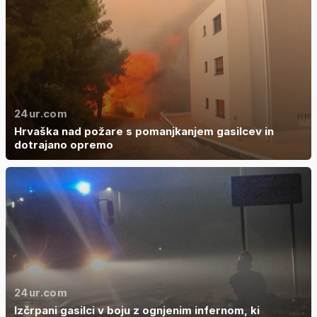
24ur.com
Hrvaška nad požare s pomanjkanjem gasilcev in
dotrajano opremo
24ur.com
Izčrpani gasilci v boju z ognjenim infernom, ki