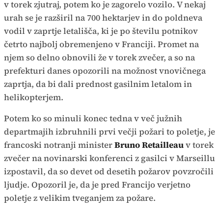
v torek zjutraj, potem ko je zagorelo vozilo. V nekaj
urah se je razširil na 700 hektarjev in do poldneva
vodil v zaprtje letališča, ki je po številu potnikov
četrto najbolj obremenjeno v Franciji. Promet na
njem so delno obnovili že v torek zvečer, a so na
prefekturi danes opozorili na možnost vnovičnega
zaprtja, da bi dali prednost gasilnim letalom in
helikopterjem.
Potem ko so minuli konec tedna v več južnih
departmajih izbruhnili prvi večji požari to poletje, je
francoski notranji minister
Bruno Retailleau
v torek
zvečer na novinarski konferenci z gasilci v Marseillu
izpostavil, da so devet od desetih požarov povzročili
ljudje. Opozoril je, da je pred Francijo verjetno
poletje z velikim tveganjem za požare.