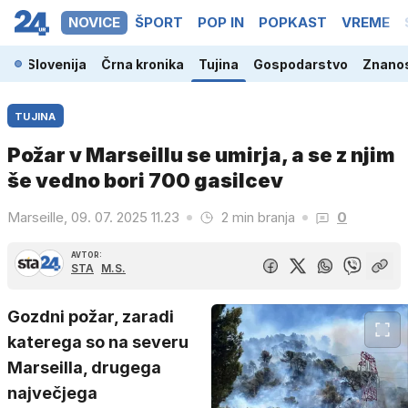
NOVICE
ŠPORT
POP IN
POPKAST
VREME
Slovenija
Črna kronika
Tujina
Gospodarstvo
Znanos
TUJINA
Požar v Marseillu se umirja, a se z njim
še vedno bori 700 gasilcev
Marseille, 09. 07. 2025 11.23
2 min branja
0
AVTOR:
STA
M.S.
Gozdni požar, zaradi
katerega so na severu
Marseilla, drugega
največjega