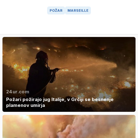
POŽAR
MARSEILLE
24ur.com
Požari požirajo jug Italije, v Grčiji se besnenje
plamenov umirja