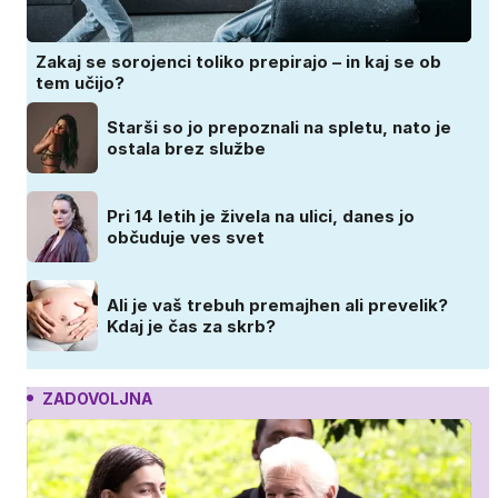
Zakaj se sorojenci toliko prepirajo – in kaj se ob
tem učijo?
Starši so jo prepoznali na spletu, nato je
ostala brez službe
Pri 14 letih je živela na ulici, danes jo
občuduje ves svet
Ali je vaš trebuh premajhen ali prevelik?
Kdaj je čas za skrb?
ZADOVOLJNA