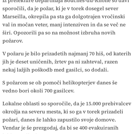
Iz prefekture departmaja Bouches-du-Rhone so davi
sporočili, da je požar, ki je v torek dosegel sever
Marseilla, okrepila pa sta ga dolgotrajen vročinski
val in močan veter, manj intenziven in da se več ne
širi. Opozorili pa so na možnost izbruha novih
požarov.
V požaru je bilo prizadetih najmanj 70 hiš, od katerih
jih je deset uničenih, žrtev pa ni zahteval, razen
nekaj lažjih poškodb med gasilci, so dodali.
S požarom se ob pomoči helikopterjev danes še
vedno bori okoli 700 gasilcev.
Lokalne oblasti so sporočile, da je 15.000 prebivalcev
okrožja na severu mesta, ki so ga v torek prizadeli
požari, danes že lahko zapustilo svoje domove.
Vendar je še prezgodaj, da bi se 400 evakuiranih