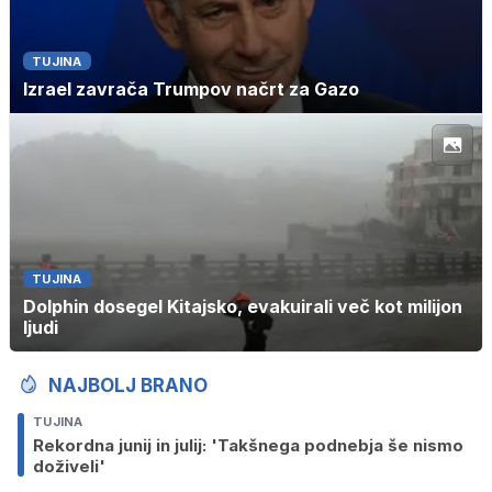
TUJINA
Izrael zavrača Trumpov načrt za Gazo
TUJINA
Dolphin dosegel Kitajsko, evakuirali več kot milijon
ljudi
NAJBOLJ BRANO
TUJINA
Rekordna junij in julij: 'Takšnega podnebja še nismo
doživeli'