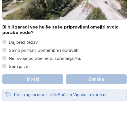
Bi bili zaradi vse hujše suše pripravljeni omejiti svojo
porabo vode?
Da, brez težav.
Samo pri manj pomembnih opravilih.
Ne, svoje porabe ne bi spreminjal/-a.
Sem jo že.
Moški
Ženska
Po strugi bi morali teči Soča in Vipava, a vode ni