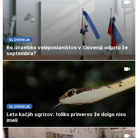
SLOVENIJA
Bo izraelsko veleposlaništvo v Sloveniji odprto že
septembra?
SLOVENIJA
Leto kačjih ugrizov: toliko primerov že dolgo niso
imeli