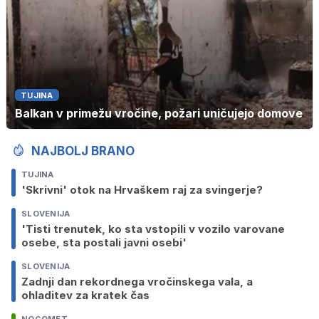
TUJINA
Balkan v primežu vročine, požari uničujejo domove
NAJBOLJ BRANO
TUJINA
'Skrivni' otok na Hrvaškem raj za svingerje?
SLOVENIJA
'Tisti trenutek, ko sta vstopili v vozilo varovane
osebe, sta postali javni osebi'
SLOVENIJA
Zadnji dan rekordnega vročinskega vala, a
ohladitev za kratek čas
NOGOMET