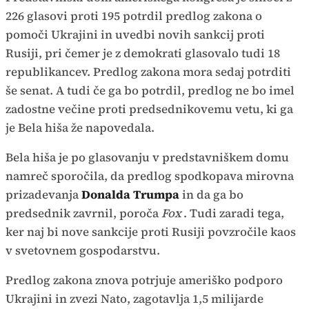
226 glasovi proti 195 potrdil predlog zakona o
pomoči Ukrajini in uvedbi novih sankcij proti
Rusiji, pri čemer je z demokrati glasovalo tudi 18
republikancev. Predlog zakona mora sedaj potrditi
še senat. A tudi če ga bo potrdil, predlog ne bo imel
zadostne večine proti predsednikovemu vetu, ki ga
je Bela hiša že napovedala.
Bela hiša je po glasovanju v predstavniškem domu
namreč sporočila, da predlog spodkopava mirovna
prizadevanja
Donalda Trumpa
in da ga bo
predsednik zavrnil, poroča
Fox
. Tudi zaradi tega,
ker naj bi nove sankcije proti Rusiji povzročile kaos
v svetovnem gospodarstvu.
Predlog zakona znova potrjuje ameriško podporo
Ukrajini in zvezi Nato, zagotavlja 1,5 milijarde