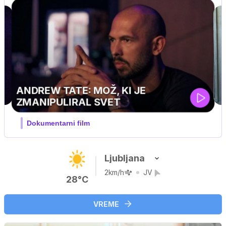
MOJ PRIJATELJ PINGVIN
Film meseca / družinski, pustolovski
Ljubljana
2km/h
JV
28°C
VREME