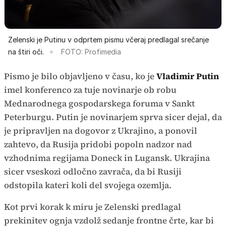
Zelenski je Putinu v odprtem pismu včeraj predlagal srečanje
na štiri oči.
FOTO: Profimedia
Pismo je bilo objavljeno v času, ko je
Vladimir Putin
imel konferenco za tuje novinarje ob robu
Mednarodnega gospodarskega foruma v Sankt
Peterburgu. Putin je novinarjem sprva sicer dejal, da
je pripravljen na dogovor z Ukrajino, a ponovil
zahtevo, da Rusija pridobi popoln nadzor nad
vzhodnima regijama Doneck in Lugansk. Ukrajina
sicer vseskozi odločno zavrača, da bi Rusiji
odstopila kateri koli del svojega ozemlja.
Kot prvi korak k miru je Zelenski predlagal
prekinitev ognja vzdolž sedanje frontne črte, kar bi