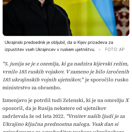
Ukrajinski predsednik je obljubil, da si Kijev prizadeva za
izpustitev vseh Ukrajincev v ruskem ujetništvu.
FOTO: AP
"5. junija se je z ozemlja, ki ga nadzira kijevski režim,
vrnilo 185 ruskih vojakov. V zameno je bilo izročenih
185 ukrajinskih vojnih ujetnikov,"
je sporočilo rusko
ministrstvo za obrambo.
Izmenjavo je potrdil tudi Zelenski, ki je na omrežju
X
opozoril, da je Rusija nekatere od ujetnikov
zadrževala že od leta 2022.
"Vrnitev naših ljudi je za
Ukrajino ključna prednostna naloga. Vsak dan si
prizadevamo za osvoboditev vsakega ukrajinskega