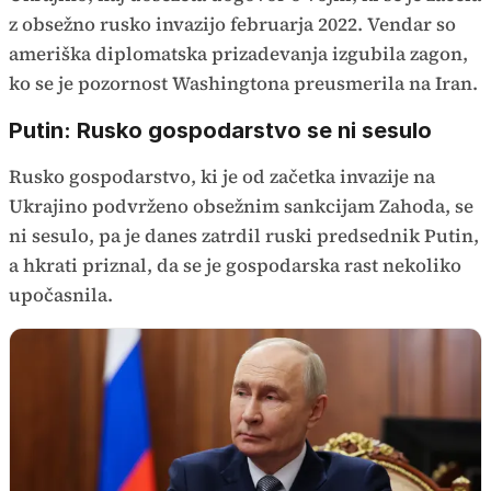
z obsežno rusko invazijo februarja 2022. Vendar so
ameriška diplomatska prizadevanja izgubila zagon,
ko se je pozornost Washingtona preusmerila na Iran.
Putin: Rusko gospodarstvo se ni sesulo
Rusko gospodarstvo, ki je od začetka invazije na
Ukrajino podvrženo obsežnim sankcijam Zahoda, se
ni sesulo, pa je danes zatrdil ruski predsednik Putin,
a hkrati priznal, da se je gospodarska rast nekoliko
upočasnila.