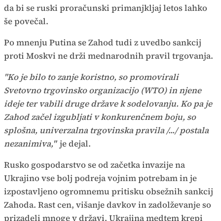
da bi se ruski proračunski primanjkljaj letos lahko
še povečal.
Po mnenju Putina se Zahod tudi z uvedbo sankcij
proti Moskvi ne drži mednarodnih pravil trgovanja.
"Ko je bilo to zanje koristno, so promovirali
Svetovno trgovinsko organizacijo (WTO) in njene
ideje ter vabili druge države k sodelovanju. Ko pa je
Zahod začel izgubljati v konkurenčnem boju, so
splošna, univerzalna trgovinska pravila /.../ postala
nezanimiva,"
je dejal.
Rusko gospodarstvo se od začetka invazije na
Ukrajino vse bolj podreja vojnim potrebam in je
izpostavljeno ogromnemu pritisku obsežnih sankcij
Zahoda. Rast cen, višanje davkov in zadolževanje so
prizadeli mnoge v državi. Ukrajina medtem krepi