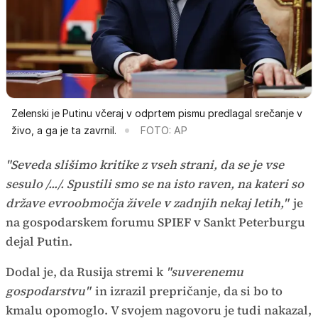
Zelenski je Putinu včeraj v odprtem pismu predlagal srečanje v
živo, a ga je ta zavrnil.
FOTO: AP
"Seveda slišimo kritike z vseh strani, da se je vse
sesulo /.../. Spustili smo se na isto raven, na kateri so
države evroobmočja živele v zadnjih nekaj letih,"
je
na gospodarskem forumu SPIEF v Sankt Peterburgu
dejal Putin.
Dodal je, da Rusija stremi k
"suverenemu
gospodarstvu"
in izrazil prepričanje, da si bo to
kmalu opomoglo. V svojem nagovoru je tudi nakazal,