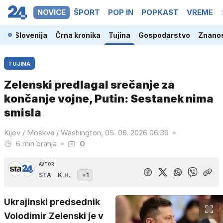
NOVICE
ŠPORT
POP IN
POPKAST
VREME
Slovenija
Črna kronika
Tujina
Gospodarstvo
Znanos
TUJINA
Zelenski predlagal srečanje za
končanje vojne, Putin: Sestanek nima
smisla
Kijev / Moskva / Washington, 05. 06. 2026 06.39
6 min branja
0
AVTOR:
STA
K.H.
+1
Ukrajinski predsednik
Volodimir Zelenski je v