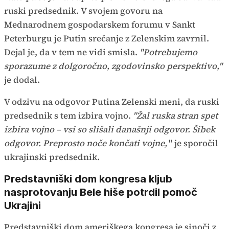
ruski predsednik. V svojem govoru na
Mednarodnem gospodarskem forumu v Sankt
Peterburgu je Putin srečanje z Zelenskim zavrnil.
Dejal je, da v tem ne vidi smisla.
"Potrebujemo
sporazume z dolgoročno, zgodovinsko perspektivo,"
je dodal.
V odzivu na odgovor Putina Zelenski meni, da ruski
predsednik s tem izbira vojno.
"Žal ruska stran spet
izbira vojno – vsi so slišali današnji odgovor. Šibek
odgovor. Preprosto noče končati vojne,
" je sporočil
ukrajinski predsednik.
Predstavniški dom kongresa kljub
nasprotovanju Bele hiše potrdil pomoč
Ukrajini
Predstavniški dom ameriškega kongresa je sinoči z