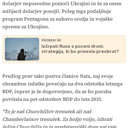
dolarjev neposredne pomoči Ukrajini in še za osem
milijard dolarjev posojil. Poleg tega podaljšuje
program Pentagona za nabavo orožja in vojaške
opreme za Ukrajino.
PREBERI ŠE
Izčrpati Ruse s poceni droni:
strategija, ki bo prinesla preobrat?
Predlog prav tako poziva članice Nata, naj svoje
obrambne izdatke povečajo na dva odstotka letnega
BDP, čeprav je že dogovorjeno, da se bo poraba
povišala na pet odstotkov BDP do leta 2035.
"To je naš Churchillov trenutek ali naš
Chamberlainov trenutek. Za božjo voljo, izbrati
želim Churchilla in ta predstavniški dom naj raje