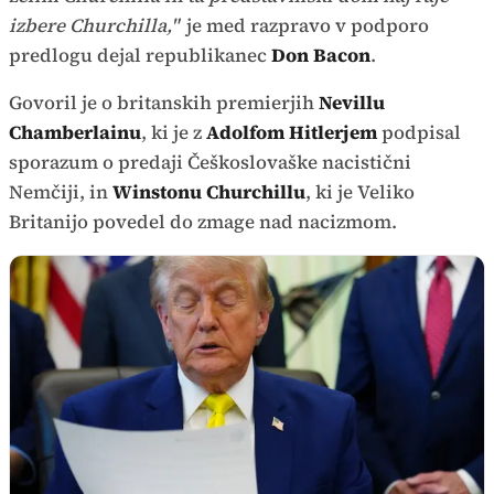
izbere Churchilla,"
je med razpravo v podporo
predlogu dejal republikanec
Don Bacon
.
Govoril je o britanskih premierjih
Nevillu
Chamberlainu
, ki je z
Adolfom Hitlerjem
podpisal
sporazum o predaji Češkoslovaške nacistični
Nemčiji, in
Winstonu Churchillu
, ki je Veliko
Britanijo povedel do zmage nad nacizmom.