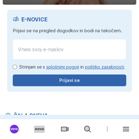
E-NOVICE
Prijavi se na pregled dogodkov in bodi na tekočem.
Strinjam se s
splošnimi pogoji
in
politiko zasebnosti
.
Prijavi se
ŠALA DNEVA
Učiteljica je pri uri slovenščine na tablo napisala
stavek: "Reven moški je umrl zaradi lakote."