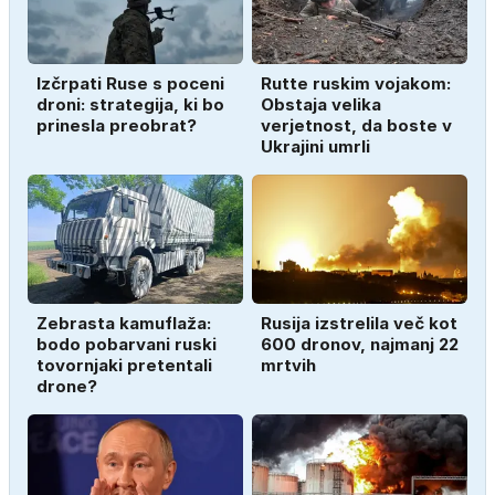
Izčrpati Ruse s poceni
Rutte ruskim vojakom:
droni: strategija, ki bo
Obstaja velika
prinesla preobrat?
verjetnost, da boste v
Ukrajini umrli
Zebrasta kamuflaža:
Rusija izstrelila več kot
bodo pobarvani ruski
600 dronov, najmanj 22
tovornjaki pretentali
mrtvih
drone?