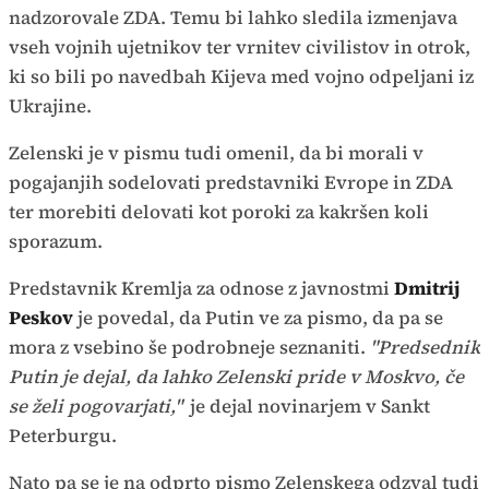
nadzorovale ZDA. Temu bi lahko sledila izmenjava
vseh vojnih ujetnikov ter vrnitev civilistov in otrok,
ki so bili po navedbah Kijeva med vojno odpeljani iz
Ukrajine.
Zelenski je v pismu tudi omenil, da bi morali v
pogajanjih sodelovati predstavniki Evrope in ZDA
ter morebiti delovati kot poroki za kakršen koli
sporazum.
Predstavnik Kremlja za odnose z javnostmi
Dmitrij
Peskov
je povedal, da Putin ve za pismo, da pa se
mora z vsebino še podrobneje seznaniti.
"Predsednik
Putin je dejal, da lahko Zelenski pride v Moskvo, če
se želi pogovarjati,"
je dejal novinarjem v Sankt
Peterburgu.
Nato pa se je na odprto pismo Zelenskega odzval tudi