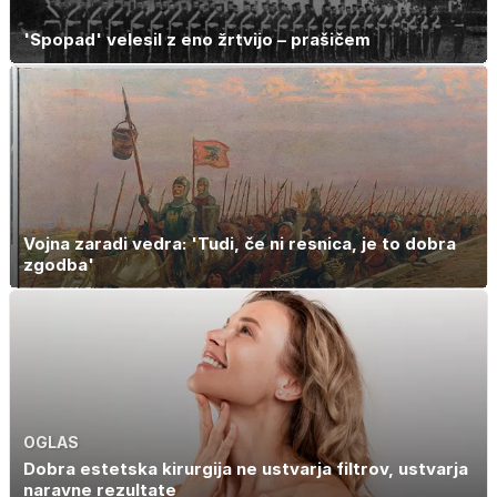
'Spopad' velesil z eno žrtvijo – prašičem
Vojna zaradi vedra: 'Tudi, če ni resnica, je to dobra
zgodba'
OGLAS
Dobra estetska kirurgija ne ustvarja filtrov, ustvarja
naravne rezultate