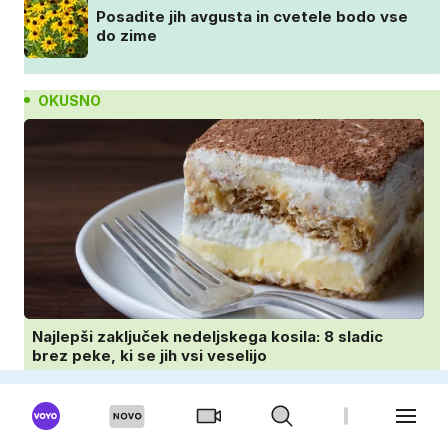
Posadite jih avgusta in cvetele bodo vse
do zime
OKUSNO
Najlepši zaključek nedeljskega kosila: 8 sladic
brez peke, ki se jih vsi veselijo
Najmehkejši domači kruhki: priprava v
ponvi je trik za popoln rezultat