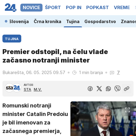
NOVICE
ŠPORT
POP IN
POPKAST
VREME
Slovenija
Črna kronika
Tujina
Gospodarstvo
Znanos
TUJINA
Premier odstopil, na čelu vlade
začasno notranji minister
Bukarešta, 06. 05. 2025 09.57
1 min branja
7
AVTOR:
STA
M.V.
Romunski notranji
minister Catalin Predoiu
je bil imenovan za
začasnega premierja,