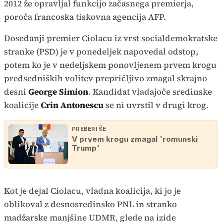
2012 že opravljal funkcijo začasnega premierja,
poroča francoska tiskovna agencija AFP.
Dosedanji premier Ciolacu iz vrst socialdemokratske
stranke (PSD) je v ponedeljek napovedal odstop,
potem ko je v nedeljskem ponovljenem prvem krogu
predsedniških volitev prepričljivo zmagal skrajno
desni
George Simion
. Kandidat vladajoče sredinske
koalicije
Crin Antonescu
se ni uvrstil v drugi krog.
PREBERI ŠE
V prvem krogu zmagal 'romunski
Trump'
Kot je dejal Ciolacu, vladna koalicija, ki jo je
oblikoval z desnosredinsko PNL in stranko
madžarske manjšine UDMR, glede na izide