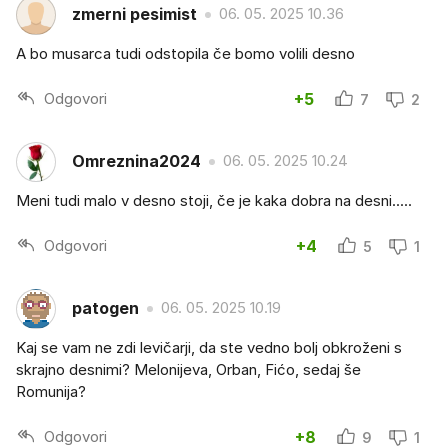
zmerni pesimist
06. 05. 2025 10.36
A bo musarca tudi odstopila če bomo volili desno
Odgovori
+5
7
2
Omreznina2024
06. 05. 2025 10.24
Meni tudi malo v desno stoji, če je kaka dobra na desni.....
Odgovori
+4
5
1
patogen
06. 05. 2025 10.19
Kaj se vam ne zdi levičarji, da ste vedno bolj obkroženi s
skrajno desnimi? Melonijeva, Orban, Fićo, sedaj še
Romunija?
Odgovori
+8
9
1