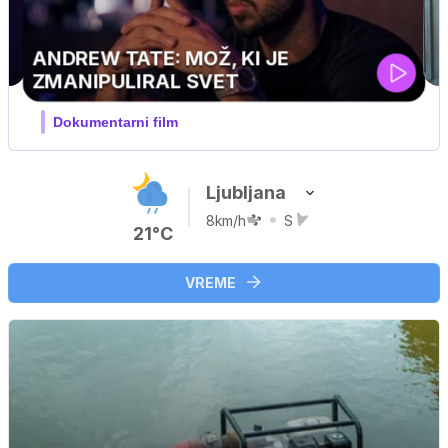
ski
Ljubljana
8km/h
S
21°C
VREME