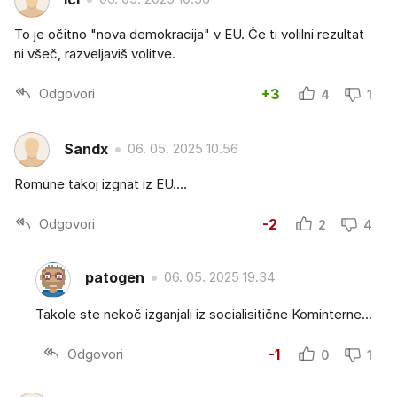
To je očitno "nova demokracija" v EU. Če ti volilni rezultat
ni všeč, razveljaviš volitve.
Odgovori
+3
4
1
Sandx
06. 05. 2025 10.56
Romune takoj izgnat iz EU….
Odgovori
-2
2
4
patogen
06. 05. 2025 19.34
Takole ste nekoč izganjali iz socialisitične Kominterne...
Odgovori
-1
0
1