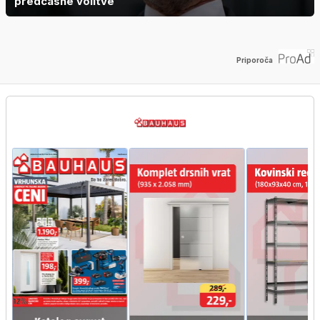
predčasne volitve
Priporoča