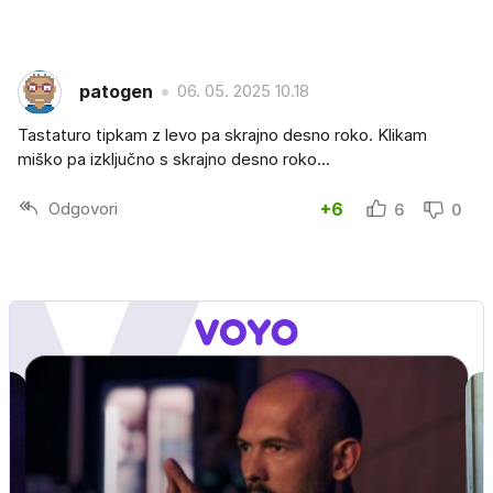
patogen
06. 05. 2025 10.18
Tastaturo tipkam z levo pa skrajno desno roko. Klikam
miško pa izključno s skrajno desno roko...
Odgovori
+6
6
0