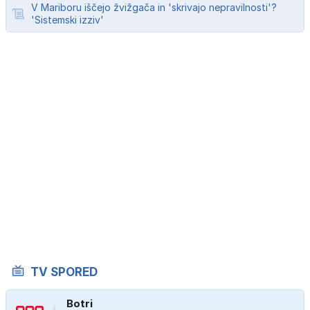
V Mariboru iščejo žvižgača in 'skrivajo nepravilnosti'?
'Sistemski izziv'
TV SPORED
Botri