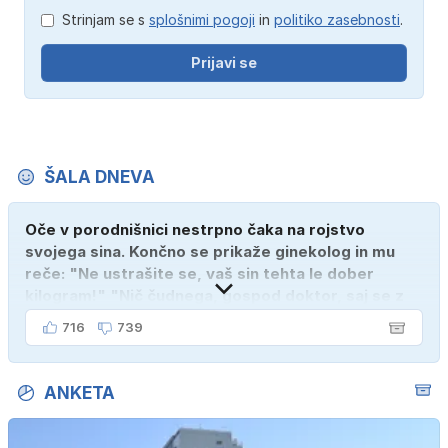
Strinjam se s
splošnimi pogoji
in
politiko zasebnosti
.
Prijavi se
ŠALA DNEVA
Oče v porodnišnici nestrpno čaka na rojstvo
svojega sina. Končno se prikaže ginekolog in mu
reče: "Ne ustrašite se, vaš sin tehta le dober
kilogram!" "Nič čudnega, gospod doktor, saj se z
ženo poznava šele tri mesece."
716
739
ANKETA