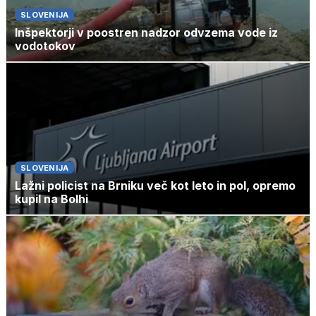
SLOVENIJA
Inšpektorji v poostren nadzor odvzema vode iz
vodotokov
SLOVENIJA
Lažni policist na Brniku več kot leto in pol, opremo
kupil na Bolhi