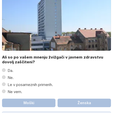
Ali so po vašem mnenju žvižgači v javnem zdravstvu
dovolj zaščiteni?
Da.
Ne.
Le v posameznih primerih.
Ne vem.
Moški
Ženska