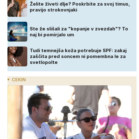
Želite živeti dlje? Poskrbite za svoj timus,
pravijo strokovnjaki
Ste že slišali za "kopanje v zvezdah"? To
naj bi pomirjalo um
Tudi temnejša koža potrebuje SPF: zakaj
zaščita pred soncem ni pomembna le za
svetlopolte
CEKIN