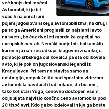
več konjskimi močmi.
Avtomobil, ki je bil
včasih na eni strani
pojem jugoslovanskega avtomobilizma, na drugi
pa so ga Američani proglasili za najslabši avto
na svetu, bo čez dve leti morda že zapeljal po
evropskih cestah. Nemški podjetnik balkanskih
korenin je namreč odkupil blagovno znamko, s
pomočjo srbskega oblikovalca pa sta oblikovala
avto, ki je poklon jugoslovanski legendi iz
Kraguljevca. Pri tem ne stavita samo na
nostalgijo, ampak želita nad športnim videzom
avtomobila navdušiti tudi mlade, da bo novi,
tako kot stari Yugo, cenovno dostopen vsem,
obljubljata najvišjo končno ceno avtomobila pod
20 tisoč evri. Kdo ga bo izdeloval in kje ga boste