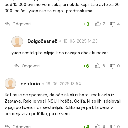
pod 10 000 evri ne vem zakaj bi nekdo kupil tale avto za 20
000, pa še- yugo nije za dugo- predznak ima
Odgovori
+3
7
4
Dolgočasnež
18. 06. 2025 14.23
yugo nostalgike ciljajo k so navajen dhek kupovat
Odgovori
+6
6
0
centurio
18. 06. 2025 13.54
Kot mulc se spomnim, da oče nikoli ni hotel imeti avta iz
Zastave. Raje je vozil NSU,Hrošča, Golfa, ki so jih izdelovali
v jugi po licenci, oz sestavljali. Koliksna je pa bila cena v
oeimerjavi z npr 101ko, pa ne vem.
Odgovori
+4
4
0