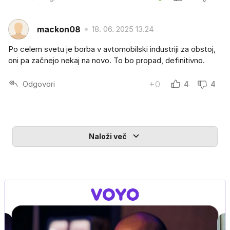
mackon08
18. 06. 2025 13.24
Po celem svetu je borba v avtomobilski industriji za obstoj,
oni pa začnejo nekaj na novo. To bo propad, definitivno.
Odgovori
+0
4
4
Naloži več