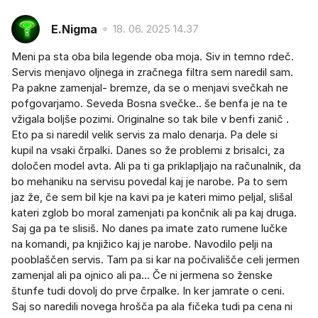
E.Nigma
18. 06. 2025 14.37
Meni pa sta oba bila legende oba moja. Siv in temno rdeč.
Servis menjavo oljnega in zračnega filtra sem naredil sam.
Pa pakne zamenjal- bremze, da se o menjavi svečkah ne
pofgovarjamo. Seveda Bosna svečke.. še benfa je na te
vžigala boljše pozimi. Originalne so tak bile v benfi zanič .
Eto pa si naredil velik servis za malo denarja. Pa dele si
kupil na vsaki črpalki. Danes so že problemi z brisalci, za
določen model avta. Ali pa ti ga priklapljajo na računalnik, da
bo mehaniku na servisu povedal kaj je narobe. Pa to sem
jaz že, če sem bil kje na kavi pa je kateri mimo peljal, slišal
kateri zglob bo moral zamenjati pa končnik ali pa kaj druga.
Saj ga pa te slisiš. No danes pa imate zato rumene lučke
na komandi, pa knjižico kaj je narobe. Navodilo pelji na
pooblaščen servis. Tam pa si kar na počivališče celi jermen
zamenjal ali pa ojnico ali pa... Če ni jermena so ženske
štunfe tudi dovolj do prve črpalke. In ker jamrate o ceni.
Saj so naredili novega hrošča pa ala fičeka tudi pa cena ni