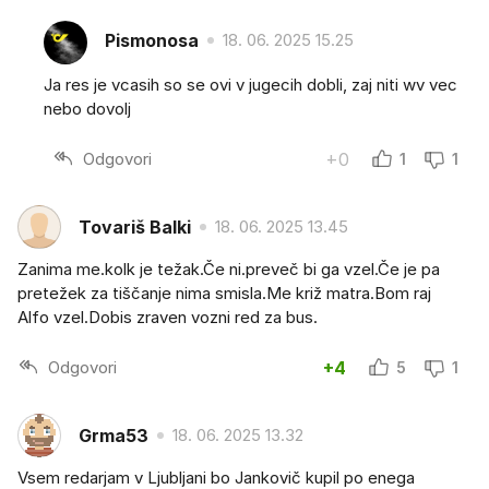
Pismonosa
18. 06. 2025 15.25
Ja res je vcasih so se ovi v jugecih dobli, zaj niti wv vec
nebo dovolj
Odgovori
+0
1
1
Tovariš Balki
18. 06. 2025 13.45
Zanima me.kolk je težak.Če ni.preveč bi ga vzel.Če je pa
pretežek za tiščanje nima smisla.Me križ matra.Bom raj
Alfo vzel.Dobis zraven vozni red za bus.
Odgovori
+4
5
1
Grma53
18. 06. 2025 13.32
Vsem redarjam v Ljubljani bo Jankovič kupil po enega