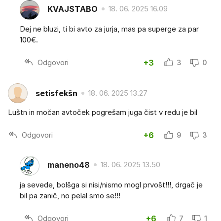
KVAJSTABO
18. 06. 2025 16.09
Dej ne bluzi, ti bi avto za jurja, mas pa superge za par
100€.
Odgovori
+3
3
0
setisfekšn
18. 06. 2025 13.27
Luštn in močan avtoček pogrešam juga čist v redu je bil
Odgovori
+6
9
3
maneno48
18. 06. 2025 13.50
ja sevede, bolšga si nisi/nismo mogl prvošt!!!, drgač je
bil pa zanič, no pelal smo se!!!
Odgovori
+6
7
1