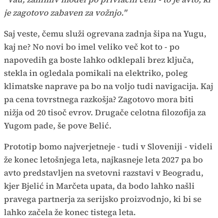
je zagotovo zabaven za vožnjo."
Saj veste, čemu služi ogrevana zadnja šipa na Yugu,
kaj ne? No novi bo imel veliko več kot to - po
napovedih ga boste lahko odklepali brez ključa,
stekla in ogledala pomikali na elektriko, poleg
klimatske naprave pa bo na voljo tudi navigacija. Kaj
pa cena tovrstnega razkošja? Zagotovo mora biti
nižja od 20 tisoč evrov. Drugače celotna filozofija za
Yugom pade, še pove Belić.
Prototip bomo najverjetneje - tudi v Sloveniji - videli
že konec letošnjega leta, najkasneje leta 2027 pa bo
avto predstavljen na svetovni razstavi v Beogradu,
kjer Bjelić in Marčeta upata, da bodo lahko našli
pravega partnerja za serijsko proizvodnjo, ki bi se
lahko začela že konec tistega leta.