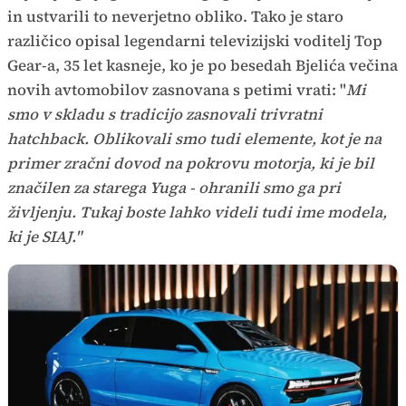
in ustvarili to neverjetno obliko. Tako je staro
različico opisal legendarni televizijski voditelj Top
Gear-a, 35 let kasneje, ko je po besedah Bjelića večina
novih avtomobilov zasnovana s petimi vrati: "
Mi
smo v skladu s tradicijo zasnovali trivratni
hatchback. Oblikovali smo tudi elemente, kot je na
primer zračni dovod na pokrovu motorja, ki je bil
značilen za starega Yuga - ohranili smo ga pri
življenju. Tukaj boste lahko videli tudi ime modela,
ki je SIAJ."