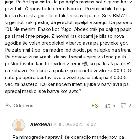
jurja. Pa še lepa nista. Je pa boljša mašina not sigurno kot v
prvotnih. Čeprav tudi o tem dvomim. Pozimi ni bilo brega,
ko ta dva nista gor šla ostali fensi avti pa ne. Še v BMW si
vrgel not žakl peska, da je sploh speljal v snegu. Da pa se o
101. Ne menim. Enako kot Yugo. Abdek trak pa cajtng papir
pa si mel črne prage. Z novimi rat kapami je bila to nova
zgodba še volan preoblekel v barvo avta pa prevleke gor.
Pa zatemnil šipe, pa modre led diode, pa nalepke na strani.
Pa odsevniki na vratih, da nisi tresnil z njimi v steno pa jih
poškodoval in kao bolj viden v temi. 🤣, ko parkiraš pa greš
na zabavo. No danes ti pokažejo na netu vozilo za XX.000€
nato pa opcije sestavi svoje vozilo pa si takoj na 4.000 €
več za našteto. Kaj ker hočem imeti kljuke v barvi avta pa
spredaj masko iste barve kot avto?
Odgovori
+3
5
2
AlexReal
18. 06. 2025 19.07
Pa mimogrede napraviš še operacijo mandeljnov, pa