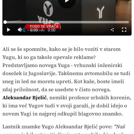
Predvajaj
Loaded
:
0%
Current
0:00
/
Duration
0:00
Predvajaj
Tiho
Celoz
način
Time
Ali se še spomnite, kako se je bilo voziti v starem
Yugu, ki so ga takole opevale reklame?
Predstavljamo novega Yuga - vrhunski inženirski
dosežek iz Jugoslavije. Takšnemu avtomobilu se tudi
sneg in led ne moreta upreti. Kot kaže, boste imeli
zdaj priložnost, da se usedete v čisto novega.
Aleksandar Bjelič
, nemški profesor srbskih korenin,
ki ima več Yugov tudi v svoji garaži, je dobil idejo o
novem Yugi in najprej odkupil blagovno znamko.
Lastnik znamke Yugo Aleksandar Bjelić pove:
"Naš