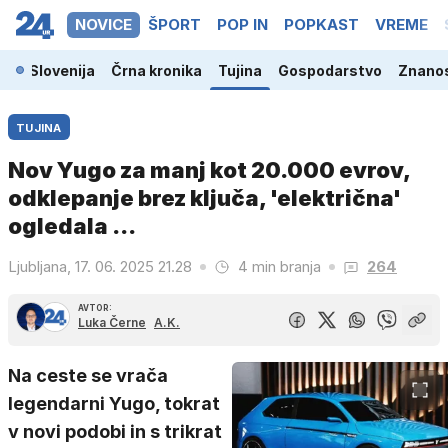
NOVICE
ŠPORT
POP IN
POPKAST
VREME
Slovenija
Črna kronika
Tujina
Gospodarstvo
Znanos
TUJINA
Nov Yugo za manj kot 20.000 evrov,
odklepanje brez ključa, 'električna'
ogledala ...
Ljubljana, 17. 06. 2025 21.28
4 min branja
264
AVTOR:
Luka Černe
A.K.
Na ceste se vrača
legendarni Yugo, tokrat
v novi podobi in s trikrat