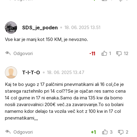
SDS_je_poden
18. 06. 2025 13.51
Vse kar je manj kot 150 KM, je nevozno.
Odgovori
-11
1
12
T-I-T-O
18. 06. 2025 13.47
Kaj te bo yugo z 17 palčnimi pnevmatikami ali 16 col,če je
starega raztehnilo pri 14 col??Se je ojačan res samo cena
14 col gume in 17 ni enaka.Samo da ima 135 kw da bomo
nosili zavarovalnici 200€ več.za zavarovanje.To so bolani
namerno kdor delajo ta vozila več kot z 100 kw in 17 col
pnevmatikami,,,
Odgovori
+1
3
2