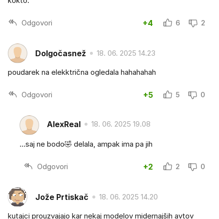
kokto.
Odgovori
+4
6
2
Dolgočasnež
18. 06. 2025 14.23
poudarek na elekktrična ogledala hahahahah
Odgovori
+5
5
0
AlexReal
18. 06. 2025 19.08
...saj ne bodo🤣 delala, ampak ima pa jih
Odgovori
+2
2
0
Jože Prtiskač
18. 06. 2025 14.20
kutajci prouzvajajo kar nekaj modelov midernajših avtov