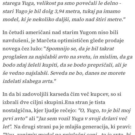
starega Yuga, velikost pa smo povečali le delno -
stari Yugo je bil dolg 3,94 metra, tukaj pa imamo
model, ki je nekoliko daljši, malo nad štiri metre."
In četudi američani nad starim Yugom niso bili
navdušeni, je Marčeta optimističen glede prodaje
novega čez lužo: "
Spomnijo se, da je bil takrat
proglašen za najslabši avto na svetu, in mislim, da ga
bodo zdaj želeli kupiti, da se bodo prepričali, ali je
še vedno najslabši. Seveda ne bo, danes ne morete
izdelati slabega avta."
In da bi zadovoljili karseda čim več kupcev, so si
izbrali dve ciljni skupini.Ena stran je tista
nostalgična, kjer ljudje rečejo:
"O, Yugo, to je bil moj
prvi avto"
ali "
Jaz sem vozil Yuga v svoji državi več
let".
Na drugi strani pa je mlajša generacija, ki pravi:
"Vau, zanimiv model po privlačni ceni - to je avto, ki