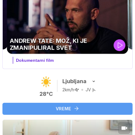
MOJ PRIJATELJ PINGVIN
Film meseca / družinski, pustolovski
Ljubljana
2km/h
JV
28°C
VREME