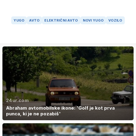
YUGO
AVTO
ELEKTRIČNI AVTO
NOVI YUGO
VOZILO
24ur.com
Abraham avtomobilske ikone: 'Golf je kot prva
punca, ki je ne pozabiš'