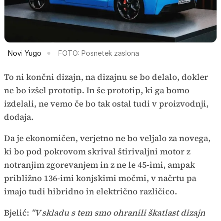
Novi Yugo
FOTO: Posnetek zaslona
To ni končni dizajn, na dizajnu se bo delalo, dokler
ne bo izšel prototip. In še prototip, ki ga bomo
izdelali, ne vemo če bo tak ostal tudi v proizvodnji,
dodaja.
Da je ekonomičen, verjetno ne bo veljalo za novega,
ki bo pod pokrovom skrival štirivaljni motor z
notranjim zgorevanjem in z ne le 45-imi, ampak
približno 136-imi konjskimi močmi, v načrtu pa
imajo tudi hibridno in električno različico.
Bjelić:
"V skladu s tem smo ohranili škatlast dizajn