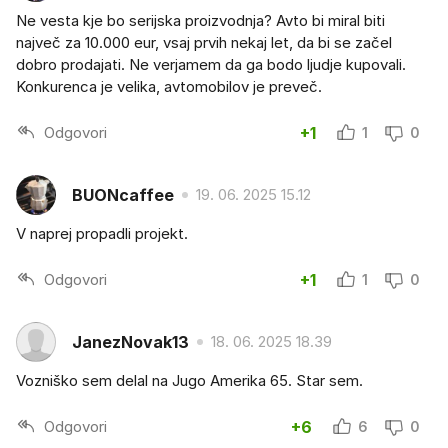
Ne vesta kje bo serijska proizvodnja? Avto bi miral biti
največ za 10.000 eur, vsaj prvih nekaj let, da bi se začel
dobro prodajati. Ne verjamem da ga bodo ljudje kupovali.
Konkurenca je velika, avtomobilov je preveč.
Odgovori
+1
1
0
BUONcaffee
19. 06. 2025 15.12
V naprej propadli projekt.
Odgovori
+1
1
0
JanezNovak13
18. 06. 2025 18.39
Vozniško sem delal na Jugo Amerika 65. Star sem.
Odgovori
+6
6
0