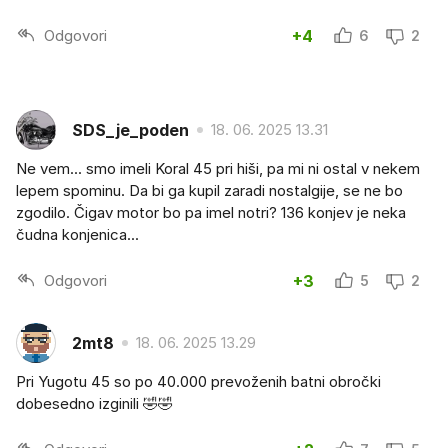
Odgovori
+4
6
2
SDS_je_poden
18. 06. 2025 13.31
Ne vem... smo imeli Koral 45 pri hiši, pa mi ni ostal v nekem
lepem spominu. Da bi ga kupil zaradi nostalgije, se ne bo
zgodilo. Čigav motor bo pa imel notri? 136 konjev je neka
čudna konjenica...
Odgovori
+3
5
2
2mt8
18. 06. 2025 13.29
Pri Yugotu 45 so po 40.000 prevoženih batni obročki
dobesedno izginili 🤣🤣