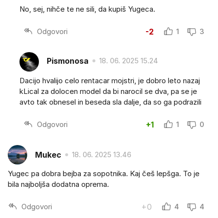
No, sej, nihče te ne sili, da kupiš Yugeca.
Odgovori
-2
1
3
Pismonosa
18. 06. 2025 15.24
Dacijo hvalijo celo rentacar mojstri, je dobro leto nazaj
kLical za dolocen model da bi narocil se dva, pa se je
avto tak obnesel in beseda sla dalje, da so ga podrazili
Odgovori
+1
1
0
Mukec
18. 06. 2025 13.46
Yugec pa dobra bejba za sopotnika. Kaj češ lepšga. To je
bila najboljša dodatna oprema.
Odgovori
+0
4
4