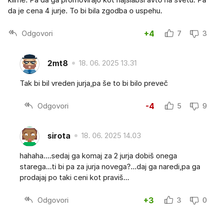
da je cena 4 jurje. To bi bila zgodba o uspehu.
Odgovori
+4
7
3
2mt8
18. 06. 2025 13.31
Tak bi bil vreden jurja,pa še to bi bilo preveč
Odgovori
-4
5
9
sirota
18. 06. 2025 14.03
hahaha....sedaj ga komaj za 2 jurja dobiš onega
starega...ti bi pa za jurja novega?...daj ga naredi,pa ga
prodajaj po taki ceni kot praviš...
Odgovori
+3
3
0