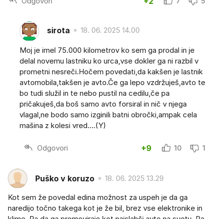
Odgovori
+2
7
5
sirota
18. 06. 2025 14.00
Moj je imel 75.000 kilometrov ko sem ga prodal in je
delal novemu lastniku ko urca,vse dokler ga ni razbil v
prometni nesreči.Hočem povedati,da kakšen je lastnik
avtomobila,takšen je avto.Če ga lepo vzdržuješ,avto te
bo tudi služil in te nebo pustil na cedilu,če pa
pričakuješ,da boš samo avto forsiral in nič v njega
vlagal,ne bodo samo izginili batni obročki,ampak cela
mašina z kolesi vred....(Y)
Odgovori
+9
10
1
Puško v koruzo
18. 06. 2025 13.29
Kot sem že povedal edina možnost za uspeh je da ga
naredijo točno takega kot je že bil, brez vse elektronike in
klime. Pa da ga promovirajo kot najslabši avto na svetu. Pa