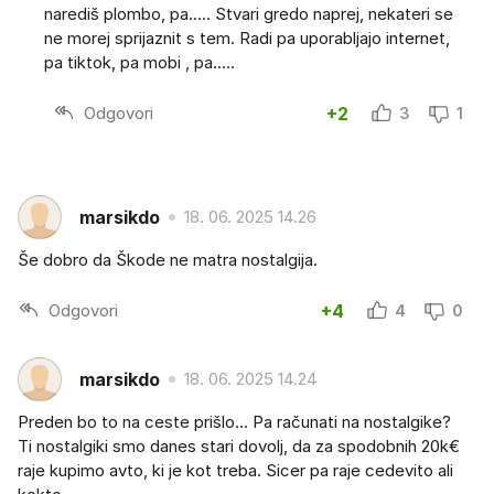
narediš plombo, pa..... Stvari gredo naprej, nekateri se
ne morej sprijaznit s tem. Radi pa uporabljajo internet,
pa tiktok, pa mobi , pa.....
Odgovori
+2
3
1
marsikdo
18. 06. 2025 14.26
Še dobro da Škode ne matra nostalgija.
Odgovori
+4
4
0
marsikdo
18. 06. 2025 14.24
Preden bo to na ceste prišlo... Pa računati na nostalgike?
Ti nostalgiki smo danes stari dovolj, da za spodobnih 20k€
raje kupimo avto, ki je kot treba. Sicer pa raje cedevito ali