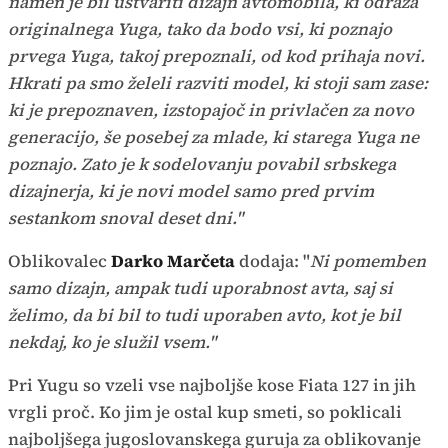
namen je bil ustvariti dizajn avtomobila, ki odraža
originalnega Yuga, tako da bodo vsi, ki poznajo
prvega Yuga, takoj prepoznali, od kod prihaja novi.
Hkrati pa smo želeli razviti model, ki stoji sam zase:
ki je prepoznaven, izstopajoč in privlačen za novo
generacijo, še posebej za mlade, ki starega Yuga ne
poznajo. Zato je k sodelovanju povabil srbskega
dizajnerja, ki je novi model samo pred prvim
sestankom snoval deset dni."
Oblikovalec
Darko Marčeta
dodaja: "
Ni pomemben
samo dizajn, ampak tudi uporabnost avta, saj si
želimo, da bi bil to tudi uporaben avto, kot je bil
nekdaj, ko je služil vsem."
Pri Yugu so vzeli vse najboljše kose Fiata 127 in jih
vrgli proč. Ko jim je ostal kup smeti, so poklicali
najboljšega jugoslovanskega guruja za oblikovanje