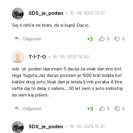
SDS_je_poden
18. 06. 2025 13.51
Sej ti nihče ne brani, da si kupiš Dacio.
Odgovori
+2
5
3
T-I-T-O
18. 06. 2025 14.49
sds -je .poden raje imam 5 dacija za vsak dan eno kot
tega Yugota,Jaz dacijo poznam je 1000 krat boljša kot
kakšni drug avto,Vsak dan je letela lj-mb poraba 4 litre
nafte daj to delaj z vašimi....30 let sem v avto indostriji
da vem kaj pišem.
Odgovori
+3
5
2
SDS_je_poden
18. 06. 2025 15.01