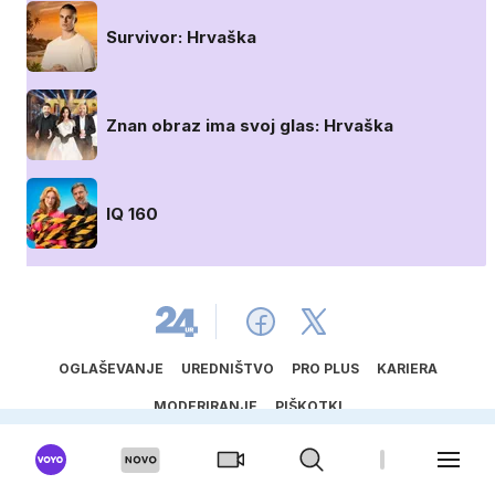
Survivor: Hrvaška
Znan obraz ima svoj glas: Hrvaška
IQ 160
OGLAŠEVANJE
UREDNIŠTVO
PRO PLUS
KARIERA
MODERIRANJE
PIŠKOTKI
SPREMENI NASTAVITVE PIŠKOTKOV
POLITIKA ZASEBNOSTI
SPLOŠNI POGOJI
PRAVILA RAVNANJA ZA ZAŠČITO OTROK