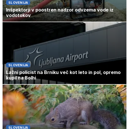
SLOVENIJA
Inšpektorji v poostren nadzor odvzema vode iz
vodotokov
SLOVENIJA
Lažni policist na Brniku več kot leto in pol, opremo
kupil na Bolhi
SLOVENIJA