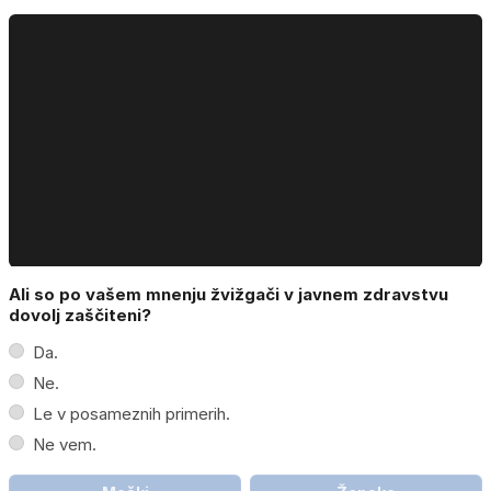
Ali so po vašem mnenju žvižgači v javnem zdravstvu
dovolj zaščiteni?
Da.
Ne.
Le v posameznih primerih.
Ne vem.