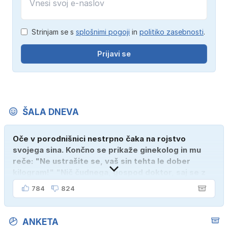
Strinjam se s
splošnimi pogoji
in
politiko zasebnosti
.
Prijavi se
ŠALA DNEVA
Oče v porodnišnici nestrpno čaka na rojstvo
svojega sina. Končno se prikaže ginekolog in mu
reče: "Ne ustrašite se, vaš sin tehta le dober
kilogram!" "Nič čudnega, gospod doktor, saj se z
ženo poznava šele tri mesece."
784
824
ANKETA