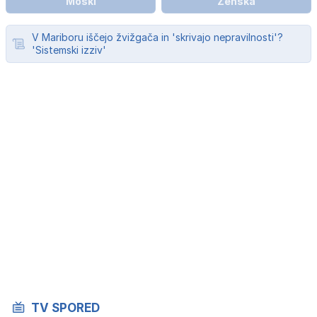
Moški
Ženska
V Mariboru iščejo žvižgača in 'skrivajo nepravilnosti'?
'Sistemski izziv'
TV SPORED