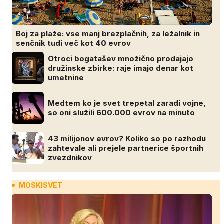
Boj za plaže: vse manj brezplačnih, za ležalnik in
senčnik tudi več kot 40 evrov
Otroci bogatašev množično prodajajo
družinske zbirke: raje imajo denar kot
umetnine
Medtem ko je svet trepetal zaradi vojne,
so oni služili 600.000 evrov na minuto
43 milijonov evrov? Koliko so po razhodu
zahtevale ali prejele partnerice športnih
zvezdnikov
MOSKISVET