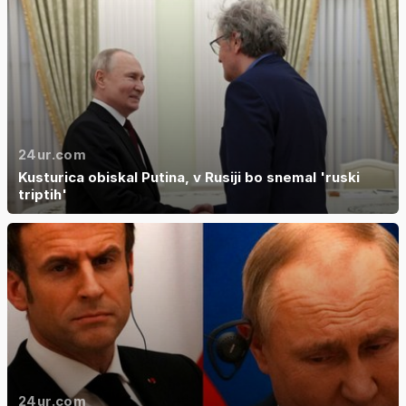
24ur.com
Kusturica obiskal Putina, v Rusiji bo snemal 'ruski
triptih'
24ur.com