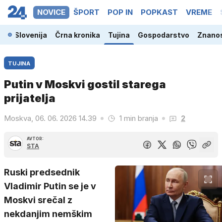
NOVICE
ŠPORT
POP IN
POPKAST
VREME
Slovenija
Črna kronika
Tujina
Gospodarstvo
Znanos
TUJINA
Putin v Moskvi gostil starega
prijatelja
Moskva, 06. 06. 2026 14.39
1 min branja
2
AVTOR:
STA
Ruski predsednik
Vladimir Putin se je v
Moskvi srečal z
nekdanjim nemškim