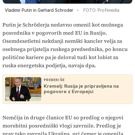
Vladimir Putin in Gerhard Schroder
FOTO: Profimedia
Putin je Schröderja nedavno omenil kot možnega
posrednika v pogovorih med EU in Rusijo.
Osemdesetletni nekdanji nemški kancler velja za
osebnega prijatelja ruskega predsednika, po koncu
politične kariere pa je deloval tudi kot lobist za
ruska energetska podjetja, navaja dpa.
PREBERI ŠE
Kremelj: Rusija je pripravljena na
pogovore z Evropejci
Nemčija in druge članice EU so predlog o njegovi
morebitni posredniški vlogi zavrnile. Predlog je
prav tako zavrnila Ukrajina, pri čemer je omenila