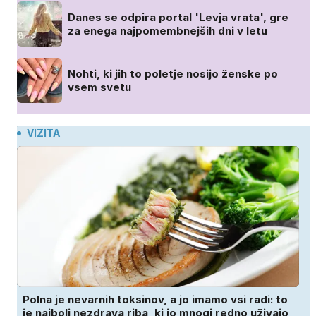
Danes se odpira portal 'Levja vrata', gre
za enega najpomembnejših dni v letu
Nohti, ki jih to poletje nosijo ženske po
vsem svetu
VIZITA
Polna je nevarnih toksinov, a jo imamo vsi radi: to
je najbolj nezdrava riba, ki jo mnogi redno uživajo