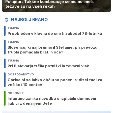
Polajnar: Takšne kombinacije še nismo imeli,
težave so na vseh rekah
NAJBOLJ BRANO
TUJINA
Preoblečen v klovna do smrti zabodel 78-letnika
TUJINA
Slovencu, ki naj bi umoril Stefanie, pri prevozu
trupla pomagala brat in oče?
TUJINA
Pri Bjelovarju trčila potniški in tovorni vlak
GOSPODARSTVO
Goriva bi se lahko občutno pocenila: dizel tudi za
več kot 10 centov
NOGOMET
Infantino zanika navedbe o izplačilu domnevni
ljubici z denarjem Uefe