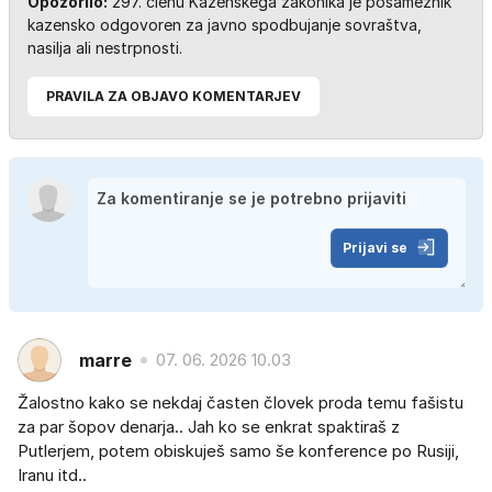
Opozorilo:
297. členu Kazenskega zakonika je posameznik
kazensko odgovoren za javno spodbujanje sovraštva,
nasilja ali nestrpnosti.
PRAVILA ZA OBJAVO KOMENTARJEV
Prijavi se
marre
07. 06. 2026 10.03
Žalostno kako se nekdaj časten človek proda temu fašistu
za par šopov denarja.. Jah ko se enkrat spaktiraš z
Putlerjem, potem obiskuješ samo še konference po Rusiji,
Iranu itd..