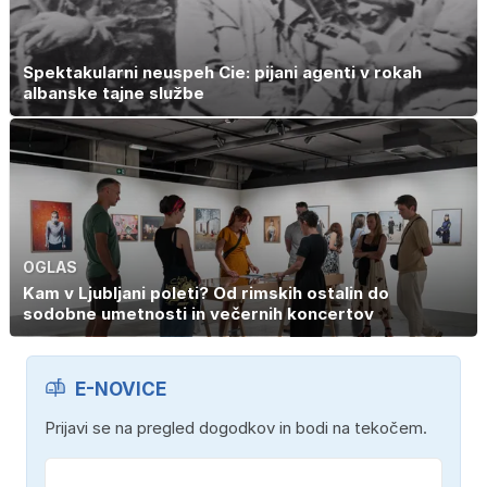
Spektakularni neuspeh Cie: pijani agenti v rokah
albanske tajne službe
OGLAS
Kam v Ljubljani poleti? Od rimskih ostalin do
sodobne umetnosti in večernih koncertov
E-NOVICE
Prijavi se na pregled dogodkov in bodi na tekočem.