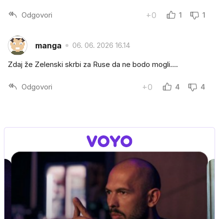
Odgovori
+0
1
1
manga
06. 06. 2026 16.14
Zdaj že Zelenski skrbi za Ruse da ne bodo mogli....
Odgovori
+0
4
4