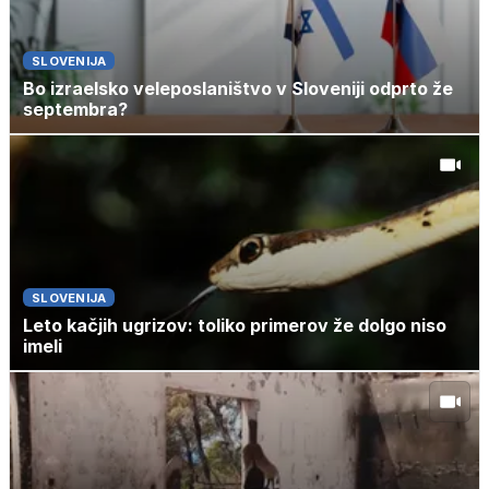
SLOVENIJA
Bo izraelsko veleposlaništvo v Sloveniji odprto že
septembra?
SLOVENIJA
Leto kačjih ugrizov: toliko primerov že dolgo niso
imeli