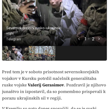
Severnokorejci v rusko-ukrajinski
Severnokorejci v rusko-ukrajinski
vojni
vojni
1
2
Telegram
Telegram
Pred tem je v soboto prisotnost severnokorejskih
vojakov v Kursku potrdil načelnik generalštaba
ruske vojske
Valerij Gerasimov
. Pozdravil je njihovo
junaštvo in izpostavil, da so pomembno prispevali k
porazu ukrajinskih sil v regiji.
V Kremlju so nato danes sporočili, da se je ruski