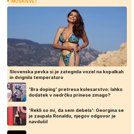
MOSKISVET
Slovenska pevka si je zategnila vozel na kopalkah
in dvignila temperaturo
'Bra doping' pretresa kolesarstvo: lahko
dodatek v nedrčku prinese zmago?
'Rekli so mi, da sem debela': Georgina se
je zaupala Ronaldu, njegov odgovor je
navdušil