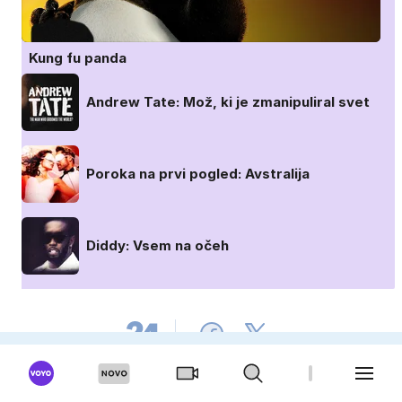
Kung fu panda
Andrew Tate: Mož, ki je zmanipuliral svet
Poroka na prvi pogled: Avstralija
Diddy: Vsem na očeh
OGLAŠEVANJE
UREDNIŠTVO
PRO PLUS
KARIERA