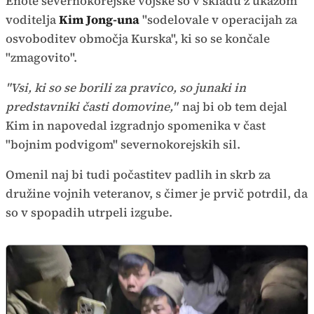
Enote severnokorejske vojske so v skladu z ukazom
voditelja
Kim Jong-una
"sodelovale v operacijah za
osvoboditev območja Kurska", ki so se končale
"zmagovito".
"Vsi, ki so se borili za pravico, so junaki in
predstavniki časti domovine,"
naj bi ob tem dejal
Kim in napovedal izgradnjo spomenika v čast
"bojnim podvigom" severnokorejskih sil.
Omenil naj bi tudi počastitev padlih in skrb za
družine vojnih veteranov, s čimer je prvič potrdil, da
so v spopadih utrpeli izgube.