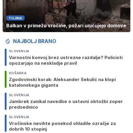
TUJINA
Balkan v primežu vročine, požari uničujejo domove
NAJBOLJ BRANO
SLOVENIJA
Varnostni konvoj brez ustrezne razdalje? Policisti
opozarjajo na neskladje pravil
KOŠARKA
Zgodovinski korak: Aleksander Sekulić na klopi
katalonskega giganta
SLOVENIJA
Jambrek zanikal navedbe o ustavni obtožbi zoper
predsednico
SLOVENIJA
Vročinske nevihte ponekod ohladile ozračje za
dobrih 10 stopinj