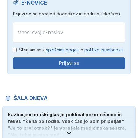
E-NOVICE
Prijavi se na pregled dogodkov in bodi na tekočem.
Strinjam se s
splošnimi pogoji
in
politiko zasebnosti
.
Prijavi se
ŠALA DNEVA
Razburjeni moški glas je poklical porodnišnico in
rekel: "Žena bo rodila. Vsak čas jo bom pripeljal!"
"Je to prvi otrok?" je vprašala medicinska sestra.
"Ne, tukaj je njen mož!"