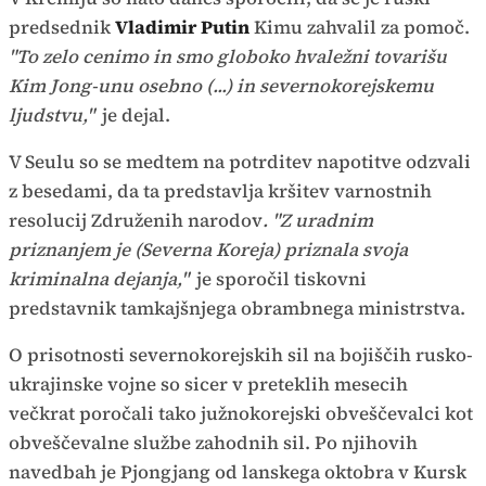
predsednik
Vladimir Putin
Kimu zahvalil za pomoč.
"To zelo cenimo in smo globoko hvaležni tovarišu
Kim Jong-unu osebno (...) in severnokorejskemu
ljudstvu,"
je dejal.
V Seulu so se medtem na potrditev napotitve odzvali
z besedami, da ta predstavlja kršitev varnostnih
resolucij Združenih narodov
. "Z uradnim
priznanjem je (Severna Koreja) priznala svoja
kriminalna dejanja,"
je sporočil tiskovni
predstavnik tamkajšnjega obrambnega ministrstva.
O prisotnosti severnokorejskih sil na bojiščih rusko-
ukrajinske vojne so sicer v preteklih mesecih
večkrat poročali tako južnokorejski obveščevalci kot
obveščevalne službe zahodnih sil. Po njihovih
navedbah je Pjongjang od lanskega oktobra v Kursk