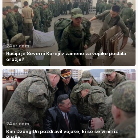
24ur.com
Rusija je Severni Koreji v zameno za vojake poslala
orožje?
24ur.com
Kim Džong Un pozdravil vojake, ki so se vrnili iz
Rusije