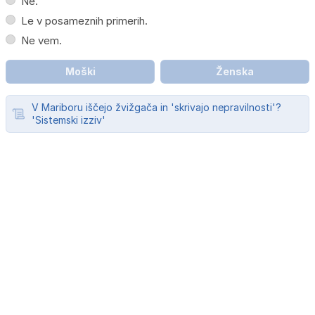
Ne.
Le v posameznih primerih.
Ne vem.
Moški
Ženska
V Mariboru iščejo žvižgača in 'skrivajo nepravilnosti'?
'Sistemski izziv'