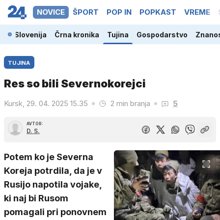
NOVICE
ŠPORT
POP IN
POPKAST
VREME
Slovenija
Črna kronika
Tujina
Gospodarstvo
Znanos
TUJINA
Res so bili Severnokorejci
Kursk, 29. 04. 2025 15.35
2 min branja
5
AVTOR:
D. S.
Potem ko je Severna
Koreja potrdila, da je v
Rusijo napotila vojake,
ki naj bi Rusom
pomagali pri ponovnem