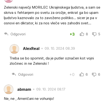
Zelenski največji MORILEC Ukrajinskega ljudstva, a sam se
skriva s fehtanjem po svetu za orožje, enkrat ga bo upam
ljudstvo kaznovalo za to zavoženo politiko... sicer je pa v
osnovi en diktator, ki za nos vleče ves zahodni svet...
Odgovori
+3
8
5
AlexReal
09. 10. 2024 08.39
Treba se bo spomnit, da je putler označen kot vojni
zločinec in ne Zelenski !
Odgovori
+0
6
6
abmam
09. 10. 2024 08.17
Ne, ne , Američani ne vohunijo!