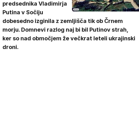
predsednika Vladimirja
Putina v Sočiju
dobesedno izginila z zemljišča tik ob Črnem
morju. Domnevi razlog naj bi bil Putinov strah,
ker so nad območjem že večkrat leteli ukrajinski
droni.