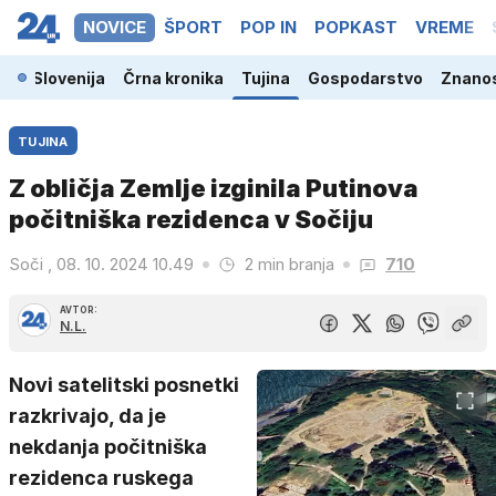
NOVICE
ŠPORT
POP IN
POPKAST
VREME
Slovenija
Črna kronika
Tujina
Gospodarstvo
Znanos
TUJINA
Z obličja Zemlje izginila Putinova
počitniška rezidenca v Sočiju
Soči , 08. 10. 2024 10.49
2 min branja
710
AVTOR:
N.L.
Novi satelitski posnetki
razkrivajo, da je
nekdanja počitniška
rezidenca ruskega