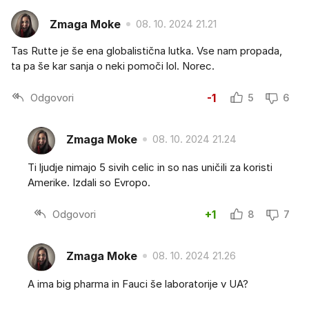
Zmaga Moke
08. 10. 2024 21.21
Tas Rutte je še ena globalistična lutka. Vse nam propada,
ta pa še kar sanja o neki pomoči lol. Norec.
Odgovori
-1
5
6
Zmaga Moke
08. 10. 2024 21.24
Ti ljudje nimajo 5 sivih celic in so nas uničili za koristi
Amerike. Izdali so Evropo.
Odgovori
+1
8
7
Zmaga Moke
08. 10. 2024 21.26
A ima big pharma in Fauci še laboratorije v UA?