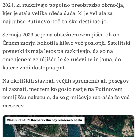
2024, ki razkrivajo popolno preobrazbo območja,
kjer je stala velika rdeča dača, ki je veljala za
najljubšo Putinovo počitniško destinacijo.
Še maja 2023 se je na obsežnem zemljišču tik ob
Črnem morju bohotila hiša z več poslopji. Satelitski
posnetki iz maja letos pa razkrivajo, da so na
omenjenem zemljišču le še ruševine in jama, do
katere vodi dostopna pot.
Na okoliških stavbah večjih sprememb ali posegov
ni zaznati, medtem ko gosto rastje na Putinovem
zemljišču nakazuje, da se grmičevje razrašča že več
mesecev.