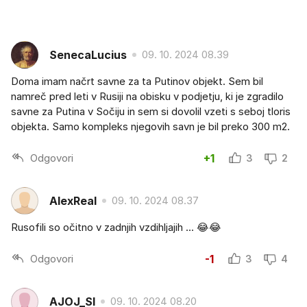
SenecaLucius
09. 10. 2024 08.39
Doma imam načrt savne za ta Putinov objekt. Sem bil
namreč pred leti v Rusiji na obisku v podjetju, ki je zgradilo
savne za Putina v Sočiju in sem si dovolil vzeti s seboj tloris
objekta. Samo kompleks njegovih savn je bil preko 300 m2.
Odgovori
+1
3
2
AlexReal
09. 10. 2024 08.37
Rusofili so očitno v zadnjih vzdihljajih ... 😂😂
Odgovori
-1
3
4
AJOJ_SI
09. 10. 2024 08.20