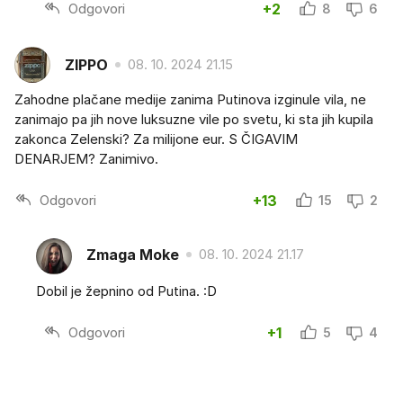
Odgovori
+2
8
6
ZIPPO
08. 10. 2024 21.15
Zahodne plačane medije zanima Putinova izginule vila, ne
zanimajo pa jih nove luksuzne vile po svetu, ki sta jih kupila
zakonca Zelenski? Za milijone eur. S ČIGAVIM
DENARJEM? Zanimivo.
Odgovori
+13
15
2
Zmaga Moke
08. 10. 2024 21.17
Dobil je žepnino od Putina. :D
Odgovori
+1
5
4