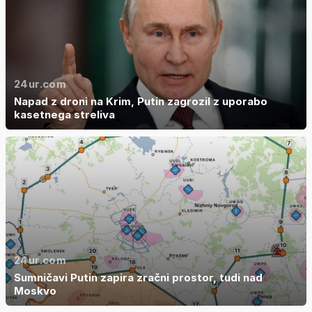
24ur.com
Napad z droni na Krim, Putin zagrozil z uporabo
kasetnega streliva
24ur.com
Sumničavi Putin zapira zračni prostor, tudi nad
Moskvo