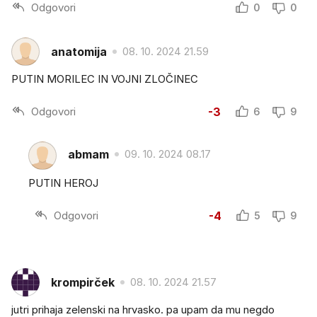
Odgovori
0
0
anatomija
08. 10. 2024 21.59
PUTIN MORILEC IN VOJNI ZLOČINEC
Odgovori
-3
6
9
abmam
09. 10. 2024 08.17
PUTIN HEROJ
Odgovori
-4
5
9
krompirček
08. 10. 2024 21.57
jutri prihaja zelenski na hrvasko. pa upam da mu negdo