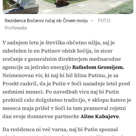
Rezidenca Bočarov ručaj ob Črnem morju
FOTO:
Profimedia
V zadnjem letu je številka občutno nižja, saj je
zabeležen le en Putinov obisk Sočija, in sicer
srečanje z generalnim direktorjem mednarodne
agencije za jedrsko energijo
Rafaelom Grossijem.
Neimenovan vir, ki naj bi bil blizu Putinu, je za
Proekt razkril, da je Putin v Soči nazadnje letel pred
sedmimi meseci. Po navedbah vira naj bi Putin
prekinil celo dolgoletno tradicijo, v sklopu katere je
meseca maja prišel v Soči in tam praznoval rojstni
dan svoje domnevne partnerke
Aline Kabajeve
.
Da rezidenca ni več varna, naj bi Putin spoznal