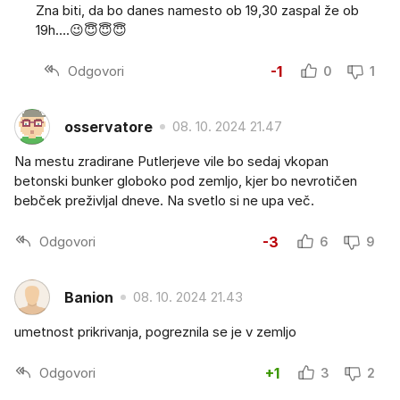
Zna biti, da bo danes namesto ob 19,30 zaspal že ob
19h….😉😇😇😇
Odgovori
-1
0
1
osservatore
08. 10. 2024 21.47
Na mestu zradirane Putlerjeve vile bo sedaj vkopan
betonski bunker globoko pod zemljo, kjer bo nevrotičen
bebček preživljal dneve. Na svetlo si ne upa več.
Odgovori
-3
6
9
Banion
08. 10. 2024 21.43
umetnost prikrivanja, pogreznila se je v zemljo
Odgovori
+1
3
2