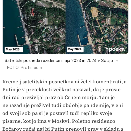
Satelitski posnetki rezidence maja 2023 in 2024 v Sočiju
FOTO: Profimedia
Kremelj satelitskih posnetkov ni želel komentirati, a
Putin je v preteklosti večkrat nakazal, da je proste
dni rad preživljal prav ob Črnem morju. Tam je
nenazadnje preživel tudi obdobje pandemije, v eni
od svoji sob pa si je postavil tudi repliko svoje
pisarne, kot jo ima v Moskvi. Poletno rezidenco
Bočarov ručaj naj bi Putin prenovil prav v skladu s