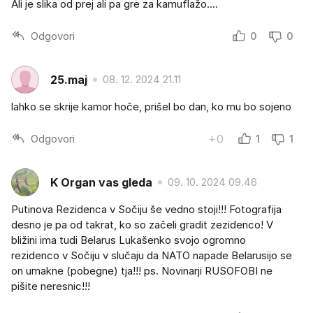
Ali je slika od prej ali pa gre za kamuflažo....
Odgovori
0
0
25.maj
08. 12. 2024 21.11
lahko se skrije kamor hoče, prišel bo dan, ko mu bo sojeno
Odgovori
+0
1
1
K Organ vas gleda
09. 10. 2024 09.46
Putinova Rezidenca v Sočiju še vedno stoji!!! Fotografija
desno je pa od takrat, ko so začeli gradit zezidenco! V
bližini ima tudi Belarus Lukašenko svojo ogromno
rezidenco v Sočiju v slučaju da NATO napade Belarusijo se
on umakne (pobegne) tja!!! ps. Novinarji RUSOFOBI ne
pišite neresnic!!!