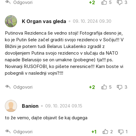
Odgovori
+2
5
3
K Organ vas gleda
09. 10. 2024 09.30
Putinova Rezidenca še vedno stoji! Fotografija desno je,
ko je Putin šele začel graditi svojo rezidenco v Sočiju!!! V
Bližini je potem tudi Belarus Lukašenko zgradil z
dovoljenjem Putina svojo rezidenco v slučaju da NATO
napade Belarusijo se on umakne (pobegne) tja!!! ps.
Novinarji RUSOFOBI, ko pišete neresnice!!! Kam boste vi
pobegnili v naslednji vojni?!!!
Odgovori
+2
5
3
Banion
09. 10. 2024 09.15
to že vemo, dajte objavit še kaj dugega
Odgovori
+1
2
1