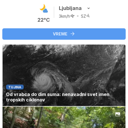
Ljubljana
3km/h
SZ
22°C
VREME
TUJINA
Od vrabca do dim suma: nenavadni svet imen
tropskih ciklonov