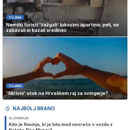
TUJINA
Nemški turisti 'zažgali' luksuzni apartma: peli, se
zabavali in kazali sredinec
TUJINA
'Skrivni' otok na Hrvaškem raj za svingerje?
NAJBOLJ BRANO
SLOVENIJA
Kdo je Rusinja, ki je bila med nesrečo v vozilu z
Natašo Pirc Musar?