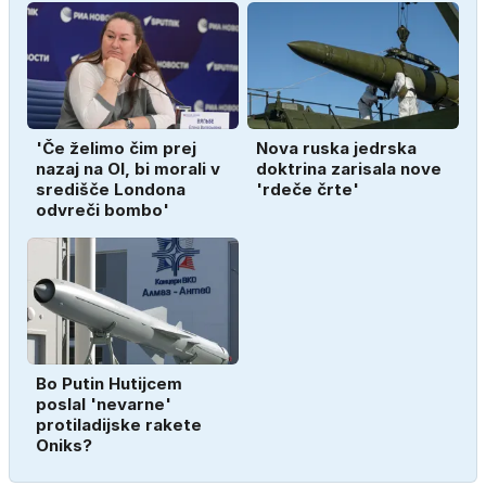
'Če želimo čim prej
Nova ruska jedrska
nazaj na OI, bi morali v
doktrina zarisala nove
središče Londona
'rdeče črte'
odvreči bombo'
Bo Putin Hutijcem
poslal 'nevarne'
protiladijske rakete
Oniks?