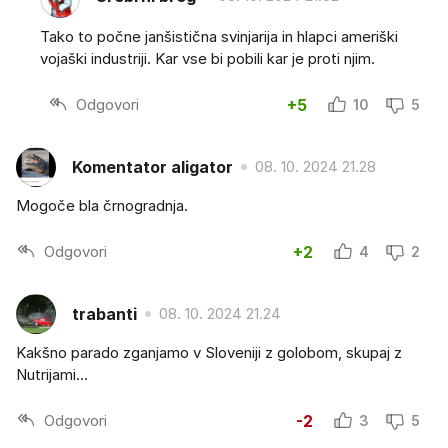
Tako to počne janšistična svinjarija in hlapci ameriški
vojaški industriji. Kar vse bi pobili kar je proti njim.
Odgovori
+5
10
5
Komentator aligator
08. 10. 2024 21.28
Mogoče bla črnogradnja.
Odgovori
+2
4
2
trabanti
08. 10. 2024 21.24
Kakšno parado zganjamo v Sloveniji z golobom, skupaj z
Nutrijami...
Odgovori
-2
3
5