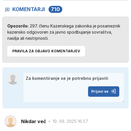
KOMENTARJI
710
Opozorilo:
297. členu Kazenskega zakonika je posameznik
kazensko odgovoren za javno spodbujanje sovraštva,
nasilja ali nestrpnosti.
PRAVILA ZA OBJAVO KOMENTARJEV
Prijavi se
Nikdar več
19. 09. 2025 16.57