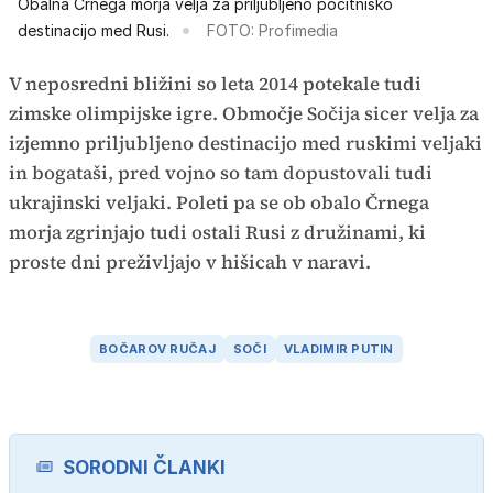
Obalna Črnega morja velja za priljubljeno počitniško
destinacijo med Rusi.
FOTO: Profimedia
V neposredni bližini so leta 2014 potekale tudi
zimske olimpijske igre. Območje Sočija sicer velja za
izjemno priljubljeno destinacijo med ruskimi veljaki
in bogataši, pred vojno so tam dopustovali tudi
ukrajinski veljaki. Poleti pa se ob obalo Črnega
morja zgrinjajo tudi ostali Rusi z družinami, ki
proste dni preživljajo v hišicah v naravi.
BOČAROV RUČAJ
SOČI
VLADIMIR PUTIN
SORODNI ČLANKI