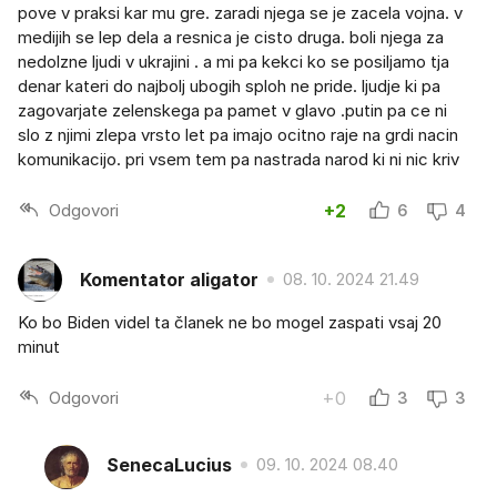
pove v praksi kar mu gre. zaradi njega se je zacela vojna. v
medijih se lep dela a resnica je cisto druga. boli njega za
nedolzne ljudi v ukrajini . a mi pa kekci ko se posiljamo tja
denar kateri do najbolj ubogih sploh ne pride. ljudje ki pa
zagovarjate zelenskega pa pamet v glavo .putin pa ce ni
slo z njimi zlepa vrsto let pa imajo ocitno raje na grdi nacin
komunikacijo. pri vsem tem pa nastrada narod ki ni nic kriv
Odgovori
+2
6
4
Komentator aligator
08. 10. 2024 21.49
Ko bo Biden videl ta članek ne bo mogel zaspati vsaj 20
minut
Odgovori
+0
3
3
SenecaLucius
09. 10. 2024 08.40