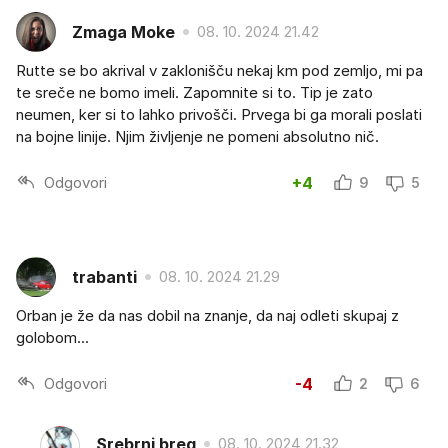
Zmaga Moke
08. 10. 2024 21.42
Rutte se bo akrival v zaklonišču nekaj km pod zemljo, mi pa
te sreče ne bomo imeli. Zapomnite si to. Tip je zato
neumen, ker si to lahko privošči. Prvega bi ga morali poslati
na bojne linije. Njim življenje ne pomeni absolutno nič.
Odgovori
+4
9
5
trabanti
08. 10. 2024 21.29
Orban je že da nas dobil na znanje, da naj odleti skupaj z
golobom...
Odgovori
-4
2
6
Srebrni breg
08. 10. 2024 21.32