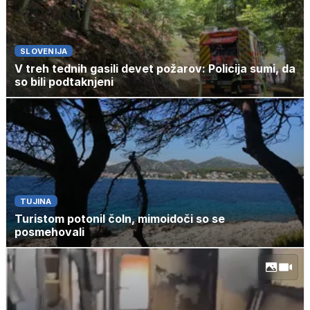
SLOVENIJA
V treh tednih gasili devet požarov: Policija sumi, da
so bili podtaknjeni
TUJINA
Turistom potonil čoln, mimoidoči so se
posmehovali