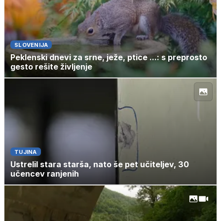
SLOVENIJA
Peklenski dnevi za srne, ježe, ptice ...: s preprosto
gesto rešite življenje
TUJINA
Ustrelil stara starša, nato še pet učiteljev, 30
učencev ranjenih