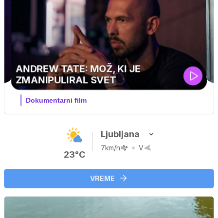
MOJ PRIJATELJ PINGVIN
Film meseca / družinski, pustolovski
Ljubljana
7km/h
V
23°C
VREME