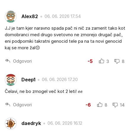
Alex82
06. 06. 2026 17.54
J.J je tam kjer naravno spada pač ni nič za zamerit tako kot
domobranci med drugo svetovno ne zmorejo drugač pač,
eni podporniki takratni genocid tele pa na ta novi genocid
kaj se more žal😔
Odgovori
-5
3
8
Deep1
06. 06. 2026 17.20
Čelavi, ne bo zmogel več kot 2 leti! ✊✊
Odgovori
-6
8
14
daedryk
06. 06. 2026 16.12