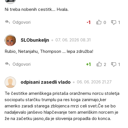
Ni treba nobenih cestitk... Hvala.
Odgovori
-1
0
1
SLObunkeljn
07. 06. 2026 08.31
Rubio, Netanjahu, Thompson ... lepa združba!
Odgovori
+1
2
1
odpisani zasedli vlado
06. 06. 2026 21.27
Te čestitke ameriškega pristaša oranžnemu norcu stoletja
sociopatu starčku trumplu pa res koga zanimajo,ker
ameriko zaradi starega zblojenca mrzi celi svet.Če se bo
nadaljevalo janševo hlapčevanje tem ameriškim norcem je
že na začetku jasno,da je slovenija propadla do konca.