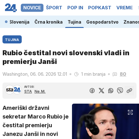
NOVICE
ŠPORT
POP IN
POPKAST
VREME
Slovenija
Črna kronika
Tujina
Gospodarstvo
Znanos
TUJINA
Rubio čestital novi slovenski vladi in
premierju Janši
Washington, 06. 06. 2026 12.01
1 min branja
80
AVTOR:
STA
Ne.M.
Ameriški državni
sekretar Marco Rubio je
čestital premierju
Janezu Janši in novi