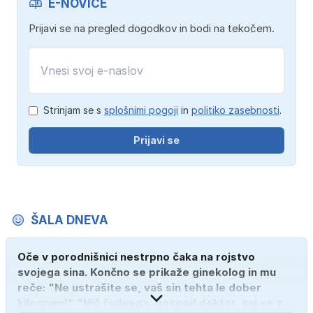
E-NOVICE
Prijavi se na pregled dogodkov in bodi na tekočem.
Strinjam se s
splošnimi pogoji
in
politiko zasebnosti
.
Prijavi se
ŠALA DNEVA
Oče v porodnišnici nestrpno čaka na rojstvo
svojega sina. Končno se prikaže ginekolog in mu
reče: "Ne ustrašite se, vaš sin tehta le dober
kilogram!" "Nič čudnega, gospod doktor, saj se z