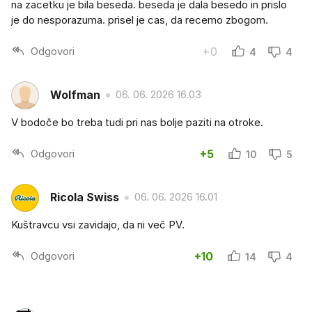
na zacetku je bila beseda. beseda je dala besedo in prislo
je do nesporazuma. prisel je cas, da recemo zbogom.
Odgovori
+0
4
4
Wolfman
06. 06. 2026 16.03
V bodoče bo treba tudi pri nas bolje paziti na otroke.
Odgovori
+5
10
5
Ricola Swiss
06. 06. 2026 16.01
Kuštravcu vsi zavidajo, da ni več PV.
Odgovori
+10
14
4