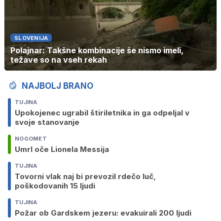
SLOVENIJA
Polajnar: Takšne kombinacije še nismo imeli,
težave so na vseh rekah
NAJBOLJ BRANO
TUJINA
Upokojenec ugrabil štiriletnika in ga odpeljal v
svoje stanovanje
NOGOMET
Umrl oče Lionela Messija
TUJINA
Tovorni vlak naj bi prevozil rdečo luč,
poškodovanih 15 ljudi
TUJINA
Požar ob Gardskem jezeru: evakuirali 200 ljudi