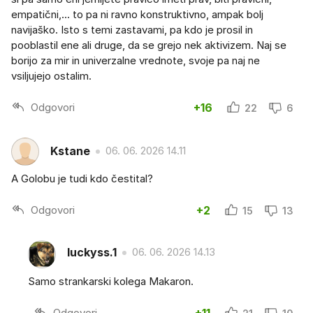
empatični,... to pa ni ravno konstruktivno, ampak bolj
navijaško. Isto s temi zastavami, pa kdo je prosil in
pooblastil ene ali druge, da se grejo nek aktivizem. Naj se
borijo za mir in univerzalne vrednote, svoje pa naj ne
vsiljujejo ostalim.
Odgovori
+16
22
6
Kstane
06. 06. 2026 14.11
A Golobu je tudi kdo čestital?
Odgovori
+2
15
13
luckyss.1
06. 06. 2026 14.13
Samo strankarski kolega Makaron.
Odgovori