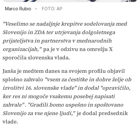
Marco Rubio
FOTO: AP
"Veselimo se nadaljnje krepitve sodelovanja med
Slovenijo in ZDA ter utrjevanja dolgoletnega
prijateljstva in partnerstva v mednarodnih
organizacijah,
" pa je v odzivu na omrežju X
sporočila slovenska vlada.
Janša je medtem danes na svojem profilu objavil
splošno zahvalo
"vsem za čestitke in dobre želje ob
izvolitvi 16. slovenske vlade" in dodal "opravičilo,
ker res ni mogoče vsakemu posebej napisati
zahvale"
.
"Gradili bomo uspešno in spoštovano
Slovenijo za vse njene ljudi,"
je dodal predsednik
vlade.