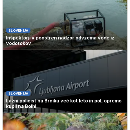
SLOVENIJA
Inšpektorji v poostren nadzor odvzema vode iz
vodotokov
SLOVENIJA
Lažni policist na Brniku več kot leto in pol, opremo
kupil na Bolhi