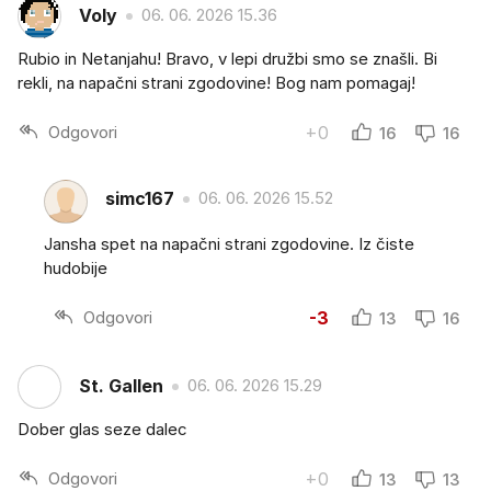
Voly
06. 06. 2026 15.36
Rubio in Netanjahu! Bravo, v lepi družbi smo se znašli. Bi
rekli, na napačni strani zgodovine! Bog nam pomagaj!
Odgovori
+0
16
16
simc167
06. 06. 2026 15.52
Jansha spet na napačni strani zgodovine. Iz čiste
hudobije
Odgovori
-3
13
16
St. Gallen
06. 06. 2026 15.29
Dober glas seze dalec
Odgovori
+0
13
13