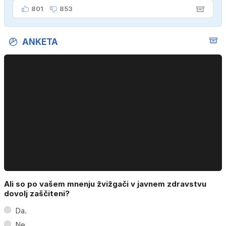
ženo poznava šele tri mesece."
801
853
ANKETA
Ali so po vašem mnenju žvižgači v javnem zdravstvu
dovolj zaščiteni?
Da.
Ne.