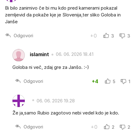
Bi bilo zanimivo če bi mu kdo pred kamerami pokazal
zemljevid da pokaže kje je Slovenija,ter sliko Goloba in
Janše
Odgovori
+0
3
3
islamint
06. 06. 2026 18.41
Goloba ni več, zdaj gre za Janšo. :-)
Odgovori
+4
5
1
06. 06. 2026 19.28
Že ja,samo Rubio zagotovo nebi vedel kdo je kdo.
Odgovori
+0
2
2