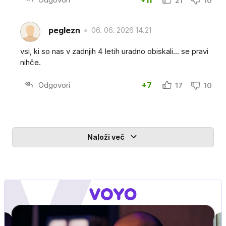
+11
21
10
peglezn
06. 06. 2026 14.21
vsi, ki so nas v zadnjih 4 letih uradno obiskali... se pravi
nihče.
Odgovori
+7
17
10
Naloži več