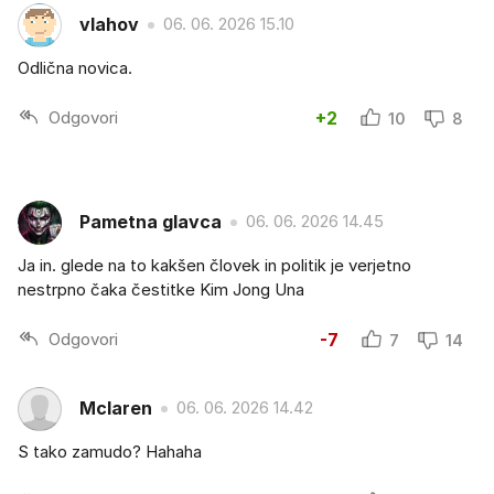
vlahov
06. 06. 2026 15.10
Odlična novica.
Odgovori
+2
10
8
Pametna glavca
06. 06. 2026 14.45
Ja in. glede na to kakšen človek in politik je verjetno
nestrpno čaka čestitke Kim Jong Una
Odgovori
-7
7
14
Mclaren
06. 06. 2026 14.42
S tako zamudo? Hahaha