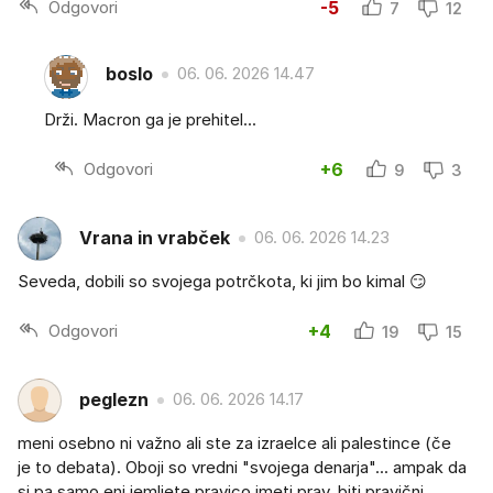
Odgovori
-5
7
12
boslo
06. 06. 2026 14.47
Drži. Macron ga je prehitel...
Odgovori
+6
9
3
Vrana in vrabček
06. 06. 2026 14.23
Seveda, dobili so svojega potrčkota, ki jim bo kimal 😏
Odgovori
+4
19
15
peglezn
06. 06. 2026 14.17
meni osebno ni važno ali ste za izraelce ali palestince (če
je to debata). Oboji so vredni "svojega denarja"... ampak da
si pa samo eni jemljete pravico imeti prav, biti pravični,