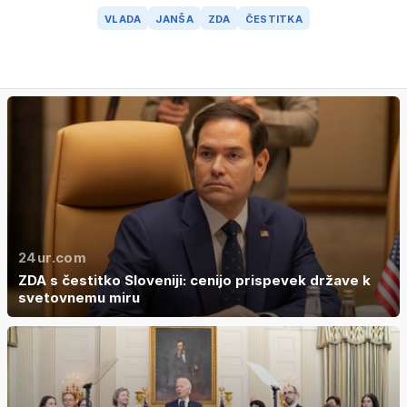
VLADA
JANŠA
ZDA
ČESTITKA
24ur.com
ZDA s čestitko Sloveniji: cenijo prispevek države k
svetovnemu miru