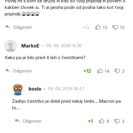
Povej mi s kom se družiš in kdo so tvoji prijatelji in povem ti
kakšen človek si. Ti ai jansha podn od podna tako kot tvoji
prijatelji.🤮🤮🤮🤮
Odgovori
+0
13
13
MarkoE
06. 06. 2026 15.18
Kako pa je bilo pred 4 leti z čestitkami?
Odgovori
+12
14
2
boslo
06. 06. 2026 16.47
Zadnjo čestitko je dobil pred nekaj tedni....Macron pa
to...
Odgovori
+1
4
3