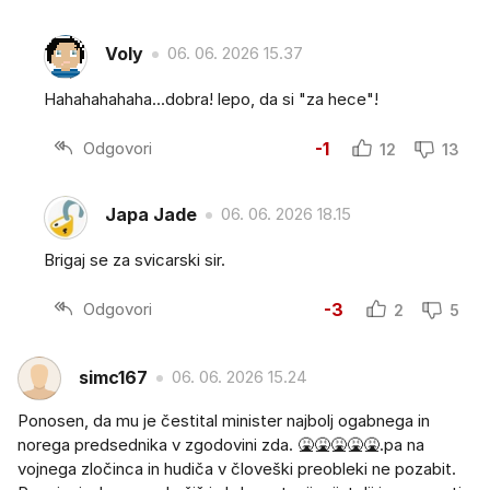
Voly
06. 06. 2026 15.37
Hahahahahaha...dobra! lepo, da si "za hece"!
Odgovori
-1
12
13
Japa Jade
06. 06. 2026 18.15
Brigaj se za svicarski sir.
Odgovori
-3
2
5
simc167
06. 06. 2026 15.24
Ponosen, da mu je čestital minister najbolj ogabnega in
norega predsednika v zgodovini zda. 🤮🤮🤮🤮🤮.pa na
vojnega zločinca in hudiča v človeški preobleki ne pozabit.