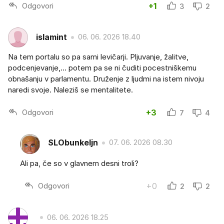
Odgovori
+1
3
2
islamint
06. 06. 2026 18.40
Na tem portalu so pa sami levičarji. Pljuvanje, žalitve,
podcenjevanje,... potem pa se ni čuditi pocestniškemu
obnašanju v parlamentu. Druženje z ljudmi na istem nivoju
naredi svoje. Naleziš se mentalitete.
Odgovori
+3
7
4
SLObunkeljn
07. 06. 2026 08.30
Ali pa, če so v glavnem desni troli?
Odgovori
+0
2
2
06. 06. 2026 18.25