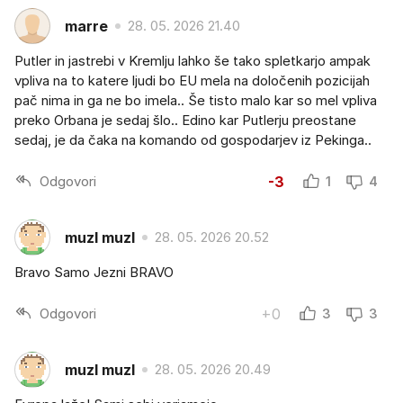
marre
28. 05. 2026 21.40
Putler in jastrebi v Kremlju lahko še tako spletkarjo ampak
vpliva na to katere ljudi bo EU mela na določenih pozicijah
pač nima in ga ne bo imela.. Še tisto malo kar so mel vpliva
preko Orbana je sedaj šlo.. Edino kar Putlerju preostane
sedaj, je da čaka na komando od gospodarjev iz Pekinga..
Odgovori
-3
1
4
muzl muzl
28. 05. 2026 20.52
Bravo Samo Jezni BRAVO
Odgovori
+0
3
3
muzl muzl
28. 05. 2026 20.49