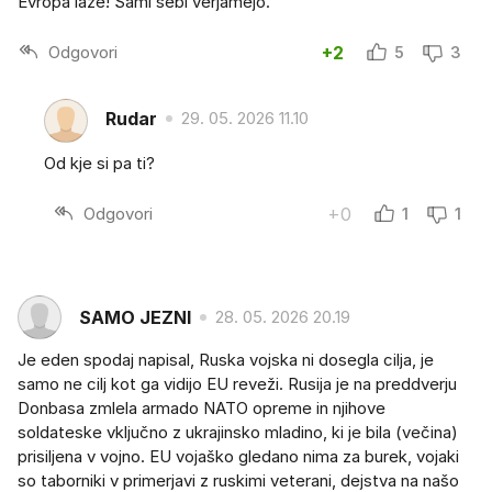
Evropa laže! Sami sebi verjamejo.
Odgovori
+2
5
3
Rudar
29. 05. 2026 11.10
Od kje si pa ti?
Odgovori
+0
1
1
SAMO JEZNI
28. 05. 2026 20.19
Je eden spodaj napisal, Ruska vojska ni dosegla cilja, je
samo ne cilj kot ga vidijo EU reveži. Rusija je na preddverju
Donbasa zmlela armado NATO opreme in njihove
soldateske vključno z ukrajinsko mladino, ki je bila (večina)
prisiljena v vojno. EU vojaško gledano nima za burek, vojaki
so taborniki v primerjavi z ruskimi veterani, dejstva na našo