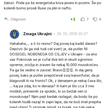
žalost. Pride pa še energetska kriza jeseni in pozimi. Še po
kolenih bomo prosili Ruse za plin in nafto.
Odgovori
+3
7
4
Zmaga Ukrajini
28. 05. 2026 20.37
Hahahaha,... a ti to resno? Daj povej kaj kadiš danes?
Dejstvo (ki ga vidi tudi cel svet) je, da putler NI
DOSEGEL NOBENEGA OD CILJEV v Ukrajini - za eno
vas Pokrovsk se je cufal dve leti in skuril ogromno
opreme, orožja in zraven še nekaj 10.000 mosskvićev.
Pa ga še vedno ni zavzel. Bravo👏👏👏. In daj genij
povej, kako je putler prepričeval svoj kanonfuter, da je
blagovolil iti na fronto? Ok, z denarjem je nekaj časa šlo,
... kaj pa zdaj, ko ni denarja? In kam je šlo cca 3 mio
moških, primernih za vpoklic, ki so bežali ven iz
mosskovije? Njim pejt bedak razlagat, da bodo še po
kolenih hodili nazaj! In zapri lape, da ne boš imel prepiha
med ušesi! Ti siromak nimaš za burek, pa tule nekaj