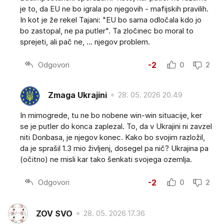
je to, da EU ne bo igrala po njegovih - mafijskih pravilih.
In kot je že rekel Tajani: "EU bo sama odločala kdo jo
bo zastopal, ne pa putler". Ta zločinec bo moral to
sprejeti, ali pač ne, ... njegov problem.
Odgovori
-2
0
2
Zmaga Ukrajini
28. 05. 2026 20.49
In mimogrede, tu ne bo nobene win-win situacije, ker
se je putler do konca zaplezal. To, da v Ukrajini ni zavzel
niti Donbasa, je njegov konec. Kako bo svojim razložil,
da je sprašil 1.3 mio življenj, dosegel pa nič? Ukrajina pa
(očitno) ne misli kar tako šenkati svojega ozemlja.
Odgovori
-2
0
2
ZOV SVO
28. 05. 2026 17.36