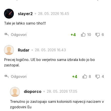
slayer2
28. 05. 2026 16.45
Tale je lahko samo tiho!!!
Odgovori
+4
10
6
Rudar
28. 05. 2026 16.43
Precej logično. UE bo verjetno sama izbrala kdo jo bo
zastopal.
Odgovori
+4
8
4
dioporco
28. 05. 2026 17.05
Trenutno jo zastopajo sami kolonisiti najvecji nacizem v
zgodovini Eu