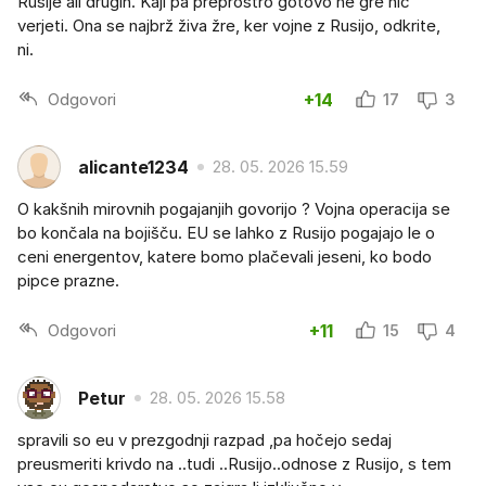
Rusije ali drugih. Kaji pa preprostro gotovo ne gre nič
verjeti. Ona se najbrž živa žre, ker vojne z Rusijo, odkrite,
ni.
Odgovori
+14
17
3
alicante1234
28. 05. 2026 15.59
O kakšnih mirovnih pogajanjih govorijo ? Vojna operacija se
bo končala na bojišču. EU se lahko z Rusijo pogajajo le o
ceni energentov, katere bomo plačevali jeseni, ko bodo
pipce prazne.
Odgovori
+11
15
4
Petur
28. 05. 2026 15.58
spravili so eu v prezgodnji razpad ,pa hočejo sedaj
preusmeriti krivdo na ..tudi ..Rusijo..odnose z Rusijo, s tem