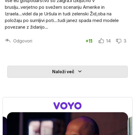
vse eu gospodarstvo so zaigra.li izključno v
bruslju..verjetno po svežem scenariju Amerike in
Izraela...videl da je Uršula in tudi zelenski Žid,oba na
položaju po sumljivi poti...tudi janez spada med modele
povezane z židarijo...
Odgovori
+11
14
3
Naloži več