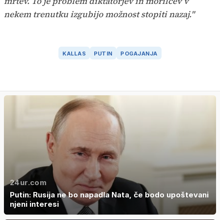
mrtev. To je problem diktatorjev in morilcev v
nekem trenutku izgubijo možnost stopiti nazaj."
KALLAS
PUTIN
POGAJANJA
24ur.com
Putin: Rusija ne bo napadla Nata, če bodo upoštevani
njeni interesi