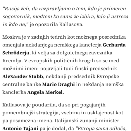
"Rusija želi, da razpravljamo o tem, kdo je primeren
sogovornik, medtem ko sama že izbira, kdo ji ustreza
in kdo ne,"
je opozorila Kallasova.
Moskva je v zadnjih tednih kot možnega posrednika
omenjala nekdanjega nemškega kanclerja
Gerharda
Schröderja
, ki velja za dolgoletnega zaveznika
Kremlja. V evropskih političnih krogih so se med
možnimi imeni pojavljali tudi finski predsednik
Alexander Stubb
, nekdanji predsednik Evropske
centralne banke
Mario Draghi
in nekdanja nemška
kanclerka
Angela Merkel
.
Kallasova je poudarila, da so pri pogajanjih
pomembnejši strategija, vsebina in usklajenost kot
pa posamezna imena. Italijanski zunanji minister
Antonio Tajani
pa je dodal, da
"Evropa sama odloča,