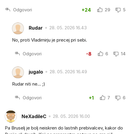
Odgovori
+24
29
5
Rudar
28. 05. 2026 16.43
No, proti Vladimirju je precej pri sebi.
Odgovori
-8
6
14
jugalo
28. 05. 2026 16.49
Rudar niti ne… ;)
Odgovori
+1
7
6
NeXadileC
28. 05. 2026 16.00
Pa Bruselj je bolj neiskren do lastnih prebivalcev, kakor do