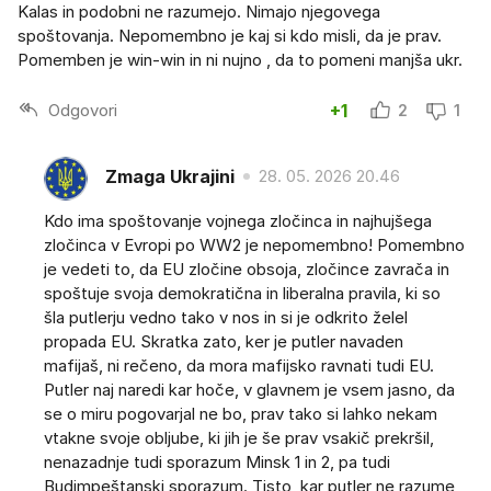
Kalas in podobni ne razumejo. Nimajo njegovega
spoštovanja. Nepomembno je kaj si kdo misli, da je prav.
Pomemben je win-win in ni nujno , da to pomeni manjša ukr.
Odgovori
+1
2
1
Zmaga Ukrajini
28. 05. 2026 20.46
Kdo ima spoštovanje vojnega zločinca in najhujšega
zločinca v Evropi po WW2 je nepomembno! Pomembno
je vedeti to, da EU zločine obsoja, zločince zavrača in
spoštuje svoja demokratična in liberalna pravila, ki so
šla putlerju vedno tako v nos in si je odkrito želel
propada EU. Skratka zato, ker je putler navaden
mafijaš, ni rečeno, da mora mafijsko ravnati tudi EU.
Putler naj naredi kar hoče, v glavnem je vsem jasno, da
se o miru pogovarjal ne bo, prav tako si lahko nekam
vtakne svoje obljube, ki jih je še prav vsakič prekršil,
nenazadnje tudi sporazum Minsk 1 in 2, pa tudi
Budimpeštanski sporazum. Tisto, kar putler ne razume