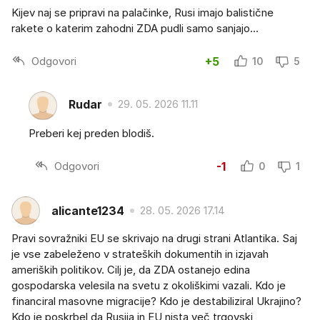
Kijev naj se pripravi na palačinke, Rusi imajo balistične
rakete o katerim zahodni ZDA pudli samo sanjajo...
Odgovori
+5
10
5
Rudar
29. 05. 2026 11.11
Preberi kej preden blodiš.
Odgovori
-1
0
1
alicante1234
28. 05. 2026 17.14
Pravi sovražniki EU se skrivajo na drugi strani Atlantika. Saj
je vse zabeleženo v strateških dokumentih in izjavah
ameriških politikov. Cilj je, da ZDA ostanejo edina
gospodarska velesila na svetu z okoliškimi vazali. Kdo je
financiral masovne migracije? Kdo je destabiliziral Ukrajino?
Kdo je poskrbel da Rusija in EU nista več trgovski