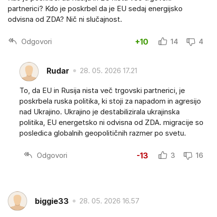
partnerici? Kdo je poskrbel da je EU sedaj energijsko
odvisna od ZDA? Nič ni slučajnost.
Odgovori
+10
14
4
Rudar
28. 05. 2026 17.21
To, da EU in Rusija nista več trgovski partnerici, je
poskrbela ruska politika, ki stoji za napadom in agresijo
nad Ukrajino. Ukrajino je destabilizirala ukrajinska
politika, EU energetsko ni odvisna od ZDA. migracije so
posledica globalnih geopolitičnih razmer po svetu.
Odgovori
-13
3
16
biggie33
28. 05. 2026 16.57