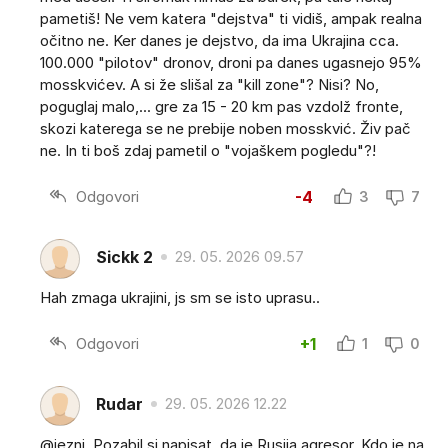
pametiš! Ne vem katera "dejstva" ti vidiš, ampak realna
očitno ne. Ker danes je dejstvo, da ima Ukrajina cca.
100.000 "pilotov" dronov, droni pa danes ugasnejo 95%
mosskvićev. A si že slišal za "kill zone"? Nisi? No,
poguglaj malo,... gre za 15 - 20 km pas vzdolž fronte,
skozi katerega se ne prebije noben mosskvić. Živ pač
ne. In ti boš zdaj pametil o "vojaškem pogledu"?!
Odgovori
-4
3
7
Sickk 2
29. 05. 2026 09.57
Hah zmaga ukrajini, js sm se isto uprasu..
Odgovori
+1
1
0
Rudar
29. 05. 2026 12.22
@jezni. Pozabil si napisat, da je Rusija agresor. Kdo je na