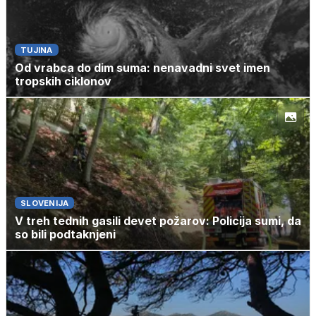
TUJINA
Od vrabca do dim suma: nenavadni svet imen
tropskih ciklonov
SLOVENIJA
V treh tednih gasili devet požarov: Policija sumi, da
so bili podtaknjeni