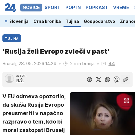
NOVICE
ŠPORT
POP IN
POPKAST
VREME
Slovenija
Črna kronika
Tujina
Gospodarstvo
Znanos
TUJINA
'Rusija želi Evropo zvleči v past'
Bruselj, 28. 05. 2026 14.24
2 min branja
44
AVTOR:
N.Š.
V EU odmeva opozorilo,
da skuša Rusija Evropo
preusmeriti v napačno
razpravo o tem, kdo bi
moral zastopati Bruselj