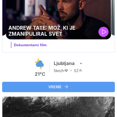
Ljubljana
5km/h
SZ
21°C
VREME