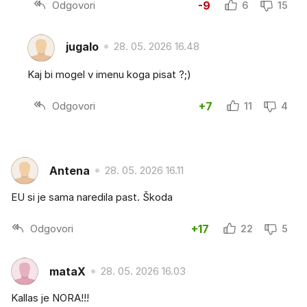
Odgovori
-9
6
15
jugalo
28. 05. 2026 16.48
Kaj bi mogel v imenu koga pisat ?;)
Odgovori
+7
11
4
Antena
28. 05. 2026 16.11
EU si je sama naredila past. Škoda
Odgovori
+17
22
5
mataX
28. 05. 2026 16.03
Kallas je NORA!!!