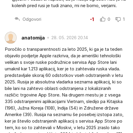
kolenih pred rusi je tudi znano, mi ne bomo, verjami.
Odgovori
-1
0
1
anatomija
28. 05. 2026 20.14
Poročilo o transparentnosti za leto 2025, ki ga je ta teden
objavilo podjetje Apple razkriva, da je ameriški tehnološki
velikan s svoje ruske podružnice servisa App Store lani
umaknil kar 1.213 aplikacij, ker je to zahtevala ruska vlada.
predstavljale skoraj 60 odstotkov vseh odstranjenih v letu
2025. Rusija je absolutna vladarka seznama aplikacij, ki so
bile lani na zahtevo oblasti odstranjena z lokaliziranih
različic trgovine App Store. Na drugem mestu je z vsega
335 odstranjenimi aplikacijami Vietnam, sledijo pa Kitajska
(196), Južna Koreja (108), Indija (54) in Združene države
Amerike (39). Rusija na seznamu še posebej izstopa zato,
ker je število odstranjenih aplikacij s servisa App Store po
tem, ko so to zahtevali v Moskvi, v letu 2025 zraslo tako