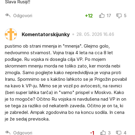
Slava Rusiji!!
Odgovori
+12
17
5
Komentatorskijunky
28. 05. 2026 16.46
pustimo ob strani mnenja in "mnenja". Glejmo golo,
nedvoumno stvarnost. Vojna traja 4 leta na cca 8 let
podlage. Ru vojska ni dosegla cilja VP. Po mojem
skromnem mnenju morda ne toliko zato, ker morda nebi
zmogla. Samo poglejte kako nepredvidljiva je vojna proti
Iranu. Spomnimo se s kakšno lahkoto se je Prigožin povabil
na kavo k VP-ju. Mirno se je vozil po avtocesti, na ravnici
(beri super lahka tarča) in "varno" prispel v Moskvo. Kako
je to mogoče? Očitno Ru vojska ni navdušena nad VP in on
se tega za razliko od nekaterih zaveda. Očitno je on ta, ki
je zabredel. Ampak zgodovina bo na koncu sodila. In cena
je že sedaj previsoka.
Odgovori
-1
3
4