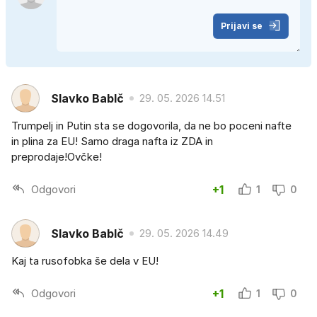
Prijavi se
Slavko BabIč
29. 05. 2026 14.51
Trumpelj in Putin sta se dogovorila, da ne bo poceni nafte
in plina za EU! Samo draga nafta iz ZDA in
preprodaje!Ovčke!
Odgovori
+1
1
0
Slavko BabIč
29. 05. 2026 14.49
Kaj ta rusofobka še dela v EU!
Odgovori
+1
1
0