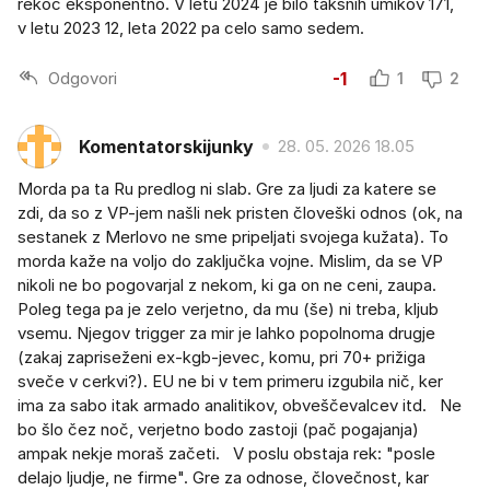
rekoč eksponentno. V letu 2024 je bilo takšnih umikov 171,
v letu 2023 12, leta 2022 pa celo samo sedem.
Odgovori
-1
1
2
Komentatorskijunky
28. 05. 2026 18.05
Morda pa ta Ru predlog ni slab. Gre za ljudi za katere se
zdi, da so z VP-jem našli nek pristen človeški odnos (ok, na
sestanek z Merlovo ne sme pripeljati svojega kužata). To
morda kaže na voljo do zaključka vojne. Mislim, da se VP
nikoli ne bo pogovarjal z nekom, ki ga on ne ceni, zaupa.
Poleg tega pa je zelo verjetno, da mu (še) ni treba, kljub
vsemu. Njegov trigger za mir je lahko popolnoma drugje
(zakaj zapriseženi ex-kgb-jevec, komu, pri 70+ prižiga
sveče v cerkvi?). EU ne bi v tem primeru izgubila nič, ker
ima za sabo itak armado analitikov, obveščevalcev itd. Ne
bo šlo čez noč, verjetno bodo zastoji (pač pogajanja)
ampak nekje moraš začeti. V poslu obstaja rek: "posle
delajo ljudje, ne firme". Gre za odnose, človečnost, kar