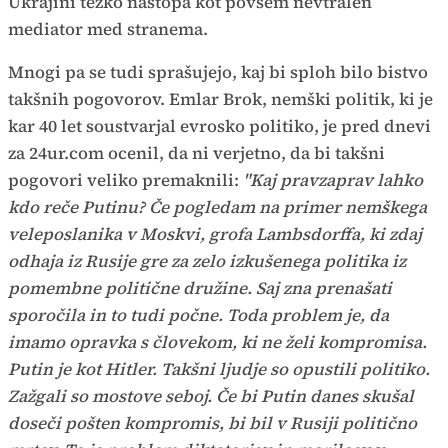
Ukrajini težko nastopa kot povsem nevtralen
mediator med stranema.
Mnogi pa se tudi sprašujejo, kaj bi sploh bilo bistvo
takšnih pogovorov. Emlar Brok, nemški politik, ki je
kar 40 let soustvarjal evrosko politiko, je pred dnevi
za 24ur.com ocenil, da ni verjetno, da bi takšni
pogovori veliko premaknili:
"Kaj pravzaprav lahko
kdo reče Putinu? Če pogledam na primer nemškega
veleposlanika v Moskvi, grofa Lambsdorffa, ki zdaj
odhaja iz Rusije gre za zelo izkušenega politika iz
pomembne politične družine. Saj zna prenašati
sporočila in to tudi počne. Toda problem je, da
imamo opravka s človekom, ki ne želi kompromisa.
Putin je kot Hitler. Takšni ljudje so opustili politiko.
Zažgali so mostove seboj. Če bi Putin danes skušal
doseči pošten kompromis, bi bil v Rusiji politično