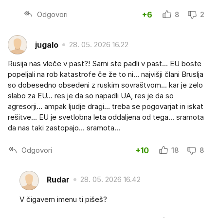
Odgovori
+6
8
2
jugalo
28. 05. 2026 16.22
Rusija nas vleče v past?! Sami ste padli v past… EU boste
popeljali na rob katastrofe če že to ni… najvišji člani Bruslja
so dobesedno obsedeni z ruskim sovraštvom… kar je zelo
slabo za EU… res je da so napadli UA, res je da so
agresorji… ampak ljudje dragi… treba se pogovarjat in iskat
rešitve… EU je svetlobna leta oddaljena od tega… sramota
da nas taki zastopajo… sramota…
Odgovori
+10
18
8
Rudar
28. 05. 2026 16.42
V čigavem imenu ti pišeš?