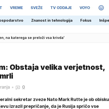
T
VREME
SVEŽE
TV ODDAJE
VOYO
MAGA
ospodarstvo
Znanost in tehnologija
Fokus
Inšp
ornike družbe 2TDK
len, na katerega se preloži vsa krivda'
m: Obstaja velika verjetnost,
mrli
ranja
0
eralni sekretar zveze Nato Mark Rutte je ob obisku
jevu izrazil prepričanje, da je Rusija spričo vse