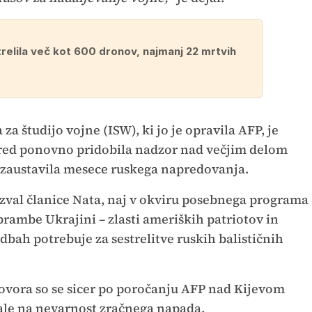
trelila več kot 600 dronov, najmanj 22 mrtvih
za študijo vojne (ISW), ki jo je opravila AFP, je
red ponovno pridobila nadzor nad večjim delom
em zaustavila mesece ruskega napredovanja.
zval članice Nata, naj v okviru posebnega programa
rambe Ukrajini – zlasti ameriških patriotov in
vedbah potrebuje za sestrelitve ruskih balističnih
ovora so se sicer po poročanju AFP nad Kijevom
jale na nevarnost zračnega napada.