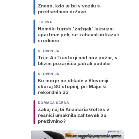
Znano, kdo je bil v vozilu s
predsednico države
TUJINA
Nemški turisti 'zažgali' luksuzni
apartma: peli, se zabavali in kazali
sredinec
SLOVENIJA
Trije AirTractorji nad nov požar, v
bližini požarišča jadrali padalci
SLOVENIJA
Ko morje ne ohladi: v Sloveniji
skoraj 30 stopinj, pri Majorki
rekordnih 33
DOMAČA SCENA
Zakaj naj bi Anamaria Goltes v
resnici umaknila zahtevek za
preživnino?