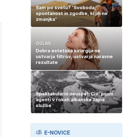
Sam po svetu? 'Svoboda,
spontanost in zgodbe, ki jih ne
zmanjka'
OGLAS
Dobra estetska kirurgija ne
ustvarja filtrov, ustvarja naravne
rezultate
Spektakularni neuspeh Cie: pijani
agenti v rokah albanske tajne
službe
E-NOVICE