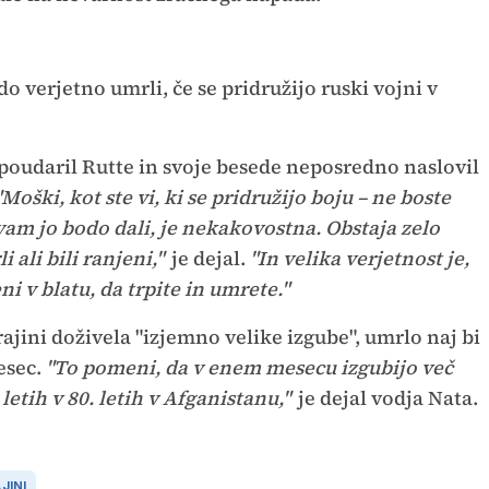
o verjetno umrli, če se pridružijo ruski vojni v
poudaril Rutte in svoje besede neposredno naslovil
"Moški, kot ste vi, ki se pridružijo boju – ne boste
vam jo bodo dali, je nekakovostna. Obstaja zelo
 ali bili ranjeni,"
je dejal.
"In velika verjetnost je,
ni v blatu, da trpite in umrete."
ajini doživela "izjemno velike izgube", umrlo naj bi
esec.
"To pomeni, da v enem mesecu izgubijo več
 letih v 80. letih v Afganistanu,"
je dejal vodja Nata.
JINI