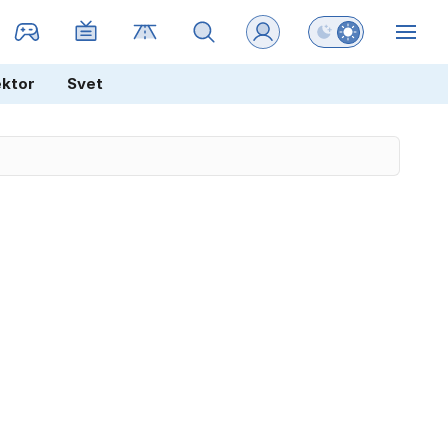
Preklopi barvni na
ZIN
ektor
Svet