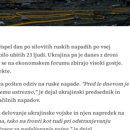
ispel dan po silovitih ruskih napadih po vsej
 bilo ubitih 23 ljudi. Ukrajina pa je danes z droni
r se na ekonomskem forumu zbirajo visoki gostje.
ekte.
m za pošten odziv na ruske napade.
"Pred le dnevom je
temu ustrezno,"
je dejal ukrajinski predsednik in
čilnih napadov.
il delovanje ukrajinske vojske in njen napredek na
na, tako na fronti kot tudi pri odstranjevanju
Rusov za nadaljevanje vojne,"
je dejal.