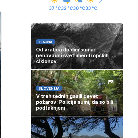
37 °C
32 °C
30 °C
33 °C
TUJINA
Od vrabca do dim suma:
nenavadni svet imen tropskih
ciklonov
SLOVENIJA
V treh tednih gasili devet
požarov: Policija sumi, da so bili
podtaknjeni