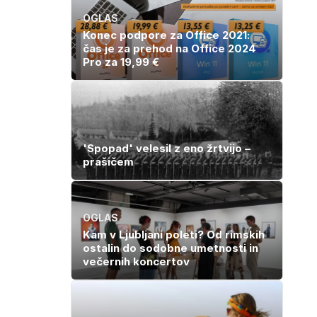
OGLAS
Konec podpore za Office 2021:
čas je za prehod na Office 2024
Pro za 19,99 €
'Spopad' velesil z eno žrtvijo –
prašičem
OGLAS
Kam v Ljubljani poleti? Od rimskih
ostalin do sodobne umetnosti in
večernih koncertov