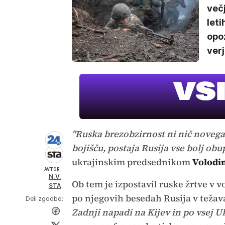
večj
leti
opoz
verj
"Ruska brezobzirnost ni nič novega
bojišču, postaja Rusija vse bolj obu
ukrajinskim predsednikom
Volodi
AVTOR:
N.V.
Ob tem je izpostavil ruske žrtve v vo
STA
po njegovih besedah Rusija v težav
Deli zgodbo:
Zadnji napadi na Kijev in po vsej Uk