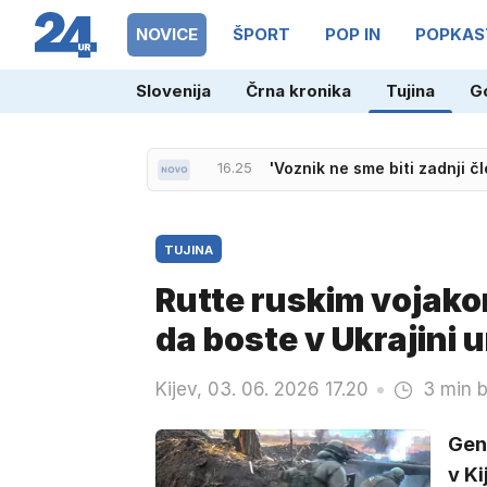
NOVICE
ŠPORT
POP IN
POPKAS
Slovenija
Črna kronika
Tujina
G
16.58
Vlada imenovala nove nadz
16.25
'Voznik ne sme biti zadnji č
TUJINA
Rutte ruskim vojako
da boste v Ukrajini u
Kijev, 03. 06. 2026 17.20
3 min b
Gen
v Ki