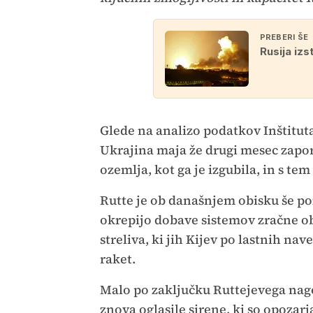
PREBERI ŠE
Rusija izs
Glede na analizo podatkov Inštituta 
Ukrajina maja že drugi mesec zapo
ozemlja, kot ga je izgubila, in s t
Rutte je ob današnjem obisku še po
okrepijo dobave sistemov zračne ob
streliva, ki jih Kijev po lastnih na
raket.
Malo po zaključku Ruttejevega nag
znova oglasile sirene, ki so opozar