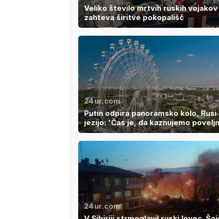
Veliko število mrtvih ruskih vojakov
zahteva širitve pokopališč
24ur.com
Putin odpira panoramsko kolo, Rusi
jezijo: 'Čas je, da kaznujemo poveljn
24ur.com
V Sibiriji strmoglavil ruski lovec. Šo