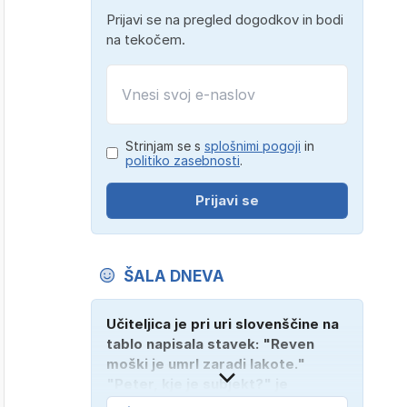
Prijavi se na pregled dogodkov in bodi
na tekočem.
Strinjam se s
splošnimi pogoji
in
politiko zasebnosti
.
Prijavi se
ŠALA DNEVA
Učiteljica je pri uri slovenščine na
tablo napisala stavek: "Reven
moški je umrl zaradi lakote."
"Peter, kje je subjekt?" je
vprašala. "Verjetno na