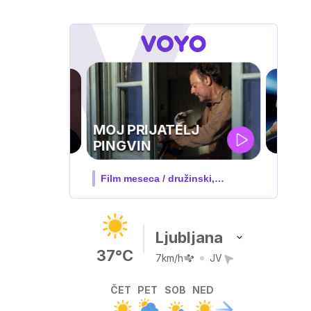
UEFA
SUPERPOKAL
V živo na VOYO: sreda ob 20.30
Ljubljana
37°C
7km/h
JV
ČET
PET
SOB
NED