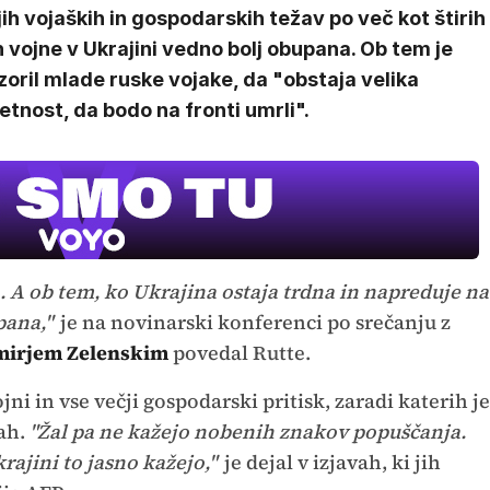
ih vojaških in gospodarskih težav po več kot štirih
h vojne v Ukrajini vedno bolj obupana. Ob tem je
oril mlade ruske vojake, da "obstaja velika
etnost, da bodo na fronti umrli".
. A ob tem, ko Ukrajina ostaja trdna in napreduje na
pana,"
je na novinarski konferenci po srečanju z
mirjem Zelenskim
povedal Rutte.
jni in vse večji gospodarski pritisk, zaradi katerih je
ah.
"Žal pa ne kažejo nobenih znakov popuščanja.
rajini to jasno kažejo,"
je dejal v izjavah, ki jih