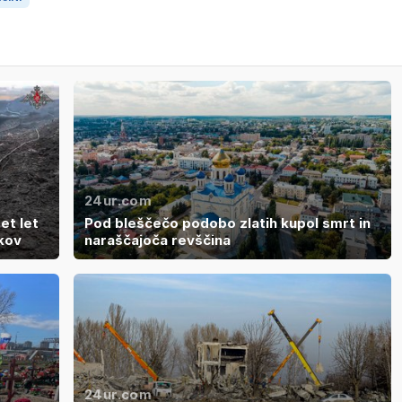
24ur.com
pet let
Pod bleščečo podobo zlatih kupol smrt in
akov
naraščajoča revščina
24ur.com