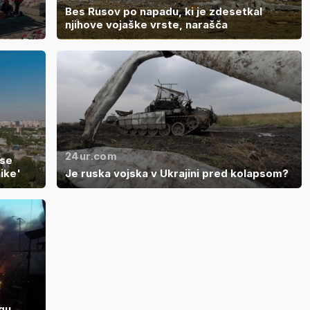
Bes Rusov po napadu, ki je zdesetkal
njihove vojaške vrste, narašča
24ur.com
 se
ike'
Je ruska vojska v Ukrajini pred kolapsom?
jgu