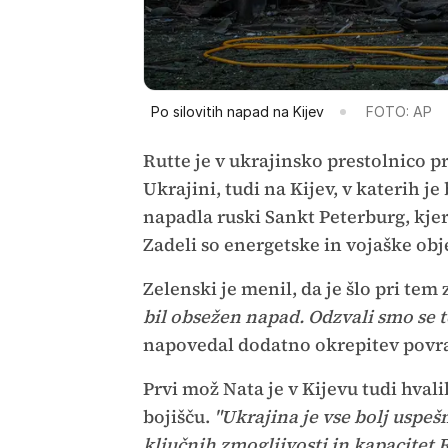
Po silovitih napad na Kijev
FOTO: AP
Rutte je v ukrajinsko prestolnico pr
Ukrajini, tudi na Kijev, v katerih je
napadla ruski Sankt Peterburg, kje
Zadeli so energetske in vojaške obj
Zelenski je menil, da je šlo pri te
bil obsežen napad. Odzvali smo se 
napovedal dodatno okrepitev povra
Prvi mož Nata je v Kijevu tudi hval
bojišču.
"Ukrajina je vse bolj uspeš
ključnih zmogljivosti in kapacitet 