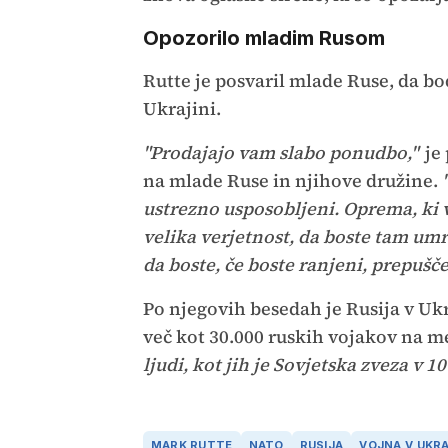
Opozorilo mladim Rusom
Rutte je posvaril mlade Ruse, da bod
Ukrajini.
"Prodajajo vam slabo ponudbo,"
je 
na mlade Ruse in njihove družine.
ustrezno usposobljeni. Oprema, ki 
velika verjetnost, da boste tam umrli
da boste, če boste ranjeni, prepušče
Po njegovih besedah je Rusija v Ukr
več kot 30.000 ruskih vojakov na m
ljudi, kot jih je Sovjetska zveza v 10
MARK RUTTE
NATO
RUSIJA
VOJNA V UKRA