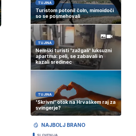
TUJINA
Turistom potonil čoln, mimoidoči
so se posmehovali
TUJINA
Nemški turisti 'zažgali' luksuzni
apartma: peli, se zabavali in
kazali sredinec
TUJINA
'Skrivni' otok na Hrvaškem raj za
svingerje?
NAJBOLJ BRANO
SLOVENIJA