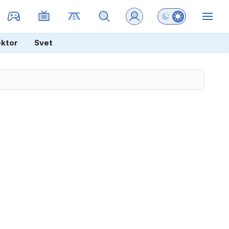
Preklopi barvni na
ZIN
ektor
Svet