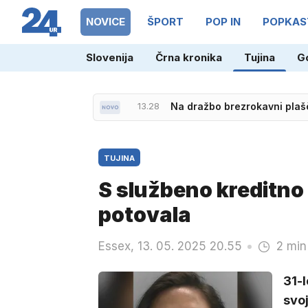
NOVICE
ŠPORT
POP IN
POPKAS
Slovenija
Črna kronika
Tujina
G
12.39
Ko očala postanejo oči Veli
13.28
Na dražbo brezrokavni plašč
TUJINA
S službeno kreditno 
potovala
Essex, 13. 05. 2025 20.55
2 min
31-l
svoj