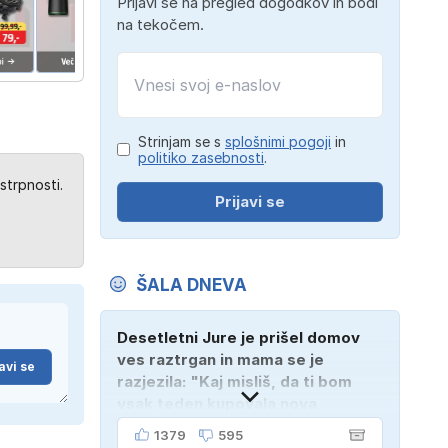
Prijavi se na pregled dogodkov in bodi
na tekočem.
Strinjam se s
splošnimi pogoji
in
politiko zasebnosti
.
strpnosti.
Prijavi se
ŠALA DNEVA
Desetletni Jure je prišel domov
ves raztrgan in mama se je
avi se
razjezila: "Kaj misliš, da ti bom
vsak teden kupovala nova
oblačila?" "Bodi vesela, da je
1379
595
tako!" je odgovoril Jure. "Sosedje