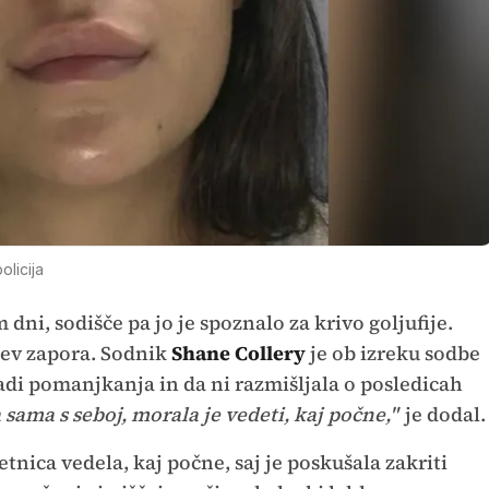
olicija
m dni, sodišče pa jo je spoznalo za krivo goljufije.
ecev zapora. Sodnik
Shane Collery
je ob izreku sodbe
adi pomanjkanja in da ni razmišljala o posledicah
sama s seboj, morala je vedeti, kaj počne,"
je dodal
letnica vedela, kaj počne, saj je poskušala zakriti