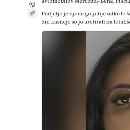
avtomobilov Mercedes-Benz. Plačala 
Podjetje je njene goljufije odkrilo 
dni kasneje so jo aretirali na letal