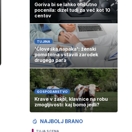
Goriva bi se lahko občutno
pocenila: dizel tudi za več kot 10
centov
TUJINA
'Človeška napaka': ženski
pomotoma vstavili zarodek
drugega para
GOSPODARSTVO
Krave v zakol, klavnice na robu
zmogljivosti: kaj bomo jedli?
.
NAJBOLJ BRANO
TUJA SCENA