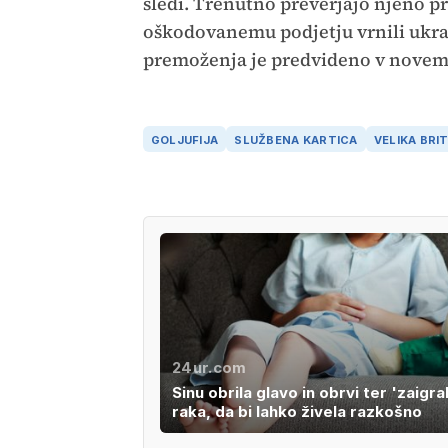
sledi. Trenutno preverjajo njeno p
oškodovanemu podjetju vrnili ukra
premoženja je predvideno v nove
GOLJUFIJA
SLUŽBENA KARTICA
VELIKA BRI
24ur.com
Sinu obrila glavo in obrvi ter 'zaigra
raka, da bi lahko živela razkošno