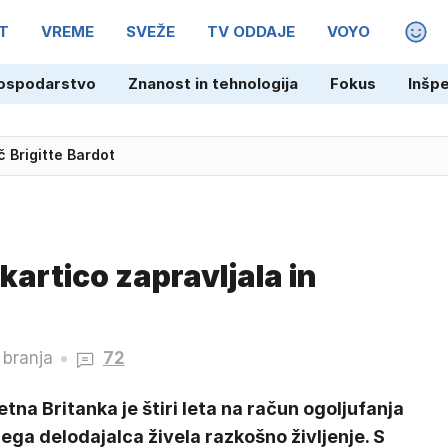
T
VREME
SVEŽE
TV ODDAJE
VOYO
MAGA
ospodarstvo
Znanost in tehnologija
Fokus
Inšp
kega brata
 Brigitte Bardot
kartico zapravljala in
 branja
72
etna Britanka je štiri leta na račun ogoljufanja
ega delodajalca živela razkošno življenje. S