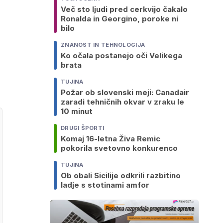
Več sto ljudi pred cerkvijo čakalo
Ronalda in Georgino, poroke ni
bilo
ZNANOST IN TEHNOLOGIJA
Ko očala postanejo oči Velikega
brata
TUJINA
Požar ob slovenski meji: Canadair
zaradi tehničnih okvar v zraku le
10 minut
DRUGI ŠPORTI
Komaj 16-letna Živa Remic
pokorila svetovno konkurenco
TUJINA
Ob obali Sicilije odkrili razbitino
ladje s stotinami amfor