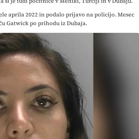
si je tudi počitnice v Mehiki, Turčiji in v Dubaju.
šele aprila 2022 in podalo prijavo na policijo. Mesec
išču Gatwick po prihodu iz Dubaja.