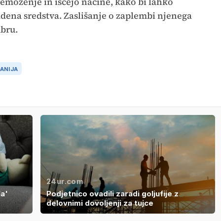
remoženje in iščejo načine, kako bi lahko
dena sredstva. Zaslišanje o zaplembi njenega
mbru.
TANIJA
24ur.com
la'
Podjetnico ovadili zaradi goljufije z
delovnimi dovoljenji za tujce