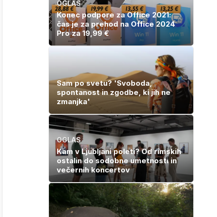
OGLAS
Konec podpore za Office 2021:
čas je za prehod na Office 2024
Pro za 19,99 €
Sam po svetu? 'Svoboda,
spontanost in zgodbe, ki jih ne
zmanjka'
OGLAS
Kam v Ljubljani poleti? Od rimskih
ostalin do sodobne umetnosti in
večernih koncertov