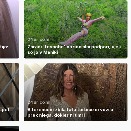
24ur.com
ijo:
Zaradi 'tesnobe' na socialni podpori, ujeli
so jo v Mehiki
24ur.com
 spet
S terencem zbila tatu torbice in vozila
prek njega, dokler ni umrl