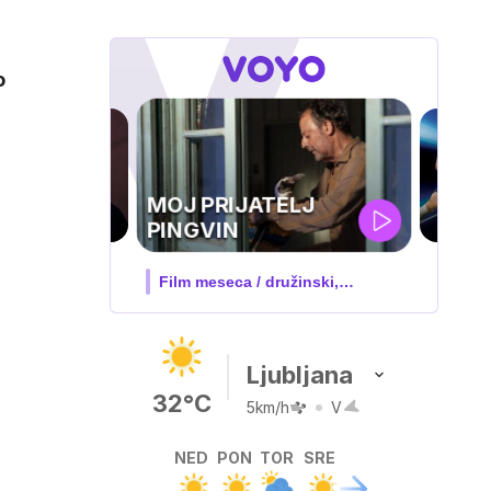
o
UEFA
SUPERPOKAL
V živo na VOYO: sreda ob 20.30
Ljubljana
32°C
5km/h
V
NED
PON
TOR
SRE