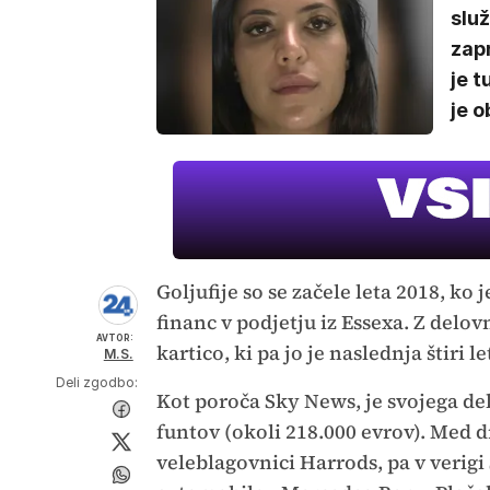
služ
zapr
je t
je o
Goljufije so se začele leta 2018, ko 
financ v podjetju iz Essexa. Z delo
AVTOR:
kartico, ki pa jo je naslednja štiri
M.S.
Deli zgodbo:
Kot poroča Sky News, je svojega del
funtov (okoli 218.000 evrov). Med d
veleblagovnici Harrods, pa v verigi