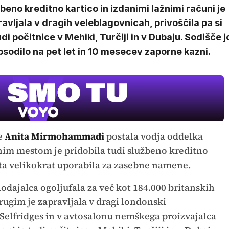
beno kreditno kartico in izdanimi lažnimi računi je
avljala v dragih veleblagovnicah, privoščila pa si
udi počitnice v Mehiki, Turčiji in v Dubaju. Sodišče j
bsodilo na pet let in 10 mesecev zaporne kazni.
je
Anita Mirmohammadi
postala vodja oddelka
vnim mestom je pridobila tudi službeno kreditno
 leta velikokrat uporabila za zasebne namene.
odajalca ogoljufala za več kot 184.000 britanskih
rugim je zapravljala v dragi londonski
 Selfridges in v avtosalonu nemškega proizvajalca