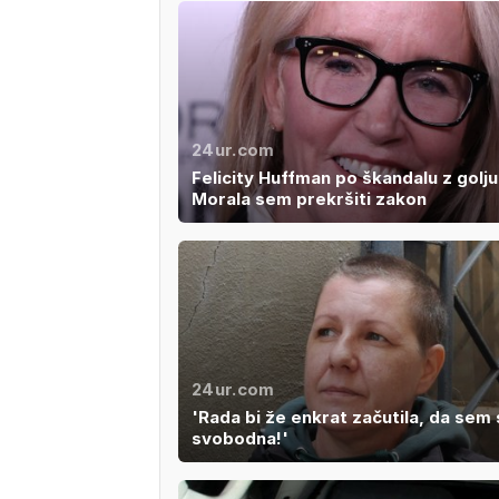
24ur.com
Felicity Huffman po škandalu z goljuf
Morala sem prekršiti zakon
24ur.com
'Rada bi že enkrat začutila, da sem
svobodna!'