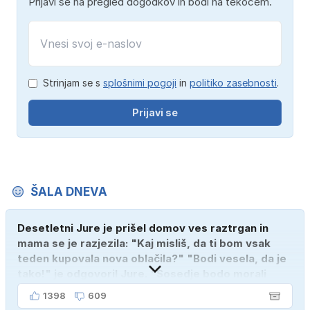
Prijavi se na pregled dogodkov in bodi na tekočem.
Strinjam se s
splošnimi pogoji
in
politiko zasebnosti
.
Prijavi se
ŠALA DNEVA
Desetletni Jure je prišel domov ves raztrgan in
mama se je razjezila: "Kaj misliš, da ti bom vsak
teden kupovala nova oblačila?" "Bodi vesela, da je
tako!" je odgovoril Jure. "Sosedje bodo morali
kupiti novega sina, tako sem ga prebutal!"
1398
609