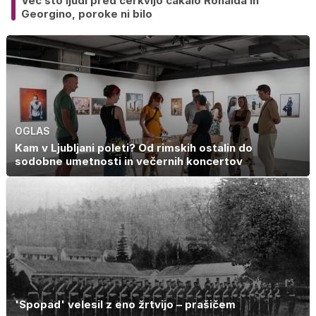
Več sto ljudi pred cerkvijo čakalo Ronalda in
Georgino, poroke ni bilo
OGLAS
Kam v Ljubljani poleti? Od rimskih ostalin do
sodobne umetnosti in večernih koncertov
'Spopad' velesil z eno žrtvijo – prašičem