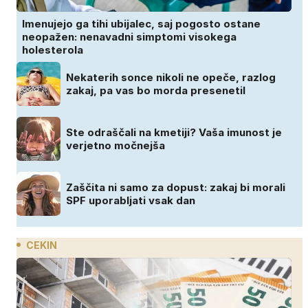
Imenujejo ga tihi ubijalec, saj pogosto ostane
neopažen: nenavadni simptomi visokega
holesterola
Nekaterih sonce nikoli ne opeče, razlog
zakaj, pa vas bo morda presenetil
Ste odraščali na kmetiji? Vaša imunost je
verjetno močnejša
Zaščita ni samo za dopust: zakaj bi morali
SPF uporabljati vsak dan
CEKIN