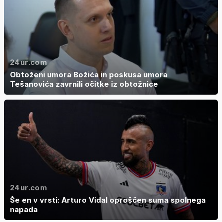
24ur.com
Obtoženi umora Božića in poskusa umora
Tešanovića zavrnili očitke iz obtožnice
24ur.com
Še en v vrsti: Arturo Vidal oproščen suma spolnega
napada