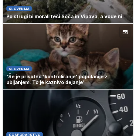
SLOVENIJA
Po strugi bi morali teči Soča in Vipava, a vode ni
SLOVENIJA
'Še je prisotno 'kontroliranje' populacije z
ubijanjem. To je kaznivo dejanje'
GOSPODARSTVO