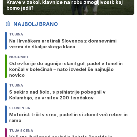
Krave v zakol, klavnice na robu zmogljivosti: kaj
bomo jedli?
NAJBOLJ BRANO
TUJINA
Na Hrvaškem aretirali Slovenca z domnevnimi
vezmi do škaljarskega klana
NOGOMET
Od evforije do agonije: slavil gol, padel v tunel in
končal v bolečinah – nato izvedel še najhujšo
novico
TUJINA
S sekiro nad šolo, s psihiatrije pobegnil v
Kolumbijo, za vrnitev 200 tisočakov
SLOVENIJA
Motorist trčil v srno, padel in si zlomil več reber in
ramo
TUJA SCENA