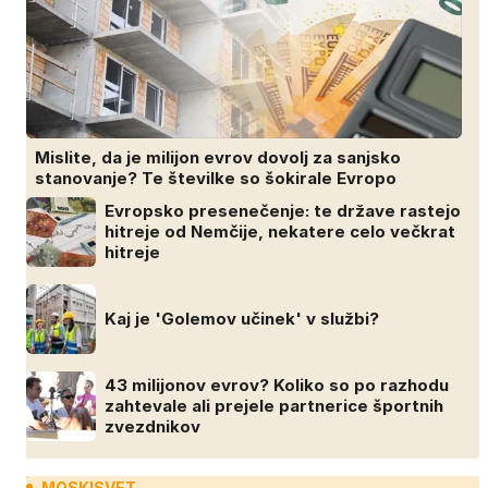
Mislite, da je milijon evrov dovolj za sanjsko
stanovanje? Te številke so šokirale Evropo
Evropsko presenečenje: te države rastejo
hitreje od Nemčije, nekatere celo večkrat
hitreje
Kaj je 'Golemov učinek' v službi?
43 milijonov evrov? Koliko so po razhodu
zahtevale ali prejele partnerice športnih
zvezdnikov
MOSKISVET