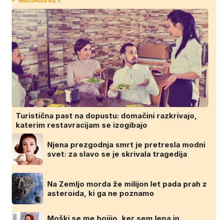
Turistična past na dopustu: domačini razkrivajo,
katerim restavracijam se izogibajo
Njena prezgodnja smrt je pretresla modni
svet: za slavo se je skrivala tragedija
Na Zemljo morda že milijon let pada prah z
asteroida, ki ga ne poznamo
Moški se me bojijo, ker sem lepa in