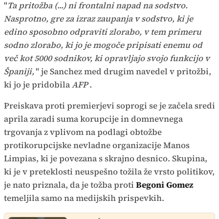
"
Ta pritožba (...) ni frontalni napad na sodstvo.
Nasprotno, gre za izraz zaupanja v sodstvo, ki je
edino sposobno odpraviti zlorabo, v tem primeru
sodno zlorabo, ki jo je mogoče pripisati enemu od
več kot 5000 sodnikov, ki opravljajo svojo funkcijo v
Španiji,
" je Sanchez med drugim navedel v pritožbi,
ki jo je pridobila
AFP
.
Preiskava proti premierjevi soprogi se je začela sredi
aprila zaradi suma korupcije in domnevnega
trgovanja z vplivom na podlagi obtožbe
protikorupcijske nevladne organizacije Manos
Limpias, ki je povezana s skrajno desnico. Skupina,
ki je v preteklosti neuspešno tožila že vrsto politikov,
je nato priznala, da je tožba proti
Begoni Gomez
temeljila samo na medijskih prispevkih.