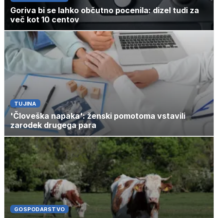
Goriva bi se lahko občutno pocenila: dizel tudi za
več kot 10 centov
TUJINA
'Človeška napaka': ženski pomotoma vstavili
zarodek drugega para
GOSPODARSTVO