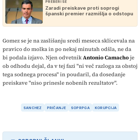
PREBERI ŠE
Zaradi preiskave proti soprogi
španski premier razmišlja o odstopu
Gomez se je na zaslišanju sredi meseca sklicevala na
pravico do molka in po nekaj minutah odšla, ne da
bi podala izjavo. Njen odvetnik
Antonio Camacho
je
ob odhodu dejal, da v tej fazi "ni več razloga za obstoj
tega sodnega procesa" in poudaril, da dosedanje
preiskave "niso prinesle nobenih rezultatov".
SANCHEZ
PRIČANJE
SOPRPGA
KORUPCIJA