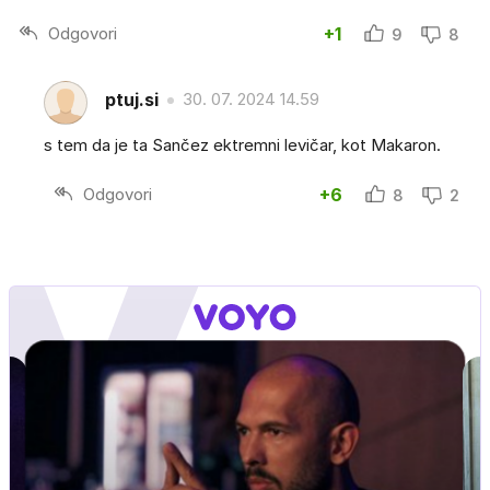
Odgovori
+1
9
8
ptuj.si
30. 07. 2024 14.59
s tem da je ta Sančez ektremni levičar, kot Makaron.
Odgovori
+6
8
2