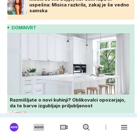
uspešna: Misica razkrila, zakaj je še vedno
samska
DOMINVRT
Razmišljate o novi kuhinji? Oblikovalci opozarjajo,
da te barve izgubljajo priljubljenost
Ta pogosta zdravila so lahko smrtonosna
za pse in mačke