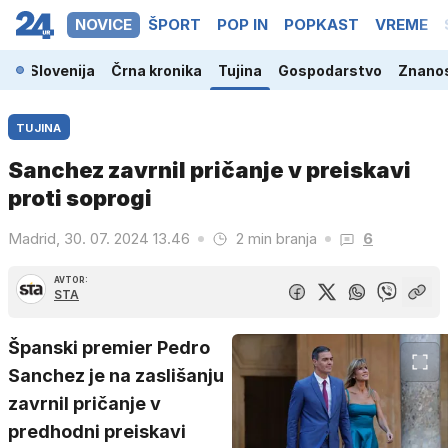
NOVICE
ŠPORT
POP IN
POPKAST
VREME
Slovenija
Črna kronika
Tujina
Gospodarstvo
Znanos
TUJINA
Sanchez zavrnil pričanje v preiskavi
proti soprogi
Madrid, 30. 07. 2024 13.46
2 min branja
6
AVTOR:
STA
Španski premier Pedro
Sanchez je na zaslišanju
zavrnil pričanje v
predhodni preiskavi