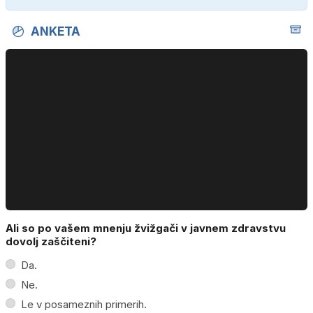
ANKETA
Ali so po vašem mnenju žvižgači v javnem zdravstvu
dovolj zaščiteni?
Da.
Ne.
Le v posameznih primerih.