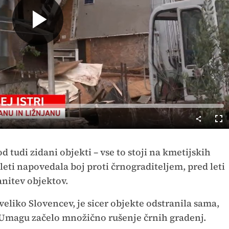
Predvajaj
Cel
nač
d tudi zidani objekti – vse to stoji na kmetijskih
leti napovedala boj proti črnograditeljem, pred leti
anitev objektov.
veliko Slovencev, je sicer objekte odstranila sama,
 v Umagu začelo množično rušenje črnih gradenj.