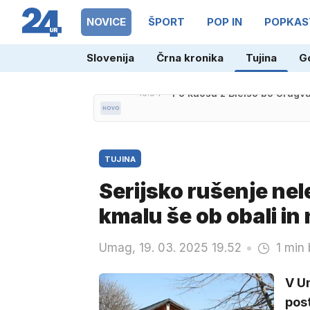
NOVICE
ŠPORT
POP IN
POPKAS
Slovenija
Črna kronika
Tujina
G
16.54
Po kaosu z Bielso bo Urugva
TUJINA
Serijsko rušenje ne
kmalu še ob obali in
Umag, 19. 03. 2025 19.52
1 min 
V Um
post