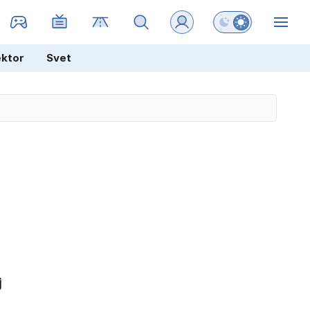
Preklopi barvni na
ZIN
ektor
Svet
j