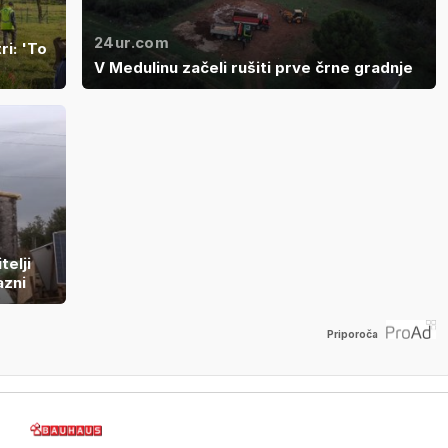
24ur.com
ri: 'To
V Medulinu začeli rušiti prve črne gradnje
telji
azni
Priporoča