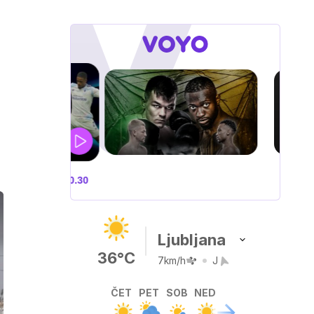
UFFA BOXING 10
V živo na VOYO: sobota ob
20.00
Ljubljana
36°C
7km/h
J
ČET
PET
SOB
NED