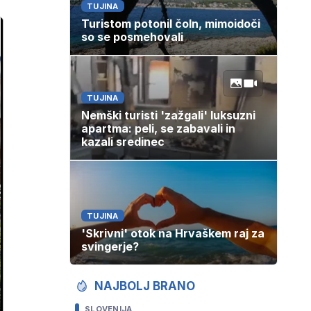
TUJINA
Turistom potonil čoln, mimoidoči
so se posmehovali
TUJINA
Nemški turisti 'zažgali' luksuzni
apartma: peli, se zabavali in
kazali sredinec
TUJINA
'Skrivni' otok na Hrvaškem raj za
svingerje?
NAJBOLJ BRANO
SLOVENIJA