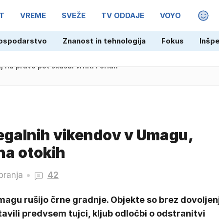
T
VREME
SVEŽE
TV ODDAJE
VOYO
MAGA
ospodarstvo
Znanost in tehnologija
Fokus
Inšp
j na pravo pot skušal vrniti Forlan
legalnih vikendov v Umagu,
 na otokih
branja
42
agu rušijo črne gradnje. Objekte so brez dovoljen
avili predvsem tujci, kljub odločbi o odstranitvi