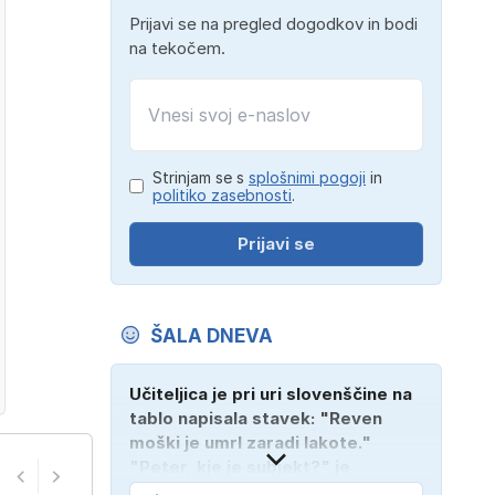
Prijavi se na pregled dogodkov in bodi
na tekočem.
Strinjam se s
splošnimi pogoji
in
politiko zasebnosti
.
Prijavi se
ŠALA DNEVA
Učiteljica je pri uri slovenščine na
tablo napisala stavek: "Reven
moški je umrl zaradi lakote."
"Peter, kje je subjekt?" je
vprašala. "Verjetno na