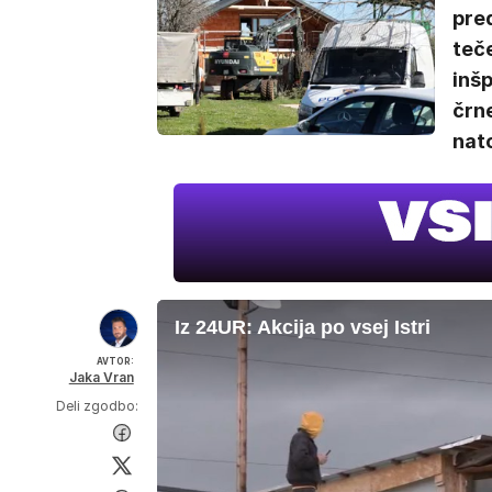
pred
teče
inšp
črne
nato
Iz 24UR: Akcija po vsej Istri
AVTOR:
Jaka Vran
Deli zgodbo: