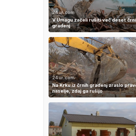
24ur.com
V Umagu začeli rušiti več deset črn
gradenj
24ur.com
Na Krku iz črnih gradenj zraslo prav
naselje, zdaj ga rušijo