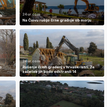
24ur.com
ih
Na Čiovu rušijo črne gradnje ob morju
24ur.com
o
Rušenje črnih gradenj v hrvaški Istri. Za
začetek jih bodo odstranili 14