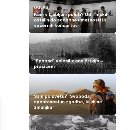
OGLAS
Kam v Ljubljani poleti? Od rimskih
ostalin do sodobne umetnosti in
večernih koncertov
'Spopad' velesil z eno žrtvijo –
prašičem
Sam po svetu? 'Svoboda,
spontanost in zgodbe, ki jih ne
zmanjka'