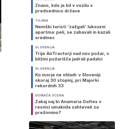
Znano, kdo je bil v vozilu s
predsednico države
TUJINA
Nemški turisti 'zažgali' luksuzni
apartma: peli, se zabavali in kazali
sredinec
SLOVENIJA
Trije AirTractorji nad nov požar, v
bližini požarišča jadrali padalci
SLOVENIJA
Ko morje ne ohladi: v Sloveniji
skoraj 30 stopinj, pri Majorki
rekordnih 33
DOMAČA SCENA
Zakaj naj bi Anamaria Goltes v
resnici umaknila zahtevek za
preživnino?