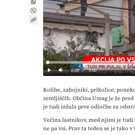
Loaded
:
0%
Current
0:00
/
Duration
0:00
Predvajaj
Tiho
Time
Kolibe, zabojniki, prikolice, poneko
zemljiščih. Občina Umag je že pred 
je tudi izdala prve odločbe za odstr
Večina lastnikov, med njimi je tudi 
ne pa vsi. Prav ta teden se je tako