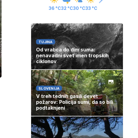
36 °C
32 °C
30 °C
33 °C
TUJINA
Od vrabca do dim suma:
nenavadni svet imen tropskih
ciklonov
ozaslonski
in
SLOVENIJA
V treh tednih gasili devet
požarov: Policija sumi, da so bili
podtaknjeni