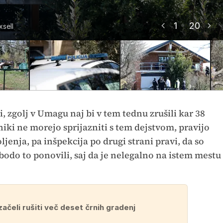
1
20
sell
sell
sell
sell
sell
sell
sell
sell
sell
sell
sell
sell
sell
sell
sell
sell
sell
sell
sell
sell
i, zgolj v Umagu naj bi v tem tednu zrušili kar 38
niki ne morejo sprijazniti s tem dejstvom, pravijo
ljenja, pa inšpekcija po drugi strani pravi, da so
j bodo to ponovili, saj da je nelegalno na istem mestu
ačeli rušiti več deset črnih gradenj