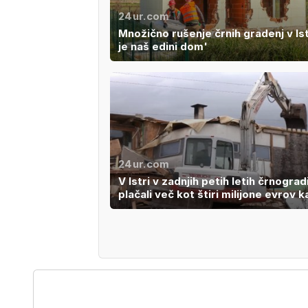
24ur.com
Množično rušenje črnih gradenj v Ist
je naš edini dom'
24ur.com
V Istri v zadnjih petih letih črnogradi
plačali več kot štiri milijone evrov k