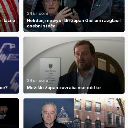
24ur.com
l laži o
Nekdanji newyorški župan Giuliani razglasil
osebni stečaj
24ur.com
ice?
Mežiški župan zavrača vse očitke