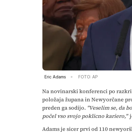
Eric Adams
FOTO: AP
Na novinarski konferenci po razkrit
položaja župana in Newyorčane prosi
preden ga sodijo.
"Veselim se, da b
počel vso svojo poklicno kariero,"
j
Adams je sicer prvi od 110 newyorš