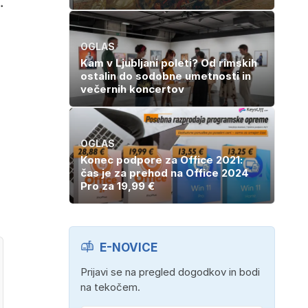
.
OGLAS
Kam v Ljubljani poleti? Od rimskih
ostalin do sodobne umetnosti in
večernih koncertov
OGLAS
Konec podpore za Office 2021:
čas je za prehod na Office 2024
Pro za 19,99 €
E-NOVICE
Prijavi se na pregled dogodkov in bodi
na tekočem.