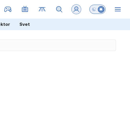
Preklopi barvni na
ZIN
ektor
Svet