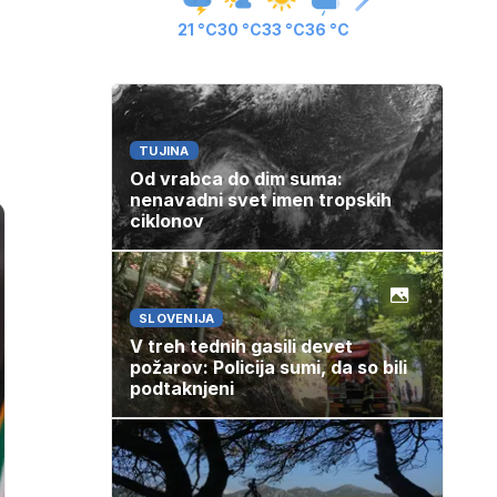
21 °C
30 °C
33 °C
36 °C
TUJINA
Od vrabca do dim suma:
nenavadni svet imen tropskih
ciklonov
SLOVENIJA
V treh tednih gasili devet
požarov: Policija sumi, da so bili
podtaknjeni