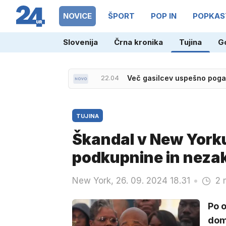
NOVICE
ŠPORT
POP IN
POPKAS
Slovenija
Črna kronika
Tujina
G
21.36
Neporaženi Slovenci prek M
22.04
Več gasilcev uspešno pogasi
TUJINA
Škandal v New Yorku
podkupnine in nezak
New York, 26. 09. 2024 18.31
2 
Po o
dom