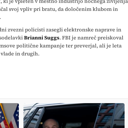
t, ki je vpleten v mestno industrijo nočnega življenja
iščal svoj vpliv pri bratu, da določenim klubom in
.
ni zvezni policisti zasegli elektronske naprave in
 sodelavki
Brianni Suggs
. FBI je namreč preiskoval
sove politične kampanje ter preverjal, ali je leta
vlade in drugih.