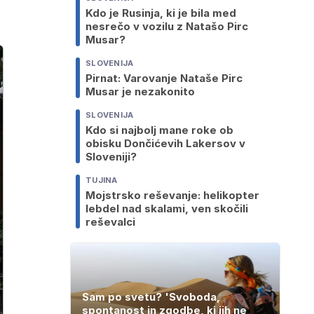
Kdo je Rusinja, ki je bila med
nesrečo v vozilu z Natašo Pirc
Musar?
SLOVENIJA
Pirnat: Varovanje Nataše Pirc
Musar je nezakonito
SLOVENIJA
Kdo si najbolj mane roke ob
obisku Dončićevih Lakersov v
Sloveniji?
TUJINA
Mojstrsko reševanje: helikopter
lebdel nad skalami, ven skočili
reševalci
Sam po svetu? 'Svoboda,
spontanost in zgodbe, ki jih ne