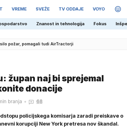
T
VREME
SVEŽE
TV ODDAJE
VOYO
MAGA
ospodarstvo
Znanost in tehnologija
Fokus
Inšp
adžarske v polfinale EP
lo požar, pomagali tudi AirTractorji
: župan naj bi sprejemal
onite donacije
min branja
68
dstopu policijskega komisarja zaradi preiskave o
nevni korupciji New York pretresa nov škandal.