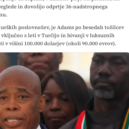
reglede in dovolijo odprtje 36-nadstropnega
tnu.
 turških poslovnežev, je Adams po besedah tožilcev
 vključno z leti v Turčijo in bivanji v luksuznih
i v višini 100.000 dolarjev (okoli 90.000 evrov).