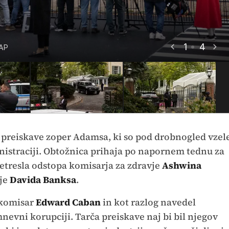
1
4
AP
AP
AP
AP
e preiskave zoper Adamsa, ki so pod drobnogled vzel
nistraciji. Obtožnica prihaja po napornem tednu za
retresla odstopa komisarja za zdravje
Ashwina
nje
Davida Banksa
.
i komisar
Edward Caban
in kot razlog navedel
nevni korupciji. Tarča preiskave naj bi bil njegov