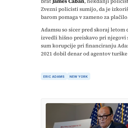
brat
James Caban
, nekdanji policis
Zvezni policisti sumijo, da je izkor
barom pomaga v zameno za plačilo
Adamsu so sicer pred skoraj letom d
izvedli hišno preiskavo pri njegovi
sum korupcije pri financiranju Adam
2021 dobil denar od agentov turške 
ERIC ADAMS
NEW YORK