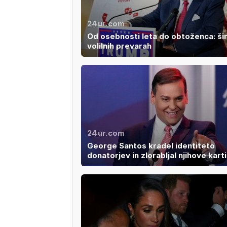
24ur.com
Od osebnosti leta do obtoženca: širi
volilnih prevarah
24ur.com
George Santos kradel identiteto
donatorjev in zlorabljal njihove kart