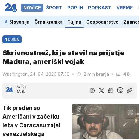
NOVICE
ŠPORT
POP IN
POPKAST
VREME
Slovenija
Črna kronika
Tujina
Gospodarstvo
Znanos
TUJINA
Skrivnostnež, ki je stavil na prijetje
Madura, ameriški vojak
Washington, 24. 04. 2026 07.30
2 min branja
48
AVTOR:
M.S.
Tik preden so
Američani v začetku
leta v Caracasu zajeli
venezuelskega