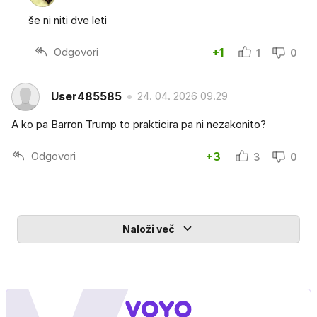
še ni niti dve leti
Odgovori
+1
1
0
User485585
24. 04. 2026 09.29
A ko pa Barron Trump to prakticira pa ni nezakonito?
Odgovori
+3
3
0
Naloži več