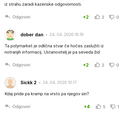
iz strahu zaradi kazenske odgovornosti.
Odgovori
+2
2
0
dober dan
24. 04. 2026 10.19
Ta polymarket je odlična stvar če hočes zaslužiti iz
notranjih informacij. Ustanovitelj je pa seveda žid
Odgovori
+2
2
0
Sickk 2
24. 04. 2026 10.17
Kdaj pride pa kramp na vrsto pa njegov sin?
Odgovori
+4
5
1