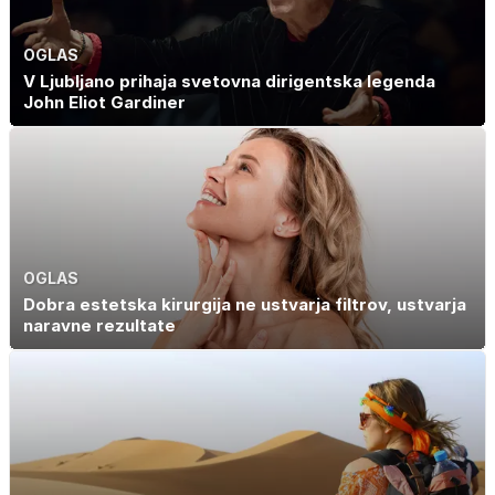
OGLAS
V Ljubljano prihaja svetovna dirigentska legenda
John Eliot Gardiner
OGLAS
Dobra estetska kirurgija ne ustvarja filtrov, ustvarja
naravne rezultate