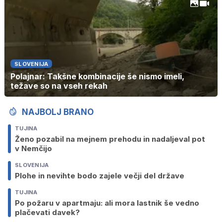
SLOVENIJA
Polajnar: Takšne kombinacije še nismo imeli,
težave so na vseh rekah
NAJBOLJ BRANO
TUJINA
Ženo pozabil na mejnem prehodu in nadaljeval pot
v Nemčijo
SLOVENIJA
Plohe in nevihte bodo zajele večji del države
TUJINA
Po požaru v apartmaju: ali mora lastnik še vedno
plačevati davek?