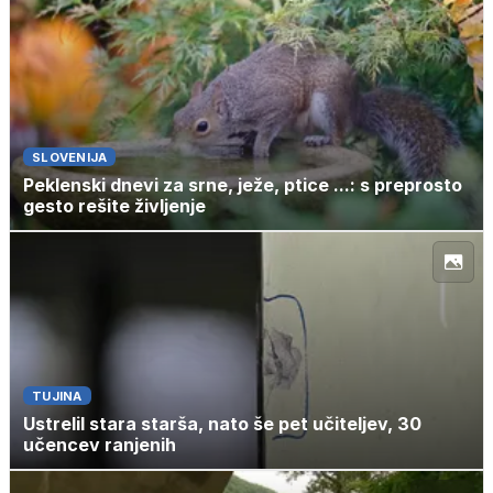
SLOVENIJA
Peklenski dnevi za srne, ježe, ptice ...: s preprosto
gesto rešite življenje
TUJINA
Ustrelil stara starša, nato še pet učiteljev, 30
učencev ranjenih