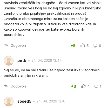
stavbnih zemljiščih kaj drugače....če si zraven kot vsi visoki
uradniki točno veš kdaj se bo kaj zgodilo in kupiš kmetijsko
zemljo jo preko prijateljev prekvalificiraš in prodaš
..vprašajte obrambnega ministra na kaksen način je
obogatel ko je bil zupan v Tržiču in vse direktorje kdaj in
kako so kupovali delnice ter katere-brez borznih
posrednikov
Odgovori
+5
5
0
petb
24. 04. 2026 12.44
Saj se ve, da na oni strani luže največ zaslužka v zgodovini
pridobili s smrtjo in krajami.
Odgovori
+3
4
1
sosed5
24. 04. 2026 12.16