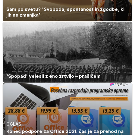
Sam po svetu? 'Svoboda, spontanost in zgodbe, ki
jih ne zmanjka'
'Spopad' velesil z eno žrtvijo – prašičem
OGLAS
Konec podpore za Office 2021: čas je za prehod na