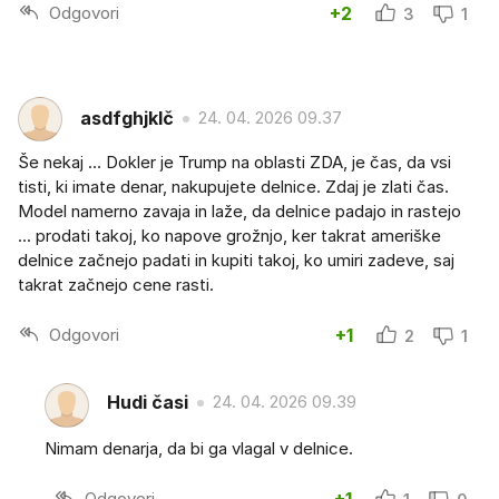
Odgovori
+2
3
1
asdfghjklč
24. 04. 2026 09.37
Še nekaj ... Dokler je Trump na oblasti ZDA, je čas, da vsi
tisti, ki imate denar, nakupujete delnice. Zdaj je zlati čas.
Model namerno zavaja in laže, da delnice padajo in rastejo
... prodati takoj, ko napove grožnjo, ker takrat ameriške
delnice začnejo padati in kupiti takoj, ko umiri zadeve, saj
takrat začnejo cene rasti.
Odgovori
+1
2
1
Hudi časi
24. 04. 2026 09.39
Nimam denarja, da bi ga vlagal v delnice.
Odgovori