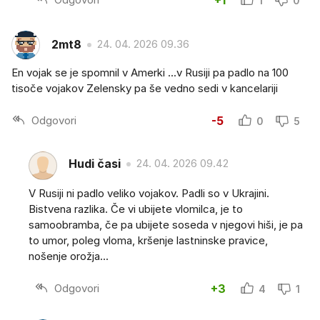
+1
1
0
2mt8
24. 04. 2026 09.36
En vojak se je spomnil v Amerki ...v Rusiji pa padlo na 100
tisoče vojakov Zelensky pa še vedno sedi v kancelariji
Odgovori
-5
0
5
Hudi časi
24. 04. 2026 09.42
V Rusiji ni padlo veliko vojakov. Padli so v Ukrajini.
Bistvena razlika. Če vi ubijete vlomilca, je to
samoobramba, če pa ubijete soseda v njegovi hiši, je pa
to umor, poleg vloma, kršenje lastninske pravice,
nošenje orožja...
Odgovori
+3
4
1