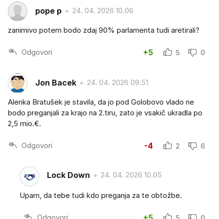
pope p
24. 04. 2026 10.06
zanimivo potem bodo zdaj 90% parlamenta tudi aretirali?
Odgovori
+5
5
0
Jon Bacek
24. 04. 2026 09.51
Alenka Bratušek je stavila, da jo pod Golobovo vlado ne
bodo preganjali za krajo na 2.tiru, zato je vsakič ukradla po
2,5 mio.€.
Odgovori
-4
2
6
Lock Down
24. 04. 2026 10.05
Upam, da tebe tudi kdo preganja za te obtožbe.
Odgovori
+5
5
0