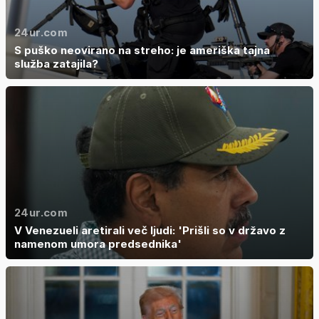
24ur.com
S puško neovirano na streho: je ameriška tajna
služba zatajila?
24ur.com
V Venezueli aretirali več ljudi: 'Prišli so v državo z
namenom umora predsednika'