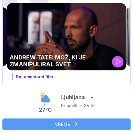
MOJ PRIJATELJ PINGVIN
Film meseca / družinski, pustolovski
Ljubljana
5km/h
SV
27°C
VREME