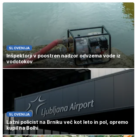
SLOVENIJA
Inšpektorji v poostren nadzor odvzema vode iz
vodotokov
SLOVENIJA
Lažni policist na Brniku več kot leto in pol, opremo
kupil na Bolhi