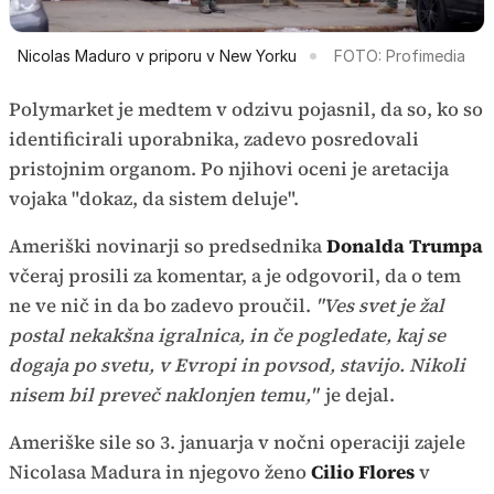
Nicolas Maduro v priporu v New Yorku
FOTO: Profimedia
Polymarket je medtem v odzivu pojasnil, da so, ko so
identificirali uporabnika, zadevo posredovali
pristojnim organom. Po njihovi oceni je aretacija
vojaka "dokaz, da sistem deluje".
Ameriški novinarji so predsednika
Donalda Trumpa
včeraj prosili za komentar, a je odgovoril, da o tem
ne ve nič in da bo zadevo proučil.
"Ves svet je žal
postal nekakšna igralnica, in če pogledate, kaj se
dogaja po svetu, v Evropi in povsod, stavijo. Nikoli
nisem bil preveč naklonjen temu,"
je dejal.
Ameriške sile so 3. januarja v nočni operaciji zajele
Nicolasa Madura in njegovo ženo
Cilio Flores
v