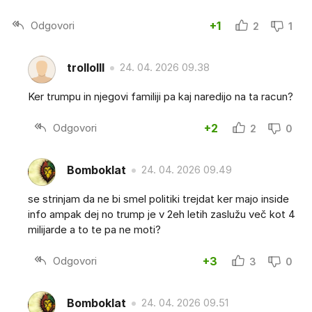
Odgovori
+1
2
1
trollolll
24. 04. 2026 09.38
Ker trumpu in njegovi familiji pa kaj naredijo na ta racun?
Odgovori
+2
2
0
Bomboklat
24. 04. 2026 09.49
se strinjam da ne bi smel politiki trejdat ker majo inside
info ampak dej no trump je v 2eh letih zaslužu več kot 4
milijarde a to te pa ne moti?
Odgovori
+3
3
0
Bomboklat
24. 04. 2026 09.51