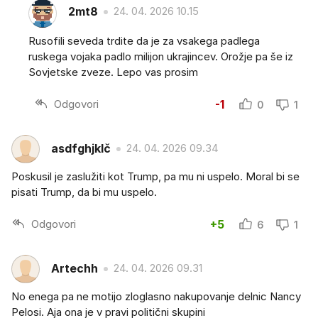
2mt8
24. 04. 2026 10.15
Rusofili seveda trdite da je za vsakega padlega
ruskega vojaka padlo milijon ukrajincev. Orožje pa še iz
Sovjetske zveze. Lepo vas prosim
Odgovori
-1
0
1
asdfghjklč
24. 04. 2026 09.34
Poskusil je zaslužiti kot Trump, pa mu ni uspelo. Moral bi se
pisati Trump, da bi mu uspelo.
Odgovori
+5
6
1
Artechh
24. 04. 2026 09.31
No enega pa ne motijo zloglasno nakupovanje delnic Nancy
Pelosi. Aja ona je v pravi politični skupini