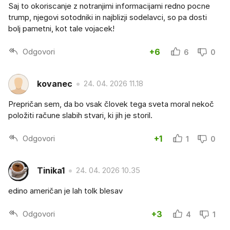
Saj to okoriscanje z notranjimi informacijami redno pocne
trump, njegovi sotodniki in najblizji sodelavci, so pa dosti
bolj pametni, kot tale vojacek!
Odgovori
+6
6
0
kovanec
24. 04. 2026 11.18
Prepričan sem, da bo vsak človek tega sveta moral nekoč
položiti račune slabih stvari, ki jih je storil.
Odgovori
+1
1
0
Tinika1
24. 04. 2026 10.35
edino američan je lah tolk blesav
Odgovori
+3
4
1