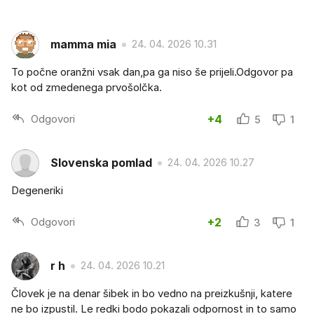
mamma mia
24. 04. 2026 10.31
To počne oranžni vsak dan,pa ga niso še prijeli.Odgovor pa
kot od zmedenega prvošolčka.
Odgovori
+4
5
1
Slovenska pomlad
24. 04. 2026 10.27
Degeneriki
Odgovori
+2
3
1
r h
24. 04. 2026 10.21
Človek je na denar šibek in bo vedno na preizkušnji, katere
ne bo izpustil. Le redki bodo pokazali odpornost in to samo