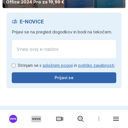
Office 2024 Pro za 19,99 €
E-NOVICE
Prijavi se na pregled dogodkov in bodi na tekočem.
Strinjam se s
splošnimi pogoji
in
politiko zasebnosti
.
Prijavi se
ŠALA DNEVA
"Kako si kaj?" je študent pozdravil sošolca. "Kar v