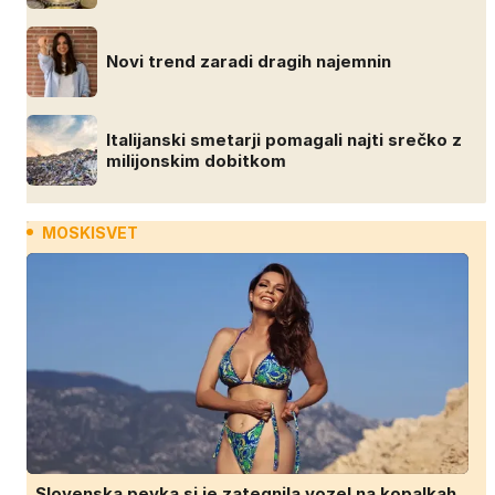
Novi trend zaradi dragih najemnin
Italijanski smetarji pomagali najti srečko z
milijonskim dobitkom
MOSKISVET
Slovenska pevka si je zategnila vozel na kopalkah