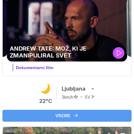
MOJ PRIJATELJ PINGVIN
Film meseca / družinski, pustolovski
Ljubljana
3km/h
SV
22°C
VREME