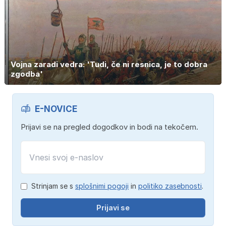
Vojna zaradi vedra: 'Tudi, če ni resnica, je to dobra
zgodba'
E-NOVICE
Prijavi se na pregled dogodkov in bodi na tekočem.
Strinjam se s
splošnimi pogoji
in
politiko zasebnosti
.
Prijavi se