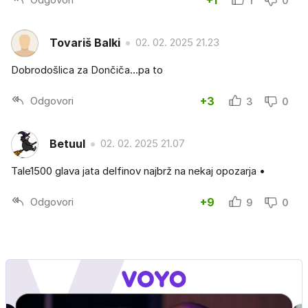
+1
1
0
Tovariš Balki
02. 02. 2025 21.23
Dobrodošlica za Dončiča...pa to
Odgovori
+3
3
0
Betuul
02. 02. 2025 21.07
Tale1500 glava jata delfinov najbrž na nekaj opozarja •
Odgovori
+9
9
0