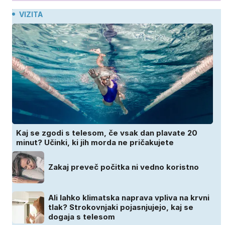
VIZITA
Kaj se zgodi s telesom, če vsak dan plavate 20
minut? Učinki, ki jih morda ne pričakujete
Zakaj preveč počitka ni vedno koristno
Ali lahko klimatska naprava vpliva na krvni
tlak? Strokovnjaki pojasnjujejo, kaj se
dogaja s telesom