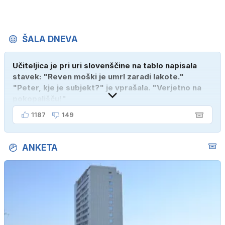
ŠALA DNEVA
Učiteljica je pri uri slovenščine na tablo napisala
stavek: "Reven moški je umrl zaradi lakote."
"Peter, kje je subjekt?" je vprašala. "Verjetno na
pokopališču!"
1187
149
ANKETA