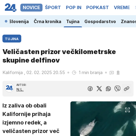
NOVICE
ŠPORT
POP IN
POPKAST
VREME
Slovenija
Črna kronika
Tujina
Gospodarstvo
Znanos
TUJINA
Veličasten prizor večkilometrske
skupine delfinov
Kalifornija , 02. 02. 2025 20.55
1 min branja
8
AVTOR:
N.L.
Iz zaliva ob obali
Kalifornije prihaja
izjemno redek, a
veličasten prizor več