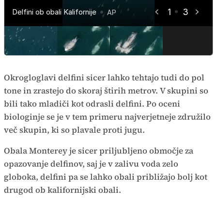
1
3
Delfini ob obali Kalifornije
Delfini ob obali Kalifornije
Delfini ob obali Kalifornije
AP
AP
AP
Okrogloglavi delfini sicer lahko tehtajo tudi do pol
tone in zrastejo do skoraj štirih metrov. V skupini so
bili tako mladiči kot odrasli delfini. Po oceni
biologinje se je v tem primeru najverjetneje združilo
več skupin, ki so plavale proti jugu.
Obala Monterey je sicer priljubljeno območje za
opazovanje delfinov, saj je v zalivu voda zelo
globoka, delfini pa se lahko obali približajo bolj kot
drugod ob kalifornijski obali.