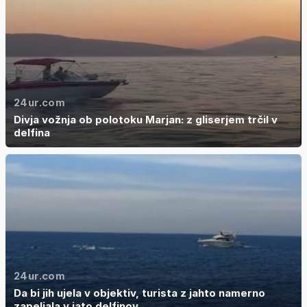
24ur.com
Divja vožnja ob polotoku Marjan: z gliserjem trčil v
delfina
24ur.com
Da bi jih ujela v objektiv, turista z jahto namerno
zapeljala v jato delfinov