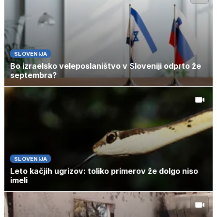
SLOVENIJA
Bo izraelsko veleposlaništvo v Sloveniji odprto že
septembra?
SLOVENIJA
Leto kačjih ugrizov: toliko primerov že dolgo niso
imeli