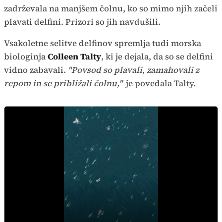
zadrževala na manjšem čolnu, ko so mimo njih začeli
plavati delfini. Prizori so jih navdušili.
Vsakoletne selitve delfinov spremlja tudi morska
biologinja
Colleen Talty
, ki je dejala, da so se delfini
vidno zabavali.
"Povsod so plavali, zamahovali z
repom in se približali čolnu,"
je povedala Talty.