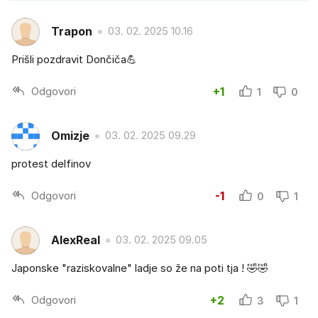
Trapon
03. 02. 2025 10.16
Prišli pozdravit Dončiča💪
Odgovori
+1
1
0
Omizje
03. 02. 2025 09.29
protest delfinov
Odgovori
-1
0
1
AlexReal
03. 02. 2025 09.05
Japonske "raziskovalne" ladje so že na poti tja ! 🤣🤣
Odgovori
+2
3
1