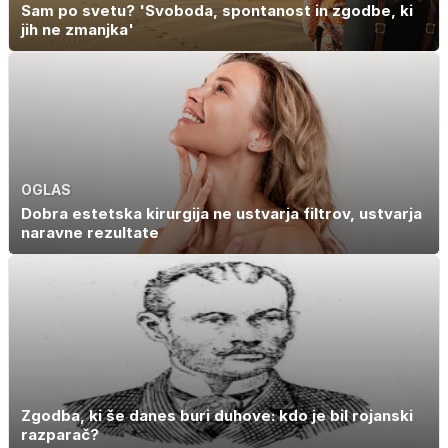
Sam po svetu? 'Svoboda, spontanost in zgodbe, ki
jih ne zmanjka'
OGLAS
Dobra estetska kirurgija ne ustvarja filtrov, ustvarja
naravne rezultate
Zgodba, ki še danes buri duhove: kdo je bil rojanski
razparač?