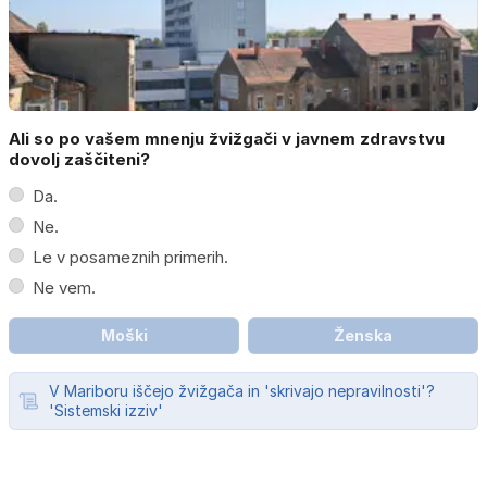
Ali so po vašem mnenju žvižgači v javnem zdravstvu
dovolj zaščiteni?
Da.
Ne.
Le v posameznih primerih.
Ne vem.
Moški
Ženska
V Mariboru iščejo žvižgača in 'skrivajo nepravilnosti'?
'Sistemski izziv'