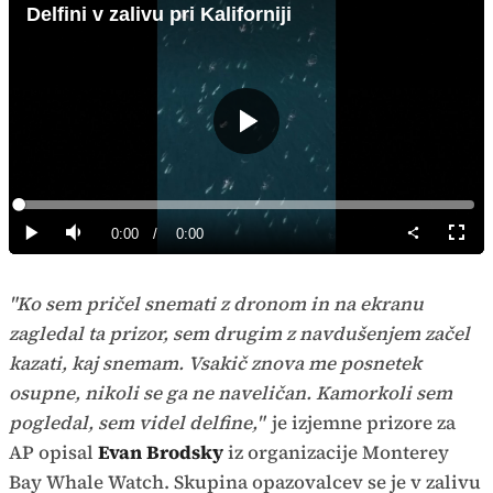
Delfini v zalivu pri Kaliforniji
Predvajaj
Loaded
:
0%
Current
0:00
/
Duration
0:00
Predvajaj
Tiho
Celoz
način
Time
"Ko sem pričel snemati z dronom in na ekranu
zagledal ta prizor, sem drugim z navdušenjem začel
kazati, kaj snemam. Vsakič znova me posnetek
osupne, nikoli se ga ne naveličan. Kamorkoli sem
pogledal, sem videl delfine,"
je izjemne prizore za
AP opisal
Evan Brodsky
iz organizacije Monterey
Bay Whale Watch. Skupina opazovalcev se je v zalivu