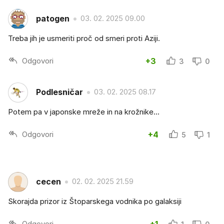
patogen
03. 02. 2025 09.00
Treba jih je usmeriti proč od smeri proti Aziji.
Odgovori
+3
3
0
Podlesničar
03. 02. 2025 08.17
Potem pa v japonske mreže in na krožnike...
Odgovori
+4
5
1
cecen
02. 02. 2025 21.59
Skorajda prizor iz Štoparskega vodnika po galaksiji
Odgovori