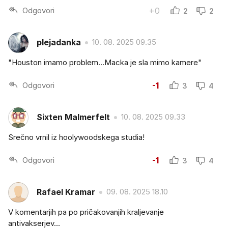
Odgovori
+0
2
2
plejadanka
10. 08. 2025 09.35
"Houston imamo problem...Macka je sla mimo kamere"
Odgovori
-1
3
4
Sixten Malmerfelt
10. 08. 2025 09.33
Srečno vrnil iz hoolywoodskega studia!
Odgovori
-1
3
4
Rafael Kramar
09. 08. 2025 18.10
V komentarjih pa po pričakovanjih kraljevanje
antivakserjev...