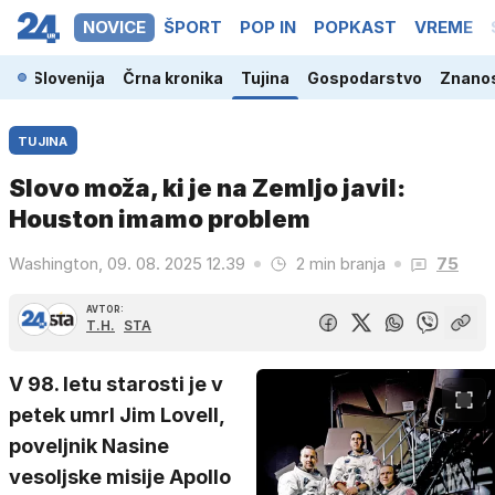
NOVICE
ŠPORT
POP IN
POPKAST
VREME
Slovenija
Črna kronika
Tujina
Gospodarstvo
Znanos
TUJINA
Slovo moža, ki je na Zemljo javil:
Houston imamo problem
Washington, 09. 08. 2025 12.39
2 min branja
75
AVTOR:
T.H.
STA
V 98. letu starosti je v
petek umrl Jim Lovell,
poveljnik Nasine
vesoljske misije Apollo