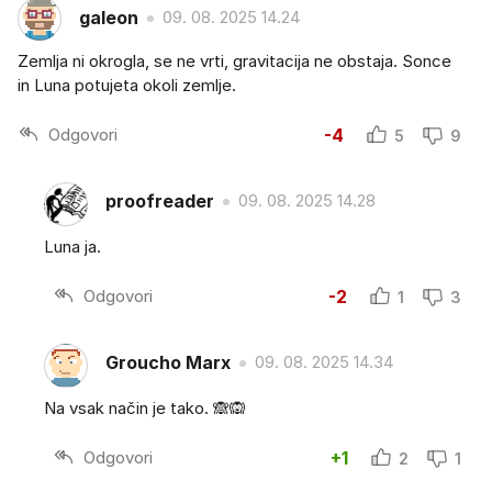
galeon
09. 08. 2025 14.24
Zemlja ni okrogla, se ne vrti, gravitacija ne obstaja. Sonce
in Luna potujeta okoli zemlje.
Odgovori
-4
5
9
proofreader
09. 08. 2025 14.28
Luna ja.
Odgovori
-2
1
3
Groucho Marx
09. 08. 2025 14.34
Na vsak način je tako. 🙈🙉
Odgovori
+1
2
1