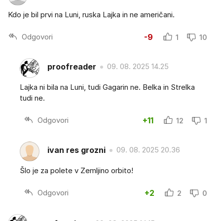
Kdo je bil prvi na Luni, ruska Lajka in ne američani.
Odgovori
-9
1
10
proofreader
09. 08. 2025 14.25
Lajka ni bila na Luni, tudi Gagarin ne. Belka in Strelka
tudi ne.
Odgovori
+11
12
1
ivan res grozni
09. 08. 2025 20.36
Šlo je za polete v Zemljino orbito!
Odgovori
+2
2
0