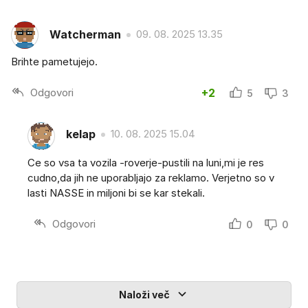
Watcherman
09. 08. 2025 13.35
Brihte pametujejo.
Odgovori
+2
5
3
kelap
10. 08. 2025 15.04
Ce so vsa ta vozila -roverje-pustili na luni,mi je res
cudno,da jih ne uporabljajo za reklamo. Verjetno so v
lasti NASSE in miljoni bi se kar stekali.
Odgovori
0
0
Naloži več