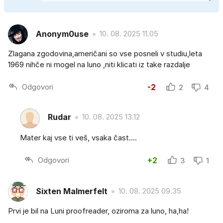
Anonym0use
10. 08. 2025 11.05
Zlagana zgodovina,američani so vse posneli v studiu,leta
1969 nihče ni mogel na luno ,niti klicati iz take razdalje
Odgovori
-2
2
4
Rudar
10. 08. 2025 13.12
Mater kaj vse ti veš, vsaka čast....
Odgovori
+2
3
1
Sixten Malmerfelt
10. 08. 2025 09.35
Prvi je bil na Luni proofreader, oziroma za luno, ha,ha!