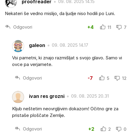
proofreader
09. 08. 2025 14.15
Nekateri še vedno mislijo, da ljudje niso hodili po Luni.
Odgovori
+4
11
7
galeon
09. 08. 2025 14.17
Vsi pametni, ki znajo razmišljat s svojo glavo. Samo vi
ovce pa verjamete.
Odgovori
-7
5
12
ivan res grozni
09. 08. 2025 20.31
Kljub neštetim neovrgljivim dokazom! Očitno gre za
pristaše ploščate Zemlje.
Odgovori
+2
2
0