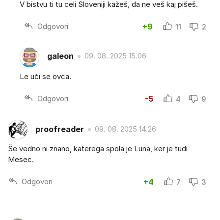
V bistvu ti tu celi Sloveniji kažeš, da ne veš kaj pišeš.
Odgovori
+9
11
2
galeon
09. 08. 2025 15.06
Le uči se ovca.
Odgovori
-5
4
9
proofreader
09. 08. 2025 14.26
Še vedno ni znano, katerega spola je Luna, ker je tudi
Mesec.
Odgovori
+4
7
3