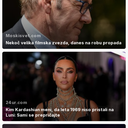
Moskisvet.com
Nekoč velika filmska zvezda, danes na robu propada
24ur.com
Kim Kardashian meni, da leta 1969 niso pristali na
Luni: Sami se prepričajte