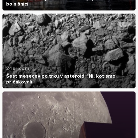
bolnišnici
24ur.com
Šest mesecev po trku v asteroid: 'Ni, kot smo
pričakovali'