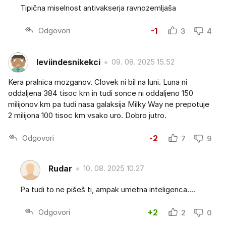
Tipična miselnost antivakserja ravnozemljaša
Odgovori
-1
3
4
leviindesnikekci
09. 08. 2025 15.52
Kera pralnica mozganov. Clovek ni bil na luni. Luna ni
oddaljena 384 tisoc km in tudi sonce ni oddaljeno 150
milijonov km pa tudi nasa galaksija Milky Way ne prepotuje
2 milijona 100 tisoc km vsako uro. Dobro jutro.
Odgovori
-2
7
9
Rudar
10. 08. 2025 10.27
Pa tudi to ne pišeš ti, ampak umetna inteligenca....
Odgovori
+2
2
0