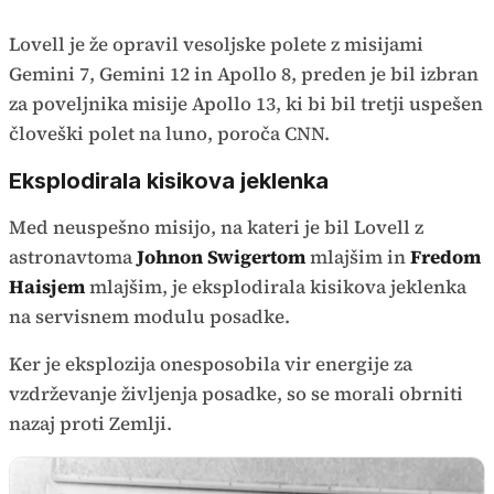
Lovell je že opravil vesoljske polete z misijami
Gemini 7, Gemini 12 in Apollo 8, preden je bil izbran
za poveljnika misije Apollo 13, ki bi bil tretji uspešen
človeški polet na luno, poroča CNN.
Eksplodirala kisikova jeklenka
Med neuspešno misijo, na kateri je bil Lovell z
astronavtoma
Johnon Swigertom
mlajšim in
Fredom
Haisjem
mlajšim, je eksplodirala kisikova jeklenka
na servisnem modulu posadke.
Ker je eksplozija onesposobila vir energije za
vzdrževanje življenja posadke, so se morali obrniti
nazaj proti Zemlji.