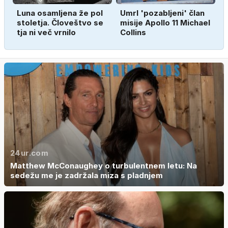
Luna osamljena že pol
Umrl 'pozabljeni' član
stoletja. Človeštvo se
misije Apollo 11 Michael
tja ni več vrnilo
Collins
24ur.com
Matthew McConaughey o turbulentnem letu: Na
sedežu me je zadržala miza s pladnjem