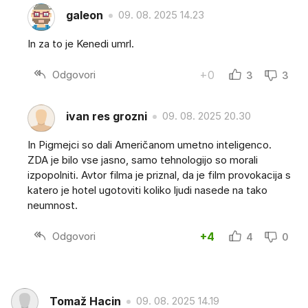
galeon
09. 08. 2025 14.23
In za to je Kenedi umrl.
Odgovori
+0
3
3
ivan res grozni
09. 08. 2025 20.30
In Pigmejci so dali Američanom umetno inteligenco.
ZDA je bilo vse jasno, samo tehnologijo so morali
izpopolniti. Avtor filma je priznal, da je film provokacija s
katero je hotel ugotoviti koliko ljudi nasede na tako
neumnost.
Odgovori
+4
4
0
Tomaž Hacin
09. 08. 2025 14.19