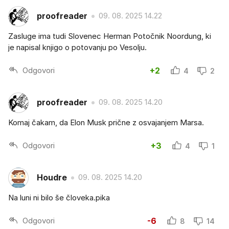
proofreader
09. 08. 2025 14.22
Zasluge ima tudi Slovenec Herman Potočnik Noordung, ki
je napisal knjigo o potovanju po Vesolju.
Odgovori
+2
4
2
proofreader
09. 08. 2025 14.20
Komaj čakam, da Elon Musk prične z osvajanjem Marsa.
Odgovori
+3
4
1
Houdre
09. 08. 2025 14.20
Na luni ni bilo še človeka.pika
Odgovori
-6
8
14