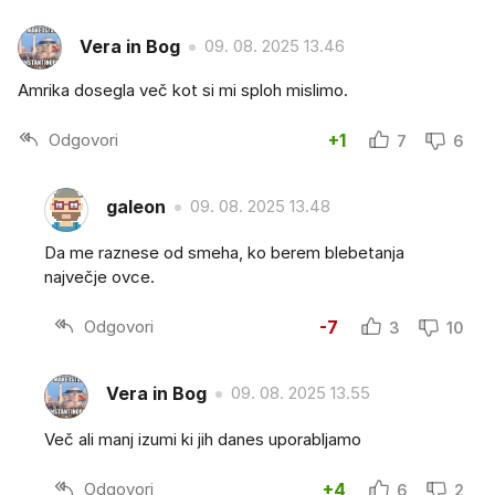
Vera in Bog
09. 08. 2025 13.46
Amrika dosegla več kot si mi sploh mislimo.
Odgovori
+1
7
6
galeon
09. 08. 2025 13.48
Da me raznese od smeha, ko berem blebetanja
največje ovce.
Odgovori
-7
3
10
Vera in Bog
09. 08. 2025 13.55
Več ali manj izumi ki jih danes uporabljamo
Odgovori
+4
6
2