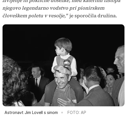
življenje in poklicne dosežke, med katerimi izstopa
njegovo legendarno vodstvo pri pionirskem
človeškem poletu v vesolje,"
je sporočila družina.
Astronavt Jim Lovell s sinom
FOTO: AP