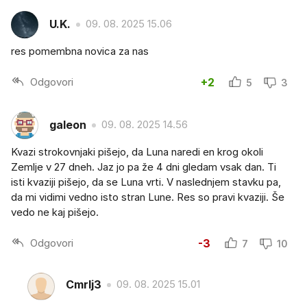
U.K.
09. 08. 2025 15.06
res pomembna novica za nas
Odgovori
+2
5
3
galeon
09. 08. 2025 14.56
Kvazi strokovnjaki pišejo, da Luna naredi en krog okoli
Zemlje v 27 dneh. Jaz jo pa že 4 dni gledam vsak dan. Ti
isti kvaziji pišejo, da se Luna vrti. V naslednjem stavku pa,
da mi vidimi vedno isto stran Lune. Res so pravi kvaziji. Še
vedo ne kaj pišejo.
Odgovori
-3
7
10
Cmrlj3
09. 08. 2025 15.01