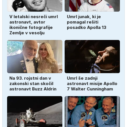
V letalski nesreči umrl
Umrl junak, ki je
astronavt, avtor
pomagal rešiti
ikonične fotografije
posadko Apolla 13
Zemlje v vesolju
Na 93. rojstni dan v
Umrl še zadnji
zakonski stan skočil
astronavt misije Apollo
astronavt Buzz Aldrin
7 Walter Cunningham