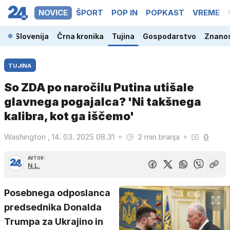
NOVICE
ŠPORT
POP IN
POPKAST
VREME
Slovenija
Črna kronika
Tujina
Gospodarstvo
Znanos
TUJINA
So ZDA po naročilu Putina utišale
glavnega pogajalca? 'Ni takšnega
kalibra, kot ga iščemo'
Washington , 14. 03. 2025 08.31
2 min branja
0
AVTOR:
N.L.
Posebnega odposlanca
predsednika Donalda
Trumpa za Ukrajino in