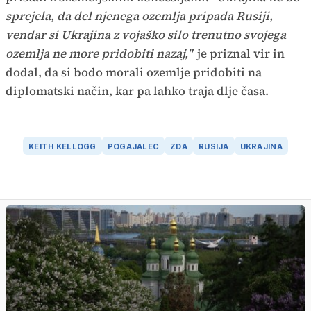
sprejela, da del njenega ozemlja pripada Rusiji,
vendar si Ukrajina z vojaško silo trenutno svojega
ozemlja ne more pridobiti nazaj,"
je priznal vir in
dodal, da si bodo morali ozemlje pridobiti na
diplomatski način, kar pa lahko traja dlje časa.
KEITH KELLOGG
POGAJALEC
ZDA
RUSIJA
UKRAJINA