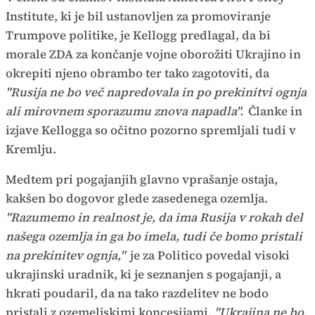
Institute, ki je bil ustanovljen za promoviranje
Trumpove politike, je Kellogg predlagal, da bi
morale ZDA za končanje vojne oborožiti Ukrajino in
okrepiti njeno obrambo ter tako zagotoviti, da
"Rusija ne bo več napredovala in po prekinitvi ognja
ali mirovnem sporazumu znova napadla".
Članke in
izjave Kellogga so očitno pozorno spremljali tudi v
Kremlju.
Medtem pri pogajanjih glavno vprašanje ostaja,
kakšen bo dogovor glede zasedenega ozemlja.
"Razumemo in realnost je, da ima Rusija v rokah del
našega ozemlja in ga bo imela, tudi če bomo pristali
na prekinitev ognja,"
je za Politico povedal visoki
ukrajinski uradnik, ki je seznanjen s pogajanji, a
hkrati poudaril, da na tako razdelitev ne bodo
pristali z ozemeljskimi koncesijami.
"Ukrajina ne bo