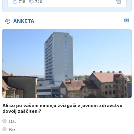
718
740
ANKETA
Ali so po vašem mnenju žvižgači v javnem zdravstvu
dovolj zaščiteni?
Da.
Ne.