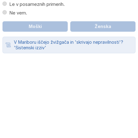
Le v posameznih primerih.
Ne vem.
Moški
Ženska
V Mariboru iščejo žvižgača in 'skrivajo nepravilnosti'?
'Sistemski izziv'