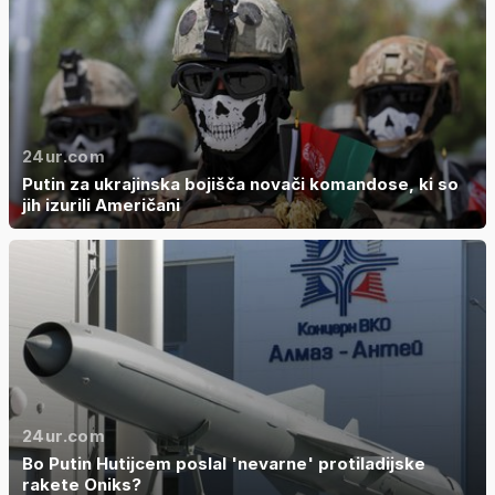
24ur.com
Putin za ukrajinska bojišča novači komandose, ki so
jih izurili Američani
24ur.com
Bo Putin Hutijcem poslal 'nevarne' protiladijske
rakete Oniks?