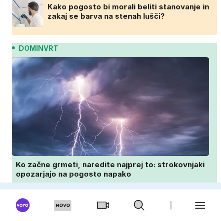
Kako pogosto bi morali beliti stanovanje in
zakaj se barva na stenah lušči?
DOMINVRT
Ko začne grmeti, naredite najprej to: strokovnjaki
opozarjajo na pogosto napako
Ali lahko poleti posejete travo? To morate
vedeti, preden se lotite nove trate