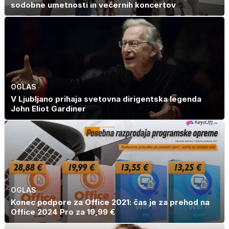
sodobne umetnosti in večernih koncertov
OGLAS
V Ljubljano prihaja svetovna dirigentska legenda
John Eliot Gardiner
OGLAS
Konec podpore za Office 2021: čas je za prehod na
Office 2024 Pro za 19,99 €