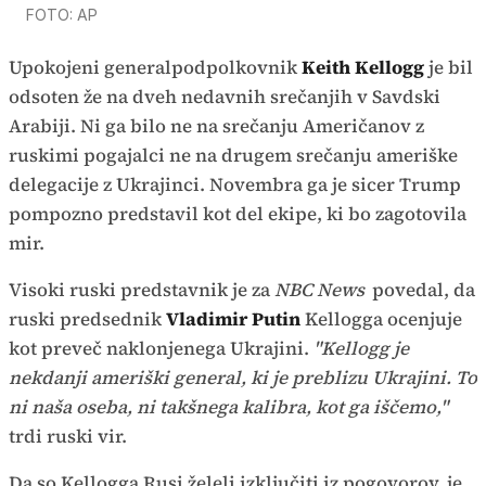
FOTO: AP
Upokojeni generalpodpolkovnik
Keith Kellogg
je bil
odsoten že na dveh nedavnih srečanjih v Savdski
Arabiji. Ni ga bilo ne na srečanju Američanov z
ruskimi pogajalci ne na drugem srečanju ameriške
delegacije z Ukrajinci. Novembra ga je sicer Trump
pompozno predstavil kot del ekipe, ki bo zagotovila
mir.
Visoki ruski predstavnik je za
NBC News
povedal, da
ruski predsednik
Vladimir Putin
Kellogga ocenjuje
kot preveč naklonjenega Ukrajini.
"Kellogg je
nekdanji ameriški general, ki je preblizu Ukrajini. To
ni naša oseba, ni takšnega kalibra, kot ga iščemo,"
trdi ruski vir.
Da so Kellogga Rusi želeli izključiti iz pogovorov, je