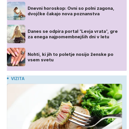
Dnevni horoskop: Ovni so polni zagona,
dvojčke čakajo nova poznanstva
Danes se odpira portal 'Levja vrata', gre
za enega najpomembnejših dni v letu
Nohti, ki jih to poletje nosijo ženske po
vsem svetu
VIZITA