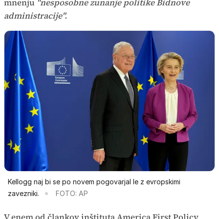
mnenju
"nesposobne zunanje politike Bidnove
administracije".
Kellogg naj bi se po novem pogovarjal le z evropskimi
zavezniki.
FOTO: AP
V enem od člankov inštituta America First Policy