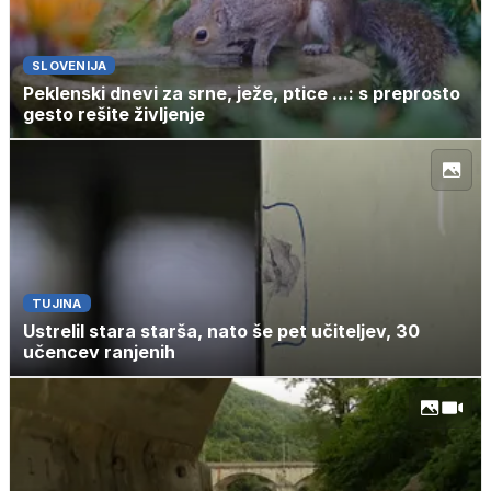
SLOVENIJA
Peklenski dnevi za srne, ježe, ptice ...: s preprosto
gesto rešite življenje
TUJINA
Ustrelil stara starša, nato še pet učiteljev, 30
učencev ranjenih