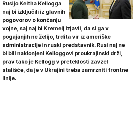
Rusijo Keitha Kellogga
naj bi izključili iz glavnih
pogovorov o končanju
vojne, saj naj bi Kremelj izjavil, da si ga v
pogajanjih ne želijo, trdita vir iz ameriške
administracije in ruski predstavnik. Rusi naj ne
bi bili naklonjeni Kelloggovi proukrajinski drži,
prav tako je Kellogg v preteklosti zavzel
stališče, da je v Ukrajini treba zamrzniti frontne
linije.