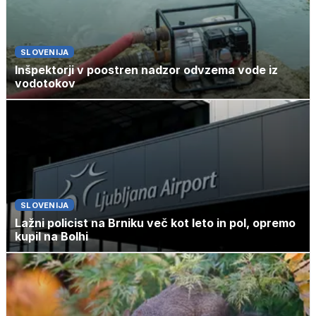
SLOVENIJA
Inšpektorji v poostren nadzor odvzema vode iz
vodotokov
SLOVENIJA
Lažni policist na Brniku več kot leto in pol, opremo
kupil na Bolhi