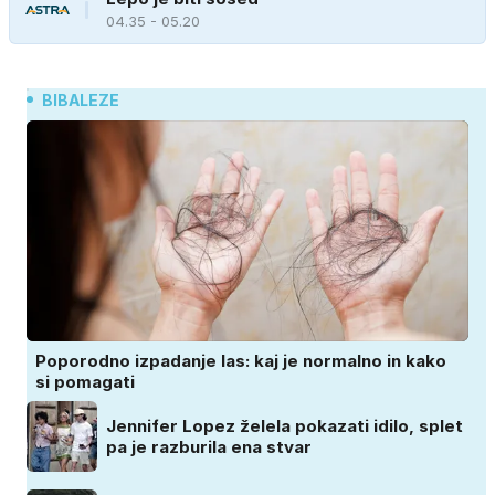
04.35 - 05.20
BIBALEZE
Poporodno izpadanje las: kaj je normalno in kako
si pomagati
Jennifer Lopez želela pokazati idilo, splet
pa je razburila ena stvar