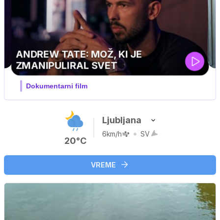
Ljubljana
6km/h
SV
20°C
VREME