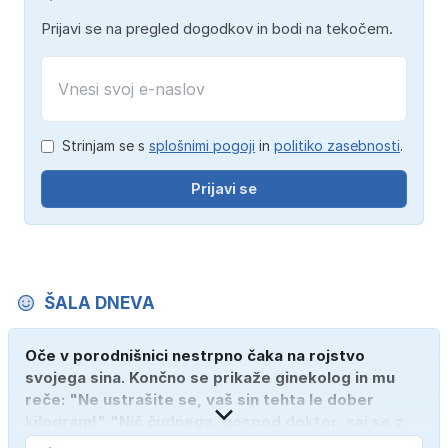
Prijavi se na pregled dogodkov in bodi na tekočem.
Strinjam se s
splošnimi pogoji
in
politiko zasebnosti
.
Prijavi se
ŠALA DNEVA
Oče v porodnišnici nestrpno čaka na rojstvo
svojega sina. Končno se prikaže ginekolog in mu
reče: "Ne ustrašite se, vaš sin tehta le dober
kilogram!" "Nič čudnega, gospod doktor, saj se z
ženo poznava šele tri mesece."