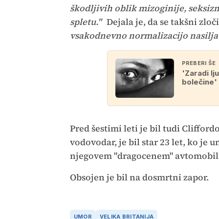
škodljivih oblik mizoginije, seksiz
spletu."
Dejala je, da se takšni zloči
vsakodnevno normalizacijo nasilja
PREBERI ŠE
'Zaradi lju
bolečine'
Pred šestimi leti je bil tudi Cliffor
vodovodar, je bil star 23 let, ko je 
njegovem "dragocenem" avtomobil
Obsojen je bil na dosmrtni zapor.
UMOR
VELIKA BRITANIJA