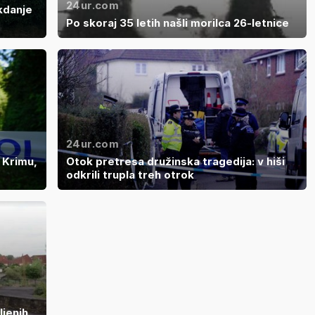
24ur.com
kdanje
Po skoraj 35 letih našli morilca 26-letnice
24ur.com
 Krimu,
Otok pretresa družinska tragedija: v hiši
odkrili trupla treh otrok
ljenih