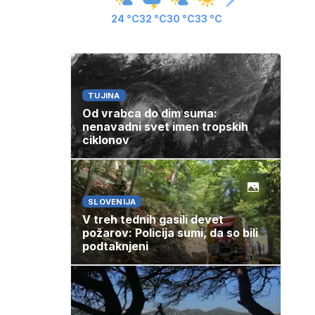
24 °C
32 °C
30 °C
33 °C
TUJINA
Od vrabca do dim suma:
nenavadni svet imen tropskih
ciklonov
SLOVENIJA
V treh tednih gasili devet
požarov: Policija sumi, da so bili
podtaknjeni