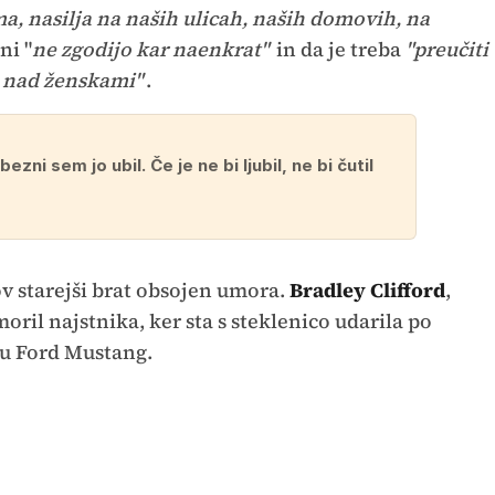
ma, nasilja na naših ulicah, naših domovih, na
ni "
ne zgodijo kar naenkrat"
in da je treba
"preučiti
 nad ženskami"
.
bezni sem jo ubil. Če je ne bi ljubil, ne bi čutil
dov starejši brat obsojen umora.
Bradley Clifford
,
umoril najstnika, ker sta s steklenico udarila po
u Ford Mustang.