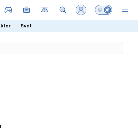
Preklopi barvni na
ZIN
ektor
Svet
a