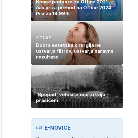
Konec podpore za Office 2021:
čas je za prehod na Office 2024
Pro za 19,99 €
OGLAS
Dobra estetska kirurgija ne
ustvarja filtrov, ustvarja naravne
rezultate
'Spopad' velesil z eno žrtvijo –
prašičem
E-NOVICE