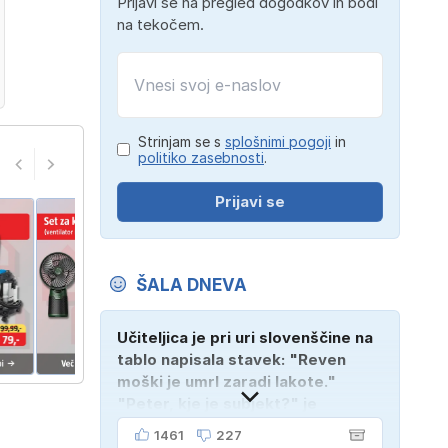
Prijavi se na pregled dogodkov in bodi
na tekočem.
Strinjam se s
splošnimi pogoji
in
politiko zasebnosti
.
Prijavi se
ŠALA DNEVA
Učiteljica je pri uri slovenščine na
tablo napisala stavek: "Reven
moški je umrl zaradi lakote."
"Peter, kje je subjekt?" je
vprašala. "Verjetno na
1461
227
pokopališču!"