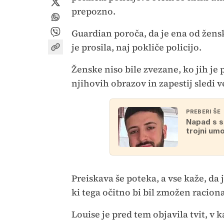
prepozno.
Guardian poroča, da je ena od žens
je prosila, naj pokliče policijo.
Ženske niso bile zvezane, ko jih je 
njihovih obrazov in zapestij sledi 
PREBERI ŠE
Napad s s
trojni um
Preiskava še poteka, a vse kaže, da 
ki tega očitno bi bil zmožen racio
Louise je pred tem objavila tvit, v 