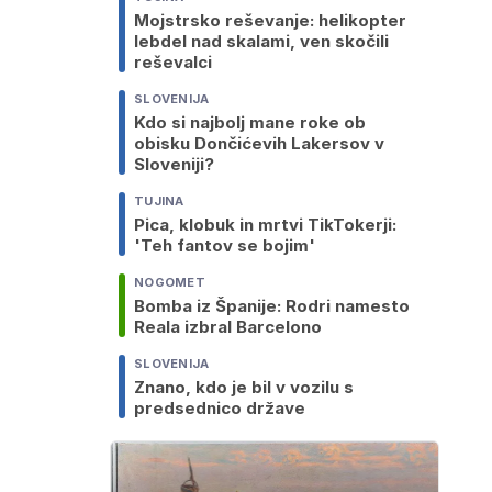
Mojstrsko reševanje: helikopter
lebdel nad skalami, ven skočili
reševalci
SLOVENIJA
Kdo si najbolj mane roke ob
obisku Dončićevih Lakersov v
Sloveniji?
TUJINA
Pica, klobuk in mrtvi TikTokerji:
'Teh fantov se bojim'
NOGOMET
Bomba iz Španije: Rodri namesto
Reala izbral Barcelono
SLOVENIJA
Znano, kdo je bil v vozilu s
predsednico države