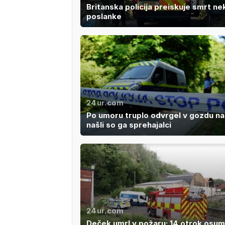
Britanska policija preiskuje smrt ne
poslanke
24ur.com
Po umoru truplo odvrgel v gozdu na
našli so ga sprehajalci
24ur.com
Deček umrl v požaru: 14 otrok osum