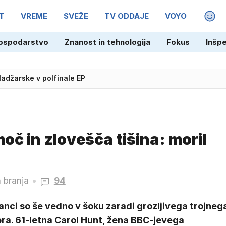
T
VREME
SVEŽE
TV ODDAJE
VOYO
MAGA
ospodarstvo
Znanost in tehnologija
Fokus
Inšp
adžarske v polfinale EP
oč in zlovešča tišina: moril
 branja
94
anci so še vedno v šoku zaradi grozljivega trojneg
ra. 61-letna Carol Hunt, žena BBC-jevega