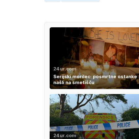
24ur.com
Serijski morilec: posmrtne ostanke
našli na smetišču
24ur.com