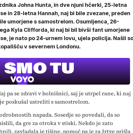
dnika Johna Hunta, in dve njuni hčerki, 25-letna
se in 28-letna Hannah, naj bi bile zvezane, preden
bile umorjene s samostrelom. Osumljenca, 26-
ega Kyla Clifforda, ki naj bi bil bivši fant umorjene
se, je nato po 24-urnem lovu, ujela policija. Našli s
kopališču v severnem Londonu.
aj pa se zdravi v bolnišnici, saj je utrpel rane, ki naj
 je poskušal ustreliti s samostrelom.
drobnostih napada. Sosedje so povedali, da so
mislili, da gre za otroka v stiski. Nekdo je zato
hnili, zavladala je tišine, pomoč pa je za žrtve prišla