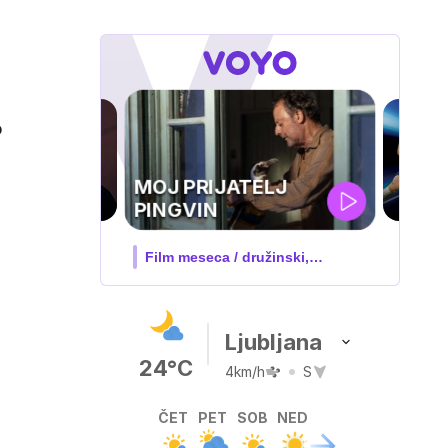
o
UEFA
SUPERPOKAL
V živo na VOYO: sreda ob 20.30
Ljubljana
24°C
4km/h
S
ČET
PET
SOB
NED