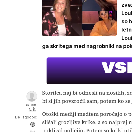
zvez
Loui
so 
letn
Loui
ga skritega med nagrobniki na po
Storilca naj bi odnesli na nosilih, zd
bi si jih povzročil sam, potem ko se
AVTOR:
N.Š.
Otoški mediji medtem poročajo o po
Deli zgodbo:
slišali grozljive krike, a so najprej 
poklical policijo. Potem so kriki uti