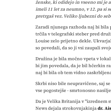
ženske, ki odidejo in vseeno mi je al
imeli 11 let za neumno, v 12. pa si s
pretrgaš vez. Veliko ljubezni do sebe
Zaradi njunega razhoda naj bi bila
trčila v telegrafski steber pred dru
Louise zelo prijetno dekle. Ukvarjal
so povedali, da so ji vsi zaupali svoj
Družina je bila močno vpeta v lokal
bi jim povedala, da je bil hčerkin r
naj bi bila ob tem vidno zaskrbljen
Skrbi niso bile neupravičene, saj se
vse pogostejše - smrtonosno nasilj
Da je Velika Britanija v "izrednem 
News dejala strokovnjakinja
dr. Ai