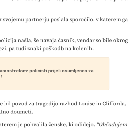
k svojemu partnerju poslala sporočilo, v katerem ga
policija našla, še navaja časnik, vendar so bile okrog
vezi, pa tudi znaki poškodb na kolenih.
amostrelom: policisti prijeli osumljenca za
or
je bil povod za tragedijo razhod Louise in Clifforda,
nalno doumeti.
katerem je pohvalila ženske, ki odidejo.
"Občudujem