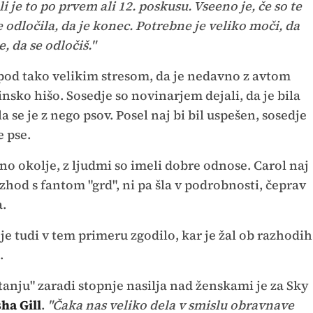
i je to po prvem ali 12. poskusu. Vseeno je, če so te
e odločila, da je konec. Potrebne je veliko moči, da
, da se odločiš."
 pod tako velikim stresom, da je nedavno z avtom
žinsko hišo. Sosedje so novinarjem dejali, da je bila
a se je z nego psov. Posel naj bi bil uspešen, sosedje
e pse.
no okolje, z ljudmi so imeli dobre odnose. Carol naj
azhod s fantom "grd", ni pa šla v podrobnosti, čeprav
a.
 je tudi v tem primeru zgodilo, kar je žal ob razhodih
e.
stanju" zaradi stopnje nasilja nad ženskami je za Sky
sha Gill
.
"Čaka nas veliko dela v smislu obravnave