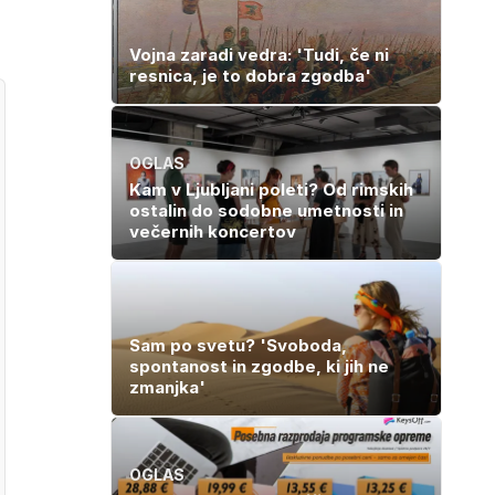
Vojna zaradi vedra: 'Tudi, če ni
resnica, je to dobra zgodba'
OGLAS
Kam v Ljubljani poleti? Od rimskih
ostalin do sodobne umetnosti in
večernih koncertov
Sam po svetu? 'Svoboda,
spontanost in zgodbe, ki jih ne
zmanjka'
OGLAS