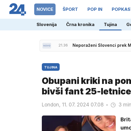
NOVICE
ŠPORT
POP IN
POPKAS
Slovenija
Črna kronika
Tujina
G
21.36
Neporaženi Slovenci prek M
TUJINA
Obupani kriki na pom
bivši fant 25-letnice
London, 11. 07. 2024 07.08
3 min
Brit
umo