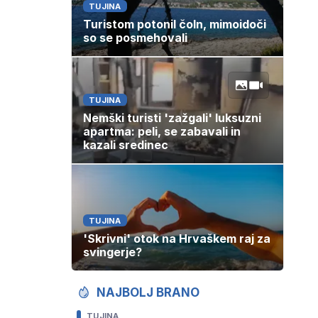
TUJINA
Turistom potonil čoln, mimoidoči
so se posmehovali
TUJINA
Nemški turisti 'zažgali' luksuzni
apartma: peli, se zabavali in
kazali sredinec
TUJINA
'Skrivni' otok na Hrvaškem raj za
svingerje?
NAJBOLJ BRANO
TUJINA