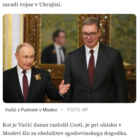
zaradi vojne v Ukrajini.
Vučić s Putinom v Moskvi
FOTO: AP
Kot je Vučić danes razložil Costi, je pri obisku v
Moskvi šlo za obeležitev zgodovinskega dogodka.