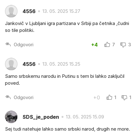
4556
13. 05. 2025 15.27
Jankovič v Ljubljani igra partizana v Srbiji pa četnika ,čudni
so tile politiki.
Odgovori
+4
7
3
4556
13. 05. 2025 15.25
Samo srbskemu narodu in Putinu s tem bi lahko zaključil
poved.
Odgovori
+0
1
1
SDS_je_poden
13. 05. 2025 15.09
Sej tudi natehuje lahko samo srbski narod, drugih ne more.