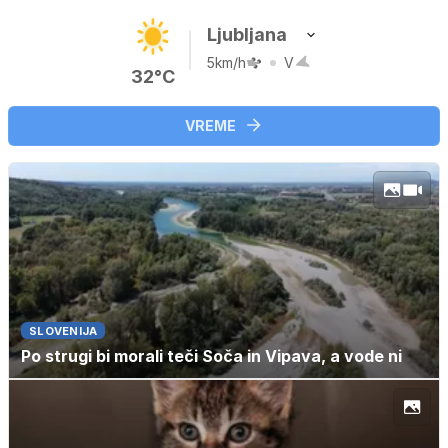
Ljubljana
5km/h
V
32°C
VREME
SLOVENIJA
Po strugi bi morali teči Soča in Vipava, a vode ni