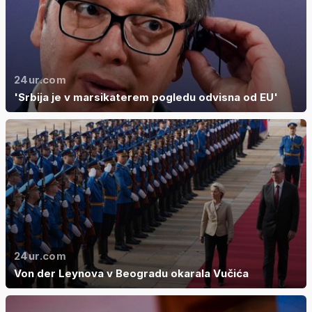
24ur.com
'Srbija je v marsikaterem pogledu odvisna od EU'
24ur.com
Von der Leynova v Beogradu okarala Vučića