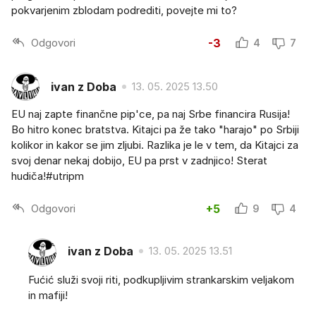
pokvarjenim zblodam podrediti, povejte mi to?
Odgovori
-3
4
7
ivan z Doba
13. 05. 2025 13.50
EU naj zapte finančne pip'ce, pa naj Srbe financira Rusija!
Bo hitro konec bratstva. Kitajci pa že tako "harajo" po Srbiji
kolikor in kakor se jim zljubi. Razlika je le v tem, da Kitajci za
svoj denar nekaj dobijo, EU pa prst v zadnjico! Sterat
hudiča!#utripm
Odgovori
+5
9
4
ivan z Doba
13. 05. 2025 13.51
Fućić služi svoji riti, podkupljivim strankarskim veljakom
in mafiji!