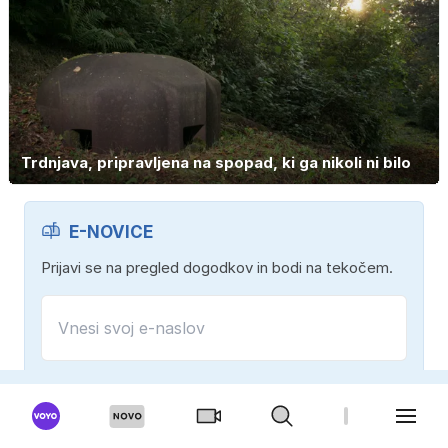
Trdnjava, pripravljena na spopad, ki ga nikoli ni bilo
E-NOVICE
Prijavi se na pregled dogodkov in bodi na tekočem.
Strinjam se s
splošnimi pogoji
in
politiko zasebnosti
.
Prijavi se