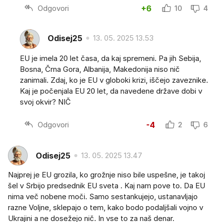
Odgovori
+6
10
4
Odisej25
13. 05. 2025 13.53
EU je imela 20 let časa, da kaj spremeni. Pa jih Sebija,
Bosna, Črna Gora, Albanija, Makedonija niso nič
zanimali. Zdaj, ko je EU v globoki krizi, iščejo zaveznike.
Kaj je počenjala EU 20 let, da navedene države dobi v
svoj okvir? NIČ
Odgovori
-4
2
6
Odisej25
13. 05. 2025 13.47
Najprej je EU grozila, ko grožnje niso bile uspešne, je takoj
šel v Srbijo predsednik EU sveta . Kaj nam pove to. Da EU
nima več nobene moči. Samo sestankujejo, ustanavljajo
razne Voljne, sklepajo o tem, kako bodo podaljšali vojno v
Ukrajini a ne dosežejo nič. In vse to za naš denar.