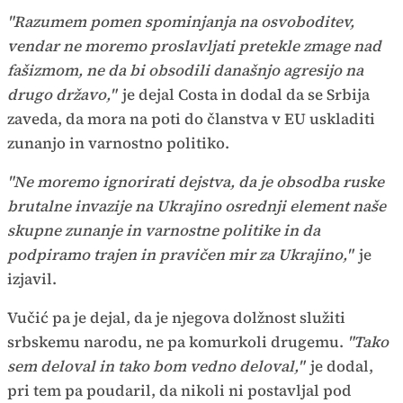
"Razumem pomen spominjanja na osvoboditev,
vendar ne moremo proslavljati pretekle zmage nad
fašizmom, ne da bi obsodili današnjo agresijo na
drugo državo,"
je dejal Costa in dodal da se Srbija
zaveda, da mora na poti do članstva v EU uskladiti
zunanjo in varnostno politiko.
"Ne moremo ignorirati dejstva, da je obsodba ruske
brutalne invazije na Ukrajino osrednji element naše
skupne zunanje in varnostne politike in da
podpiramo trajen in pravičen mir za Ukrajino,"
je
izjavil.
Vučić pa je dejal, da je njegova dolžnost služiti
srbskemu narodu, ne pa komurkoli drugemu.
"Tako
sem deloval in tako bom vedno deloval,"
je dodal,
pri tem pa poudaril, da nikoli ni postavljal pod