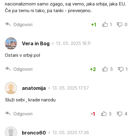
nacionalizmom samo zgago, saj vemo, jaka srbija, jaka EU.
Če pa temu ni tako, pa tanki - preverjeno.
Odgovori
+1
1
0
Vera in Bog
13. 05. 2025 18.11
Ostani v srbiji pol
Odgovori
+2
3
1
anatomija
13. 05. 2025 17.57
Služi sebi , krade narodu
Odgovori
-1
3
4
bronco60
13. 05. 2025 17.36