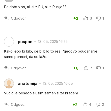
Pa dobto no, ali si z EU, ali z Rusijo??
Odgovori
+2
3
1
puspan
13. 05. 2025 16.25
Kako lepo bi bilo, če bi bilo to res. Njegovo poudarjanje
samo pomeni, da se laže.
Odgovori
+6
7
1
anatomija
13. 05. 2025 16.05
Vučić je besedo služim zamenjal za kradem
Odgovori
+2
4
2