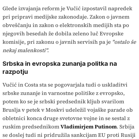
Glede izvajanja reform je Vučić izpostavil napredek
pri pripravi medijske zakonodaje. Zakon o javnem
obveščanju in zakon o elektronskih medijih sta po
njegovih besedah že dobila zeleno luč Evropske
komisije, pri zakonu o javnih servisih pa je
"ostalo še
nekaj malenkosti".
Srbska in evropska zunanja politka na
razpotju
Vučić in Costa sta se pogovarjala tudi o uskladitvi
srbske zunanje in varnostne politike z evropsko,
potem ko se je srbski predsednik kljub svarilom
Bruslja v petek v Moskvi udeležil vojaške parade ob
obletnici konca druge svetovne vojne in se sestal z
ruskim predsednikom
Vladimirjem Putinom
. Srbija
se doslej tudi ni pridružila sankcijam EU proti Rusiji