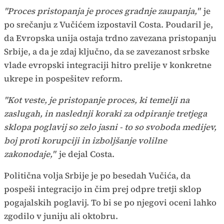
"Proces pristopanja je proces gradnje zaupanja,"
je
po srečanju z Vučićem izpostavil Costa. Poudaril je,
da Evropska unija ostaja trdno zavezana pristopanju
Srbije, a da je zdaj ključno, da se zavezanost srbske
vlade evropski integraciji hitro prelije v konkretne
ukrepe in pospešitev reform.
"Kot veste, je pristopanje proces, ki temelji na
zaslugah, in naslednji koraki za odpiranje tretjega
sklopa poglavij so zelo jasni - to so svoboda medijev,
boj proti korupciji in izboljšanje volilne
zakonodaje,"
je dejal Costa.
Politična volja Srbije je po besedah Vučića, da
pospeši integracijo in čim prej odpre tretji sklop
pogajalskih poglavij. To bi se po njegovi oceni lahko
zgodilo v juniju ali oktobru.