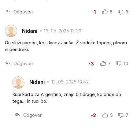
Odgovori
-1
5
6
Nidani
13. 05. 2025 13.39
On služi narodu, kot Janez Janša. Z vodnim topom, plinom
in pendreki.
Odgovori
-3
7
10
Nidani
13. 05. 2025 13.42
Kupi karto za Argentino, znajo bit drage, ko pride do
tega... in tudi bo!
Odgovori
-2
5
7