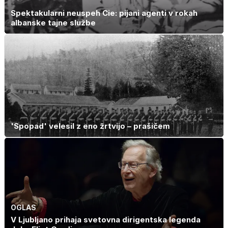
Spektakularni neuspeh Cie: pijani agenti v rokah
albanske tajne službe
'Spopad' velesil z eno žrtvijo – prašičem
OGLAS
V Ljubljano prihaja svetovna dirigentska legenda