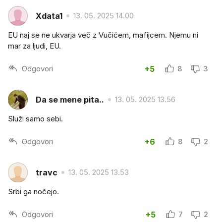
Xdata1
13. 05. 2025 14.00
EU naj se ne ukvarja več z Vučićem, mafijcem. Njemu ni
mar za ljudi, EU.
Odgovori
+5
8
3
Da se mene pita..
13. 05. 2025 13.56
Služi samo sebi.
Odgovori
+6
8
2
travc
13. 05. 2025 13.53
Srbi ga nočejo.
Odgovori
+5
7
2