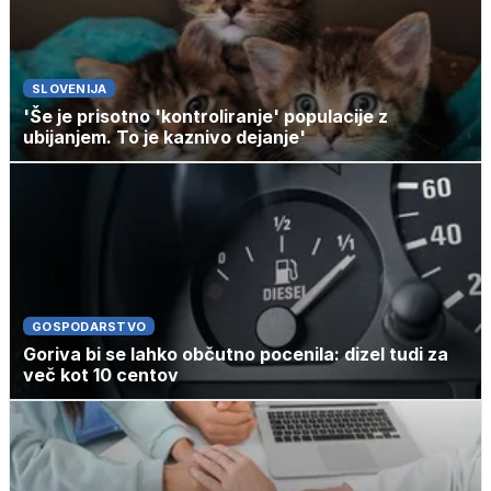
SLOVENIJA
'Še je prisotno 'kontroliranje' populacije z
ubijanjem. To je kaznivo dejanje'
GOSPODARSTVO
Goriva bi se lahko občutno pocenila: dizel tudi za
več kot 10 centov