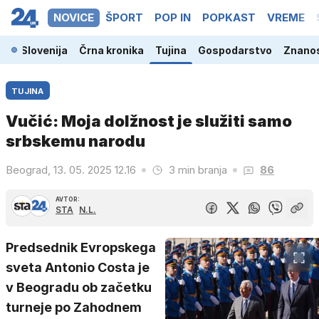
NOVICE
ŠPORT
POP IN
POPKAST
VREME
Slovenija
Črna kronika
Tujina
Gospodarstvo
Znanos
TUJINA
Vučić: Moja dolžnost je služiti samo
srbskemu narodu
Beograd, 13. 05. 2025 12.16
3 min branja
86
AVTOR:
STA
N.L.
Predsednik Evropskega
sveta Antonio Costa je
v Beogradu ob začetku
turneje po Zahodnem