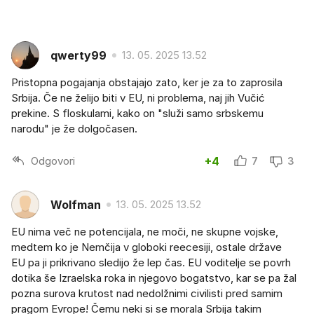
qwerty99
13. 05. 2025 13.52
Pristopna pogajanja obstajajo zato, ker je za to zaprosila
Srbija. Če ne želijo biti v EU, ni problema, naj jih Vučić
prekine. S floskulami, kako on "služi samo srbskemu
narodu" je že dolgočasen.
Odgovori
+4
7
3
Wolfman
13. 05. 2025 13.52
EU nima več ne potencijala, ne moči, ne skupne vojske,
medtem ko je Nemčija v globoki reecesiji, ostale države
EU pa ji prikrivano sledijo že lep čas. EU voditelje se povrh
dotika še Izraelska roka in njegovo bogatstvo, kar se pa žal
pozna surova krutost nad nedolžnimi civilisti pred samim
pragom Evrope! Čemu neki si se morala Srbija takim