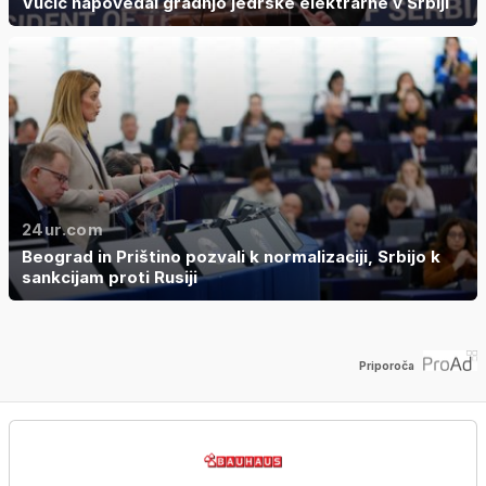
Vučić napovedal gradnjo jedrske elektrarne v Srbiji
24ur.com
Beograd in Prištino pozvali k normalizaciji, Srbijo k
sankcijam proti Rusiji
Priporoča