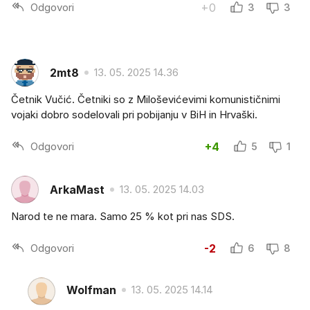
Odgovori
+0
3
3
2mt8
13. 05. 2025 14.36
Četnik Vučić. Četniki so z Miloševićevimi komunističnimi
vojaki dobro sodelovali pri pobijanju v BiH in Hrvaški.
Odgovori
+4
5
1
ArkaMast
13. 05. 2025 14.03
Narod te ne mara. Samo 25 % kot pri nas SDS.
Odgovori
-2
6
8
Wolfman
13. 05. 2025 14.14