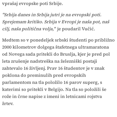
vprašaj evropske poti Srbije.
"Srbija danes in Srbija jutri je na evropski poti.
Sprejemam kritiko. Srbija v Evropi je naša pot, naš
cilj, naša politična volja,"
je poudaril Vučić.
Medtem so v ponedeljek srbski študenti po približno
2000 kilometrov dolgega štafetnega ultramaratona
od Novega sada pritekli do Bruslja, kjer je pred pol
leta zrušenje nadstreška na železniški postaji
zahtevalo 16 življenj. Prav 16 študentov je v znak
poklona do preminulih pred evropskih
parlamentom na tla položilo 16 parov superg, s
katerimi so pritekli v Belgijo. Na tla so položili še
rože in črne napise z imeni in letnicami rojstva
žrtev.