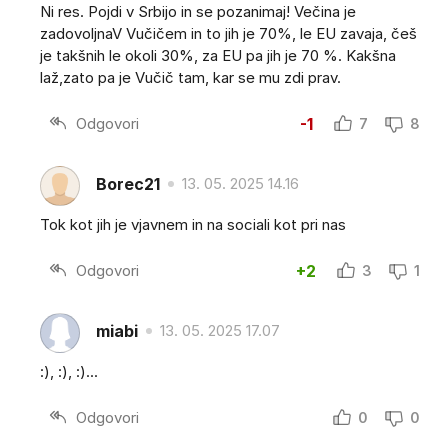
Ni res. Pojdi v Srbijo in se pozanimaj! Večina je
zadovoljnaV Vučičem in to jih je 70%, le EU zavaja, češ
je takšnih le okoli 30%, za EU pa jih je 70 %. Kakšna
laž,zato pa je Vučič tam, kar se mu zdi prav.
Odgovori
-1
7
8
Borec21
13. 05. 2025 14.16
Tok kot jih je vjavnem in na sociali kot pri nas
Odgovori
+2
3
1
miabi
13. 05. 2025 17.07
:), :), :)...
Odgovori
0
0